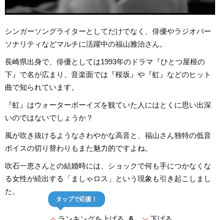
シンガーソングライターとしてだけでなく、俳優やラジオパー
ソナリティなどマルチに活躍中の福山雅治さん。
長崎県出身で、俳優としては1993年のドラマ『ひとつ屋根の
下』で名が広まり、音楽面では『桜坂』や『虹』などのヒット
曲で知られています。
『虹』はウォーターボーイズを観ていた人にはとくに思い出深
いのではないでしょうか？
風が吹き抜けるようなさわやかな高音と、福山さん独特の低音
ボイスの切り替わりもまた魅力的ですよね。
吹石一恵さんとの結婚時には、ショックで何も手につかなくな
る女性が続出する「ましゃロス」という現象も引き起こしまし
た。
タップで応援！
expand_less
expand_more
ランキングを上げる
6
下げる