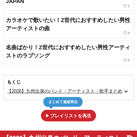
JAPAN
favorite_border
2
カラオケで歌いたい！Z世代におすすめしたい男性
アーティストの曲
favorite_border
9
名曲ばかり！Z世代におすすめしたい男性アーティ
ストのラブソング
favorite_border
6
もくじ
expand_more
【2026】九州出身のバンド・アーティスト・歌手まとめ
まとめて連続再生
play_arrow
プレイリストを再生