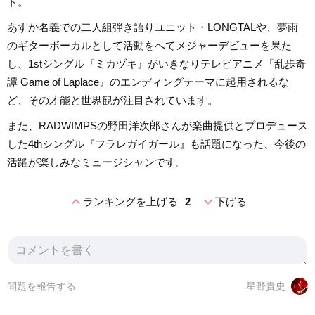
ト。
あすか名義での二人組弾き語りユニット・LONGTALや、夢雨
のギターボーカルとして活動をへてメジャーデビューを果た
し、1stシングル『ミカヅキ』がいきなりテレビアニメ『乱歩奇
譚 Game of Laplace』のエンディングテーマに起用されるな
ど、その才能と世界観が注目されています。
また、RADWIMPSの野田洋次郎さんが楽曲提供とプロデュース
した4thシングル『フラレガイガール』も話題になった、今後の
活躍が楽しみなミュージシャンです。
expand_less
expand_more
ランキングを上げる
2
下げる
問題を報告する
星野貴史