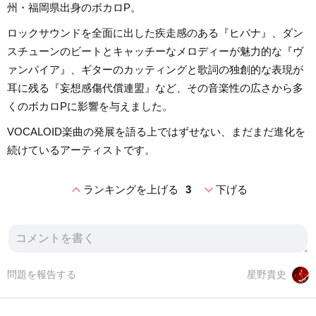
州・福岡県出身のボカロP。
ロックサウンドを全面に出した疾走感のある『ヒバナ』、ダン
スチューンのビートとキャッチーなメロディーが魅力的な『ヴ
ァンパイア』、ギターのカッティングと歌詞の独創的な表現が
耳に残る『妄想感傷代償連盟』など、その音楽性の広さから多
くのボカロPに影響を与えました。
VOCALOID楽曲の発展を語る上ではずせない、まだまだ進化を
続けているアーティストです。
expand_less
expand_more
ランキングを上げる
3
下げる
問題を報告する
星野貴史