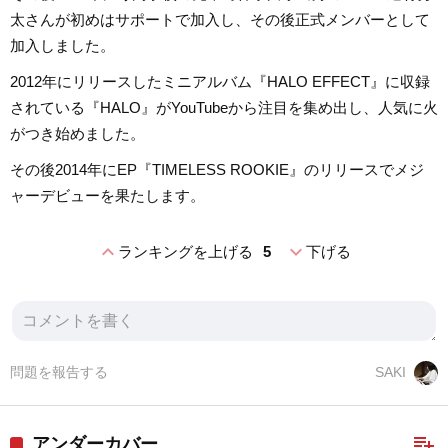
太さんが初めはサポートで加入し、その後正式メンバーとして
加入しました。
2012年にリリースしたミニアルバム『HALO EFFECT』に収録
されている『HALO』がYouTubeから注目を集め出し、人気に火
がつき始めました。
その後2014年にEP『TIMELESS ROOKIE』のリリースでメジ
ャーデビューを果たします。
expand_less
expand_more
ランキングを上げる
5
下げる
問題を報告する
SAKI
playlist_add
アンダーカバー