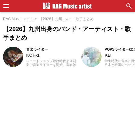
RAG Music - artist
【2026】九州...スト・歌手まとめ
【2026】九州出身のバンド・アーティスト・歌
手まとめ
音楽ライター
POPSライター/
KOH-1
KEI
レコードショップ勤務時代より副
学生時代に音楽に目
業で音楽ライターを開始、音楽雑
日本と韓国のポップ
誌やディスクガイド本、ムック本
いてきました。Utat
にwebメディアなどへの寄稿を18
の執筆経験があります
年以上担当。ライターとしては洋
J-POPと2010年代
楽が主戦場ですが、音楽リスナー
春。「良いものは良
としては35年以上「好きなものが
ジャンル問わずに楽
好き」をモットーに好奇心を忘れ
去のお仕事の環境と
ないことを常に心がけています。
年のロックや歌謡曲
バンド活動歴あり、作詞作曲を担
にしたことが、「好
当するベーシストという立ち位置
げたかもしれません
でした。演奏経験のある楽器はベ
MUSIC』ではK-PO
ース、ギター、ピアノ。40代半ば
心に担当中。ポップ
から英語の勉強を開始、現在も継
てきた肌感覚とヒッ
続中です。
編集を心がけていま