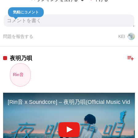
気軽にコメント
問題を報告する
KEI
playlist_add
夜明乃唄
Rin音
[Rin音 x Soundcore] – 夜明乃唄(Official Music Vi