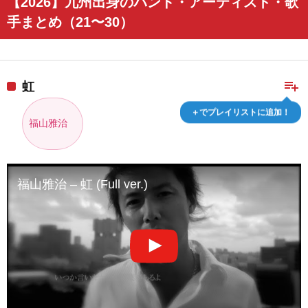
【2026】九州出身のバンド・アーティスト・歌
手まとめ（21〜30）
playlist_add
虹
＋でプレイリストに追加！
福山雅治
福山雅治 – 虹 (Full ver.)