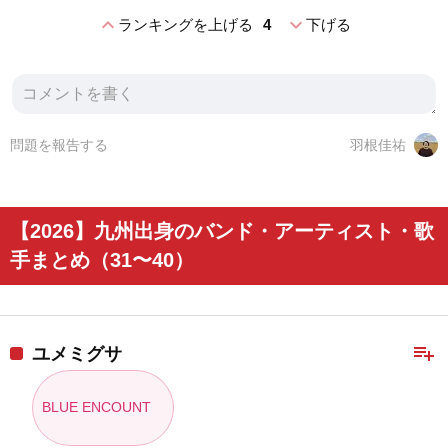
expand_less
expand_more
ランキングを上げる
4
下げる
問題を報告する
羽根佳祐
【2026】九州出身のバンド・アーティスト・歌
手まとめ（31〜40）
playlist_add
ユメミグサ
BLUE ENCOUNT