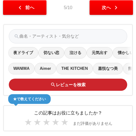
chevron_left
chevron_right
前へ
5/10
次へ
search
夜ドライブ
切ない恋
泣ける
元気出す
懐かしい
WANIMA
Aimer
THE KITCHEN
嘉悦なつ美
熊川
search
レビューを検索
★で教えてください
この記事はお役に立ちましたか？
★
★
★
★
★
まだ評価がありません