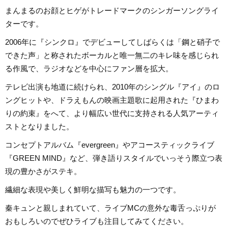
まんまるのお顔とヒゲがトレードマークのシンガーソングライ
ターです。
2006年に『シンクロ』でデビューしてしばらくは「鋼と硝子で
できた声」と称されたボーカルと唯一無二のキレ味を感じられ
る作風で、ラジオなどを中心にファン層を拡大。
テレビ出演も地道に続けられ、2010年のシングル『アイ』のロ
ングヒットや、ドラえもんの映画主題歌に起用された『ひまわ
りの約束』をへて、より幅広い世代に支持される人気アーティ
ストとなりました。
コンセプトアルバム『evergreen』やアコースティックライブ
『GREEN MIND』など、弾き語りスタイルでいっそう際立つ表
現の豊かさがステキ。
繊細な表現や美しく鮮明な描写も魅力の一つです。
秦キュンと親しまれていて、ライブMCの意外な毒舌っぷりが
おもしろいのでぜひライブも注目してみてください。