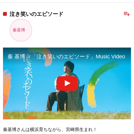
playlist_add
泣き笑いのエピソード
秦基博
秦 基博 – 「泣き笑いのエピソード」Music Video
秦基博さんは横浜育ちながら、宮崎県生まれ！