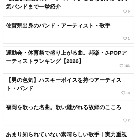
気バンドまで一挙紹介
favorite_border
5
佐賀県出身のバンド・アーティスト・歌手
favorite_border
1
運動会・体育祭で盛り上がる曲。邦楽・J-POPア
ーティストランキング【2026】
favorite_border
183
【男の色気】ハスキーボイスを持つアーティス
ト・バンド
favorite_border
18
福岡を歌った名曲。歌い継がれる故郷のこころ
favorite_border
2
あまり知られていない素晴らしい歌手｜実力重視