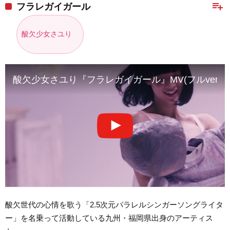
playlist_add
フラレガイガール
酸欠少女さユり
酸欠少女さユり『フラレガイガール』MV(フルver) 
酸欠世代の心情を歌う「2.5次元パラレルシンガーソングライタ
ー」を名乗って活動している九州・福岡県出身のアーティス