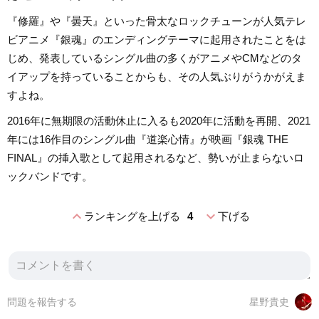
『修羅』や『曇天』といった骨太なロックチューンが人気テレ
ビアニメ『銀魂』のエンディングテーマに起用されたことをは
じめ、発表しているシングル曲の多くがアニメやCMなどのタ
イアップを持っていることからも、その人気ぶりがうかがえま
すよね。
2016年に無期限の活動休止に入るも2020年に活動を再開、2021
年には16作目のシングル曲『道楽心情』が映画『銀魂 THE
FINAL』の挿入歌として起用されるなど、勢いが止まらないロ
ックバンドです。
expand_less
expand_more
ランキングを上げる
4
下げる
問題を報告する
星野貴史