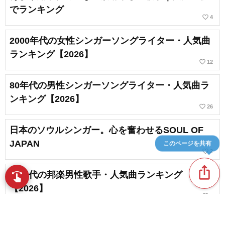
でランキング
favorite_border
4
2000年代の女性シンガーソングライター・人気曲
ランキング【2026】
favorite_border
12
80年代の男性シンガーソングライター・人気曲ラ
ンキング【2026】
favorite_border
26
日本のソウルシンガー。心を奮わせるSOUL OF
JAPAN
このページを共有
favorite_border
2
ios_share
90年代の邦楽男性歌手・人気曲ランキング
swipe
指先で音楽をブラウズ
【2026】
favorite_border
9
カラオケで歌いたい！Z世代におすすめしたい男性