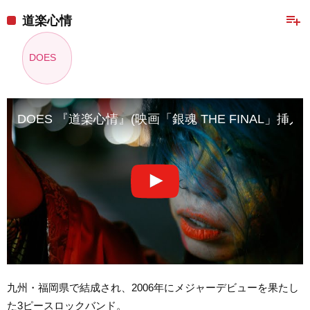
playlist_add
道楽心情
DOES
DOES 『道楽心情』(映画「銀魂 THE FINAL」挿入歌
九州・福岡県で結成され、2006年にメジャーデビューを果たし
た3ピースロックバンド。