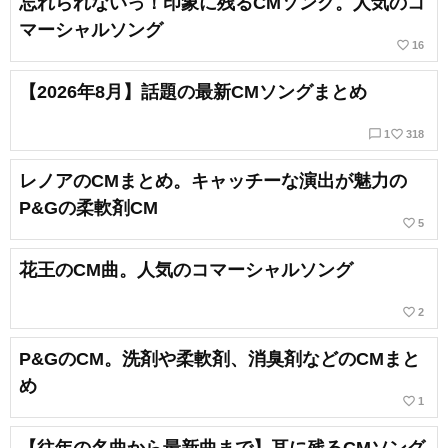
忘れられないっ！印象に残るCMソング。人気のコ
マーシャルソング
favorite_border
16
【2026年8月】話題の最新CMソングまとめ
chat_bubble_outline
favorite_border
1
318
レノアのCMまとめ。キャッチーな演出が魅力の
P&Gの柔軟剤CM
favorite_border
5
花王のCM曲。人気のコマーシャルソング
favorite_border
2
P&GのCM。洗剤や柔軟剤、消臭剤などのCMまと
め
favorite_border
1