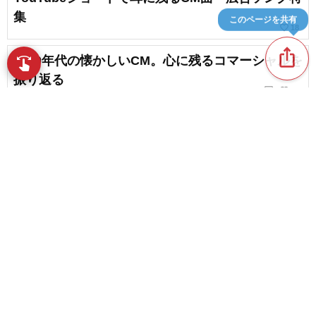
集
このページを共有
favorite_border
18
ios_share
2000年代の懐かしいCM。心に残るコマーシャルを
swipe
指先で音楽をブラウズ
振り返る
chat_bubble_outline
favorite_border
1
38
【懐かしいCM】昭和に放送されていたCMまとめ
favorite_border
23
content_copy
【洋楽】最近よく聴くCMソング【2026】
play_arrow
favorite_border
122
洋楽女性歌手のCMソング・コマーシャル・人気曲
favorite_border
ランキング【2026】
favorite_border
28
女性シンガーソングライターのCMソング・コマー