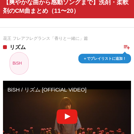
【爽やかな曲から感動ソングまで】洗剤・柔軟
剤のCM曲まとめ（11〜20）
花王 フレアフレグランス「香りと一緒に」篇
playlist_add
リズム
＋でプレイリストに追加！
BiSH
BiSH / リズム [OFFiCiAL ViDEO]