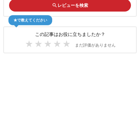
search
レビューを検索
★で教えてください
この記事はお役に立ちましたか？
★
★
★
★
★
まだ評価がありません