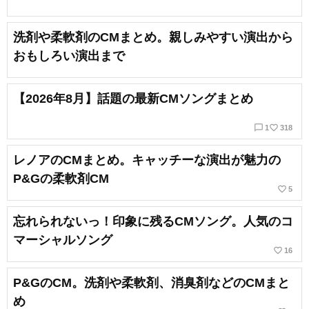
洗剤や柔軟剤のCMまとめ。親しみやすい演出から
おもしろい演出まで
【2026年8月】話題の最新CMソングまとめ
chat_bubble_outline
favorite_border
1
318
レノアのCMまとめ。キャッチーな演出が魅力の
P&Gの柔軟剤CM
favorite_border
5
忘れられないっ！印象に残るCMソング。人気のコ
マーシャルソング
favorite_border
16
P&GのCM。洗剤や柔軟剤、消臭剤などのCMまと
め