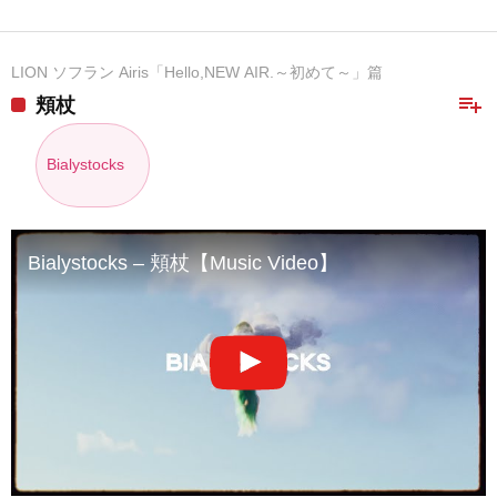
LION ソフラン Airis「Hello,NEW AIR.～初めて～」篇
playlist_add
頬杖
Bialystocks
Bialystocks – 頬杖【Music Video】