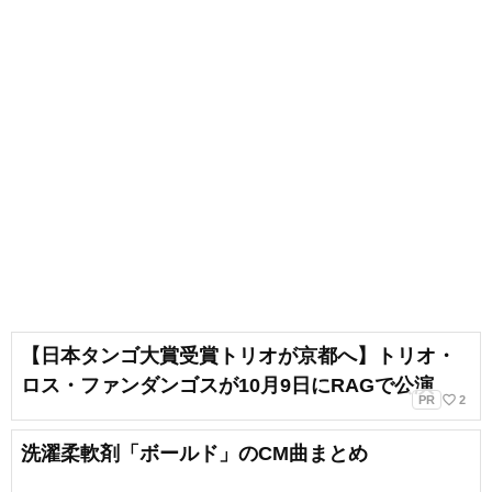
【日本タンゴ大賞受賞トリオが京都へ】トリオ・
ロス・ファンダンゴスが10月9日にRAGで公演
favorite_border
PR
2
洗濯柔軟剤「ボールド」のCM曲まとめ