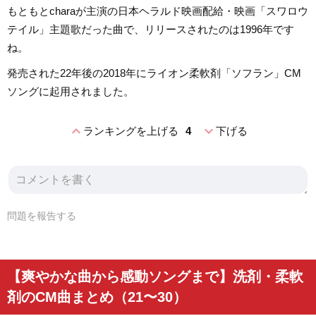
もともとcharaが主演の日本ヘラルド映画配給・映画「スワロウ
テイル」主題歌だった曲で、リリースされたのは1996年です
ね。
発売された22年後の2018年にライオン柔軟剤「ソフラン」CM
ソングに起用されました。
expand_less
expand_more
ランキングを上げる
4
下げる
問題を報告する
【爽やかな曲から感動ソングまで】洗剤・柔軟
剤のCM曲まとめ（21〜30）