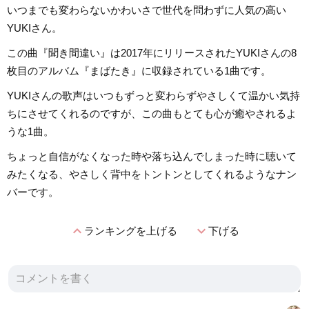
いつまでも変わらないかわいさで世代を問わずに人気の高い
YUKIさん。
この曲『聞き間違い』は2017年にリリースされたYUKIさんの8
枚目のアルバム『まばたき』に収録されている1曲です。
YUKIさんの歌声はいつもずっと変わらずやさしくて温かい気持
ちにさせてくれるのですが、この曲もとても心が癒やされるよ
うな1曲。
ちょっと自信がなくなった時や落ち込んでしまった時に聴いて
みたくなる、やさしく背中をトントンとしてくれるようなナン
バーです。
expand_less
expand_more
ランキングを上げる
下げる