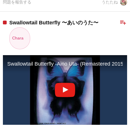
問題を報告する
うたたね
playlist_add
Swallowtail Butterfly 〜あいのうた〜
Chara
Swallowtail Butterfly -Aino Uta- (Remastered 2015)