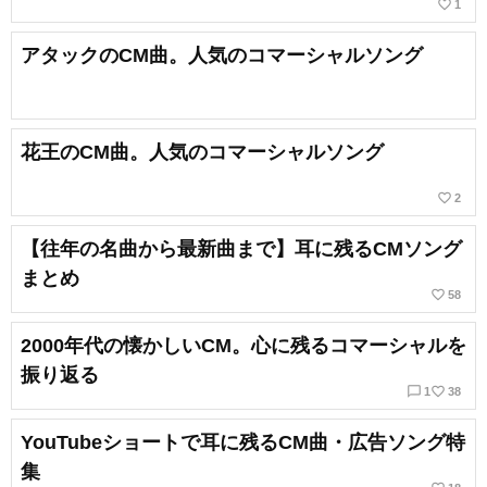
favorite_border
1
アタックのCM曲。人気のコマーシャルソング
花王のCM曲。人気のコマーシャルソング
favorite_border
2
【往年の名曲から最新曲まで】耳に残るCMソング
まとめ
favorite_border
58
2000年代の懐かしいCM。心に残るコマーシャルを
振り返る
chat_bubble_outline
favorite_border
1
38
YouTubeショートで耳に残るCM曲・広告ソング特
集