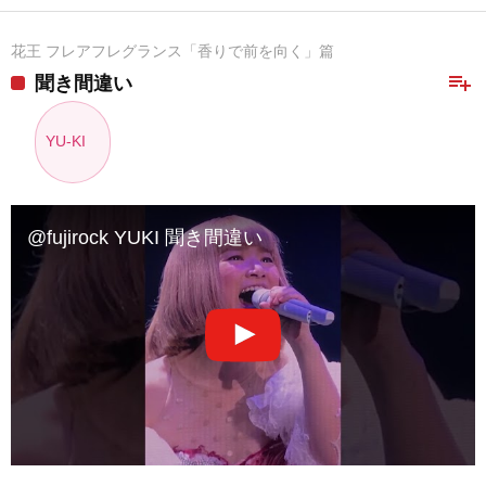
花王 フレアフレグランス「香りで前を向く」篇
playlist_add
聞き間違い
YU-KI
@fujirock YUKI 聞き間違い