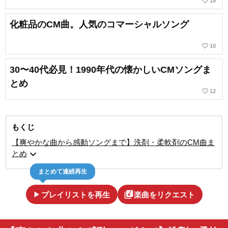
favorite_border
18
化粧品のCM曲。人気のコマーシャルソング
favorite_border
10
30〜40代必見！1990年代の懐かしいCMソングま
とめ
favorite_border
12
もくじ
【爽やかな曲から感動ソングまで】洗剤・柔軟剤のCM曲ま
expand_more
とめ
まとめて連続再生
play_arrow
library_music
プレイリストを再生
楽曲をリクエスト