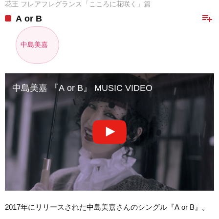
花王 フレアフレグランス「こころに花咲く」篇
playlist_add
A or B
中島美嘉
中島美嘉 『A or B』 MUSIC VIDEO
2017年にリリースされた中島美嘉さんのシングル『A or B』。