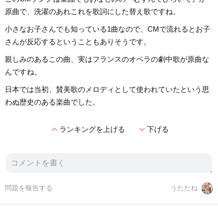
原曲で、洗濯のあれこれを歌詞にした替え歌ですね。
小さなお子さんでも知っている1曲なので、CMで流れるとお子
さんが反応するということもありそうです。
親しみのあるこの曲、実はフランスのオペラの劇中歌が原曲な
んですね。
日本では当初、賛美歌のメロディとして使われていたという思
わぬ歴史のある楽曲でした。
expand_less
expand_more
ランキングを上げる
下げる
問題を報告する
うたたね