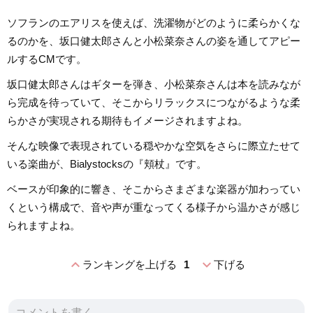
ソフランのエアリスを使えば、洗濯物がどのように柔らかくな
るのかを、坂口健太郎さんと小松菜奈さんの姿を通してアピー
ルするCMです。
坂口健太郎さんはギターを弾き、小松菜奈さんは本を読みなが
ら完成を待っていて、そこからリラックスにつながるような柔
らかさが実現される期待もイメージされますよね。
そんな映像で表現されている穏やかな空気をさらに際立たせて
いる楽曲が、Bialystocksの『頬杖』です。
ベースが印象的に響き、そこからさまざまな楽器が加わってい
くという構成で、音や声が重なってくる様子から温かさが感じ
られますよね。
expand_less
expand_more
ランキングを上げる
1
下げる