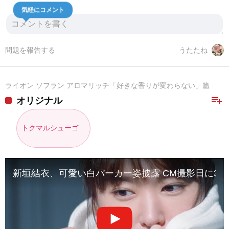
気軽にコメント
問題を報告する
うたたね
ライオン ソフラン アロマリッチ「好きな香りが変わらない」篇
playlist_add
オリジナル
トクマルシューゴ
新垣結衣、可愛い白パーカー姿披露 CM撮影日に3