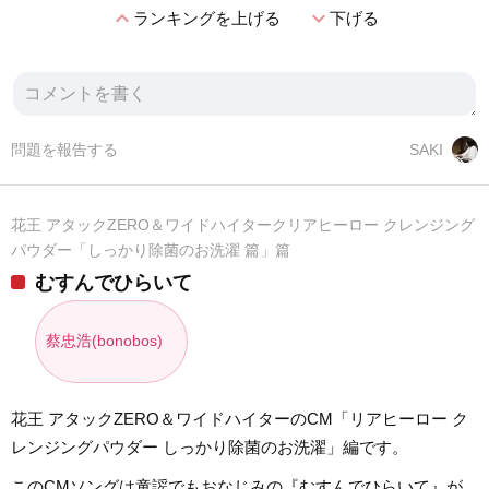
expand_less
expand_more
ランキングを上げる
下げる
問題を報告する
SAKI
花王 アタックZERO＆ワイドハイタークリアヒーロー クレンジング
パウダー「しっかり除菌のお洗濯 篇」篇
むすんでひらいて
蔡忠浩(bonobos)
花王 アタックZERO＆ワイドハイターのCM「リアヒーロー ク
レンジングパウダー しっかり除菌のお洗濯」編です。
このCMソングは童謡でもおなじみの『むすんでひらいて』が