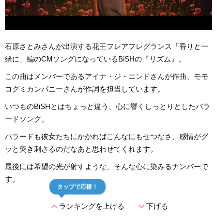
石原さとみさんが出演する花王フレアフレグランス「香りと一
緒に」編のCMソングになっているBiSHの『リズム』。
この曲はメンバーであるアイナ・ジ・エンドさんが作曲、モモ
コグミカンパニーさんが作詞を担当しています。
いつものBiSHとはちょっと違う、心に響くしっとりとしたバラ
ードソング。
バラードも彼女たちにかかればこんなにもせつなさ、感情がグ
ッと突き刺さるのだなあと思わせてくれます。
最後には希望の光が射すような、そんな心に染みるナンバーで
す。
タップで応援！
expand_less
expand_more
ランキングを上げる
下げる