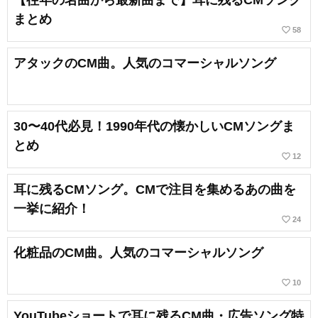
【往年の名曲から最新曲まで】耳に残るCMソング
まとめ
favorite_border
58
アタックのCM曲。人気のコマーシャルソング
30〜40代必見！1990年代の懐かしいCMソングま
とめ
favorite_border
12
耳に残るCMソング。CMで注目を集めるあの曲を
一挙に紹介！
favorite_border
24
化粧品のCM曲。人気のコマーシャルソング
favorite_border
10
YouTubeショートで耳に残るCM曲・広告ソング特