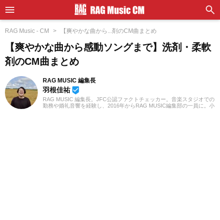
RAG Music - CM
【爽やかな曲から...剤のCM曲まとめ
【爽やかな曲から感動ソングまで】洗剤・柔軟
剤のCM曲まとめ
RAG MUSIC 編集長
羽根佳祐
beenhere
RAG MUSIC 編集長。JFC公認ファクトチェッカー。音楽スタジオでの
勤務や婚礼音響を経験し、2016年からRAG MUSIC編集部の一員に。小
学校ではマーチング、中学校では吹奏楽でクラリネット、高校以降は
バンドでドラムと、さまざまな楽器を経験。各種楽曲紹介記事をはじ
め、各地の音楽フェスの紹介記事やライブレポートなど、自身の音楽
活動やこれまでの業務で培った経験を元に日々記事を制作していま
す。音楽は国内外のロックはもちろん、最近ではJ-POPも広く好んで
聴いています。