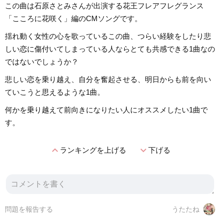
この曲は石原さとみさんが出演する花王フレアフレグランス
「こころに花咲く」編のCMソングです。
揺れ動く女性の心を歌っているこの曲、つらい経験をしたり悲
しい恋に傷付いてしまっている人ならとても共感できる1曲なの
ではないでしょうか？
悲しい恋を乗り越え、自分を奮起させる、明日からも前を向い
ていこうと思えるような1曲。
何かを乗り越えて前向きになりたい人にオススメしたい1曲で
す。
expand_less
expand_more
ランキングを上げる
下げる
問題を報告する
うたたね