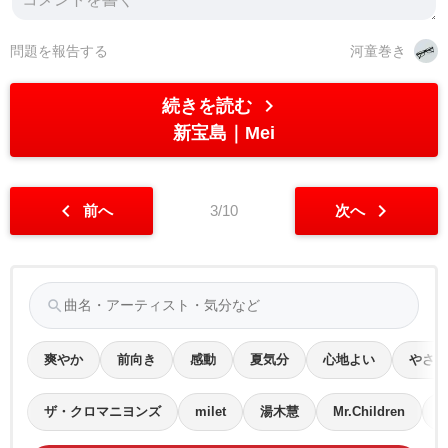
問題を報告する
河童巻き
chevron_right
続きを読む
新宝島
Mei
chevron_left
chevron_right
前へ
3/10
次へ
search
爽やか
前向き
感動
夏気分
心地よい
やさし
ザ・クロマニヨンズ
milet
湯木慧
Mr.Children