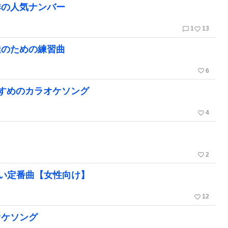
群の人気ナンバー
chat_bubble_outline
favorite_border
1
13
達のための練習曲
favorite_border
6
すめのカラオケソング
favorite_border
4
favorite_border
2
ない定番曲【女性向け】
favorite_border
12
オケソング