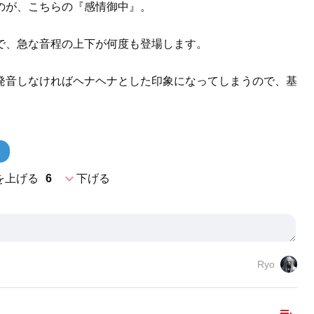
のが、こちらの『感情御中』。
で、急な音程の上下が何度も登場します。
発音しなければヘナヘナとした印象になってしまうので、基
expand_more
を上げる
6
下げる
Ryo