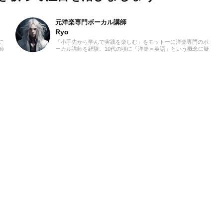
元洋楽専門ボーカル講師
Ryo
こ
「小手先から学んで実践を楽しむ」をモットーに洋楽専門のボ
師
ーカル講師を経験。10代の頃に「洋楽＝英語」という概念に疑
時
問を感じ、世界中の楽曲を聴き始めました。現在では80ヵ国以
「な
上の音楽を聴き漁り、個人で楽曲紹介のブログを運営。普段は
私は
ヌエボフラメンコ、ボレロ、カンツォーネ、R&Bなどのジャン
分
ルをよく聴きます。あなたが求める1曲を探して、日々記事を
徒さ
更新してまいります！
やり
と一
とし
ース
てい
いく