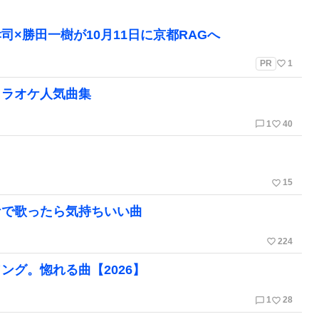
孝司×勝田一樹が10月11日に京都RAGへ
favorite_border
PR
1
カラオケ人気曲集
chat_bubble_outline
favorite_border
1
40
favorite_border
15
ケで歌ったら気持ちいい曲
favorite_border
224
グ。惚れる曲【2026】
chat_bubble_outline
favorite_border
1
28