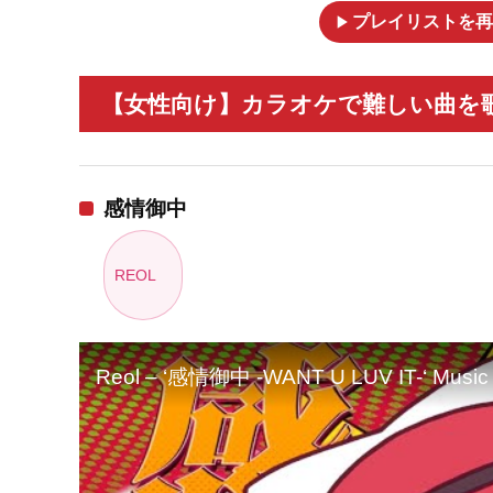
play_arrow
プレイリストを再
【女性向け】カラオケで難しい曲を歌
感情御中
REOL
Reol – ‘感情御中 -WANT U LUV IT-‘ Music