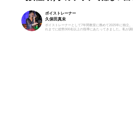
ボイストレーナー
久保田真未
ボイストレーナーとして7年間教室に務めて2025年に独立。
れまでに総勢300名以上の指導にあたってきました。私が講
を始めたキッカケは興味本位でした(笑)。仕事を探していた
に「ボーカルのインストラクター」という求人を発見し、
んだこれは！」と思って勢いで応募したんです。こうして
知識0の状態で講師になったので、誰よりも研修を受け、自
でもたくさん勉強しました。自分が学んだことを実際に生
んに教えていくと生徒さんの反応がかなり良く、その時に
がいを感じます！私は講師として指導する中で、生徒さん
緒に成長できている瞬間がたまらなく好きです。音楽活動
ては、高校から今でも吹奏楽でベースを弾いています。ベ
ボーカルでバンドをしていたり、ボーカルのみで声をかけ
ただいたりと、ライブ活動もしています！ボイトレをして
上で、声を出していつまでも健康で美しくありたいです！