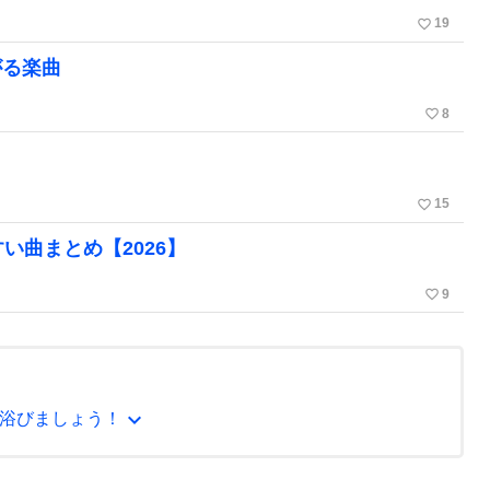
favorite_border
19
がる楽曲
favorite_border
8
favorite_border
15
い曲まとめ【2026】
favorite_border
9
expand_more
浴びましょう！