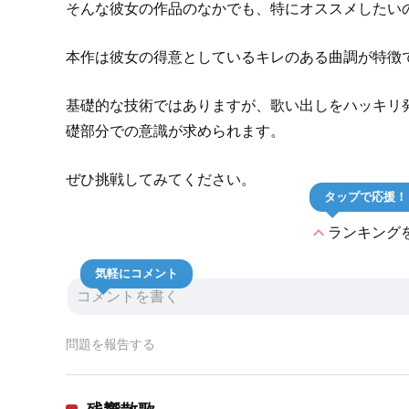
そんな彼女の作品のなかでも、特にオススメしたい
本作は彼女の得意としているキレのある曲調が特徴
基礎的な技術ではありますが、歌い出しをハッキリ
礎部分での意識が求められます。
ぜひ挑戦してみてください。
タップで応援！
expand_less
ランキング
気軽にコメント
問題を報告する