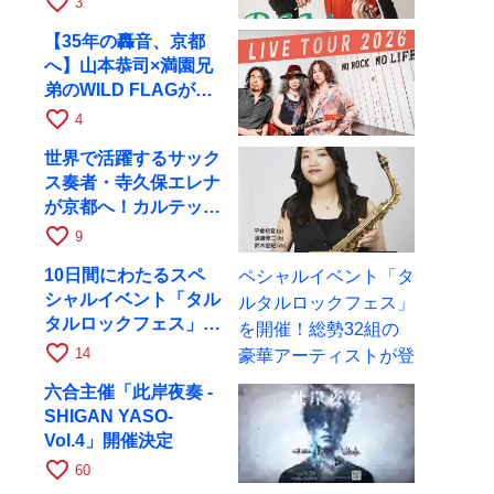
favorite_border
3
17日にRAGへ
【35年の轟音、京都
へ】山本恭司×満園兄
弟のWILD FLAGが8
月6日にRAGでライブ
favorite_border
4
世界で活躍するサック
ス奏者・寺久保エレナ
が京都へ！カルテッ
ト・ツアー京都公演を
favorite_border
9
10月28日に開催
10日間にわたるスペ
シャルイベント「タル
タルロックフェス」を
開催！総勢32組の豪
favorite_border
14
華アーティストが登場
六合主催「此岸夜奏 -
SHIGAN YASO-
Vol.4」開催決定
favorite_border
60