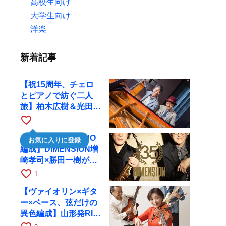
高校生向け
大学生向け
洋楽
新着記事
【祝15周年、チェロ
とピアノで紡ぐ二人
旅】柏木広樹＆光田健
一が11月12日に京都
favorite_border
RAGへ
【35周年で初のDUO
お気に入りに登録
編成】DIMENSION増
崎孝司×勝田一樹が10
月11日に京都RAGへ
favorite_border
1
【ヴァイオリン×ギタ
ー×ベース、弦だけの
異色編成】山形発RIM
が初全国ツアーで8月