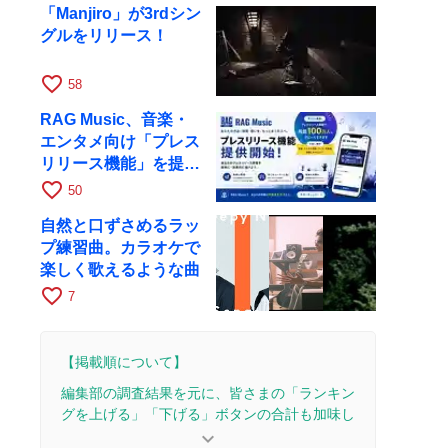
「Manjiro」が3rdシン
グルをリリース！
favorite_border
58
RAG Music、音楽・
エンタメ向け「プレス
リリース機能」を提供
開始
favorite_border
50
自然と口ずさめるラッ
プ練習曲。カラオケで
楽しく歌えるような曲
favorite_border
7
【掲載順について】
編集部の調査結果を元に、皆さまの「ランキン
グを上げる」「下げる」ボタンの合計も加味し
て決まります。
keyboard_arrow_down