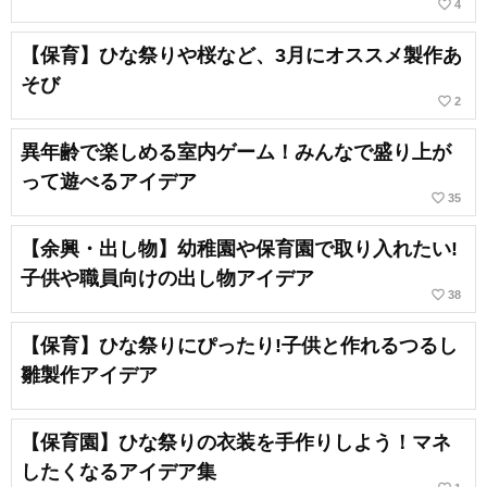
favorite_border
4
【保育】ひな祭りや桜など、3月にオススメ製作あ
そび
favorite_border
2
異年齢で楽しめる室内ゲーム！みんなで盛り上が
って遊べるアイデア
favorite_border
35
【余興・出し物】幼稚園や保育園で取り入れたい!
子供や職員向けの出し物アイデア
favorite_border
38
【保育】ひな祭りにぴったり!子供と作れるつるし
雛製作アイデア
【保育園】ひな祭りの衣装を手作りしよう！マネ
したくなるアイデア集