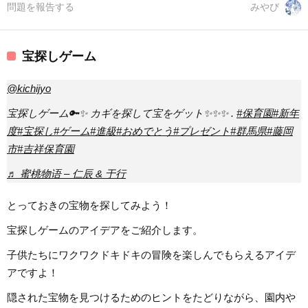
問題を報告する
みやび
宝探しゲーム
@kichijyo
宝探しゲーム🔑✨ カギを探して宝をゲット✨✨✨ .
#保育園
#新年
度
#宝探し
#ゲーム
#進級
#おめでとう
#プレゼント
#群馬県
#藤岡
市
#吉祥保育園
♬ 蜜桃物语 – 仁辰 & 于行
とっておきの宝物を探してみよう！
宝探しゲームのアイデアをご紹介します。
子供たちにワクワクドキドキの冒険を楽しんでもらえるアイデ
アですよ！
隠された宝物を見つけるためのヒントをたどりながら、園内や