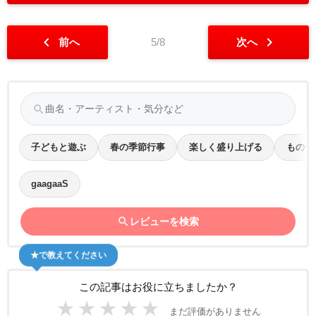
chevron_left
chevron_right
前へ
5/8
次へ
search
子どもと遊ぶ
春の季節行事
楽しく盛り上げる
ものづ
gaagaaS
search
レビューを検索
★で教えてください
この記事はお役に立ちましたか？
★
★
★
★
★
まだ評価がありません