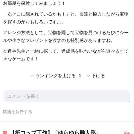
お部屋を探検してみましょう！
「あそこに隠されているかも！」と、友達と協力しながら宝物
を探すのがおもしろいですよ。
アレンジ方法として、宝物を隠して宝物を見つけるたびにシー
ルや小さなプレゼントを渡すのも特別感がありますね。
友達や先生と一緒に探して、達成感を味わいながら遊べるすて
きなゲームです！
expand_less
expand_more
ランキングを上げる
1
下げる
問題を報告する
playlist_add
【紙コップ工作】「ゆらゆら雛人形」