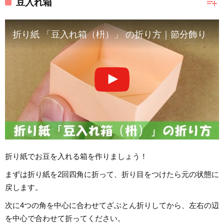
playlist_add
豆入れ箱
折り紙 「豆入れ箱（枡）」 の折り方｜節分飾り
折り紙でお豆を入れる箱を作りましょう！
まずは折り紙を2回四角に折って、折り目をつけたら元の状態に
戻します。
次に4つの角を中心に合わせてざぶとん折りしてから、左右の辺
を中心で合わせて折ってください。