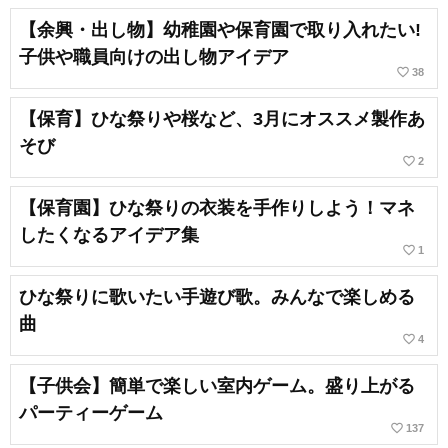
【余興・出し物】幼稚園や保育園で取り入れたい!
子供や職員向けの出し物アイデア
favorite_border
38
【保育】ひな祭りや桜など、3月にオススメ製作あ
そび
favorite_border
2
【保育園】ひな祭りの衣装を手作りしよう！マネ
したくなるアイデア集
favorite_border
1
ひな祭りに歌いたい手遊び歌。みんなで楽しめる
曲
favorite_border
4
【子供会】簡単で楽しい室内ゲーム。盛り上がる
パーティーゲーム
favorite_border
137