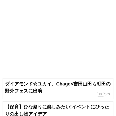
ダイアモンド☆ユカイ、Chage×吉田山田ら町田の
野外フェスに出演
favorite_border
PR
3
【保育】ひな祭りに楽しみたい!イベントにぴった
りの出し物アイデア