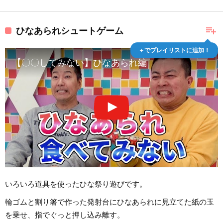
playlist_add
ひなあられシュートゲーム
＋でプレイリストに追加！
【〇〇してみない】ひなあられ編
いろいろ道具を使ったひな祭り遊びです。
輪ゴムと割り箸で作った発射台にひなあられに見立てた紙の玉
を乗せ、指でぐっと押し込み離す。