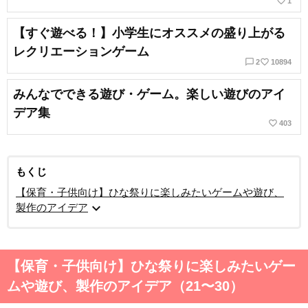
favorite_border
1
【すぐ遊べる！】小学生にオススメの盛り上がる
レクリエーションゲーム
chat_bubble_outline
favorite_border
2
10894
みんなでできる遊び・ゲーム。楽しい遊びのアイ
デア集
favorite_border
403
もくじ
【保育・子供向け】ひな祭りに楽しみたいゲームや遊び、
expand_more
製作のアイデア
【保育・子供向け】ひな祭りに楽しみたいゲー
ムや遊び、製作のアイデア（21〜30）