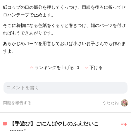
紙コップの口の部分を押してくっつけ、両端を後ろに折ってセ
ロハンテープで止めます。
そこに着物になる色紙をくるりと巻きつけ、顔のパーツを付け
ればもうできあがりです。
あらかじめパーツを用意しておけば小さいお子さんでも作れま
すよ。
expand_less
expand_more
ランキングを上げる
1
下げる
問題を報告する
うたたね
playlist_add
【手遊び】ごにんばやしのふえだいこ