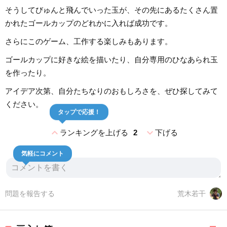
そうしてびゅんと飛んでいった玉が、その先にあるたくさん置
かれたゴールカップのどれかに入れば成功です。
さらにこのゲーム、工作する楽しみもあります。
ゴールカップに好きな絵を描いたり、自分専用のひなあられ玉
を作ったり。
アイデア次第、自分たちなりのおもしろさを、ぜひ探してみて
ください。
タップで応援！
expand_less
expand_more
ランキングを上げる
2
下げる
気軽にコメント
問題を報告する
荒木若干