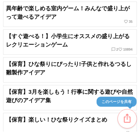
異年齢で楽しめる室内ゲーム！みんなで盛り上が
って遊べるアイデア
favorite_border
35
【すぐ遊べる！】小学生にオススメの盛り上がる
レクリエーションゲーム
chat_bubble_outline
favorite_border
2
10894
【保育】ひな祭りにぴったり!子供と作れるつるし
雛製作アイデア
【保育】3月を楽しもう！行事に関する遊びや自然
遊びのアイデア集
このページを共有
favorite_border
2
ios_share
【保育】楽しい！ひな祭りクイズまとめ
favorite_border
1