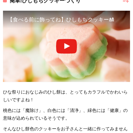
playlist_add
簡単!ひしもちクッキーづくり
【食べる前に飾ってね】ひしもちクッキー🎎
ひな祭りにおなじみのひし餅は、とってもカラフルでかわいら
しいですよね！
桃色には「魔除け」、白色には「清浄」、緑色には「健康」の
意味が込められているそうです。
そんなひし餅色のクッキーをお子さんと一緒に作ってみません