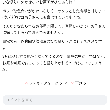
ひな祭りに欠かせないお菓子がひなあられ！
ポップな色合いがかわいらしく、サクッとした食感と甘じょっ
ぱい味付けはお子さんにも喜ばれていますよね。
そんなひなあられをお部屋に隠して、宝探しのようにお子さん
に探してもらって遊んでみませんか。
自宅でも、保育園や幼稚園のひな祭りレクにもオススメです
よ！
3月は少しずつ暖かくなってくるので、部屋の中だけではなく、
お庭や園庭でおこなっても盛り上がれるのではないでしょう
か。
expand_less
expand_more
ランキングを上げる
2
下げる