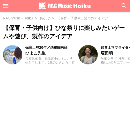
RAG Music - Hoiku
あそぶ
【保育・子供向...製作のアイデア
【保育・子供向け】ひな祭りに楽しみたいゲー
ムや遊び、製作のアイデア
保育士歴20年／幼稚園教諭
保育士ママライタ
ひよこ先生
塚田萌
兵庫県出身、元保育士のひよこ先
学童クラブで5年、
生と申します。5歳のときから、将
務したのちにフリー
来の夢は保育士一筋で、憧れの保
して活動しています
育士になって気付けば20年がすぎ
のママです。小学生
ていました。子供たちと一緒に歌
楽部でフルートを担
や遊びを通し、年々体力の限界を
っかけに、大学では
感じながらも（笑）気持ちは20代
ルに所属。ウクレレ
のまま働いてきました。これから
奏も保育に活かして
は現場の経験をいかしながら、役
んだり笑ったり、悲
立つ情報をていねいにお届けして
悔しく感じたり。子
いきたいと思っています。
さまざまな経験を積
ほしいと考えていま