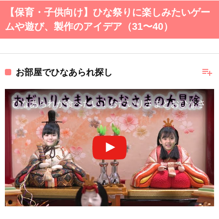
【保育・子供向け】ひな祭りに楽しみたいゲー
ムや遊び、製作のアイデア（31〜40）
playlist_add
お部屋でひなあられ探し
ひなあられが食べたい！おだいりさまとおひなさま