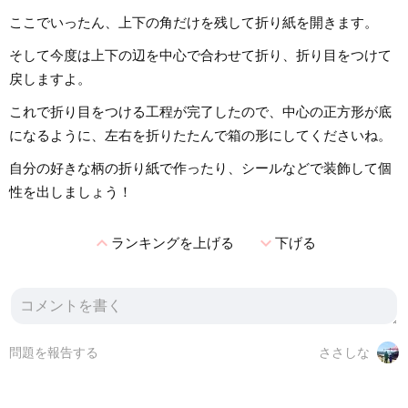
ここでいったん、上下の角だけを残して折り紙を開きます。
そして今度は上下の辺を中心で合わせて折り、折り目をつけて
戻しますよ。
これで折り目をつける工程が完了したので、中心の正方形が底
になるように、左右を折りたたんで箱の形にしてくださいね。
自分の好きな柄の折り紙で作ったり、シールなどで装飾して個
性を出しましょう！
expand_less
expand_more
ランキングを上げる
下げる
問題を報告する
ささしな