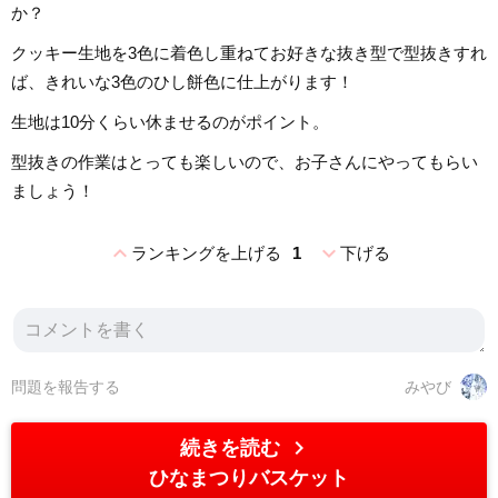
か？
クッキー生地を3色に着色し重ねてお好きな抜き型で型抜きすれ
ば、きれいな3色のひし餅色に仕上がります！
生地は10分くらい休ませるのがポイント。
型抜きの作業はとっても楽しいので、お子さんにやってもらい
ましょう！
expand_less
expand_more
ランキングを上げる
1
下げる
問題を報告する
みやび
chevron_right
続きを読む
ひなまつりバスケット