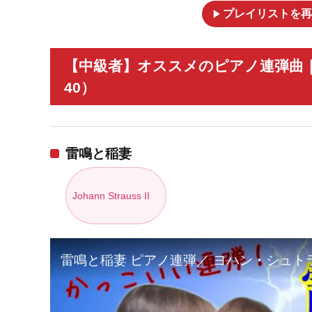
play_arrow
プレイリストを再
【中級者】オススメのピアノ連弾曲
40）
雷鳴と稲妻
Johann Strauss II
雷鳴と稲妻 ピアノ連弾／ ヨハン・シュトラウス二世 