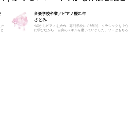
表
音楽学校卒業／ピアノ歴21年
さとみ
を吉
4歳からピアノを始め、専門学校にて6年間、クラシックを中心
域と
に学びながら、自身のスキルを磨いていました。ソロはもちろ
九州
ん、室内楽や2台ピアノもたくさん学び、ピアノ協奏曲のソリ
動を
ストとしても2回、舞台に立たせていただきました。クラシッ
の
ク程ではないですが、ジャズやポップスも実際に演奏をしなが
スト
ら学びました。また、器楽や声楽・合唱団の伴奏、他学科の演
コン
奏助手、録音演奏など、ピアニストとしての活動もしていまし
ト
た。ピアノ以外にも、5年間吹奏楽部にてトロンボーンを極め
佐賀
ました。これらの経験を活かし、たくさんの方に音楽の魅力を
ィル
届けられましたら幸いです。
吹奏
。