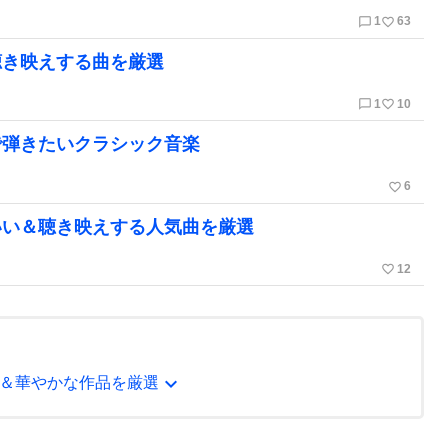
chat_bubble_outline
favorite_border
1
63
聴き映えする曲を厳選
chat_bubble_outline
favorite_border
1
10
で弾きたいクラシック音楽
favorite_border
6
いい＆聴き映えする人気曲を厳選
favorite_border
12
expand_more
＆華やかな作品を厳選