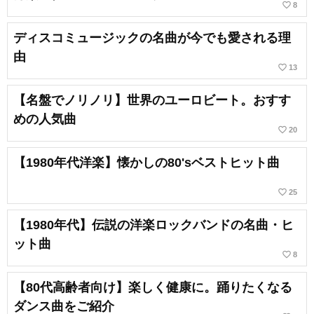
favorite_border
8
ディスコミュージックの名曲が今でも愛される理
由
favorite_border
13
【名盤でノリノリ】世界のユーロビート。おすす
めの人気曲
favorite_border
20
【1980年代洋楽】懐かしの80'sベストヒット曲
favorite_border
25
【1980年代】伝説の洋楽ロックバンドの名曲・ヒ
ット曲
favorite_border
8
【80代高齢者向け】楽しく健康に。踊りたくなる
ダンス曲をご紹介