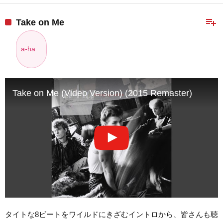
playlist_add
Take on Me
a-ha
Take on Me (Video Version) (2015 Remaster)
タイトな8ビートをワイルドにきざむイントロから、皆さんも聴