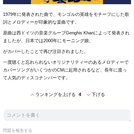
1979年に発表された曲で、モンゴルの英雄をモチーフにした歌
詞とメロディーが印象的な楽曲です。
原曲は西ドイツの音楽グループGenghis Khanによって発表され
ましたが、日本では2000年にモーニング娘。
がカバーしたことで再び注目されました。
一度聴くと忘れられないオリジナリティーのあるメロディーで
カバーソングがいくつかのCMに起用されるなど、長年に渡っ
て人気のディスコナンバーです。
expand_less
expand_more
ランキングを上げる
4
下げる
問題を報告する