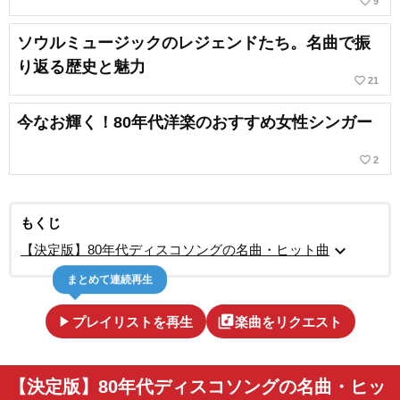
favorite_border
9
ソウルミュージックのレジェンドたち。名曲で振
り返る歴史と魅力
favorite_border
21
今なお輝く！80年代洋楽のおすすめ女性シンガー
favorite_border
2
もくじ
expand_more
【決定版】80年代ディスコソングの名曲・ヒット曲
まとめて連続再生
play_arrow
library_music
プレイリストを再生
楽曲をリクエスト
【決定版】80年代ディスコソングの名曲・ヒッ