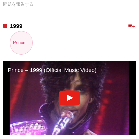
問題を報告する
playlist_add
1999
Prince
Prince – 1999 (Official Music Video)