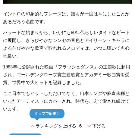
イントロの印象的なフレーズは、誰もが一度は耳にしたことが
あるだろう名曲です。
バラードな始まりから、いかにも80年代らしいタイトなビート
に展開し、きらびやかなシンセの音色とアイリーン・キャラに
よる伸びやかな歌声で歌われるメロディは、いつに聴いても心
地良い。
1983年に公開された映画『フラッシュダンス』の主題歌に起用
され、ゴールデングローブ賞主題歌賞とアカデミー歌曲賞を受
賞、世界中で大ヒットを記録しました。
ここ日本でもヒットしただけでなく、山本リンダや麻倉未稀と
いったアーティストにカバーされ、時代をこえて愛され続けて
います。
タップで応援！
expand_less
expand_more
ランキングを上げる
6
下げる