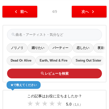
chevron_left
chevron_right
前へ
4/9
次へ
search
ノリノリ
踊りたい
パーティー
恋したい
夜遊び
Dead Or Alive
Earth, Wind & Fire
Swing Out Sister
search
レビューを検索
★で教えてください
この記事はお役に立ちましたか？
★
★
★
★
★
5.0
（1人）