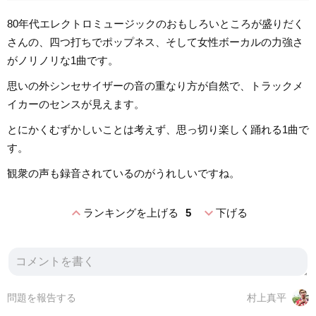
80年代エレクトロミュージックのおもしろいところが盛りだく
さんの、四つ打ちでポップネス、そして女性ボーカルの力強さ
がノリノリな1曲です。
思いの外シンセサイザーの音の重なり方が自然で、トラックメ
イカーのセンスが見えます。
とにかくむずかしいことは考えず、思っ切り楽しく踊れる1曲で
す。
観衆の声も録音されているのがうれしいですね。
expand_less
expand_more
ランキングを上げる
5
下げる
問題を報告する
村上真平