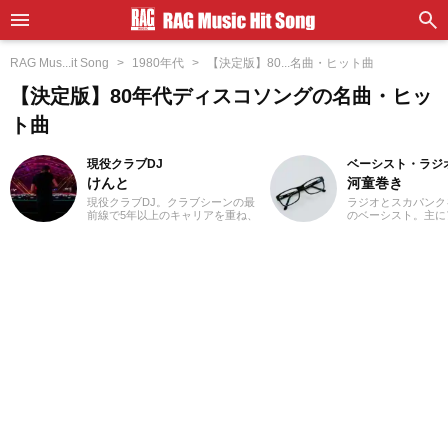
RAG Mus...it Song
1980年代
【決定版】80...名曲・ヒット曲
【決定版】80年代ディスコソングの名曲・ヒッ
ト曲
現役クラブDJ
ベーシスト・ラジ
けんと
河童巻き
現役クラブDJ。クラブシーンの最
ラジオとスカパンク
前線で5年以上のキャリアを重ね、
のベーシスト。主に
ダンスミュージックを軸にUS HIP
に生息していますが
HOPやJラップまで縦横無尽にクロ
りません。アニラジ
スオーバー。自作エディットを織
知識を蓄えている少
り交ぜた確かなミックスワーク
です。スカパンクは
で、独自のグルーヴを生み出しフ
を中心に愛しており
ロアを魅了しています。
タジオの店員だった
た。毎日ぐるぐる駆
ります。