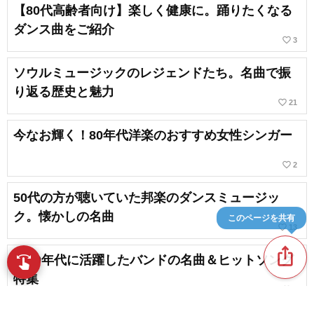
【80代高齢者向け】楽しく健康に。踊りたくなる
ダンス曲をご紹介
favorite_border
3
ソウルミュージックのレジェンドたち。名曲で振
り返る歴史と魅力
favorite_border
21
今なお輝く！80年代洋楽のおすすめ女性シンガー
favorite_border
2
50代の方が聴いていた邦楽のダンスミュージッ
ク。懐かしの名曲
このページを共有
favorite_border
13
ios_share
1980年代に活躍したバンドの名曲＆ヒットソング
swipe
指先で音楽をブラウズ
特集
favorite_border
8