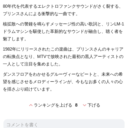
80年代を代表するエレクトロファンクサウンドがさく裂する、
プリンスさんによる衝撃的な一曲です。
核拡散への警鐘を鳴らすメッセージ性の高い歌詞と、リンLM-1
ドラムマシンを駆使した革新的なサウンドが融合し、聴く者を
魅了します。
1982年にリリースされたこの楽曲は、プリンスさんのキャリア
の転換点となり、MTVで放映された最初の黒人アーティストの
一人として注目を集めました。
ダンスフロアをわかせるグルーヴィーなビートと、未来への希
望を感じさせるメロディーラインが、今もなお多くの人々の心
を揺さぶり続けています。
expand_less
expand_more
ランキングを上げる
8
下げる