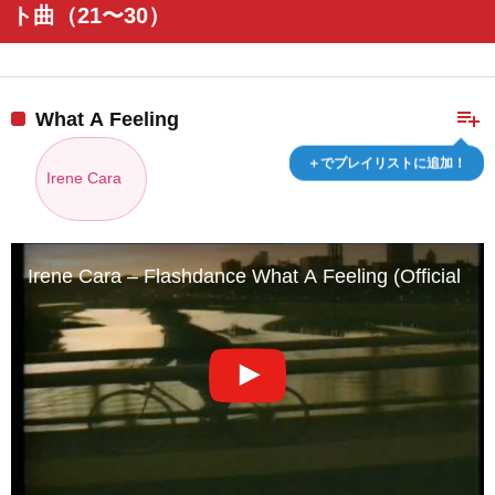
ト曲（21〜30）
playlist_add
What A Feeling
＋でプレイリストに追加！
Irene Cara
Irene Cara – Flashdance What A Feeling (Official Mu