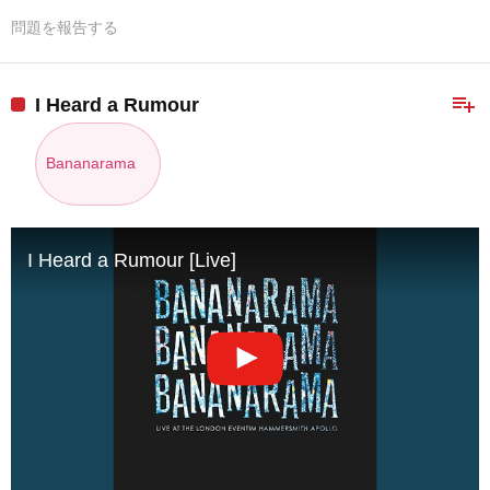
問題を報告する
playlist_add
I Heard a Rumour
Bananarama
I Heard a Rumour [Live]