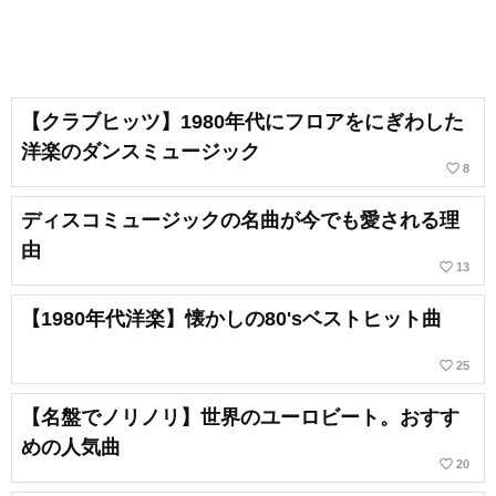
【クラブヒッツ】1980年代にフロアをにぎわした
洋楽のダンスミュージック
favorite_border
8
ディスコミュージックの名曲が今でも愛される理
由
favorite_border
13
【1980年代洋楽】懐かしの80'sベストヒット曲
favorite_border
25
【名盤でノリノリ】世界のユーロビート。おすす
めの人気曲
favorite_border
20