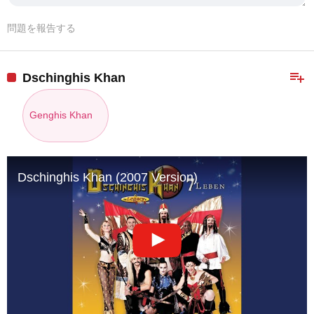
問題を報告する
playlist_add
Dschinghis Khan
Genghis Khan
Dschinghis Khan (2007 Version)