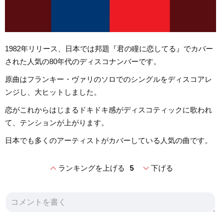
1982年リリース、日本では邦題『君の瞳に恋してる』でカバー
された人気の80年代のディスコナンバーです。
原曲はフランキー・ヴァリのソロでのシングルをディスコアレ
ンジし、大ヒットしました。
恋がこれからはじまるドキドキ感がディスコティックに歌われ
て、テンションが上がります。
日本でも多くのアーティストがカバーしている人気の曲です。
expand_less
expand_more
ランキングを上げる
5
下げる