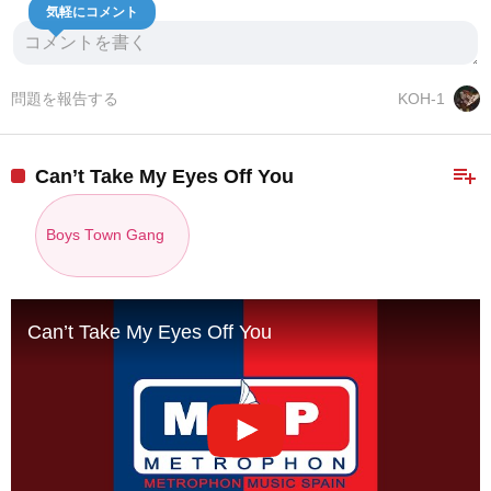
気軽にコメント
問題を報告する
KOH-1
playlist_add
Can’t Take My Eyes Off You
Boys Town Gang
Can’t Take My Eyes Off You