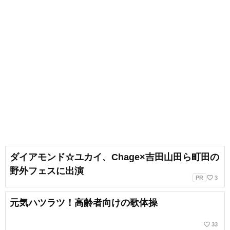
ダイアモンド☆ユカイ、Chage×吉田山田ら町田の
野外フェスに出演
favorite_border
PR
3
元気ハツラツ！高齢者向けの歌体操
favorite_border
33