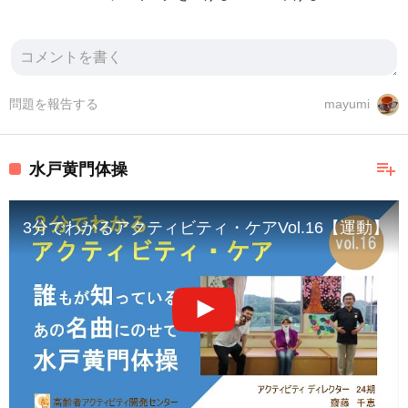
問題を報告する
mayumi
playlist_add
水戸黄門体操
3分でわかるアクティビティ・ケアVol.16【運動