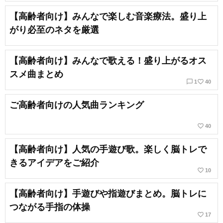
【高齢者向け】みんなで楽しむ音楽療法。盛り上
がり必至のネタを厳選
【高齢者向け】みんなで歌える！盛り上がるオス
スメ曲まとめ
chat_bubble_outline
favorite_border
1
40
ご高齢者向けの人気曲ランキング
favorite_border
40
【高齢者向け】人気の手遊び歌。楽しく脳トレで
きるアイデアをご紹介
favorite_border
10
【高齢者向け】手遊びや指遊びまとめ。脳トレに
つながる手指の体操
favorite_border
17