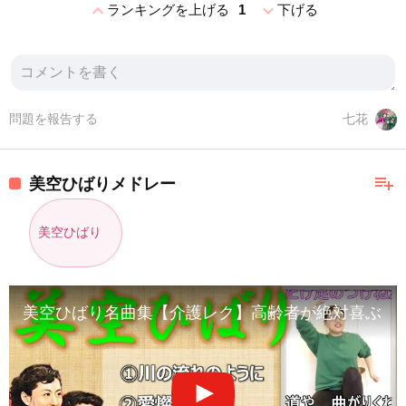
expand_less
expand_more
ランキングを上げる
1
下げる
問題を報告する
七花
playlist_add
美空ひばりメドレー
美空ひばり
美空ひばり名曲集【介護レク】高齢者が絶対喜ぶイス