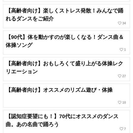
【高齢者向け】楽しくストレス発散！みんなで踊
れるダンスをご紹介
favorite_border
34
【90代】体を動かすのが楽しくなる！ダンス曲＆
体操ソング
favorite_border
1
【高齢者向け】おもしろくて盛り上がる体操レク
リエーション
favorite_border
27
【高齢者向け】オススメのリズム遊び・体操
favorite_border
10
【認知症要望にも！】70代にオススメのダンス
曲。あの名曲で踊ろう
favorite_border
7