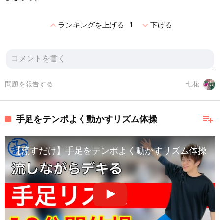
expand_less
expand_more
ランキングを上げる
1
下げる
問題を報告する
七花
playlist_add
手足をテンポよく動かすリズム体操
【流すだけ】手足をテンポよく動かすリズム体操【