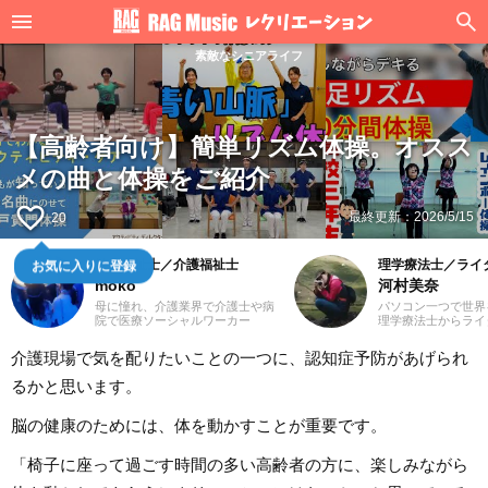
素敵なシニアライフ
【高齢者向け】簡単リズム体操。オスス
メの曲と体操をご紹介
favorite_border
最終更新：
2026/5/15
20
社会福祉士／介護福祉士
理学療法士／ライ
お気に入りに登録
moko
河村美奈
母に憧れ、介護業界で介護士や病
パソコン一つで世界
院で医療ソーシャルワーカー
理学療法士からライ
（MSW）をしておりました3児の
国以上旅をしていま
ママ、mokoと申します。前職での
の方が知って良かっ
介護現場で気を配りたいことの一つに、認知症予防があげられ
経験を活かして、主に介護に関す
章をお届けできたら
る記事を執筆してまいります。ど
ろしくお願いいたし
るかと思います。
うぞよろしくお願いいたします。
脳の健康のためには、体を動かすことが重要です。
「椅子に座って過ごす時間の多い高齢者の方に、楽しみながら