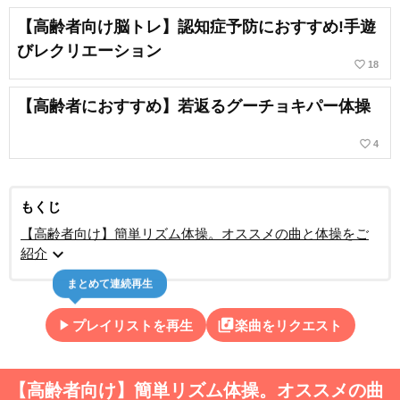
【高齢者向け脳トレ】認知症予防におすすめ!手遊
びレクリエーション
favorite_border
18
【高齢者におすすめ】若返るグーチョキパー体操
favorite_border
4
もくじ
【高齢者向け】簡単リズム体操。オススメの曲と体操をご
expand_more
紹介
まとめて連続再生
play_arrow
library_music
プレイリストを再生
楽曲をリクエスト
【高齢者向け】簡単リズム体操。オススメの曲