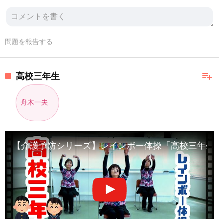
問題を報告する
playlist_add
高校三年生
舟木一夫
【介護予防シリーズ】レインボー体操「高校三年生