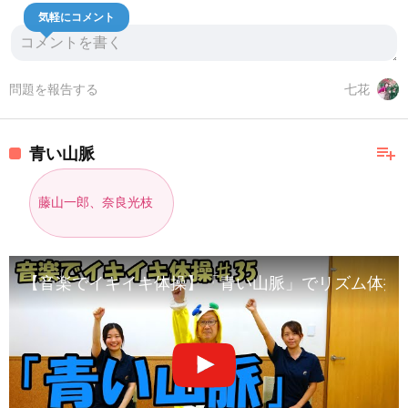
気軽にコメント
問題を報告する
七花
playlist_add
青い山脈
藤山一郎、奈良光枝
【音楽でイキイキ体操】「青い山脈」でリズム体操