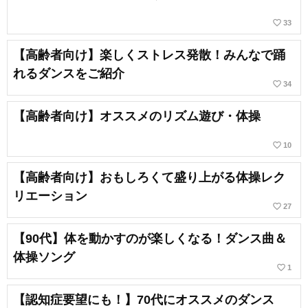
favorite_border
33
【高齢者向け】楽しくストレス発散！みんなで踊
れるダンスをご紹介
favorite_border
34
【高齢者向け】オススメのリズム遊び・体操
favorite_border
10
【高齢者向け】おもしろくて盛り上がる体操レク
リエーション
favorite_border
27
【90代】体を動かすのが楽しくなる！ダンス曲＆
体操ソング
favorite_border
1
【認知症要望にも！】70代にオススメのダンス