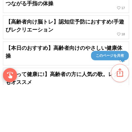
つながる手指の体操
favorite_border
17
【高齢者向け脳トレ】認知症予防におすすめ!手遊
びレクリエーション
favorite_border
18
【本日のおすすめ】高齢者向けのやさしい健康体
操
このページを共有
favorite_border
1
ios_share
【歌って健康に!】高齢者の方に人気の歌。レクに
swipe
指先で音楽をブラウズ
もオススメ
favorite_border
5
【高齢者におすすめ】若返るグーチョキパー体操
favorite_border
4
content_copy
【高齢者向け】ストレッチ体操。簡単で安全にで