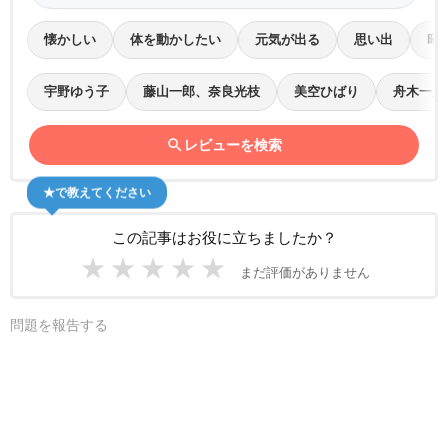
懐かしい
体を動かしたい
元気が出る
思い出
昭
宇野ゆう子
藤山一郎、奈良光枝
美空ひばり
舟木一夫
search
レビューを検索
★で教えてください
この記事はお役に立ちましたか？
★
★
★
★
★
まだ評価がありません
問題を報告する