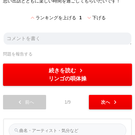
思い出話とともに楽しい時間を過ごしてもらいたいです！
expand_less
expand_more
ランキングを上げる
1
下げる
問題を報告する
chevron_right
続きを読む
リンゴの唄体操
chevron_left
chevron_right
前へ
1/9
次へ
search