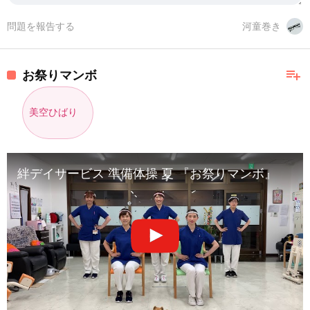
問題を報告する
河童巻き
playlist_add
お祭りマンボ
美空ひばり
絆デイサービス 準備体操 夏 『お祭りマンボ』