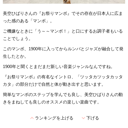
美空ひばりさんの『お祭りマンボ』でその存在が日本人に広ま
った感のある「マンボ」。
ご機嫌なときに「う～～マンボ！」と口にするお調子者もいる
ことでしょう。
このマンボ、1900年に入ってからルンバとジャズが融合して発
生したとか。
1900年と聞くとまだまだ新しい音楽ジャンルなんですね。
『お祭りマンボ』の有名なイントロ、「ツッタカツッタカッタ
カタ」の部分だけで自然と体が動き出すと思います。
簡単なマンボのステップを学んでも良し、美空ひばりさんの動
きをまねしても良しのオススメの楽しい楽曲です。
expand_less
expand_more
ランキングを上げる
下げる