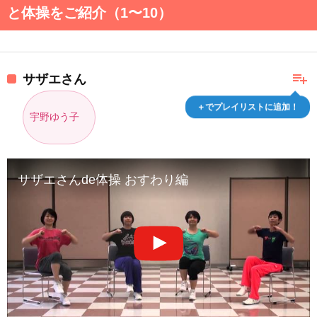
と体操をご紹介（1〜10）
playlist_add
サザエさん
＋でプレイリストに追加！
宇野ゆう子
サザエさんde体操 おすわり編