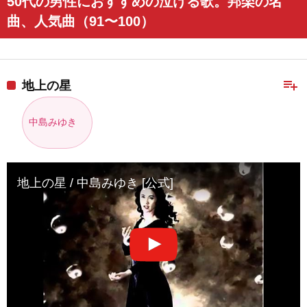
50代の男性におすすめの泣ける歌。邦楽の名
曲、人気曲（91〜100）
playlist_add
地上の星
中島みゆき
地上の星 / 中島みゆき [公式]