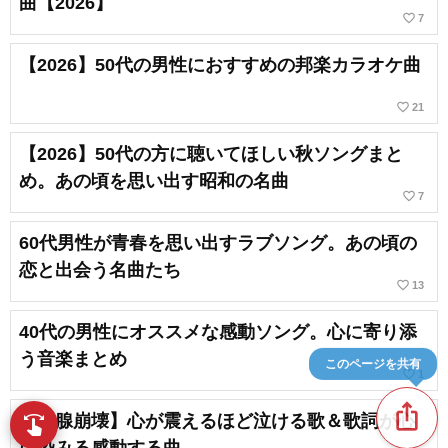
曲【2026】
favorite_border
7
【2026】50代の男性におすすめの邦楽カラオケ曲
favorite_border
21
【2026】50代の方に聴いてほしい秋ソングまと
め。あの頃を思い出す昭和の名曲
favorite_border
7
60代男性が青春を思い出すラブソング。あの頃の
恋と出会う名曲たち
favorite_border
13
40代の男性にオススメな感動ソング。心に寄り添
う音楽まとめ
このページを共有
favorite_border
1
ios_share
【涙腺崩壊】心が震えるほど泣ける歌＆歌詞が心
swipe
指先で音楽をブラウズ