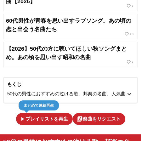
曲【2026】
favorite_border
7
60代男性が青春を思い出すラブソング。あの頃の
恋と出会う名曲たち
favorite_border
13
【2026】50代の方に聴いてほしい秋ソングまと
め。あの頃を思い出す昭和の名曲
favorite_border
7
もくじ
expand_more
50代の男性におすすめの泣ける歌。邦楽の名曲、人気曲
まとめて連続再生
play_arrow
library_music
プレイリストを再生
楽曲をリクエスト