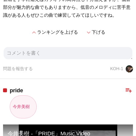
部分が魅力的な曲でもありますから、低音のメロディに苦手意
識がある人もぜひこの曲で練習してみてほしいですね。
expand_less
expand_more
ランキングを上げる
下げる
問題を報告する
KOH-1
playlist_add
pride
今井美樹
今井美樹 -「PRIDE」Music Video