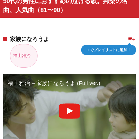
50代の男性におすすめの泣ける歌。邦楽の名
曲、人気曲（81〜90）
playlist_add
家族になろうよ
＋でプレイリストに追加！
福山雅治
福山雅治 – 家族になろうよ (Full ver.)