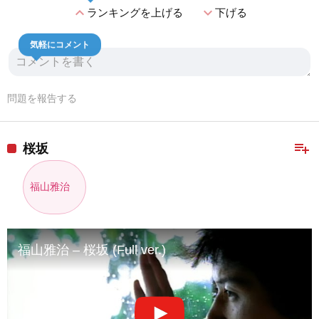
expand_less
expand_more
ランキングを上げる
下げる
気軽にコメント
問題を報告する
playlist_add
桜坂
福山雅治
福山雅治 – 桜坂 (Full ver.)