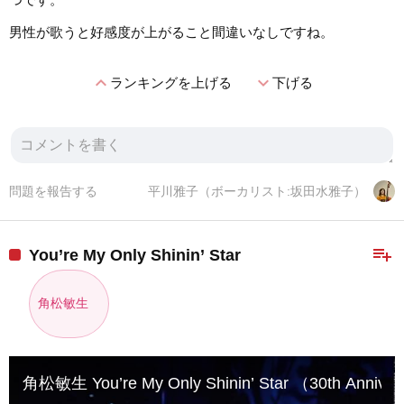
男性が歌うと好感度が上がること間違いなしですね。
expand_less
expand_more
ランキングを上げる
下げる
問題を報告する
平川雅子（ボーカリスト:坂田水雅子）
playlist_add
You’re My Only Shinin’ Star
角松敏生
角松敏生 You’re My Only Shinin’ Star （30th Anniver