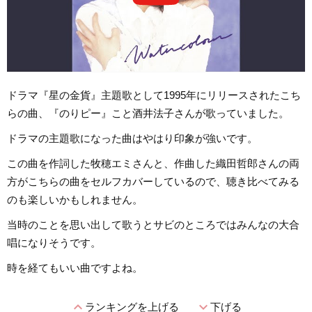
ドラマ『星の金貨』主題歌として1995年にリリースされたこち
らの曲、『のりピー』こと酒井法子さんが歌っていました。
ドラマの主題歌になった曲はやはり印象が強いです。
この曲を作詞した牧穂エミさんと、作曲した織田哲郎さんの両
方がこちらの曲をセルフカバーしているので、聴き比べてみる
のも楽しいかもしれません。
当時のことを思い出して歌うとサビのところではみんなの大合
唱になりそうです。
時を経てもいい曲ですよね。
expand_less
expand_more
ランキングを上げる
下げる