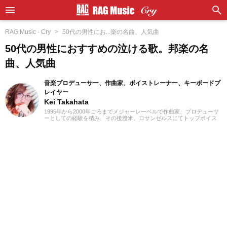
RAG Music - Cry
50代の男性にお...楽の名曲、人気曲
50代の男性におすすめの泣ける歌。邦楽の名
曲、人気曲
音楽プロデューサー、作曲家、ボイストレーナー、キーボードプ
レイヤー
Kei Takahata
1995年から2000年ごろまでメジャーレーベルで作曲家、プロデューサ
ーとしての経験を積み、その後渡米。ロサンゼルスにてトップボイス
トレーナーのElizabeth Sabineのもとで発声と歌唱を学び、同氏が提唱
する通称ハリウッド式発声法を体得した。帰国後はさまざまなシンガ
ーの育成やプロデュースを手掛け、楽曲とシンガー双方の魅力を最大
限に引き出すディレクションには高い評価が寄せられていた。ギルド
のVo. ryuichiとのコラボレーション動画では、キーボード演奏およびボ
ーカルディレクション、サウンドプロデュースを担当した。（2025年
逝去）