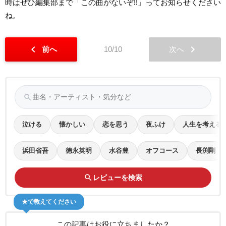
時はぜひ編集部まで「この曲がないぞ!!」ってお知らせください
ね。
chevron_left
chevron_right
前へ
10/10
次へ
search
泣ける
懐かしい
恋を思う
夜ふけ
人生を考える
浜田省吾
徳永英明
水谷豊
オフコース
長渕剛
search
レビューを検索
★で教えてください
この記事はお役に立ちましたか？