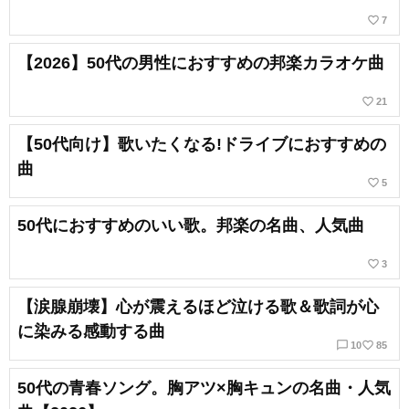
favorite_border
7
【2026】50代の男性におすすめの邦楽カラオケ曲
favorite_border
21
【50代向け】歌いたくなる!ドライブにおすすめの
曲
favorite_border
5
50代におすすめのいい歌。邦楽の名曲、人気曲
favorite_border
3
【涙腺崩壊】心が震えるほど泣ける歌＆歌詞が心
に染みる感動する曲
chat_bubble_outline
favorite_border
10
85
50代の青春ソング。胸アツ×胸キュンの名曲・人気