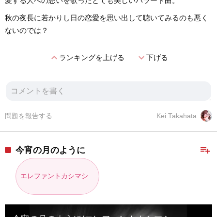
愛する人への思いを歌ったとても美しいバラード曲。
秋の夜長に若かりし日の恋愛を思い出して聴いてみるのも悪く
ないのでは？
expand_less
expand_more
ランキングを上げる
下げる
問題を報告する
Kei Takahata
playlist_add
今宵の月のように
エレファントカシマシ