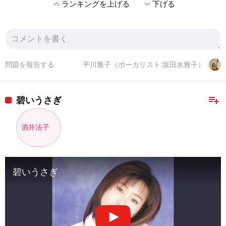
expand_less
expand_more
ランキングを上げる
下げる
問題を報告する
平川雅子（ボーカリスト:坂田水雅子）
playlist_add
碧いうさぎ
酒井法子
碧いうさぎ