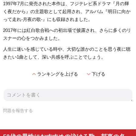
1997年7月に発売された本作は、フジテレビ系ドラマ『月の輝
く夜だから』の主題歌として起用され、アルバム『明日に向か
って走れ-月夜の歌-』にも収録されました。
2017年には紅白歌合戦への初出場で披露され、さらに多くのリ
スナーの心をつかみました。
人生に迷いを感じている時や、大切な誰かのことを思う夜に聴
きたい1曲として、深い共感を呼ぶことでしょう。
expand_less
expand_more
ランキングを上げる
下げる
問題を報告する