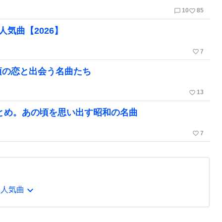
chat_bubble_outline
favorite_border
10
85
気曲【2026】
favorite_border
7
頃の恋と出会う名曲たち
favorite_border
13
まとめ。あの頃を思い出す昭和の名曲
favorite_border
7
expand_more
、人気曲