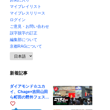
マイプレイリスト
マイプレスリリース
ログイン
ご意見・お問い合わせ
誤字脱字の訂正
編集部について
京都RAGについて
新着記事
ダイアモンド☆ユカ
イ、Chage×吉田山田
ら町田の野外フェスに
出演
favorite_border