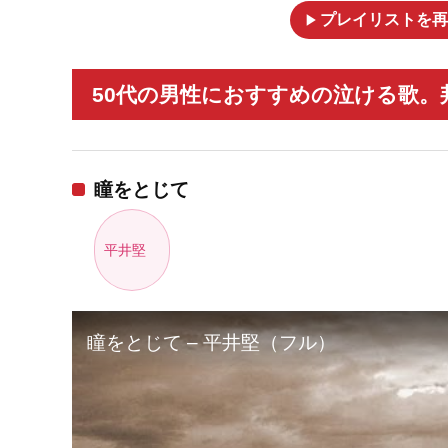
play_arrow
プレイリストを再
50代の男性におすすめの泣ける歌。邦
瞳をとじて
平井堅
瞳をとじて – 平井堅（フル）