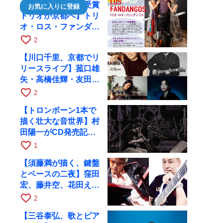
【日本タンゴ大賞受賞
お気に入りに登録
トリオが京都へ】トリ
オ・ロス・ファンダン
ゴスが10月9日にRAG
favorite_border
2
で公演
【川口千里、京都でリ
リースライブ】菰口雄
矢・高橋佳輝・友田ジ
ュンと9月28日にRAG
favorite_border
2
へ
【トロンボーン1本で
描く壮大な音世界】村
田陽一がCD発売記念
ツアーで9月4日に京
favorite_border
1
都へ
【須藤満が描く、鍵盤
とベースの二夜】窪田
宏、藤井空、花田えみ
と京都RAGで共演
favorite_border
2
【三谷泰弘、歌とピア