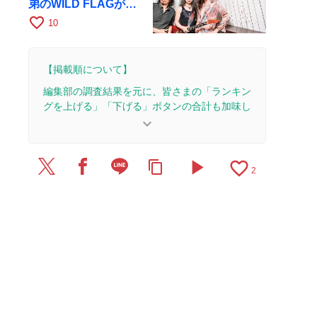
弟のWILD FLAGが8
月6日にRAGでライブ
favorite_border
10
【掲載順について】
編集部の調査結果を元に、皆さまの「ランキン
グを上げる」「下げる」ボタンの合計も加味し
て決まります。
keyboard_arrow_down
【更新履歴】
play_arrow
favorite_border
content_copy
2025/12/19：1本のレビューを追加・更新。
2
2025/6/27：1本のレビューを追加・更新。
2025/5/25：1本のレビューを追加・更新。
2025/5/6：7本のレビューを追加・更新。
2025/3/28：2本のレビューを追加・更新。
2025/3/24：1本のレビューを追加・更新。
2025/3/22：1本のレビューを追加・更新。
2025/3/14：4本のレビューを追加・更新。
2025/3/13：4本のレビューを追加・更新。
2025/3/11：7本のレビューを追加・更新。
2025/3/4：6本のレビューを追加・更新。