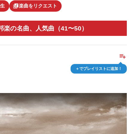
library_music
生
楽曲をリクエスト
楽の名曲、人気曲（41〜50）
playlist_add
＋でプレイリストに追加！