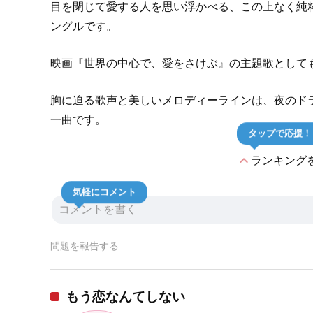
目を閉じて愛する人を思い浮かべる、この上なく純粋
ングルです。
映画『世界の中心で、愛をさけぶ』の主題歌として
胸に迫る歌声と美しいメロディーラインは、夜のド
一曲です。
タップで応援！
expand_less
ランキング
気軽にコメント
問題を報告する
もう恋なんてしない