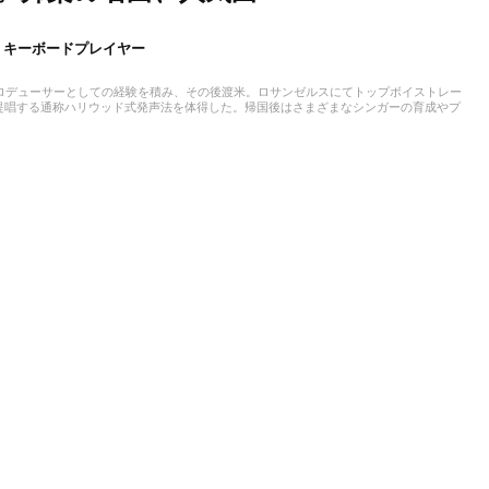
、キーボードプレイヤー
、プロデューサーとしての経験を積み、その後渡米。ロサンゼルスにてトップボイストレー
び、同氏が提唱する通称ハリウッド式発声法を体得した。帰国後はさまざまなシンガーの育成やプ
出すディレクションには高い評価が寄せられていた。ギルドのVo. ryuichiとのコ
ィレクション、サウンドプロデュースを担当した。（2025年逝去）