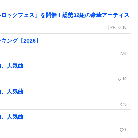
ルロックフェス」を開催！総勢32組の豪華アーティス
favorite_border
PR
18
キング【2026】
favorite_border
6
曲、人気曲
favorite_border
10
曲、人気曲
favorite_border
5
曲、人気曲
favorite_border
7