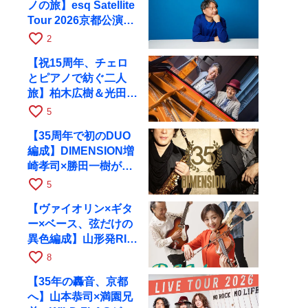
ノの旅】esq Satellite
Tour 2026京都公演を
10月に開催
favorite_border
2
【祝15周年、チェロ
とピアノで紡ぐ二人
旅】柏木広樹＆光田健
一が11月12日に京都
favorite_border
5
RAGへ
【35周年で初のDUO
編成】DIMENSION増
崎孝司×勝田一樹が10
月11日に京都RAGへ
favorite_border
5
【ヴァイオリン×ギタ
ー×ベース、弦だけの
異色編成】山形発RIM
が初全国ツアーで8月
favorite_border
8
17日にRAGへ
【35年の轟音、京都
へ】山本恭司×満園兄