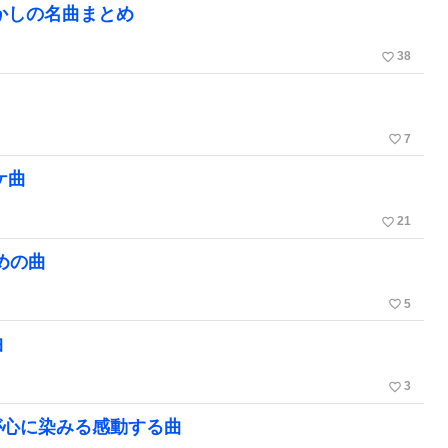
懐かしの名曲まとめ
favorite_border
38
favorite_border
7
ケ曲
favorite_border
21
めの曲
favorite_border
5
曲
favorite_border
3
が心に染みる感動する曲