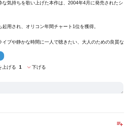
な気持ちを歌い上げた本作は、2004年4月に発売されたシ
も起用され、オリコン年間チャート1位を獲得。
ライブや静かな時間に一人で聴きたい、大人のための良質な
expand_more
を上げる
1
下げる
playlist_add