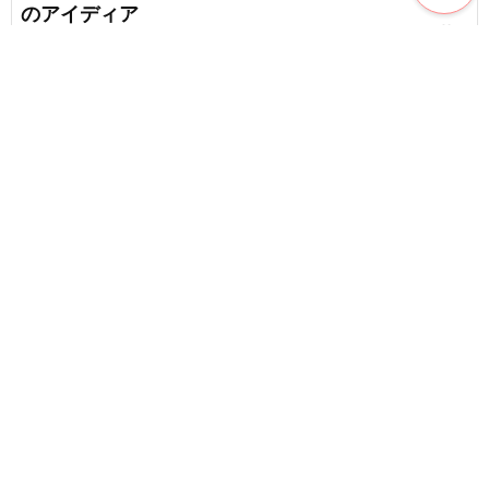
のアイディア
favorite_border
1
3歳児が夢中になる！作って楽しいハロウィンの製
作のアイデア集
favorite_border
2
content_copy
【保育】5歳児さん向け！秋の製作アイデア
favorite_border
favorite_border
4
【3歳児】保育に使える冬の製作遊びや壁面製作の
アイディア
【9月】秋の製作！保育に使えるアイディアを紹介
favorite_border
5
【5歳児向け】11月の製作遊びアイデア集