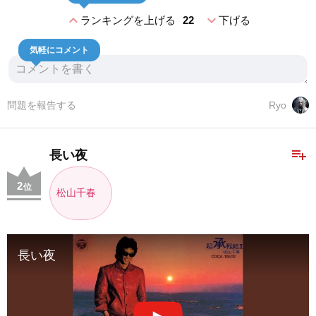
expand_less
expand_more
ランキングを上げる
22
下げる
気軽にコメント
問題を報告する
Ryo
playlist_add
長い夜
2
位
松山千春
長い夜