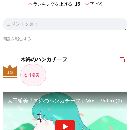
expand_less
expand_more
ランキングを上げる
15
下げる
問題を報告する
playlist_add
木綿のハンカチーフ
3
位
太田裕美
太田裕美「木綿のハンカチーフ」Music Video (Animat