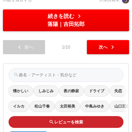
chevron_right
続きを読む
落陽
吉田拓郎
chevron_left
chevron_right
前へ
1/10
次へ
search
懐かしい
しみじみ
夜の静寂
ドライブ
失恋
イルカ
松山千春
太田裕美
中島みゆき
山口百恵
search
レビューを検索