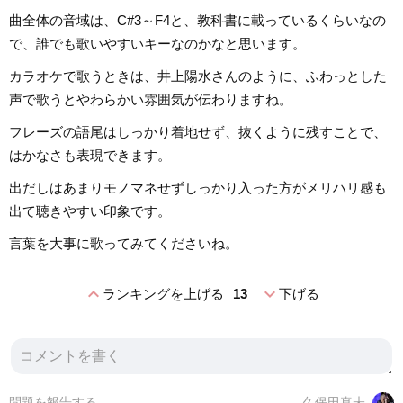
曲全体の音域は、C#3～F4と、教科書に載っているくらいなの
で、誰でも歌いやすいキーなのかなと思います。
カラオケで歌うときは、井上陽水さんのように、ふわっとした
声で歌うとやわらかい雰囲気が伝わりますね。
フレーズの語尾はしっかり着地せず、抜くように残すことで、
はかなさも表現できます。
出だしはあまりモノマネせずしっかり入った方がメリハリ感も
出て聴きやすい印象です。
言葉を大事に歌ってみてくださいね。
expand_less
expand_more
ランキングを上げる
13
下げる
問題を報告する
久保田真未