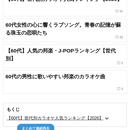
favorite_border
57
60代女性の心に響くラブソング。青春の記憶が蘇
る珠玉の恋唄たち
favorite_border
22
【60代】人気の邦楽・J-POPランキング【世代
別】
favorite_border
2
60代の男性に歌いやすい邦楽のカラオケ曲
favorite_border
3
もくじ
expand_more
【60代】世代別カラオケ人気ランキング【2026】
まとめて連続再生