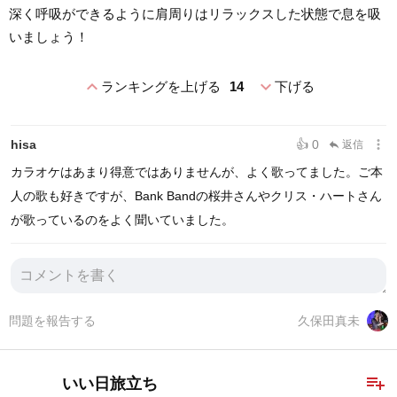
深く呼吸ができるように肩周りはリラックスした状態で息を吸
いましょう！
expand_less
expand_more
ランキングを上げる
14
下げる
more_vert
hisa
👍 0
返信
reply
カラオケはあまり得意ではありませんが、よく歌ってました。ご本
人の歌も好きですが、Bank Bandの桜井さんやクリス・ハートさん
が歌っているのをよく聞いていました。
問題を報告する
久保田真未
playlist_add
いい日旅立ち