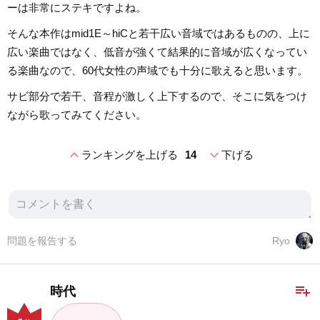
ーは非常にステキですよね。
そんな本作はmid1E～hiCと若干広い音域ではあるものの、上に
広い楽曲ではなく、低音が強くて結果的に音域が広くなってい
る楽曲なので、60代女性の声域でも十分に歌えると思います。
サビ部分で若干、音程が激しく上下するので、そこに気をつけ
ながら歌ってみてください。
expand_less
expand_more
ランキングを上げる
14
下げる
問題を報告する
Ryo
playlist_add
時代