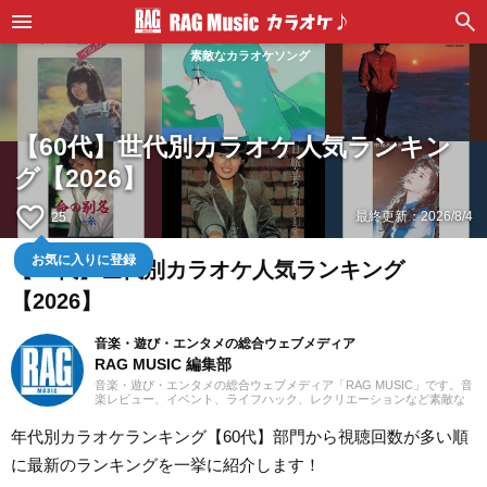
素敵なカラオケソング
【60代】世代別カラオケ人気ランキン
グ【2026】
favorite_border
最終更新：
2026/8/4
25
お気に入りに登録
【60代】世代別カラオケ人気ランキング
【2026】
音楽・遊び・エンタメの総合ウェブメディア
RAG MUSIC 編集部
音楽・遊び・エンタメの総合ウェブメディア「RAG MUSIC」です。音
楽レビュー、イベント、ライフハック、レクリエーションなど素敵な
エンタメ情報をお届けします。
年代別カラオケランキング【60代】部門から視聴回数が多い順
に最新のランキングを一挙に紹介します！