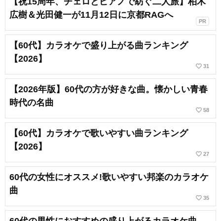
【祝15周年、チェロとピアノで紡ぐ二人旅】柏木
広樹＆光田健一が11月12日に京都RAGへ
PR
【60代】カラオケで盛り上がる曲ランキング
【2026】
favorite_border
31
【2026年版】60代の方が好きな曲。懐かしい青春
時代の名曲
favorite_border
58
【60代】カラオケで歌いやすい曲ランキング
【2026】
favorite_border
27
60代の女性にオススメ!歌いやすい邦楽のカラオケ
曲
favorite_border
35