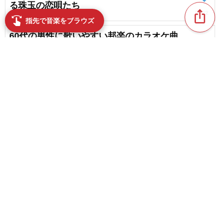
る珠玉の恋唄たち
ios_share
favorite_border
22
swipe
指先で音楽をブラウズ
60代の男性に歌いやすい邦楽のカラオケ曲
favorite_border
3
【50代】カラオケで盛り上がる曲ランキング
【2026】
content_copy
favorite_border
9
60代におすすめのいい歌。邦楽の名曲、人気曲
play_arrow
favorite_border
9
favorite_border
【70代の方にオススメ】盛り上がる曲。カラオケ
で歌いたい曲
favorite_border
13
【40代】世代別カラオケ人気ランキング【2026】