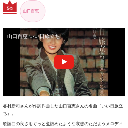
5
位
山口百恵
山口百恵 いい日旅立ち
谷村新司さんが作詞作曲した山口百恵さんの名曲『いい日旅立
ち』。
歌謡曲の良さをぐっと煮詰めたような哀愁のただようメロディ