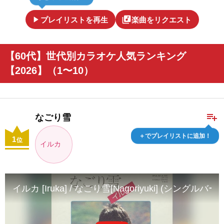
play_arrow
library_music
プレイリストを再生
楽曲をリクエスト
【60代】世代別カラオケ人気ランキング
【2026】（1〜10）
playlist_add
なごり雪
＋でプレイリストに追加！
1
位
イルカ
イルカ [Iruka] / なごり雪[Nagoriyuki] (シングルバージョン) O