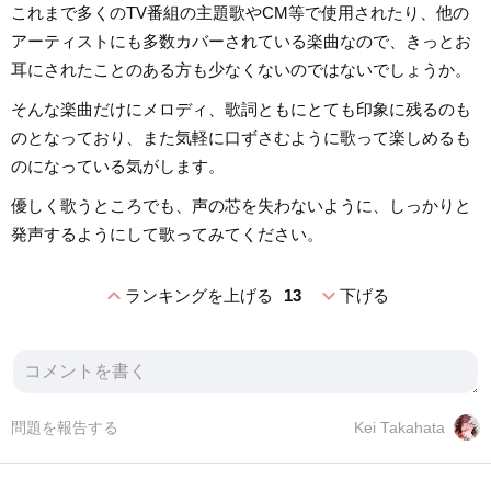
これまで多くのTV番組の主題歌やCM等で使用されたり、他の
アーティストにも多数カバーされている楽曲なので、きっとお
耳にされたことのある方も少なくないのではないでしょうか。
そんな楽曲だけにメロディ、歌詞ともにとても印象に残るのも
のとなっており、また気軽に口ずさむように歌って楽しめるも
のになっている気がします。
優しく歌うところでも、声の芯を失わないように、しっかりと
発声するようにして歌ってみてください。
expand_less
expand_more
ランキングを上げる
13
下げる
問題を報告する
Kei Takahata