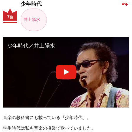
playlist_add
少年時代
7
位
井上陽水
少年時代／井上陽水
音楽の教科書にも載っている『少年時代』。
学生時代は私も音楽の授業で歌っていました。