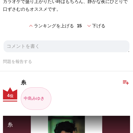
カラオケで盛り上がりたい時はもちろん、静かな夜にひとりで
口ずさむのもオススメです。
expand_less
expand_more
ランキングを上げる
15
下げる
問題を報告する
playlist_add
糸
4
位
中島みゆき
糸