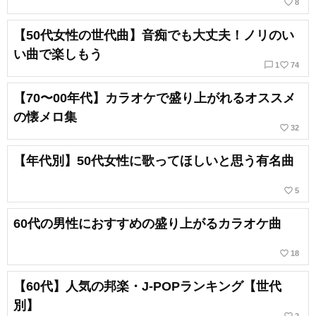
favorite_border
8
【50代女性の世代曲】音痴でも大丈夫！ノリのい
い曲で楽しもう
chat_bubble_outline
favorite_border
1
74
【70〜00年代】カラオケで盛り上がれるオススメ
の懐メロ集
favorite_border
32
【年代別】50代女性に歌ってほしいと思う有名曲
favorite_border
5
60代の男性におすすめの盛り上がるカラオケ曲
favorite_border
18
【60代】人気の邦楽・J-POPランキング【世代
別】