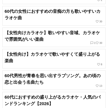
favorite_border
2
60代の女性におすすめの音痴の方も歌いやすいカ
ラオケ曲
favorite_border
30
【女性向けカラオケ】歌いやすい音域、カラオケ
で雰囲気がいい楽曲
chat_bubble_outline
favorite_border
1
30
【女性向け】カラオケで歌いやすくて盛り上がる
楽曲
favorite_border
8
60代男性が青春を思い出すラブソング。あの頃の
恋と出会う名曲たち
favorite_border
13
60代におすすめの盛り上がるカラオケ・人気のバ
ンドランキング【2026】