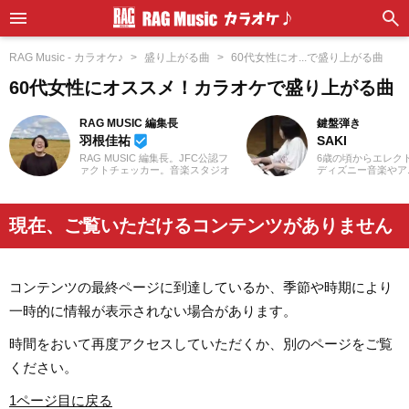
RAG Music - カラオケ♪
盛り上がる曲
60代女性にオ...で盛り上がる曲
60代女性にオススメ！カラオケで盛り上がる曲
RAG MUSIC 編集長
鍵盤弾き
羽根佳祐
SAKI
beenhere
RAG MUSIC 編集長。JFC公認フ
6歳の頃からエレク
ァクトチェッカー。音楽スタジオ
ディズニー音楽やア
での勤務や婚礼音響を経験し、
マや映画音楽を主に
2016年からRAG MUSIC編集部の
YouTubeやSNS
一員に。小学校ではマーチング、
したり、コンサート
中学校では吹奏楽でクラリネッ
しています。エレク
現在、ご覧いただけるコンテンツがありません
ト、高校以降はバンドでドラム
を活かし、学生時代
と、さまざまな楽器を経験。各種
イザーやピアノもは
楽曲紹介記事をはじめ、各地の音
催のイベントにも出
楽フェスの紹介記事やライブレポ
としては、音楽関連
ートなど、自身の音楽活動やこれ
くさまざまなジャン
コンテンツの最終ページに到達しているか、季節や時期により
までの業務で培った経験を元に
れてきたので、これ
日々記事を制作しています。音楽
活かしながら「やっ
一時的に情報が表示されない場合があります。
は国内外のロックはもちろん、最
「聴いてみたい！」
近ではJ-POPも広く好んで聴いて
記事を届けられたら
います。
す！
時間をおいて再度アクセスしていただくか、別のページをご覧
ください。
1ページ目に戻る