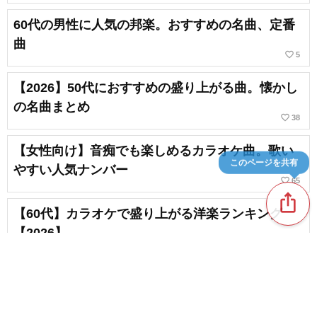
60代の男性に人気の邦楽。おすすめの名曲、定番
曲
favorite_border
5
【2026】50代におすすめの盛り上がる曲。懐かし
の名曲まとめ
favorite_border
38
【女性向け】音痴でも楽しめるカラオケ曲。歌い
このページを共有
やすい人気ナンバー
favorite_border
65
ios_share
【60代】カラオケで盛り上がる洋楽ランキング
【2026】
favorite_border
2
新着記事