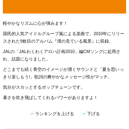
軽やかなリズムに心が弾みます！
国民的人気アイドルグループ嵐による楽曲で、2010年にリリー
スされた9枚目のアルバム『僕の見ている風景』に収録。
JALの「JALわくわくアロハ計画2010」編CMソングに起用さ
れ、話題になりました。
どこまでも続く青空のイメージが湧くサウンドと「夏を思いっ
きり楽しもう!」歌詞の爽やかなメッセージ性がマッチ。
気分がスカッとするポップチューンです。
暑さを吹き飛ばしてくれるパワーがありますよ！
expand_less
expand_more
ランキングを上げる
下げる