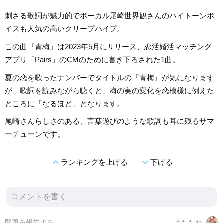
刺さる歌詞が魅力的でボーカル尾崎世界観さんのハイトーンボ
イスも人気の高いクリープハイプ。
この曲『青梅』は2023年5月にリリース、恋活婚活マッチング
アプリ「Pairs」のCMのために書き下ろされた1曲。
夏の恋を歌ったナンバーでタイトルの『青梅』が気になります
が、歌詞を読みながら聴くと、梅の実の変化を恋模様に例えた
ところに「なるほど」となります。
尾崎さんらしさのある、言葉遊びのような歌詞も耳に残るサマ
ーチューンです。
expand_less
expand_more
ランキングを上げる
下げる
問題を報告する
うたたね