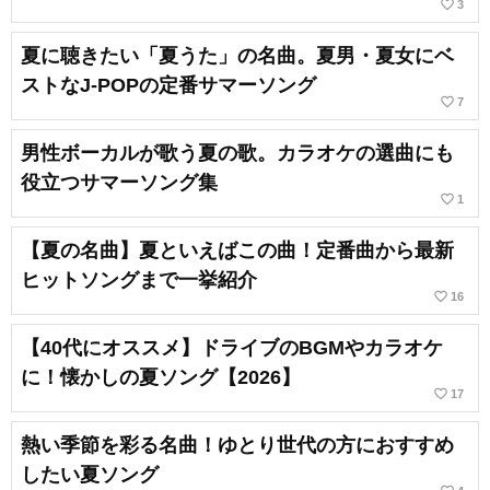
favorite_border
3
夏に聴きたい「夏うた」の名曲。夏男・夏女にベ
ストなJ-POPの定番サマーソング
favorite_border
7
男性ボーカルが歌う夏の歌。カラオケの選曲にも
役立つサマーソング集
favorite_border
1
【夏の名曲】夏といえばこの曲！定番曲から最新
ヒットソングまで一挙紹介
favorite_border
16
【40代にオススメ】ドライブのBGMやカラオケ
に！懐かしの夏ソング【2026】
favorite_border
17
熱い季節を彩る名曲！ゆとり世代の方におすすめ
したい夏ソング