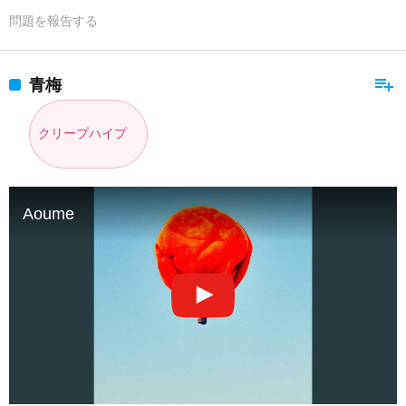
問題を報告する
playlist_add
青梅
クリープハイプ
Aoume