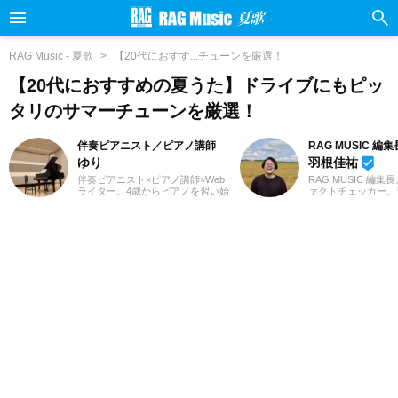
RAG Music - 夏歌
【20代におすす...チューンを厳選！
【20代におすすめの夏うた】ドライブにもピッ
タリのサマーチューンを厳選！
伴奏ピアニスト／ピアノ講師
RAG MUSIC 編集
ゆり
羽根佳祐
beenhere
伴奏ピアニスト×ピアノ講師×Web
RAG MUSIC 編集
ライター。4歳からピアノを習い始
ァクトチェッカー。
め、ピアノ教室の先生に憧れて音
での勤務や婚礼音響
楽の道を志す。高校・大学と音楽
2016年からRAG M
の専門課程に進み、器楽や歌の伴
一員に。小学校では
奏のおもしろさに目覚める。現
中学校では吹奏楽で
在、ピアノを教える傍ら、地元愛
ト、高校以降はバン
知を中心にフルート・声楽・合唱
と、さまざまな楽器
等の伴奏者として活動している。
楽曲紹介記事をはじ
レッスンを通して生徒たちから流
楽フェスの紹介記事
行の曲を教わることも多く、邦
ートなど、自身の音
楽・洋楽・CM曲など、ジャンルを
までの業務で培った
問わずなんでもピアノで弾いてみ
日々記事を制作して
るのが趣味。2021年より、Webラ
は国内外のロックは
イターとしての活動もスタート。
近ではJ-POPも広
音楽をはじめさまざまなジャンル
います。
の執筆にあたっている。