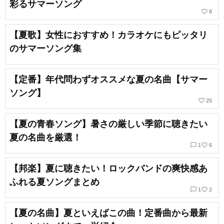
彩るサマーソング
favorite_border
8
【夏歌】女性におすすめ！カラオケにもピッタリ
のサマーソング集
【定番】年代問わずオススメな夏の名曲【サマー
ソング】
favorite_border
25
【夏の青春ソング】暑さの厳しい季節に聴きたい
夏の名曲を厳選！
chat_bubble_outline
favorite_border
1
6
【邦楽】夏に聴きたい！ロックバンドの爽快感あ
ふれる夏ソングまとめ
chat_bubble_outline
favorite_border
1
2
【夏の名曲】夏といえばこの曲！定番曲から最新