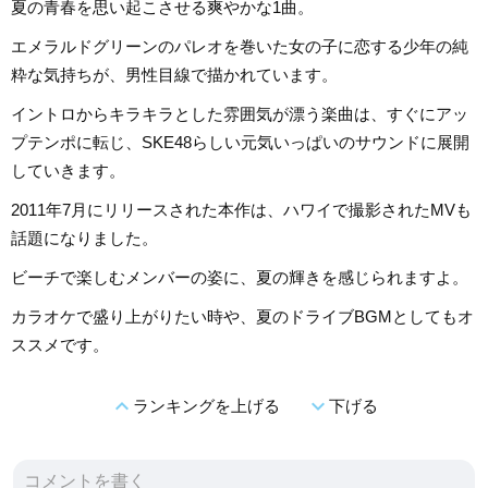
夏の青春を思い起こさせる爽やかな1曲。
エメラルドグリーンのパレオを巻いた女の子に恋する少年の純
粋な気持ちが、男性目線で描かれています。
イントロからキラキラとした雰囲気が漂う楽曲は、すぐにアッ
プテンポに転じ、SKE48らしい元気いっぱいのサウンドに展開
していきます。
2011年7月にリリースされた本作は、ハワイで撮影されたMVも
話題になりました。
ビーチで楽しむメンバーの姿に、夏の輝きを感じられますよ。
カラオケで盛り上がりたい時や、夏のドライブBGMとしてもオ
ススメです。
expand_less
expand_more
ランキングを上げる
下げる