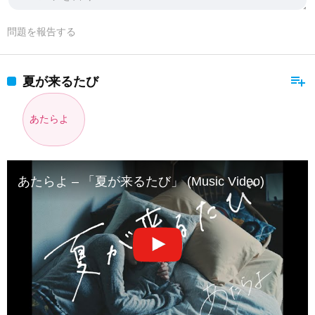
問題を報告する
playlist_add
夏が来るたび
あたらよ
あたらよ – 「夏が来るたび」 (Music Video)