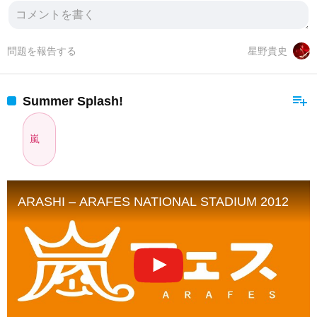
問題を報告する
星野貴史
playlist_add
Summer Splash!
嵐
ARASHI – ARAFES NATIONAL STADIUM 2012