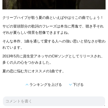
クリープハイプが歌う夏の曲といえばやはりこの曲でしょう！
サビの冒頭部分の歌詞のフレーズは本当に秀逸で、聴き手それ
ぞれが夏らしい情景を想像できますよね。
そんな本作、1曲を通して愛する人への強い思いと切なさが歌わ
れています。
2013年5月に資生堂アネッサのCMソングとしてリリースされ、
多くの人の心をつかみました。
夏の恋に悩む方にオススメの1曲です。
expand_less
expand_more
ランキングを上げる
下げる