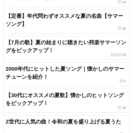
favorite_border
14
【定番】年代問わずオススメな夏の名曲【サマー
ソング】
favorite_border
25
【7月の歌】夏の始まりに聴きたい邦楽サマーソン
グをピックアップ！
chat_bubble_outline
favorite_border
1
13
2000年代にヒットした夏ソング｜懐かしのサマー
チューンを紹介！
favorite_border
7
【30代にオススメの夏歌】懐かしのヒットソング
をピックアップ！
favorite_border
10
Z世代に人気の曲！令和の夏を盛り上げる夏うた