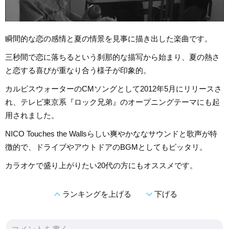
瞬間的な恋の感情と夏の情景を見事に描き出した楽曲です。
三秒間で恋に落ちるという刹那的な描写から始まり、夏の熱さ
と恋する喜びが重なり合う様子が印象的。
カルピスウォーターのCMソングとして2012年5月にリリースさ
れ、テレビ東京系『ロック兄弟』のオープニングテーマにも起
用されました。
NICO Touches the Wallsらしい爽やかななサウンドと歌声が特
徴的で、ドライブやアウトドアのBGMとしてもピッタリ。
カラオケで盛り上がりたい20代の方にもオススメです。
expand_less
expand_more
ランキングを上げる
下げる