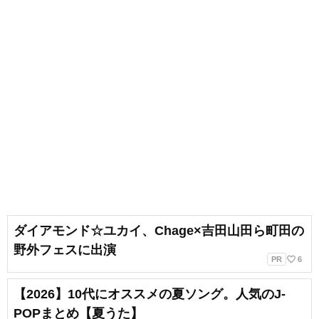
ダイアモンド☆ユカイ、Chage×吉田山田ら町田の
野外フェスに出演
favorite_border
PR
6
【2026】10代にオススメの夏ソング。人気のJ-
POPまとめ【夏うた】