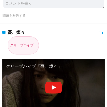
問題を報告する
playlist_add
憂、燦々
クリープハイプ
クリープハイプ「憂、燦々」