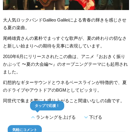
大人気ロックバンドGalileo Galileiによる青春の輝きを感じさせ
る夏の楽曲。
尾崎雄貴さんの素朴でまっすぐな歌声が、夏の終わりの切なさ
と新しい始まりへの期待を見事に表現しています。
2010年6月にリリースされたこの曲は、アニメ『おおきく振り
かぶって 〜夏の大会編〜』のオープニングテーマにも起用され
ました。
幻想的なギターサウンドとウネるベースラインが特徴的で、夏
のドライブやアウトドアのBGMとしてピッタリ。
同世代で集まる際にも盛り上がること間違いなしの1曲です。
タップで応援！
expand_less
expand_more
ランキングを上げる
下げる
気軽にコメント