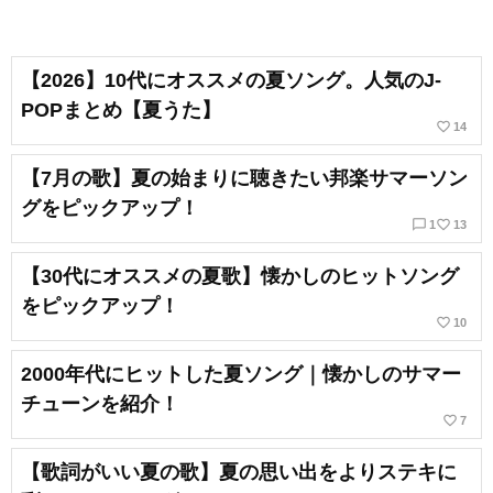
【2026】10代にオススメの夏ソング。人気のJ-
POPまとめ【夏うた】
favorite_border
14
【7月の歌】夏の始まりに聴きたい邦楽サマーソン
グをピックアップ！
chat_bubble_outline
favorite_border
1
13
【30代にオススメの夏歌】懐かしのヒットソング
をピックアップ！
favorite_border
10
2000年代にヒットした夏ソング｜懐かしのサマー
チューンを紹介！
favorite_border
7
【歌詞がいい夏の歌】夏の思い出をよりステキに