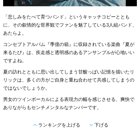
「悲しみをたべて育つバンド」というキャッチコピーととも
に、その叙情的な世界観でファンを魅了している3人組バンド、
あたらよ。
コンセプトアルバム『季億の箱』に収録されている楽曲『夏が
来るたび』は、疾走感と透明感のあるアンサンブルが心地いい
ですよね。
夏の訪れとともに思い出してしまう甘酸っぱい記憶を描いたリ
リックは、多くの方がご自身と重ね合わせて共感してしまうの
ではないでしょうか。
男女のツインボーカルによる表現力の幅を感じさせる、爽快で
ありながらもセンチメンタルなナンバーです。
expand_less
expand_more
ランキングを上げる
下げる