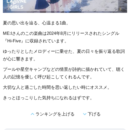
夏の思い出を辿る、心温まる1曲。
ME:Iさんのこの楽曲は2024年8月にリリースされたシングル
『Hi-Five』に収録されています。
ゆったりとしたメロディーに乗せた、夏の日々を振り返る歌詞
が心に響きます。
プールや星空キャンプなどの情景が詩的に描かれていて、聴く
人の記憶を優しく呼び起こしてくれるんです。
大切な人と過ごした時間を思い返したい時にオススメ。
きっとほっこりした気持ちになれるはずです。
expand_less
expand_more
ランキングを上げる
下げる