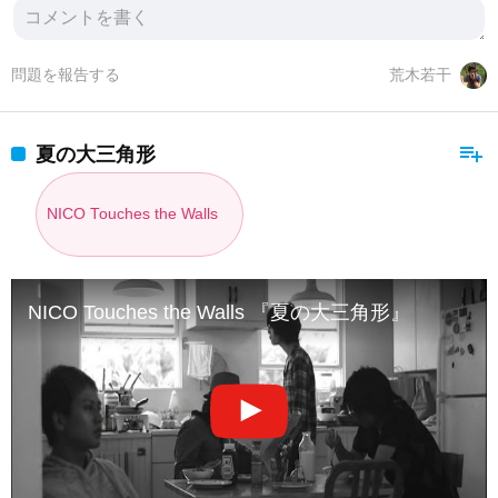
問題を報告する
荒木若干
playlist_add
夏の大三角形
NICO Touches the Walls
NICO Touches the Walls 『夏の大三角形』