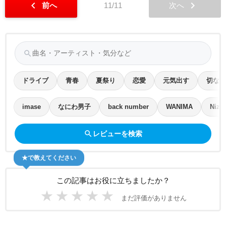
chevron_left
chevron_right
前へ
11/11
次へ
search
ドライブ
青春
夏祭り
恋愛
元気出す
切ない
imase
なにわ男子
back number
WANIMA
Nizi
search
レビューを検索
★で教えてください
この記事はお役に立ちましたか？
★
★
★
★
★
まだ評価がありません