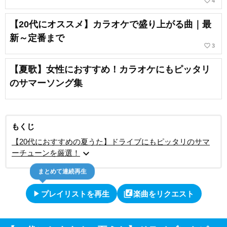
favorite_border
4
【20代にオススメ】カラオケで盛り上がる曲｜最
新～定番まで
favorite_border
3
【夏歌】女性におすすめ！カラオケにもピッタリ
のサマーソング集
もくじ
【20代におすすめの夏うた】ドライブにもピッタリのサマ
expand_more
ーチューンを厳選！
まとめて連続再生
play_arrow
library_music
プレイリストを再生
楽曲をリクエスト