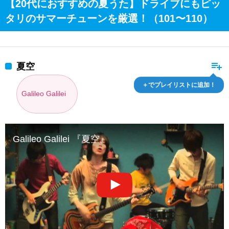
【20代におすすめの夏うた】ドライブにもピッ
タリのサマーチューンを厳選！（101〜110）
playlist_add
夏空
＋でプレイリストに追加！
Galileo Galilei
Galileo Galilei 『夏空』