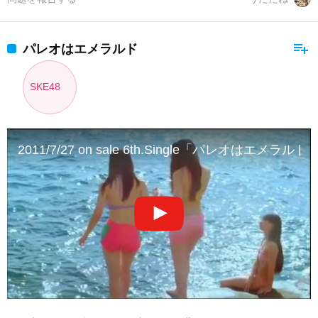
playlist_add
パレオはエメラルド
SKE48
2011/7/27 on sale 6th.Single「パレオはエメラルド」MV