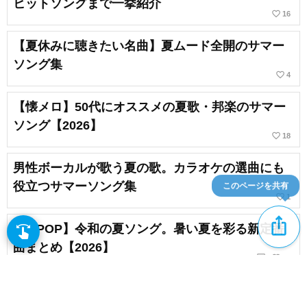
ヒットソングまで一挙紹介
favorite_border
16
【夏休みに聴きたい名曲】夏ムード全開のサマー
ソング集
favorite_border
4
【懐メロ】50代にオススメの夏歌・邦楽のサマー
ソング【2026】
favorite_border
18
男性ボーカルが歌う夏の歌。カラオケの選曲にも
役立つサマーソング集
このページを共有
favorite_border
1
ios_share
【J-POP】令和の夏ソング。暑い夏を彩る新定番
swipe
指先で音楽をブラウズ
曲まとめ【2026】
chat_bubble_outline
favorite_border
1
24
夏に聴きたいバラード｜切なさに寄り添う珠玉の