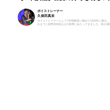
ボイストレーナー
久保田真未
ボイストレーナーとして7年間教室に務めて2025年に独立。
れまでに総勢300名以上の指導にあたってきました。私が講
を始めたキッカケは興味本位でした(笑)。仕事を探していた
に「ボーカルのインストラクター」という求人を発見し、
んだこれは！」と思って勢いで応募したんです。こうして
知識0の状態で講師になったので、誰よりも研修を受け、自
でもたくさん勉強しました。自分が学んだことを実際に生
んに教えていくと生徒さんの反応がかなり良く、その時に
がいを感じます！私は講師として指導する中で、生徒さん
緒に成長できている瞬間がたまらなく好きです。音楽活動
ては、高校から今でも吹奏楽でベースを弾いています。ベ
ボーカルでバンドをしていたり、ボーカルのみで声をかけ
ただいたりと、ライブ活動もしています！ボイトレをして
上で、声を出していつまでも健康で美しくありたいです！