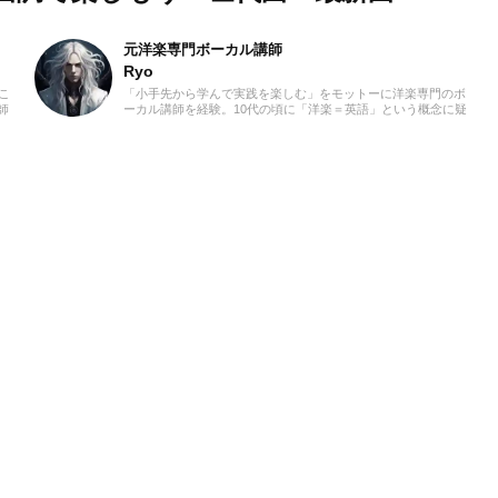
元洋楽専門ボーカル講師
Ryo
こ
「小手先から学んで実践を楽しむ」をモットーに洋楽専門のボ
師
ーカル講師を経験。10代の頃に「洋楽＝英語」という概念に疑
時
問を感じ、世界中の楽曲を聴き始めました。現在では80ヵ国以
「な
上の音楽を聴き漁り、個人で楽曲紹介のブログを運営。普段は
私は
ヌエボフラメンコ、ボレロ、カンツォーネ、R&Bなどのジャン
分
ルをよく聴きます。あなたが求める1曲を探して、日々記事を
徒さ
更新してまいります！
やり
と一
とし
ース
てい
いく