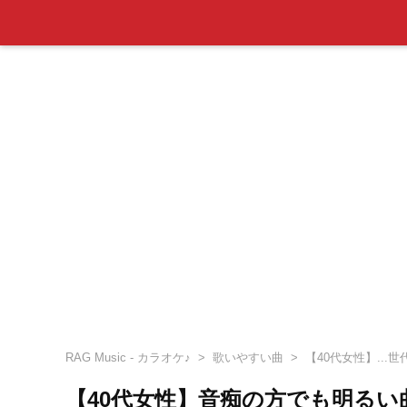
RAG Music - カラオケ♪
歌いやすい曲
【40代女性】...
【40代女性】音痴の方でも明る