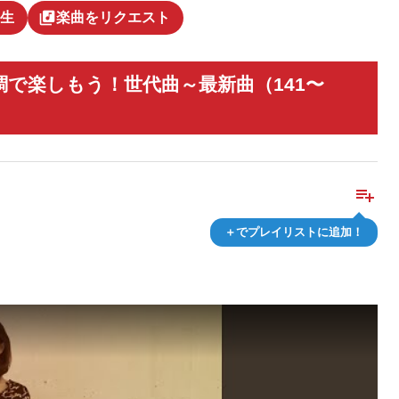
library_music
生
楽曲をリクエスト
調で楽しもう！世代曲～最新曲（141〜
playlist_add
＋でプレイリストに追加！