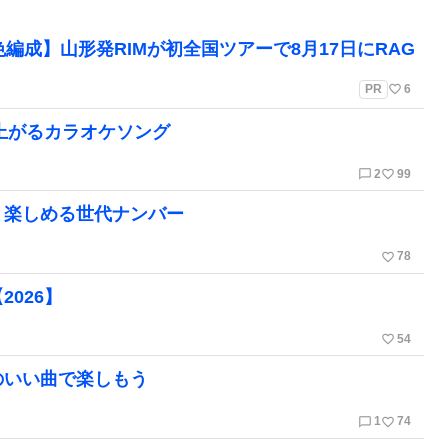
編成】山形発RIMが初全国ツアーで8月17日にRAG
favorite_border
PR
6
り上がるカラオケソング
chat_bubble_outline
favorite_border
2
99
く楽しめる世代ナンバー
favorite_border
78
026】
favorite_border
54
のいい曲で楽しもう
chat_bubble_outline
favorite_border
1
74