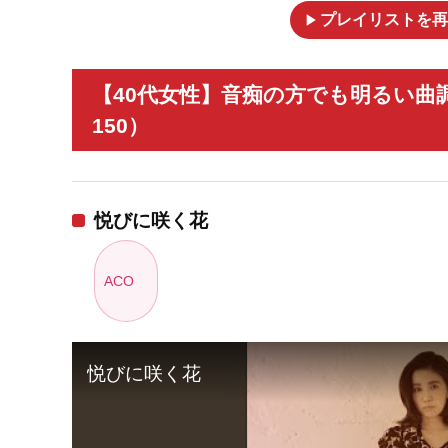
play_arrow
プレイリストを再
【40代女性】音痴の方でも明るい曲
150）
悦びに咲く花
ACO
悦びに咲く花