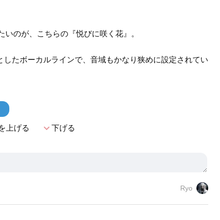
したいのが、こちらの『悦びに咲く花』。
としたボーカルラインで、音域もかなり狭めに設定されてい
。
！
expand_more
を上げる
下げる
Ryo