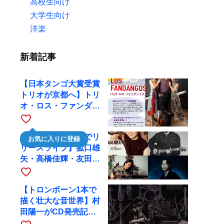
高校生向け
大学生向け
洋楽
新着記事
【日本タンゴ大賞受賞
トリオが京都へ】トリ
オ・ロス・ファンダン
ゴスが10月9日にRAG
favorite_border
で公演
【川口千里、京都でリ
お気に入りに登録
リースライブ】菰口雄
矢・高橋佳輝・友田ジ
ュンと9月28日にRAG
favorite_border
へ
【トロンボーン1本で
描く壮大な音世界】村
田陽一がCD発売記念
ツアーで9月4日に京