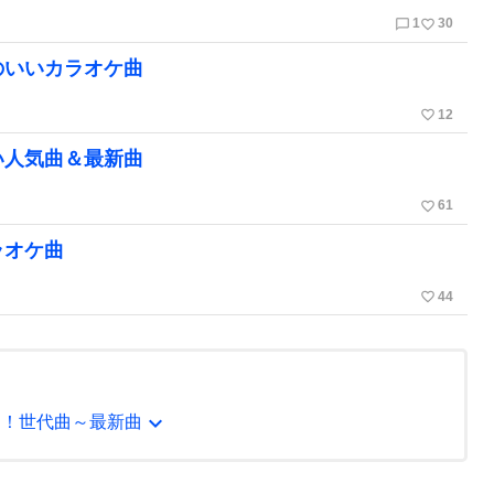
chat_bubble_outline
favorite_border
1
30
のいいカラオケ曲
favorite_border
12
い人気曲＆最新曲
favorite_border
61
ラオケ曲
favorite_border
44
expand_more
う！世代曲～最新曲