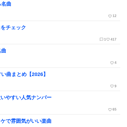
る名曲
favorite_border
12
曲をチェック
chat_bubble_outline
favorite_border
1
417
名曲
favorite_border
4
い曲まとめ【2026】
favorite_border
9
歌いやすい人気ナンバー
favorite_border
65
オケで雰囲気がいい楽曲