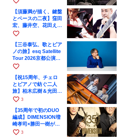
favorite_border
都へ
【須藤満が描く、鍵盤
とベースの二夜】窪田
宏、藤井空、花田えみ
と京都RAGで共演
favorite_border
【三谷泰弘、歌とピア
ノの旅】esq Satellite
Tour 2026京都公演を
10月に開催
favorite_border
【祝15周年、チェロ
とピアノで紡ぐ二人
旅】柏木広樹＆光田健
一が11月12日に京都
favorite_border
3
RAGへ
【35周年で初のDUO
編成】DIMENSION増
崎孝司×勝田一樹が10
月11日に京都RAGへ
favorite_border
3