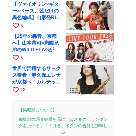
【ヴァイオリン×ギタ
ー×ベース、弦だけの
異色編成】山形発RIM
が初全国ツアーで8月
favorite_border
6
17日にRAGへ
【35年の轟音、京都
へ】山本恭司×満園兄
弟のWILD FLAGが8
月6日にRAGでライブ
favorite_border
8
世界で活躍するサック
ス奏者・寺久保エレナ
が京都へ！カルテッ
ト・ツアー京都公演を
favorite_border
12
10月28日に開催
【掲載順について】
編集部の調査結果を元に、皆さまの「ランキン
グを上げる」「下げる」ボタンの合計も加味し
て決まります。
keyboard_arrow_down