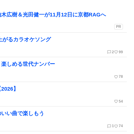
木広樹＆光田健一が11月12日に京都RAGへ
PR
り上がるカラオケソング
chat_bubble_outline
favorite_border
2
99
く楽しめる世代ナンバー
favorite_border
78
026】
favorite_border
54
のいい曲で楽しもう
chat_bubble_outline
favorite_border
1
74