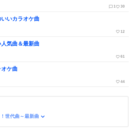
chat_bubble_outline
favorite_border
1
30
のいいカラオケ曲
favorite_border
12
い人気曲＆最新曲
favorite_border
61
ラオケ曲
favorite_border
44
expand_more
う！世代曲～最新曲