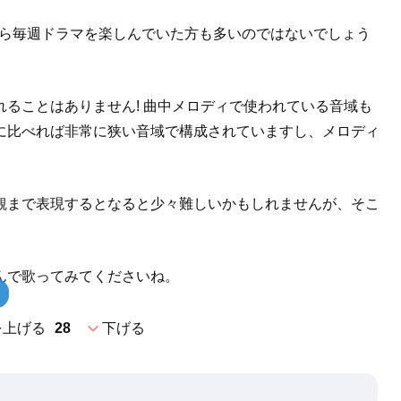
ながら毎週ドラマを楽しんでいた方も多いのではないでしょう
ることはありません! 曲中メロディで使われている音域も
に比べれば非常に狭い音域で構成されていますし、メロディ
観まで表現するとなると少々難しいかもしれませんが、そこ
んで歌ってみてくださいね。
expand_more
を上げる
28
下げる