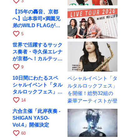
favorite_border
3
17日にRAGへ
【35年の轟音、京都
へ】山本恭司×満園兄
弟のWILD FLAGが8
月6日にRAGでライブ
favorite_border
5
世界で活躍するサック
ス奏者・寺久保エレナ
が京都へ！カルテッ
ト・ツアー京都公演を
favorite_border
9
10月28日に開催
10日間にわたるスペ
シャルイベント「タル
タルロックフェス」を
開催！総勢32組の豪
favorite_border
14
華アーティストが登場
六合主催「此岸夜奏 -
SHIGAN YASO-
Vol.4」開催決定
favorite_border
60