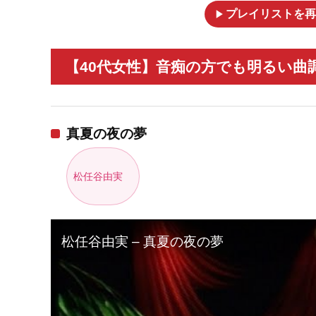
play_arrow
プレイリストを再
【40代女性】音痴の方でも明るい曲
真夏の夜の夢
松任谷由実
松任谷由実 – 真夏の夜の夢