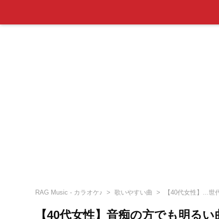
RAG Music - カラオケ♪
歌いやすい曲
【40代女性】...
【40代女性】音痴の方でも明る