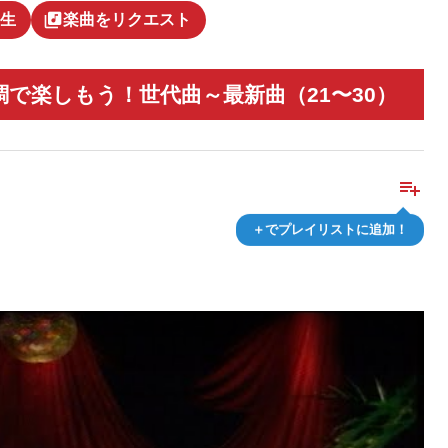
library_music
生
楽曲をリクエスト
調で楽しもう！世代曲～最新曲（21〜30）
playlist_add
＋でプレイリストに追加！