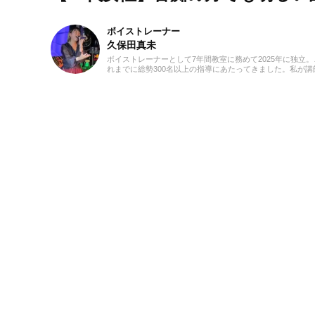
ボイストレーナー
久保田真未
ボイストレーナーとして7年間教室に務めて2025年に独立。
れまでに総勢300名以上の指導にあたってきました。私が講
を始めたキッカケは興味本位でした(笑)。仕事を探していた
に「ボーカルのインストラクター」という求人を発見し、
んだこれは！」と思って勢いで応募したんです。こうして
知識0の状態で講師になったので、誰よりも研修を受け、自
でもたくさん勉強しました。自分が学んだことを実際に生
んに教えていくと生徒さんの反応がかなり良く、その時に
がいを感じます！私は講師として指導する中で、生徒さん
緒に成長できている瞬間がたまらなく好きです。音楽活動
ては、高校から今でも吹奏楽でベースを弾いています。ベ
ボーカルでバンドをしていたり、ボーカルのみで声をかけ
ただいたりと、ライブ活動もしています！ボイトレをして
上で、声を出していつまでも健康で美しくありたいです！