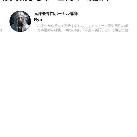
元洋楽専門ボーカル講師
Ryo
こ
「小手先から学んで実践を楽しむ」をモットーに洋楽専門のボ
師
ーカル講師を経験。10代の頃に「洋楽＝英語」という概念に疑
時
問を感じ、世界中の楽曲を聴き始めました。現在では80ヵ国以
「な
上の音楽を聴き漁り、個人で楽曲紹介のブログを運営。普段は
私は
ヌエボフラメンコ、ボレロ、カンツォーネ、R&Bなどのジャン
分
ルをよく聴きます。あなたが求める1曲を探して、日々記事を
徒さ
更新してまいります！
やり
と一
とし
ース
てい
いく