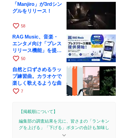
「Manjiro」が3rdシン
グルをリリース！
favorite_border
58
RAG Music、音楽・
エンタメ向け「プレス
リリース機能」を提供
開始
favorite_border
50
自然と口ずさめるラッ
プ練習曲。カラオケで
楽しく歌えるような曲
favorite_border
7
【掲載順について】
編集部の調査結果を元に、皆さまの「ランキン
グを上げる」「下げる」ボタンの合計も加味し
て決まります。
keyboard_arrow_down