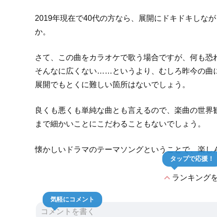
2019年現在で40代の方なら、展開にドキドキし
か。
さて、この曲をカラオケで歌う場合ですが、何も恐れ
そんなに広くない……というより、むしろ昨今の曲
展開でもとくに難しい箇所はないでしょう。
良くも悪くも単純な曲とも言えるので、楽曲の世界
まで細かいことにこだわることもないでしょう。
懐かしいドラマのテーマソングということで、楽し
タップで応援！
expand_less
ランキング
気軽にコメント