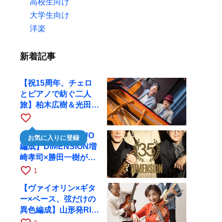
高校生向け
大学生向け
洋楽
新着記事
【祝15周年、チェロ
とピアノで紡ぐ二人
旅】柏木広樹＆光田健
一が11月12日に京都
favorite_border
RAGへ
【35周年で初のDUO
お気に入りに登録
編成】DIMENSION増
崎孝司×勝田一樹が10
月11日に京都RAGへ
favorite_border
1
【ヴァイオリン×ギタ
ー×ベース、弦だけの
異色編成】山形発RIM
が初全国ツアーで8月