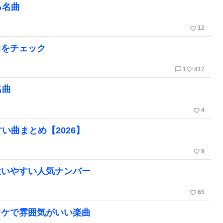
る名曲
favorite_border
12
曲をチェック
chat_bubble_outline
favorite_border
1
417
名曲
favorite_border
4
い曲まとめ【2026】
favorite_border
9
歌いやすい人気ナンバー
favorite_border
65
オケで雰囲気がいい楽曲