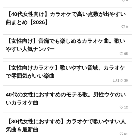
favorite_border
4
【40代女性向け】カラオケで高い点数が出やすい
曲まとめ【2026】
favorite_border
9
【女性向け】音痴でも楽しめるカラオケ曲。歌い
やすい人気ナンバー
favorite_border
65
【女性向けカラオケ】歌いやすい音域、カラオケ
で雰囲気がいい楽曲
chat_bubble_outline
favorite_border
1
30
40代の女性におすすめのモテる歌。男性ウケのい
いカラオケ曲
favorite_border
12
【30代女性におすすめ】カラオケで歌いやすい人
気曲＆最新曲
favorite_border
61