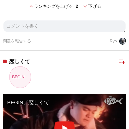
expand_less
expand_more
ランキングを上げる
2
下げる
問題を報告する
Ryo
playlist_add
恋しくて
BEGIN
BEGIN／恋しくて