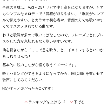
全体の音域は、A#3～D5とサビで少し高音になりますが、とて
もシンプルなメロディで「音程が取りやすい」「歌詞がシンプ
ルで伝えやすい」とカラオケ初心者や、音痴の方でも歌いやす
くてオススメされている曲です。
わりと歌詞が多めで歌いっぱなしなので、フレーズごとにブレ
スをした方が息切れもなく歌いやすいです。
曲を聴きながら「ここで息を吸う」と、イメトレするといいか
もしれませんね！
基本的に脱力しながら軽く歌うイメージです。
軽くハミングができるようになってから、同じ場所を響かせて
歌声にしてみてください。
喉がずっと楽だったらOKです！
expand_less
expand_more
ランキングを上げる
2
下げる