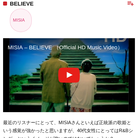
playlist_add
BELIEVE
MISIA
MISIA – BELIEVE （Official HD Music Video）
最近のリスナーにとって、MISIAさんといえば正統派の歌姫と
いう感覚が強かったと思いますが、40代女性にとってはR&Bシ