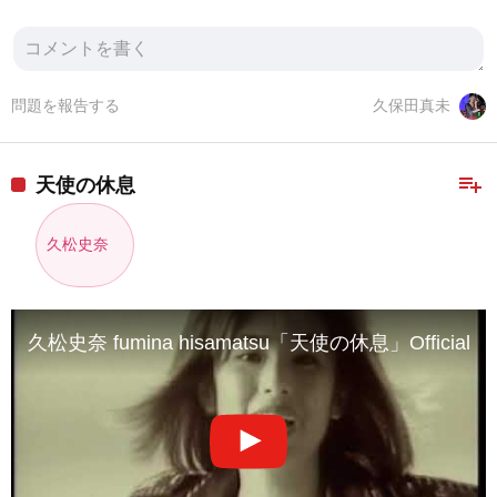
問題を報告する
久保田真未
playlist_add
天使の休息
久松史奈
久松史奈 fumina hisamatsu「天使の休息」Official M