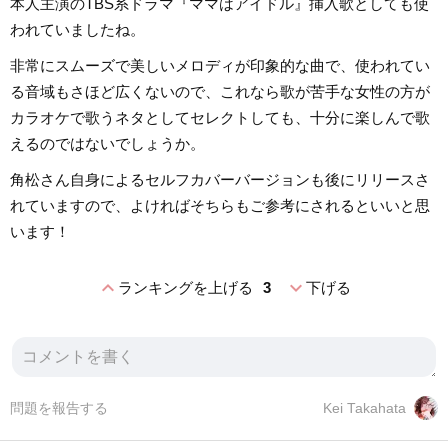
本人主演のTBS系ドラマ『ママはアイドル』挿入歌としても使
われていましたね。
非常にスムーズで美しいメロディが印象的な曲で、使われてい
る音域もさほど広くないので、これなら歌が苦手な女性の方が
カラオケで歌うネタとしてセレクトしても、十分に楽しんで歌
えるのではないでしょうか。
角松さん自身によるセルフカバーバージョンも後にリリースさ
れていますので、よければそちらもご参考にされるといいと思
います！
expand_less
expand_more
ランキングを上げる
3
下げる
問題を報告する
Kei Takahata