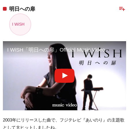
playlist_add
明日への扉
I WiSH
I WiSH「明日への扉」Official Music Video
2003年にリリースした曲で、フジテレビ『あいのり』の主題歌
として大ヒットしましたね。