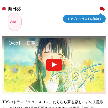
playlist_add
向日葵
＋でプレイリストに追加！
Ado
【Ado】向日葵
TBSのドラマ『１８／４０～ふたりなら夢も恋も～』の主題歌