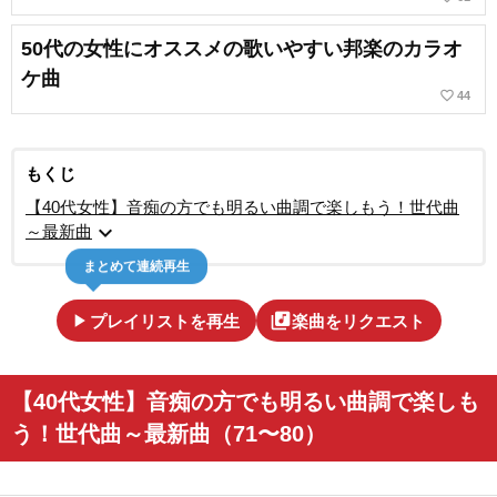
50代の女性にオススメの歌いやすい邦楽のカラオ
ケ曲
favorite_border
44
もくじ
【40代女性】音痴の方でも明るい曲調で楽しもう！世代曲
expand_more
～最新曲
まとめて連続再生
play_arrow
library_music
プレイリストを再生
楽曲をリクエスト
【40代女性】音痴の方でも明るい曲調で楽しも
う！世代曲～最新曲（71〜80）