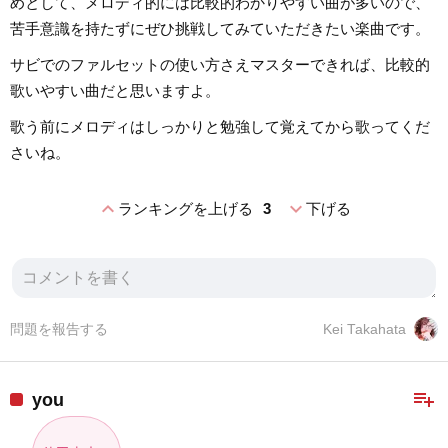
めとして、メロディ的には比較的わかりやすい曲が多いので、
苦手意識を持たずにぜひ挑戦してみていただきたい楽曲です。
サビでのファルセットの使い方さえマスターできれば、比較的
歌いやすい曲だと思いますよ。
歌う前にメロディはしっかりと勉強して覚えてから歌ってくだ
さいね。
expand_less
expand_more
ランキングを上げる
3
下げる
問題を報告する
Kei Takahata
playlist_add
you