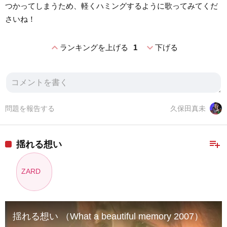
つかってしまうため、軽くハミングするように歌ってみてくだ
さいね！
expand_less
expand_more
ランキングを上げる
1
下げる
問題を報告する
久保田真未
playlist_add
揺れる想い
ZARD
揺れる想い （What a beautiful memory 2007）