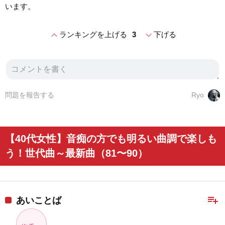
います。
expand_less
expand_more
ランキングを上げる
3
下げる
問題を報告する
Ryo
【40代女性】音痴の方でも明るい曲調で楽しも
う！世代曲～最新曲（81〜90）
playlist_add
あいことば