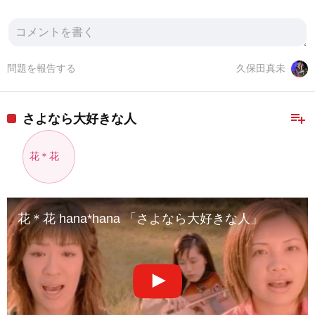
問題を報告する
久保田真未
playlist_add
さよなら大好きな人
花＊花
花＊花 hana*hana 「さよなら大好きな人」