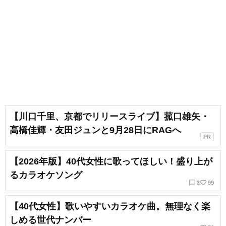
も吹奏楽でベースを弾いていま
す。ベースボーカルでバンドをし
ていたり、ボーカルのみで声をか
けていただいたりと、ライブ活動
もしています！ボイトレをしてい
く上で、声を出していつまでも健
康で美しくありたいです！
【川口千里、京都でリリースライブ】菰口雄矢・
高橋佳輝・友田ジュンと9月28日にRAGへ
PR
【2026年版】40代女性に歌ってほしい！盛り上が
るカラオケソング
chat_bubble_outline
favorite_border
2
99
【40代女性】歌いやすいカラオケ曲。無理なく楽
しめる世代ナンバー