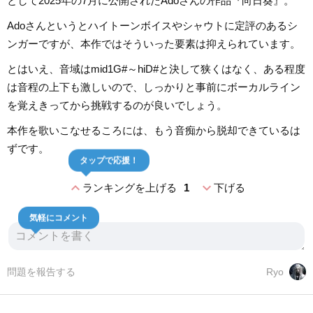
として2025年の7月に公開されたAdoさんの作品『向日葵』。
Adoさんというとハイトーンボイスやシャウトに定評のあるシ
ンガーですが、本作ではそういった要素は抑えられています。
とはいえ、音域はmid1G#～hiD#と決して狭くはなく、ある程度
は音程の上下も激しいので、しっかりと事前にボーカルライン
を覚えきってから挑戦するのが良いでしょう。
本作を歌いこなせるころには、もう音痴から脱却できているは
ずです。
タップで応援！
expand_less
expand_more
ランキングを上げる
1
下げる
気軽にコメント
問題を報告する
Ryo