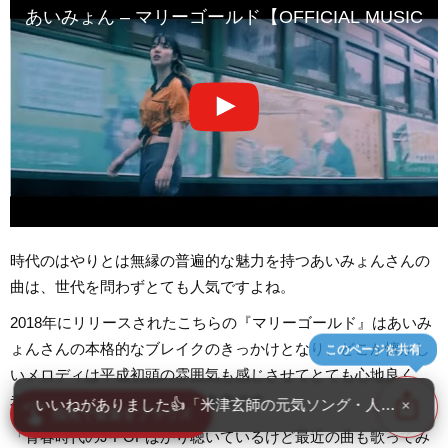
あいみょん – マリーゴールド【OFFICIAL MUSIC V
時代のはやりとは無縁の普遍的な魅力を持つあいみょんさんの
曲は、世代を問わずとても人気ですよね。
2018年にリリースされたこちらの『マリーゴールド』はあいみ
ょんさんの本格的なブレイクのきっかけとなり、どこか懐かし
このページを共有
いメロディは平成初頭の雰囲気も感じさせてとても心地良く、
ios_share
老若男女と聴く人を選ばない名曲です。
いいねがありました👍「米津玄師の元気ソング・人気曲ランキ
×
swipe
指先で音楽をブラウズ
「青春時代のJ-POPばかり聴いているけど最近の曲も歌ってみ