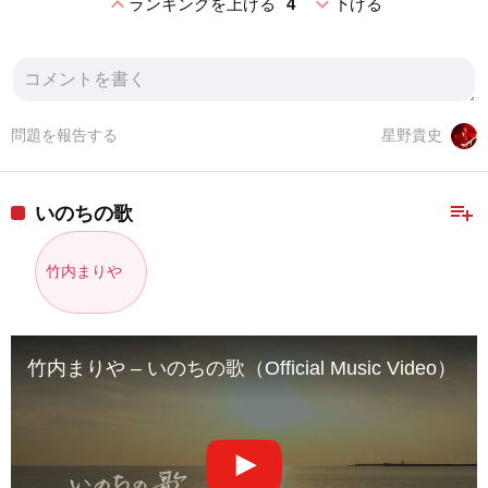
expand_less
expand_more
ランキングを上げる
4
下げる
問題を報告する
星野貴史
playlist_add
いのちの歌
竹内まりや
竹内まりや – いのちの歌（Official Music Video）