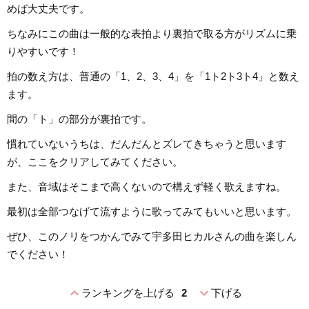
めば大丈夫です。
ちなみにこの曲は一般的な表拍より裏拍で取る方がリズムに乗
りやすいです！
拍の数え方は、普通の「1、2、3、4」を「1ト2ト3ト4」と数え
ます。
間の「ト」の部分が裏拍です。
慣れていないうちは、だんだんとズレてきちゃうと思います
が、ここをクリアしてみてください。
また、音域はそこまで高くないので構えず軽く歌えますね。
最初は全部つなげて流すように歌ってみてもいいと思います。
ぜひ、このノリをつかんでみて宇多田ヒカルさんの曲を楽しん
でください！
expand_less
expand_more
ランキングを上げる
2
下げる