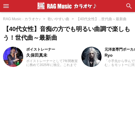
RAG Music - カラオケ♪
歌いやすい曲
【40代女性】...世代曲～最新曲
【40代女性】音痴の方でも明るい曲調で楽しも
う！世代曲～最新曲
ボイストレーナー
元洋楽専門ボーカ
久保田真未
Ryo
ボイストレーナーとして7年間教室
「小手先から学んで
に務めて2025年に独立。これまで
む」をモットーに洋
に総勢300名以上の指導にあたって
カル講師を経験。1
きました。私が講師を始めたキッ
楽＝英語」という概
カケは興味本位でした(笑)。仕事を
じ、世界中の楽曲を
探していた時に「ボーカルのイン
た。現在では80ヵ
ストラクター」という求人を発見
聴き漁り、個人で楽
し、「なんだこれは！」と思って
グを運営。普段はヌ
勢いで応募したんです。こうして
コ、ボレロ、カンツ
私は知識0の状態で講師になったの
などのジャンルをよ
で、誰よりも研修を受け、自分で
あなたが求める1曲
もたくさん勉強しました。自分が
記事を更新してまい
学んだことを実際に生徒さんに教
えていくと生徒さんの反応がかな
り良く、その時にやりがいを感じ
ます！私は講師として指導する中
で、生徒さんと一緒に成長できて
いる瞬間がたまらなく好きです。
音楽活動としては、高校から今で