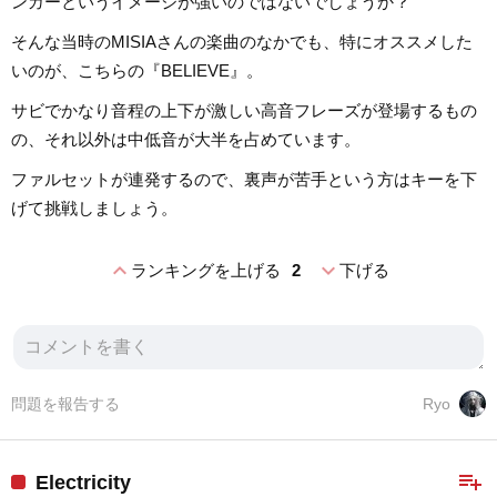
ンガーというイメージが強いのではないでしょうか？
そんな当時のMISIAさんの楽曲のなかでも、特にオススメした
いのが、こちらの『BELIEVE』。
サビでかなり音程の上下が激しい高音フレーズが登場するもの
の、それ以外は中低音が大半を占めています。
ファルセットが連発するので、裏声が苦手という方はキーを下
げて挑戦しましょう。
expand_less
expand_more
ランキングを上げる
2
下げる
問題を報告する
Ryo
playlist_add
Electricity