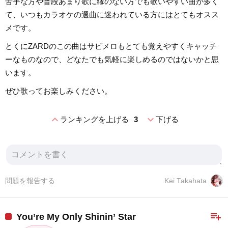
苦手な方や普段あまり歌に縁のない方でも歌いやすい曲が多く
て、いつもカラオケの選曲に迷われている方にはとてもオスス
メです。
とくにZARDのこの曲はサビメロもとても覚えやすくキャッチ
ーなものなので、どなたでも気軽に楽しめるのではないかと思
います。
ぜひ歌ってお楽しみください。
expand_less
expand_more
ランキングを上げる
3
下げる
問題を報告する
Kei Takahata
playlist_add
You’re My Only Shinin’ Star