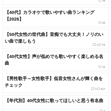
favorite_border
78
【40代】カラオケで歌いやすい曲ランキング
【2026】
favorite_border
54
【50代女性の世代曲】音痴でも大丈夫！ノリのい
い曲で楽しもう
chat_bubble_outline
favorite_border
1
74
【40代女性】声が低めでも歌いやすく楽しめる名
曲
favorite_border
12
【男性歌手～女性歌手】低音女性さんが輝く曲を
チェック
chat_bubble_outline
favorite_border
1
417
【年代別】40代女性に歌ってほしいと思う有名曲