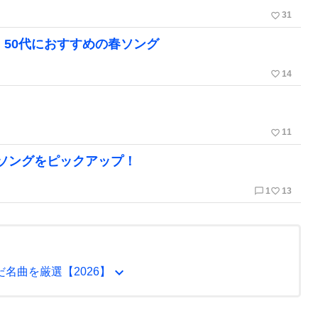
favorite_border
31
！50代におすすめの春ソング
favorite_border
14
favorite_border
11
ソングをピックアップ！
chat_bubble_outline
favorite_border
1
13
expand_more
名曲を厳選【2026】