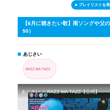
play_arrow
プレイリストを再
【6月に聴きたい歌】雨ソングや父の日
50）
あじさい
RAZZ MA TAZZ
あじさい ／ RAZZ MA TAZZ【公式】