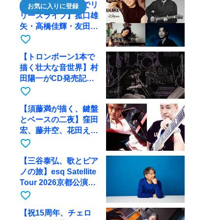
【川口千里、京都でリ
お気に入りに登録
リースライブ】菰口雄
矢・高橋佳輝・友田ジ
ュンと9月28日にRAG
favorite_border
へ
【トロンボーン1本で
描く壮大な音世界】村
田陽一がCD発売記念
ツアーで9月4日に京
favorite_border
都へ
【須藤満が描く、鍵盤
とベースの二夜】窪田
宏、藤井空、花田えみ
と京都RAGで共演
favorite_border
【三谷泰弘、歌とピア
ノの旅】esq Satellite
Tour 2026京都公演を
10月に開催
favorite_border
【祝15周年、チェロ