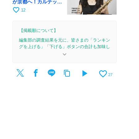
が京都へ！カルテッ
ト・ツアー京都公演を
favorite_border
12
10月28日に開催
【掲載順について】
編集部の調査結果を元に、皆さまの「ランキン
グを上げる」「下げる」ボタンの合計も加味し
て決まります。
keyboard_arrow_down
【更新履歴】
play_arrow
favorite_border
content_copy
2026/6/8：1本のレビューを追加・更新。
27
2026/5/8：15本のレビューを追加・更新して、記
事全体をアップデートしました。
2026/4/20：1本のレビューを追加・更新。
2026/4/18：3本のレビューを追加・更新。
2026/4/7：16本のレビューを追加・更新して、記
事全体をアップデートしました。
2025/5/8：22本のレビューを追加・更新して、記
事全体をアップデートしました。
2025/3/7：1本のレビューを追加・更新。
2025/3/6：1本のレビューを追加・更新。