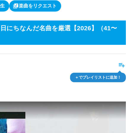
library_music
生
楽曲をリクエスト
にちなんだ名曲を厳選【2026】（41〜
playlist_add
＋でプレイリストに追加！