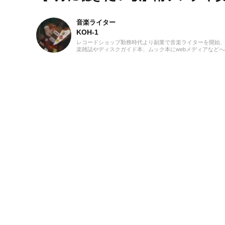
音楽ライター
KOH-1
レコードショップ勤務時代より副業で音楽ライターを開始
楽雑誌やディスクガイド本、ムック本にwebメディアなどへ
寄稿を18年以上担当。ライターとしては洋楽が主戦場です
音楽リスナーとしては35年以上「好きなものが好き」をモ
ーに好奇心を忘れないことを常に心がけています。バンド
歴あり、作詞作曲を担当するベーシストという立ち位置で
た。演奏経験のある楽器はベース、ギター、ピアノ。40代
から英語の勉強を開始、現在も継続中です。