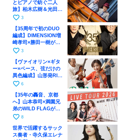
とピアノで紡ぐ二人
旅】柏木広樹＆光田健
一が11月12日に京都
favorite_border
3
RAGへ
【35周年で初のDUO
編成】DIMENSION増
崎孝司×勝田一樹が10
月11日に京都RAGへ
favorite_border
3
【ヴァイオリン×ギタ
ー×ベース、弦だけの
異色編成】山形発RIM
が初全国ツアーで8月
favorite_border
6
17日にRAGへ
【35年の轟音、京都
へ】山本恭司×満園兄
弟のWILD FLAGが8
月6日にRAGでライブ
favorite_border
8
世界で活躍するサック
ス奏者・寺久保エレナ