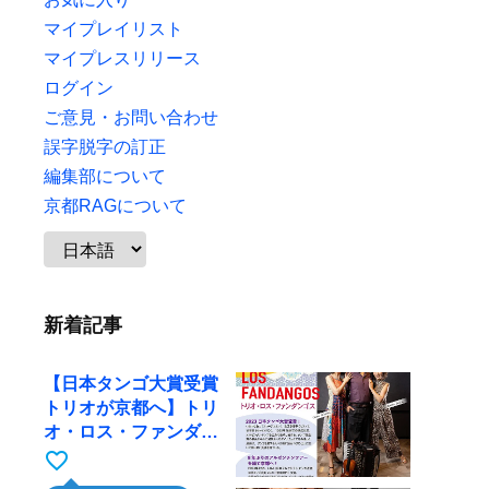
マイプレイリスト
マイプレスリリース
ログイン
ご意見・お問い合わせ
誤字脱字の訂正
編集部について
京都RAGについて
新着記事
【日本タンゴ大賞受賞
トリオが京都へ】トリ
オ・ロス・ファンダン
ゴスが10月9日にRAG
favorite_border
で公演