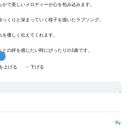
らかで美しいメロディーが心を包み込みます。
ゆっくりと深まっていく様子を描いたラブソング。
れを優しく伝えてくれます。
人との絆を感じたい時にぴったりの1曲です。
！
expand_more
を上げる
下げる
playlist_add