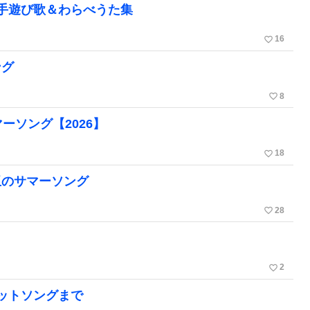
手遊び歌＆わらべうた集
favorite_border
16
ング
favorite_border
8
ーソング【2026】
favorite_border
18
玉のサマーソング
favorite_border
28
favorite_border
2
ットソングまで