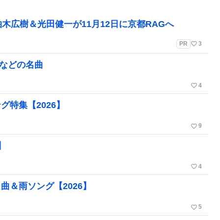
木広樹＆光田健一が11月12日に京都RAGへ
favorite_border
PR
3
歌などの名曲
favorite_border
4
特集【2026】
favorite_border
9
】
favorite_border
4
＆雨ソング【2026】
favorite_border
5