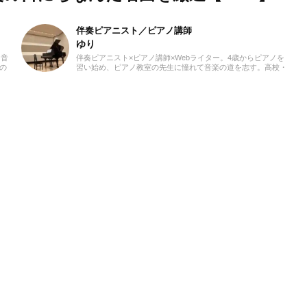
伴奏ピアニスト／ピアノ講師
ゆり
、音
伴奏ピアニスト×ピアノ講師×Webライター。4歳からピアノを
の
習い始め、ピアノ教室の先生に憧れて音楽の道を志す。高校・
が、
大学と音楽の専門課程に進み、器楽や歌の伴奏のおもしろさに
ット
目覚める。現在、ピアノを教える傍ら、地元愛知を中心にフル
活動
ート・声楽・合唱等の伴奏者として活動している。レッスンを
し
通して生徒たちから流行の曲を教わることも多く、邦楽・洋
半ば
楽・CM曲など、ジャンルを問わずなんでもピアノで弾いてみ
るのが趣味。2021年より、Webライターとしての活動もスター
ト。音楽をはじめさまざまなジャンルの執筆にあたっている。