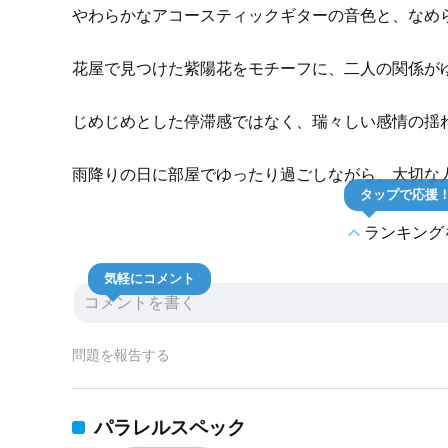
やわらかなアコースティックギターの音色と、なめ
花屋で見つけた紫陽花をモチーフに、二人の関係が
じめじめとした停滞感ではなく、瑞々しい感情の揺
雨降りの日に部屋でゆったり過ごしながら、大切な
タップで応援
expand_less
ランキング
気軽にコメント
問題を報告する
パラレルスペック