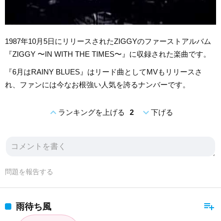
1987年10月5日にリリースされたZIGGYのファーストアルバム
『ZIGGY 〜IN WITH THE TIMES〜』に収録された楽曲です。
『6月はRAINY BLUES』はリード曲としてMVもリリースさ
れ、ファンには今なお根強い人気を誇るナンバーです。
expand_less
expand_more
ランキングを上げる
2
下げる
問題を報告する
playlist_add
雨待ち風