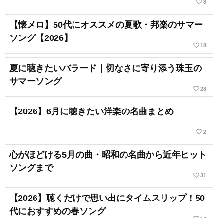
favorite_border
8
【懐メロ】50代にオススメの夏歌・邦楽のサマー
ソング【2026】
favorite_border
18
夏に聴きたいバラード｜切なさに寄り添う珠玉の
サマーソング
favorite_border
28
【2026】6月に聴きたい洋楽の名曲まとめ
favorite_border
2
心がほどける5月の曲・昭和の名曲から近年ヒット
ソングまで
favorite_border
31
【2026】聴くだけで思い出にタイムスリップ！50
代におすすめの春ソング