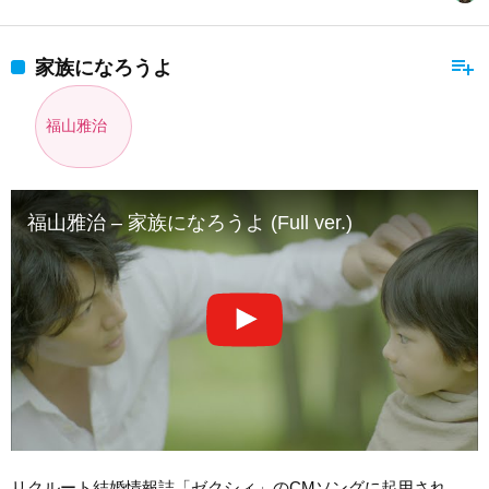
playlist_add
家族になろうよ
福山雅治
福山雅治 – 家族になろうよ (Full ver.)
リクルート結婚情報誌「ゼクシィ」のCMソングに起用され、