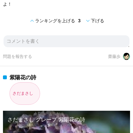
よ！
expand_less
expand_more
ランキングを上げる
3
下げる
問題を報告する
齋藤歩
紫陽花の詩
さだまさし
さだまさし グレープ 紫陽花の詩