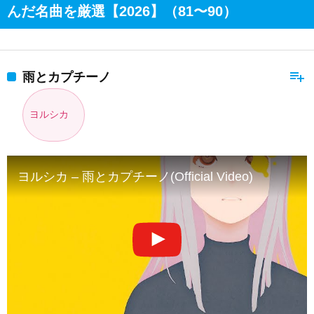
んだ名曲を厳選【2026】（81〜90）
playlist_add
雨とカプチーノ
ヨルシカ
ヨルシカ – 雨とカプチーノ(Official Video)