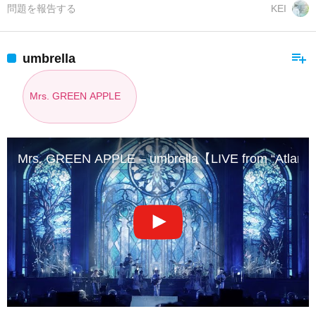
問題を報告する
KEI
playlist_add
umbrella
Mrs. GREEN APPLE
Mrs. GREEN APPLE – umbrella【LIVE from “Atlanti