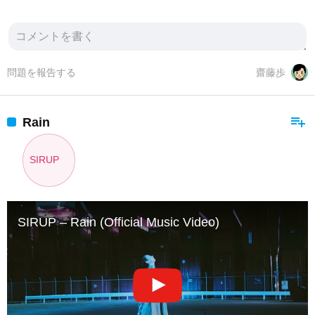
問題を報告する
齋藤歩
playlist_add
Rain
SIRUP
SIRUP – Rain (Official Music Video)