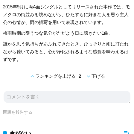
2015年9月に両A面シングルとしてリリースされた本作では、モ
ノクロの街並みを眺めながら、ひたすらに好きな人を思う主人
公の心情が、雨の描写を用いて表現されています。
梅雨時期の憂うつな気分がただよう日に聴きたい1曲。
誰かを思う気持ちがあふれてきたとき、ひっそりと雨に打たれ
ながら聴いてみると、心が浄化されるような感覚を味わえるは
ずです。
expand_less
expand_more
ランキングを上げる
2
下げる
問題を報告する
playlist_add
傘がない