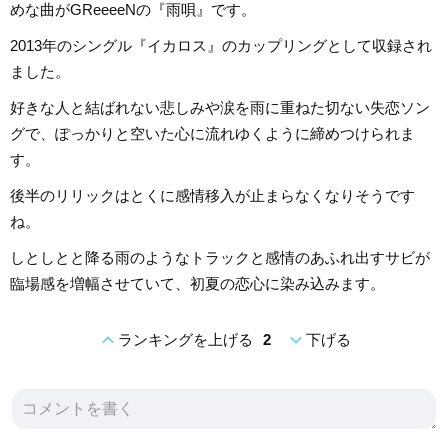
めな曲がGReeeeNの『雨唄』です。
2013年のシングル『イカロス』のカップリングとして収録され
ました。
好きな人と結ばれない悲しみや涙を雨に重ねた切ない失恋ソン
グで、ぽっかりと空いた心に流れゆくように締めつけられま
す。
後半のリリックはとくに感情移入が止まらなくなりそうです
ね。
しとしとと降る雨のようなトラックと感情のあふれ出すサビが
臨場感を増幅させていて、初夏の恋心に染み込みます。
expand_less
expand_more
ランキングを上げる
2
下げる