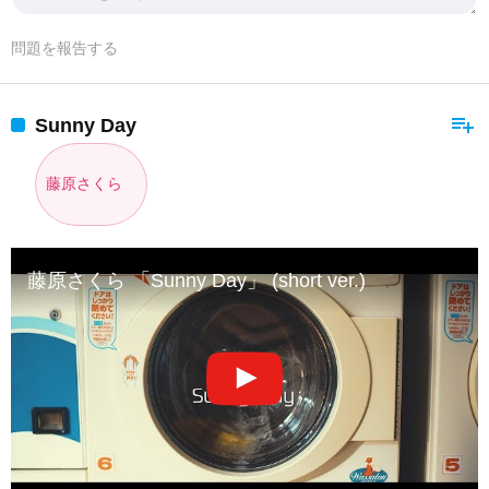
問題を報告する
playlist_add
Sunny Day
藤原さくら
藤原さくら 「Sunny Day」 (short ver.)