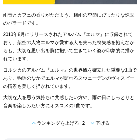
雨音とカフェの香りがただよう、梅雨の季節にぴったりな珠玉
のバラードです。
2019年8月にリリースされたアルバム『エルマ』に収録されて
おり、架空の人物エルマが愛する人を失った喪失感を抱えなが
らも、大切な思い出を胸に抱いて生きていく姿が印象的に描か
れています。
ヨルシカのアルバム『エルマ』の世界観を確立した重要な1曲で
あり、物語のなかでエルマが訪れるスウェーデンのヴィスビー
の情景も美しく描かれています。
大切な人を思う気持ちに共感したい方や、雨の日にしっとりと
音楽を楽しみたい方にオススメの1曲です。
expand_less
expand_more
ランキングを上げる
2
下げる