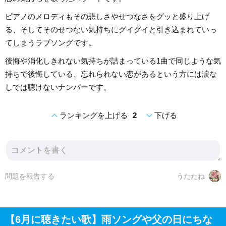
ピアノのメロディもその悲しさやせつなさをグッと盛り上げ
る、そしてそのせつない気持ちにグイグイと引き込まれていっ
てしまうラブソングです。
後悔や消化しきれない気持ちが詰まっている1曲で同じような気
持ちで後悔している、忘れられない恋があるという方には涙な
しでは聴けないナンバーです。
expand_less
expand_more
ランキングを上げる
2
下げる
問題を報告する
うたたね
【6月に聴きたい歌】雨ソングや父の日にちな