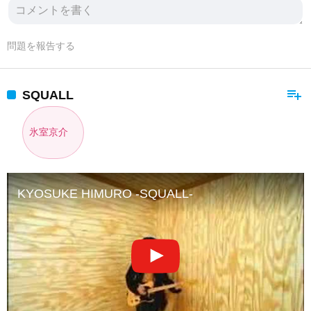
問題を報告する
playlist_add
SQUALL
氷室京介
KYOSUKE HIMURO -SQUALL-