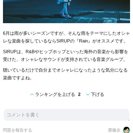
6月は雨が多いシーズンですが、そんな雨をテーマにしたオシャ
レな楽曲を探しているならSIRUPの『Rain』がオススメです。
SIRUPは、R&Bやヒップホップといった海外の音楽から影響を
受けた、オシャレなサウンドが支持されている音楽グループ。
聴いているだけで自分までオシャレになったような気分になる
楽曲ですよね。
expand_less
expand_more
ランキングを上げる
2
下げる
問題を報告する
齋藤歩