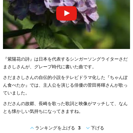
『紫陽花の詩』は日本を代表するシンガーソングライターさだ
まさしさんが、グレープ時代に書いた曲です。
さだまさしさんの自伝的小説をテレビドラマ化した『ちゃんぽ
ん食べたか』では、主人公を演じる俳優の菅田将暉さんが歌っ
ていました。
さださんの故郷、長崎を歌った歌詞と映像がマッチして、なん
とも懐かしい気持ちになってきますね。
expand_less
expand_more
ランキングを上げる
3
下げる