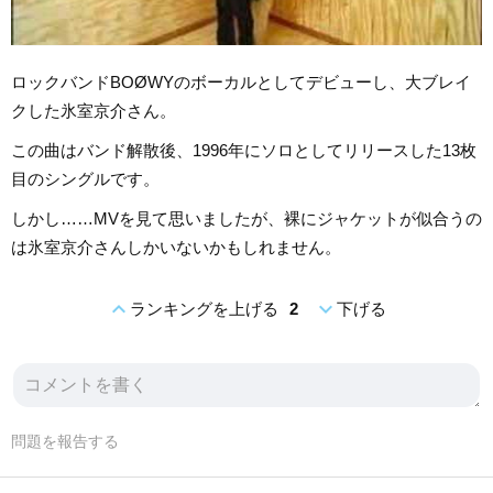
ロックバンドBOØWYのボーカルとしてデビューし、大ブレイ
クした氷室京介さん。
この曲はバンド解散後、1996年にソロとしてリリースした13枚
目のシングルです。
しかし……MVを見て思いましたが、裸にジャケットが似合うの
は氷室京介さんしかいないかもしれません。
expand_less
expand_more
ランキングを上げる
2
下げる
問題を報告する