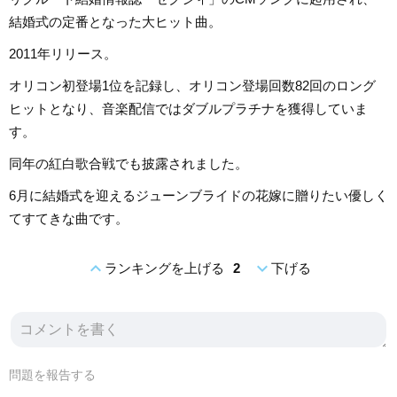
結婚式の定番となった大ヒット曲。
2011年リリース。
オリコン初登場1位を記録し、オリコン登場回数82回のロング
ヒットとなり、音楽配信ではダブルプラチナを獲得していま
す。
同年の紅白歌合戦でも披露されました。
6月に結婚式を迎えるジューンブライドの花嫁に贈りたい優しく
てすてきな曲です。
expand_less
expand_more
ランキングを上げる
2
下げる
問題を報告する