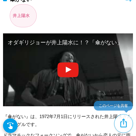
井上陽水
オダギリジョーが井上陽水に！？「傘がない」
このページを共有
『傘がない』は、1972年7月1日にリリースされた井上陽水さん
ios_share
のシングルです。
swipe
指先で音楽をブラウズ
ドラマチックなフォークソングで、傘がないから恋人の元に雨