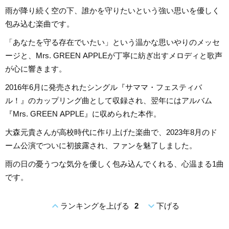
雨が降り続く空の下、誰かを守りたいという強い思いを優しく
包み込む楽曲です。
「あなたを守る存在でいたい」という温かな思いやりのメッセ
ージと、Mrs. GREEN APPLEが丁寧に紡ぎ出すメロディと歌声
が心に響きます。
2016年6月に発売されたシングル『サママ・フェスティバ
ル！』のカップリング曲として収録され、翌年にはアルバム
『Mrs. GREEN APPLE』に収められた本作。
大森元貴さんが高校時代に作り上げた楽曲で、2023年8月のド
ーム公演でついに初披露され、ファンを魅了しました。
雨の日の憂うつな気分を優しく包み込んでくれる、心温まる1曲
です。
expand_less
expand_more
ランキングを上げる
2
下げる