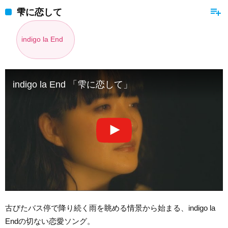
playlist_add
雫に恋して
indigo la End
indigo la End 「雫に恋して」
古びたバス停で降り続く雨を眺める情景から始まる、indigo la
Endの切ない恋愛ソング。