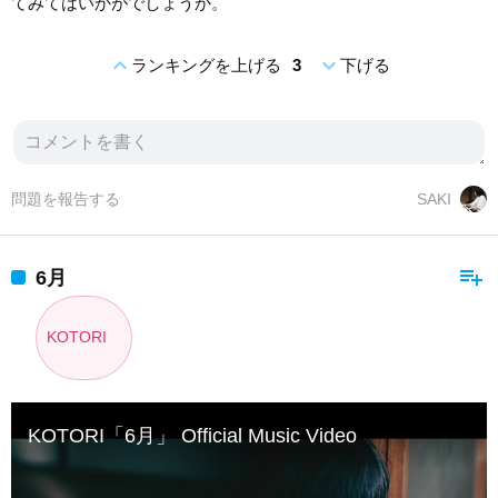
てみてはいかがでしょうか。
expand_less
expand_more
ランキングを上げる
3
下げる
問題を報告する
SAKI
playlist_add
6月
KOTORI
KOTORI「6月」 Official Music Video