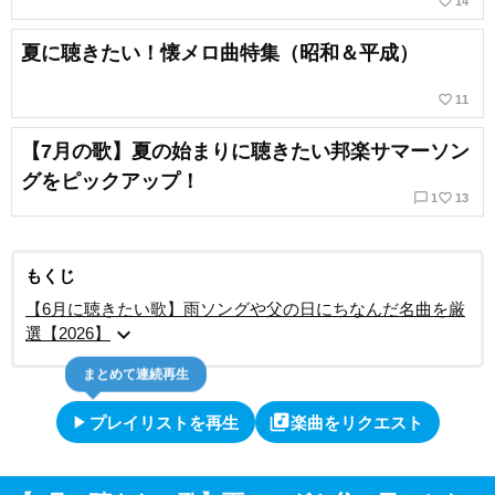
favorite_border
14
夏に聴きたい！懐メロ曲特集（昭和＆平成）
favorite_border
11
【7月の歌】夏の始まりに聴きたい邦楽サマーソン
グをピックアップ！
chat_bubble_outline
favorite_border
1
13
もくじ
【6月に聴きたい歌】雨ソングや父の日にちなんだ名曲を厳
expand_more
選【2026】
まとめて連続再生
play_arrow
library_music
プレイリストを再生
楽曲をリクエスト