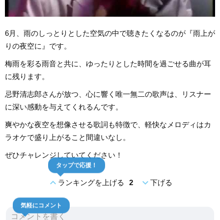
6月、雨のしっとりとした空気の中で聴きたくなるのが『雨上が
りの夜空に』です。
梅雨を彩る雨音と共に、ゆったりとした時間を過ごせる曲が耳
に残ります。
忌野清志郎さんが放つ、心に響く唯一無二の歌声は、リスナー
に深い感動を与えてくれるんです。
爽やかな夜空を想像させる歌詞も特徴で、軽快なメロディはカ
ラオケで盛り上がること間違いなし。
ぜひチャレンジしていてください！
タップで応援！
expand_less
expand_more
ランキングを上げる
2
下げる
気軽にコメント