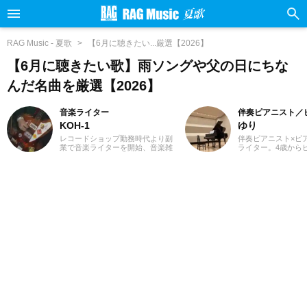
RAG Music - 夏歌
【6月に聴きたい...厳選【2026】
【6月に聴きたい歌】雨ソングや父の日にちな
んだ名曲を厳選【2026】
音楽ライター
伴奏ピアニスト／
KOH-1
ゆり
レコードショップ勤務時代より副
伴奏ピアニスト×ピア
業で音楽ライターを開始、音楽雑
ライター。4歳から
誌やディスクガイド本、ムック本
め、ピアノ教室の先
にwebメディアなどへの寄稿を18
楽の道を志す。高校
年以上担当。ライターとしては洋
の専門課程に進み、
楽が主戦場ですが、音楽リスナー
奏のおもしろさに目
としては35年以上「好きなものが
在、ピアノを教える
好き」をモットーに好奇心を忘れ
知を中心にフルート
ないことを常に心がけています。
等の伴奏者として活
バンド活動歴あり、作詞作曲を担
レッスンを通して生
当するベーシストという立ち位置
行の曲を教わること
でした。演奏経験のある楽器はベ
楽・洋楽・CM曲な
ース、ギター、ピアノ。40代半ば
問わずなんでもピア
から英語の勉強を開始、現在も継
るのが趣味。2021
続中です。
イターとしての活動
音楽をはじめさまざ
の執筆にあたってい