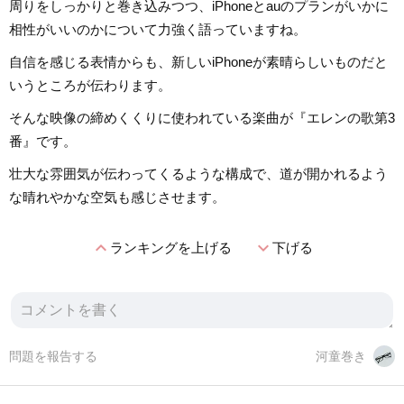
周りをしっかりと巻き込みつつ、iPhoneとauのプランがいかに
相性がいいのかについて力強く語っていますね。
自信を感じる表情からも、新しいiPhoneが素晴らしいものだと
いうところが伝わります。
そんな映像の締めくくりに使われている楽曲が『エレンの歌第3
番』です。
壮大な雰囲気が伝わってくるような構成で、道が開かれるよう
な晴れやかな空気も感じさせます。
expand_less
expand_more
ランキングを上げる
下げる
問題を報告する
河童巻き