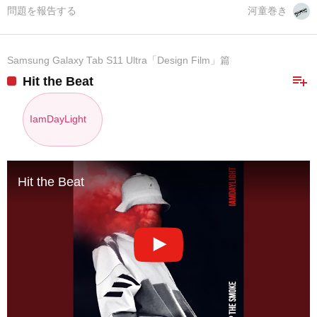
問題を報告する
河童巻き
Samsung Galaxy Tab S11 Ultra「Design Film」篇
playlist_add
Hit the Beat
IamDayLight
Hit the Beat