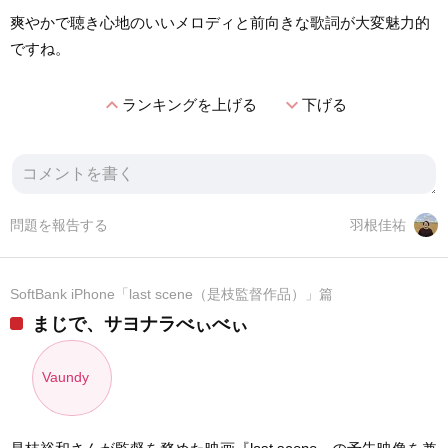
爽やかで聴き心地のいいメロディと前向きな歌詞が大変魅力的
ですね。
expand_less
expand_more
ランキングを上げる
下げる
問題を報告する
羽根佳祐
SoftBank iPhone「last scene（是枝監督作品）」篇
まじで、サヨナラべぃべぃ
Vaundy