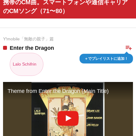
携帯のCM曲。スマートフォンや通信キャリア
のCMソング（71〜80）
Y!mobile「無敵の親子」篇
playlist_add
Enter the Dragon
＋でプレイリストに追加！
Lalo Schifrin
Theme from Enter the Dragon (Main Title)