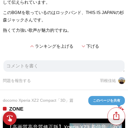
して伝えられています。
このBGMを歌っているのはロックバンド、THIS IS JAPANの杉
森ジャックさんです。
熱くて力強い歌声が魅力的ですね。
expand_less
expand_more
ランキングを上げる
下げる
問題を報告する
羽根佳祐
docomo Xperia XZ2 Compact「3D」篇
このページを共有
playlist_add
ZONE
ios_share
swipe
指先で音楽をブラウズ
【高画質高音質修正版】Xperia XZ3 着信音 「ZONE」4K