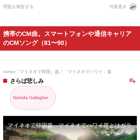
問題を報告する
河童巻き
携帯のCM曲。スマートフォンや通信キャリア
のCMソング（81〜90）
mineo「マイネオで韓国」篇／「マイネオでハワイ」篇
playlist_add
さらば悲しみ
Nishida Gallagher
マイネオで韓国篇、マイネオでハワイ篇とはガラっ