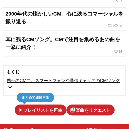
favorite_border
1
2000年代の懐かしいCM。心に残るコマーシャルを
振り返る
chat_bubble_outline
favorite_border
1
38
耳に残るCMソング。CMで注目を集めるあの曲を
一挙に紹介！
favorite_border
25
もくじ
携帯のCM曲。スマートフォンや通信キャリアのCMソング
expand_more
まとめて連続再生
play_arrow
library_music
プレイリストを再生
楽曲をリクエスト