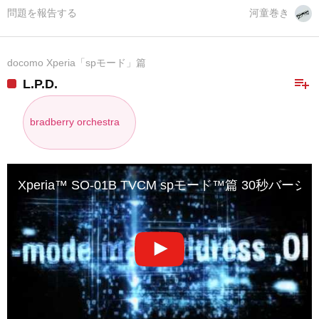
問題を報告する
河童巻き
docomo Xperia「spモード」篇
playlist_add
L.P.D.
bradberry orchestra
Xperia™ SO-01B TVCM spモード™篇 30秒バージ