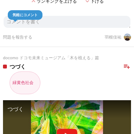
expand_less
expand_more
ランキングを上げる
下げる
気軽にコメント
問題を報告する
羽根佳祐
docomo ドコモ未来ミュージアム「木を植える」篇
playlist_add
つづく
緑黄色社会
つづく