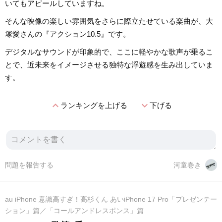
いてもアピールしていますね。
そんな映像の楽しい雰囲気をさらに際立たせている楽曲が、大
塚愛さんの『アクション10.5』です。
デジタルなサウンドが印象的で、ここに軽やかな歌声が乗るこ
とで、近未来をイメージさせる独特な浮遊感を生み出していま
す。
expand_less
expand_more
ランキングを上げる
下げる
問題を報告する
河童巻き
au iPhone 意識高すぎ！高杉くん あいiPhone 17 Pro「プレゼンテー
ション」篇／「コールアンドレスポンス」篇