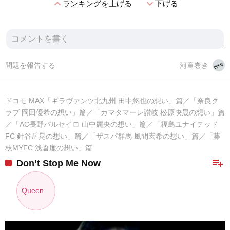
expand_less
expand_more
ランキングを上げる
下げる
問題を報告する
河童巻き
ドコモ MAX「ギラヴァンツ北九州 田中悠也の想い」篇／「奈良ク
ラブ 岡田優希の想い」篇／「カマタマーレ讃岐 松原快晟の想い」篇
／「AC長野パルセイロ 山中麗央の想い」篇／「福島ユナイテッド
FC 針谷岳晃の想い」篇／「ザスパ群馬 風間宏希の想い」篇／「藤
枝MYFC 浅倉廉の想い」篇
playlist_add
Don’t Stop Me Now
Queen