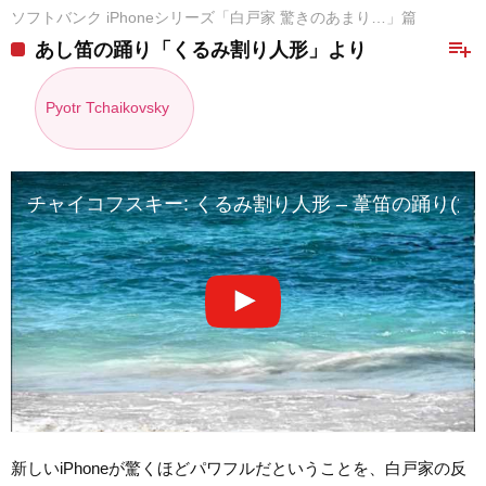
ソフトバンク iPhoneシリーズ「白戸家 驚きのあまり…」篇
playlist_add
あし笛の踊り「くるみ割り人形」より
Pyotr Tchaikovsky
チャイコフスキー: くるみ割り人形 – 葦笛の踊り(
新しいiPhoneが驚くほどパワフルだということを、白戸家の反