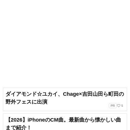
ダイアモンド☆ユカイ、Chage×吉田山田ら町田の
野外フェスに出演
favorite_border
PR
5
【2026】iPhoneのCM曲。最新曲から懐かしい曲
まで紹介！