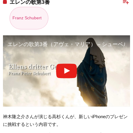
playlist_add
エレンの歌第3番
Franz Schubert
エレンの歌第3番（アヴェ・マリア） – シューベル
神木隆之介さんが演じる高杉くんが、新しいiPhoneのプレゼン
に挑戦するという内容です。