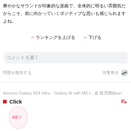
爽やかなサウンドが印象的な楽曲で、全体的に明るい雰囲気だ
からこそ、前に向かっていくポジティブな思いも感じられます
よね。
expand_less
expand_more
ランキングを上げる
下げる
問題を報告する
河童巻き
docomo Galaxy S24 Ultra「Galaxy AI with ME:I」篇 販売開始ver.
playlist_add
Click
ME:I