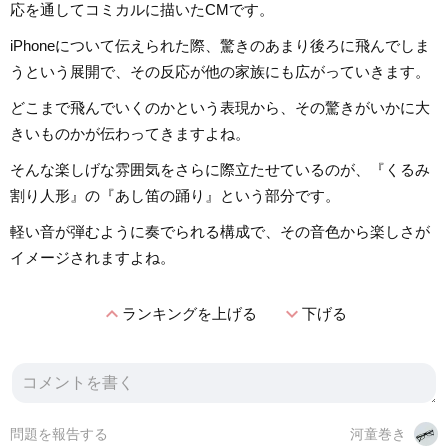
応を通してコミカルに描いたCMです。
iPhoneについて伝えられた際、驚きのあまり後ろに飛んでしま
うという展開で、その反応が他の家族にも広がっていきます。
どこまで飛んでいくのかという表現から、その驚きがいかに大
きいものかが伝わってきますよね。
そんな楽しげな雰囲気をさらに際立たせているのが、『くるみ
割り人形』の『あし笛の踊り』という部分です。
軽い音が弾むように奏でられる構成で、その音色から楽しさが
イメージされますよね。
expand_less
expand_more
ランキングを上げる
下げる
問題を報告する
河童巻き