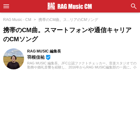
RAG Music - CM
携帯のCM曲。ス...リアのCMソング
携帯のCM曲。スマートフォンや通信キャリア
のCMソング
RAG MUSIC 編集長
羽根佳祐
beenhere
RAG MUSIC 編集長。JFC公認ファクトチェッカー。音楽スタジオでの
勤務や婚礼音響を経験し、2016年からRAG MUSIC編集部の一員に。小
学校ではマーチング、中学校では吹奏楽でクラリネット、高校以降は
バンドでドラムと、さまざまな楽器を経験。各種楽曲紹介記事をはじ
め、各地の音楽フェスの紹介記事やライブレポートなど、自身の音楽
活動やこれまでの業務で培った経験を元に日々記事を制作していま
す。音楽は国内外のロックはもちろん、最近ではJ-POPも広く好んで
聴いています。