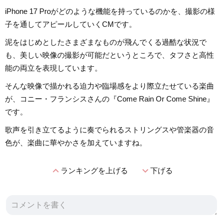
iPhone 17 Proがどのような機能を持っているのかを、撮影の様
子を通してアピールしていくCMです。
泥をはじめとしたさまざまなものが飛んでくる過酷な状況で
も、美しい映像の撮影が可能だというところで、タフさと高性
能の両立を表現しています。
そんな映像で描かれる迫力や臨場感をより際立たせている楽曲
が、コニー・フランシスさんの『Come Rain Or Come Shine』
です。
歌声を引き立てるように奏でられるストリングスや管楽器の音
色が、楽曲に華やかさを加えていますね。
expand_less
expand_more
ランキングを上げる
下げる