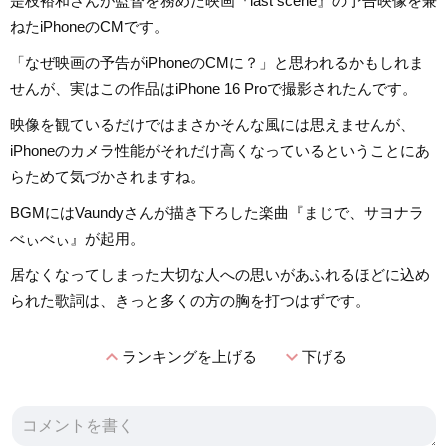
是枝裕和さんが監督を務めた映画『last scene』の予告映像を兼
ねたiPhoneのCMです。
「なぜ映画の予告がiPhoneのCMに？」と思われるかもしれま
せんが、実はこの作品はiPhone 16 Proで撮影されたんです。
映像を観ているだけではまさかそんな風には思えませんが、
iPhoneのカメラ性能がそれだけ高くなっているということにあ
らためて気づかされますね。
BGMにはVaundyさんが描き下ろした楽曲『まじで、サヨナラ
べぃべぃ』が起用。
居なくなってしまった大切な人への思いがあふれるほどに込め
られた歌詞は、きっと多くの方の胸を打つはずです。
expand_less
expand_more
ランキングを上げる
下げる