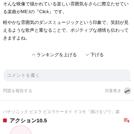
そんな映像で描かれている楽しい雰囲気をさらに際立たせてい
る楽曲がME:Iの『Click』です。
軽やかな雰囲気のダンスミュージックという印象で、笑顔が見
えるような歌声と重なることで、ポジティブな感情も伝わって
きますよね。
expand_less
expand_more
ランキングを上げる
下げる
問題を報告する
河童巻き
パナソニック ビエラ ビエラケータイ ドコモ「描けるゾウ」篇
playlist_add
アクション10.5