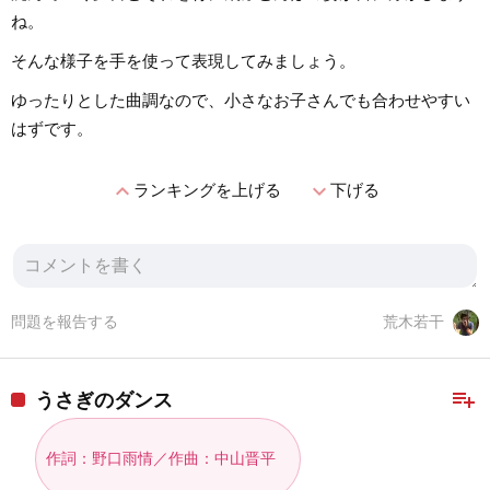
ね。
そんな様子を手を使って表現してみましょう。
ゆったりとした曲調なので、小さなお子さんでも合わせやすい
はずです。
expand_less
expand_more
ランキングを上げる
下げる
問題を報告する
荒木若干
playlist_add
うさぎのダンス
作詞：野口雨情／作曲：中山晋平