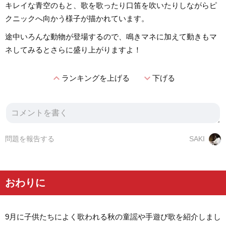
キレイな青空のもと、歌を歌ったり口笛を吹いたりしながらピ
クニックへ向かう様子が描かれています。
途中いろんな動物が登場するので、鳴きマネに加えて動きもマ
ネしてみるとさらに盛り上がりますよ！
expand_less
expand_more
ランキングを上げる
下げる
問題を報告する
SAKI
おわりに
9月に子供たちによく歌われる秋の童謡や手遊び歌を紹介しまし