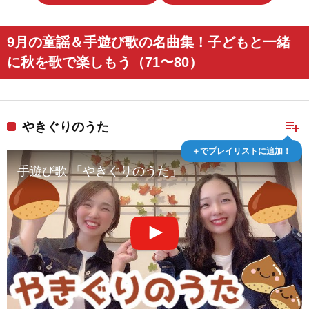
9月の童謡＆手遊び歌の名曲集！子どもと一緒
に秋を歌で楽しもう（71〜80）
playlist_add
やきぐりのうた
＋でプレイリストに追加！
手遊び歌 「やきぐりのうた」