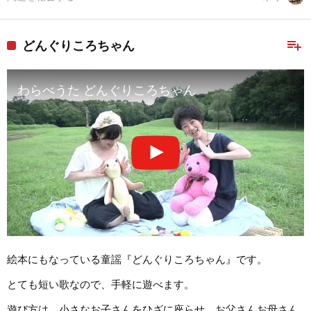
playlist_add
どんぐりころちゃん
わらべうた どんぐりころちゃん
絵本にもなっている童謡『どんぐりころちゃん』です。
とても短い歌なので、手軽に遊べます。
遊び方は、小さなお子さんをひざに座らせ、お父さんお母さん