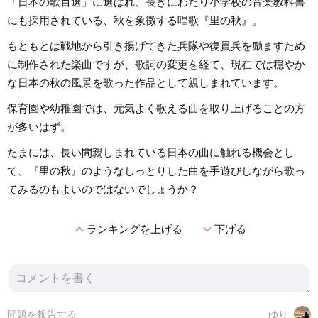
「日本の歌百選」に選ばれ、長きにわたり小学校の音楽教科書
にも採用されている、秋を象徴する唱歌『里の秋』。
もともとは戦地から引き揚げてきた兵隊や復員兵を励ますため
に制作された楽曲ですが、歌詞の変更を経て、現在では穏やか
な日本の秋の風景を歌った作品として親しまれています。
保育園や幼稚園では、元気よく歌える曲を取り上げることの方
が多いはず。
たまには、長い間親しまれている日本の曲に触れる機会とし
て、『里の秋』のようなしっとりした曲を手遊びしながら歌っ
てみるのもよいのではないでしょうか？
expand_less
expand_more
ランキングを上げる
下げる
問題を報告する
ゆり