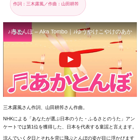
作詞：三木露風／作曲：山田耕筰
♪赤とんぼ – Aka Tombo｜♪ゆうやけこやけのあ
三木露風さん作詞、山田耕筰さん作曲。
NHKによる「あなたが選ぶ日本のうた・ふるさとのうた」アン
ケートでは第1位を獲得した、日本を代表する童謡と言えます。
沈んでいく夕日とそれを背に飛ぶとんぼの姿が目に浮かびます