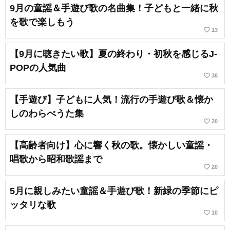
9月の童謡＆手遊び歌の名曲集！子どもと一緒に秋
を歌で楽しもう
favorite_border
13
【9月に聴きたい歌】夏の終わり・初秋を感じるJ-
POPの人気曲
favorite_border
36
【手遊び】子どもに人気！流行の手遊び歌＆懐か
しのわらべうた集
favorite_border
20
【高齢者向け】心に響く秋の歌。懐かしい童謡・
唱歌から昭和歌謡まで
favorite_border
20
5月に親しみたい童謡＆手遊び歌！新緑の季節にピ
ッタリな歌
favorite_border
10