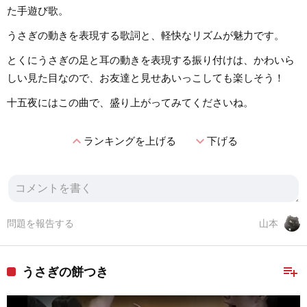
た手遊び歌。
うさぎの動きを表現する歌詞と、軽快なリズムが魅力です。
とくにうさぎの足と耳の動きを表現する振り付けは、かわいら
しい見た目なので、お友達と見せあいっこしても楽しそう！
十五夜にはこの曲で、盛り上がってみてくださいね。
expand_less
expand_more
ランキングを上げる
下げる
問題を報告する
山本
playlist_add
うさぎの餅つき