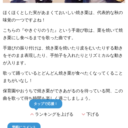
ほくほくとした実があまくておいしい焼き栗は、代表的な秋の
味覚の一つですよね！
こちらの『やきぐりのうた』という手遊び歌は、栗を焼いて焼
き栗にし食べるまでを歌った曲です。
手遊びの振り付けは、焼き栗を焼いたり皮をむいたりする動き
をそのまま表現したり、手拍子を入れたりとリズミカルな動き
が入ります。
歌って踊っているとどんどん焼き栗が食べたくなってくること
まちがいなし！
保育園やおうちで焼き栗ができあがるのを待っている間、この
曲を歌って待ち時間も楽しく過ごしましょう。
タップで応援！
expand_less
expand_more
ランキングを上げる
下げる
気軽にコメント