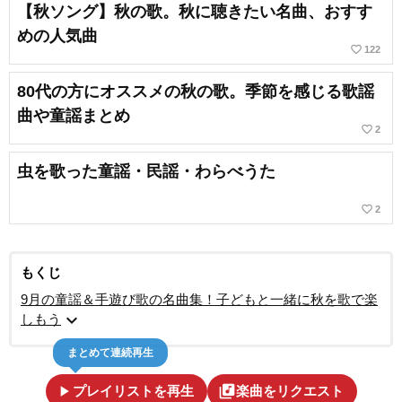
【秋ソング】秋の歌。秋に聴きたい名曲、おすす
めの人気曲
favorite_border
122
80代の方にオススメの秋の歌。季節を感じる歌謡
曲や童謡まとめ
favorite_border
2
虫を歌った童謡・民謡・わらべうた
favorite_border
2
もくじ
9月の童謡＆手遊び歌の名曲集！子どもと一緒に秋を歌で楽
expand_more
しもう
まとめて連続再生
play_arrow
library_music
プレイリストを再生
楽曲をリクエスト