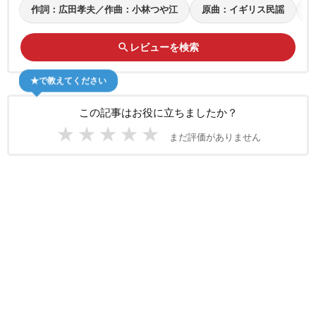
作詞：広田孝夫／作曲：小林つや江
原曲：イギリス民謡
search
レビューを検索
★で教えてください
この記事はお役に立ちましたか？
★
★
★
★
★
まだ評価がありません