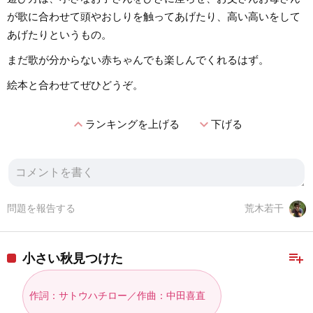
が歌に合わせて頭やおしりを触ってあげたり、高い高いをして
あげたりというもの。
まだ歌が分からない赤ちゃんでも楽しんでくれるはず。
絵本と合わせてぜひどうぞ。
expand_less
expand_more
ランキングを上げる
下げる
問題を報告する
荒木若干
playlist_add
小さい秋見つけた
作詞：サトウハチロー／作曲：中田喜直