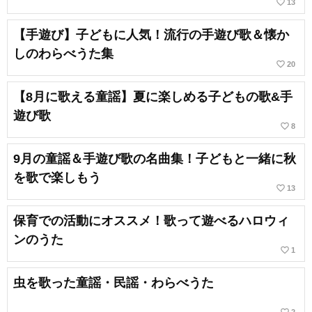
favorite_border
13
【手遊び】子どもに人気！流行の手遊び歌＆懐か
しのわらべうた集
favorite_border
20
【8月に歌える童謡】夏に楽しめる子どもの歌&手
遊び歌
favorite_border
8
9月の童謡＆手遊び歌の名曲集！子どもと一緒に秋
を歌で楽しもう
favorite_border
13
保育での活動にオススメ！歌って遊べるハロウィ
ンのうた
favorite_border
1
虫を歌った童謡・民謡・わらべうた
favorite_border
2