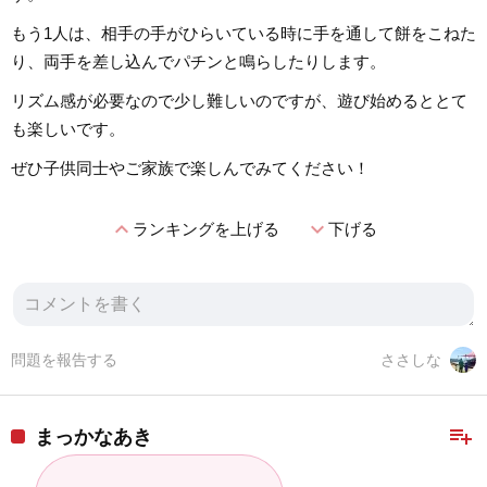
もう1人は、相手の手がひらいている時に手を通して餅をこねた
り、両手を差し込んでパチンと鳴らしたりします。
リズム感が必要なので少し難しいのですが、遊び始めるととて
も楽しいです。
ぜひ子供同士やご家族で楽しんでみてください！
expand_less
expand_more
ランキングを上げる
下げる
問題を報告する
ささしな
playlist_add
まっかなあき