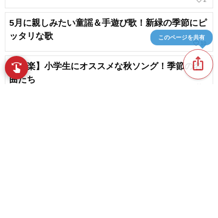
5月に親しみたい童謡＆手遊び歌！新緑の季節にピ
ッタリな歌
このページを共有
favorite_border
10
ios_share
【邦楽】小学生にオススメな秋ソング！季節の名
swipe
指先で音楽をブラウズ
曲たち
favorite_border
3
80代の方にオススメの秋の歌。季節を感じる歌謡
曲や童謡まとめ
favorite_border
2
content_copy
90代の方にオススメの秋の歌。昭和の秋曲まとめ
play_arrow
favorite_border
17
【秋ソング】秋の歌。秋に聴きたい名曲、おすす
favorite_border
めの人気曲
favorite_border
122