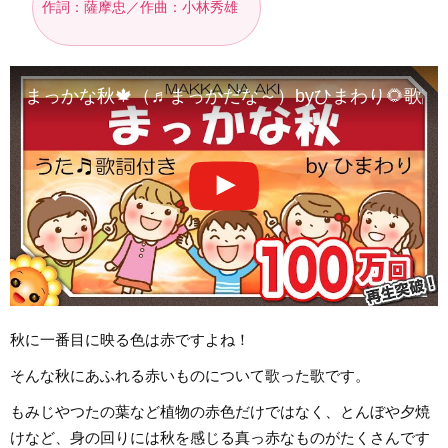
作詞：薩摩忠／作曲：小林秀雄
まっかな秋🍁（♬まっかだな～）byひまわり🌻歌
秋に一番目に映る色は赤ですよね！
そんな秋にあふれる赤いものについて歌った歌です。
もみじやつたの葉など植物の赤色だけではなく、とんぼや夕焼
けなど、身の回りには秋を感じる真っ赤なものがたくさんです