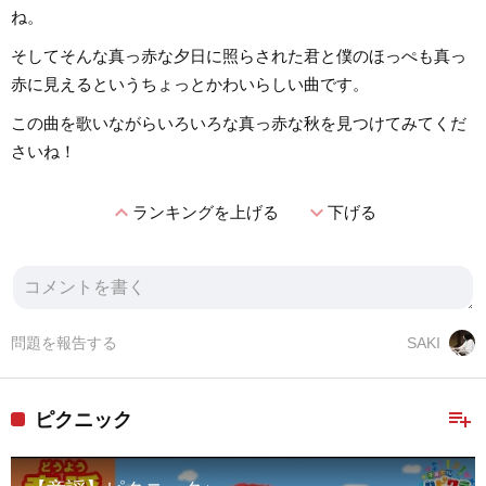
ね。
そしてそんな真っ赤な夕日に照らされた君と僕のほっぺも真っ
赤に見えるというちょっとかわいらしい曲です。
この曲を歌いながらいろいろな真っ赤な秋を見つけてみてくだ
さいね！
expand_less
expand_more
ランキングを上げる
下げる
問題を報告する
SAKI
playlist_add
ピクニック