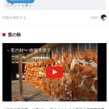
問題を報告する
SAKI
里の秋
～里の秋～ 倍賞千恵子