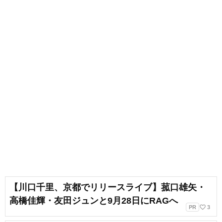
出会いもへて、伝えることの楽し
さを経験。教育現場で培った視点
と編集者としての経験を活かし、
インプットとアウトプットを大切
に音楽や子供に関わる分野を中心
に実践に役立つ情報をお届けしま
す。趣味は楽器、歌、手作り、お
もちゃ、お絵描き、伝承あそび、
アウトドア、本、工作、クラフ
ト。特技はコマ技。
【川口千里、京都でリリースライブ】菰口雄矢・
高橋佳輝・友田ジュンと9月28日にRAGへ
favorite_border
PR
3