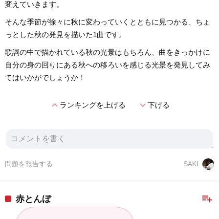
変えていきます。
そんな季節が徐々に秋に変わっていくとともに見つかる、ちょ
っとした秋の発見を描いた1曲です。
歌詞の中で描かれている秋の光景はもちろん、曲をきっかけに
自分の身の回りにある秋への移ろいを感じる光景を発見してみ
てはいかがでしょうか！
expand_less
expand_more
ランキングを上げる
下げる
問題を報告する
SAKI
playlist_add
赤とんぼ