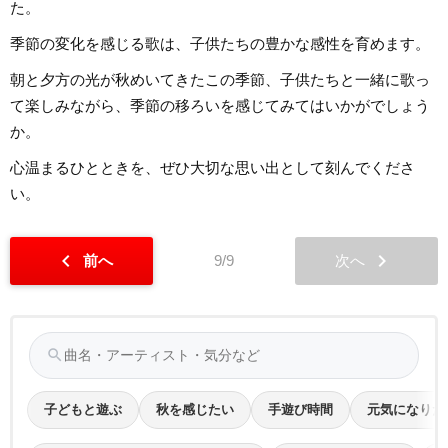
た。
季節の変化を感じる歌は、子供たちの豊かな感性を育めます。
朝と夕方の光が秋めいてきたこの季節、子供たちと一緒に歌っ
て楽しみながら、季節の移ろいを感じてみてはいかがでしょう
か。
心温まるひとときを、ぜひ大切な思い出として刻んでくださ
い。
chevron_left
chevron_right
前へ
9/9
次へ
search
子どもと遊ぶ
秋を感じたい
手遊び時間
元気になりた