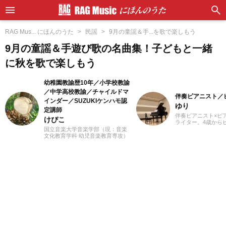
RAG Mus... にほんのうた
民謡
9月の童謡＆手...を歌で楽しもう
9月の童謡＆手遊び歌の名曲集！子どもと一緒
に秋を歌で楽しもう
幼稚園教諭歴10年／小学校教諭
／中学高校教諭／チャイルドマ
伴奏ピアニスト／
インダー／SUZUKIケンハモ認
ゆり
定講師
伴奏ピアニスト×ピア
けぴこ
ライター。4歳から
め、ピアノ教室の先
国立音楽大学音楽学部（現：音楽
楽の道を志す。高校
文化教育学科 幼児音楽教育専攻）
の専門課程に進み、
卒業。小学校時代は、ゲーム研究
奏のおもしろさに目
家の草場純先生が担任でした。大
在、ピアノを教える
学卒業後は幼稚園教諭として10年
知を中心にフルート
間、学童保育指導員として7年間勤
等の伴奏者として活
務した後、シンガポールのインタ
レッスンを通して生
ーナショナルスクールで音楽教諭
行の曲を教わること
として赴任。音楽教育だけでな
楽・洋楽・CM曲な
く、日本文化や伝承遊び、レクリ
問わずなんでもピア
エーションなども伝える活動をお
るのが趣味。2021
こない、多くの子供たちと関わっ
イターとしての活動
てきました。その後、小学館にて
音楽をはじめさまざ
フリーランスライター、企画、編
の執筆にあたってい
集の仕事を通して楽しい大人との