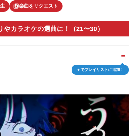
library_music
生
楽曲をリクエスト
やカラオケの選曲に！（21〜30）
playlist_add
＋でプレイリストに追加！