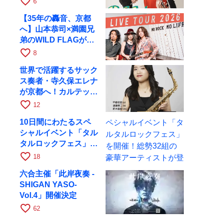
favorite_border
6
17日にRAGへ
【35年の轟音、京都
へ】山本恭司×満園兄
弟のWILD FLAGが8
月6日にRAGでライブ
favorite_border
8
世界で活躍するサック
ス奏者・寺久保エレナ
が京都へ！カルテッ
ト・ツアー京都公演を
favorite_border
12
10月28日に開催
10日間にわたるスペ
シャルイベント「タル
タルロックフェス」を
開催！総勢32組の豪
favorite_border
18
華アーティストが登場
六合主催「此岸夜奏 -
SHIGAN YASO-
Vol.4」開催決定
favorite_border
62