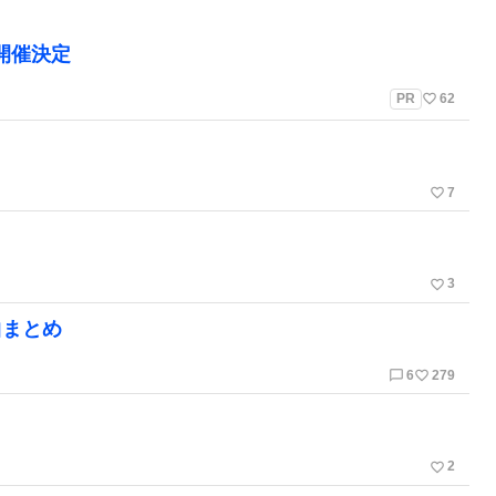
」開催決定
favorite_border
PR
62
favorite_border
7
favorite_border
3
曲まとめ
chat_bubble_outline
favorite_border
6
279
favorite_border
2