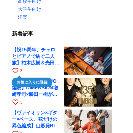
高校生向け
大学生向け
洋楽
新着記事
【祝15周年、チェロ
とピアノで紡ぐ二人
旅】柏木広樹＆光田健
一が11月12日に京都
favorite_border
3
RAGへ
【35周年で初のDUO
お気に入りに登録
編成】DIMENSION増
崎孝司×勝田一樹が10
月11日に京都RAGへ
favorite_border
3
【ヴァイオリン×ギタ
ー×ベース、弦だけの
異色編成】山形発RIM
が初全国ツアーで8月