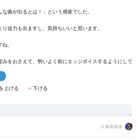
んな曲が出るとは！」という感覚でした。
より迫力も出ますし、気持ちいいと思います。
すね。
ぼみをおさえて、勢いよく前にエッジボイスするようにして
！
expand_more
を上げる
下げる
久保田真未