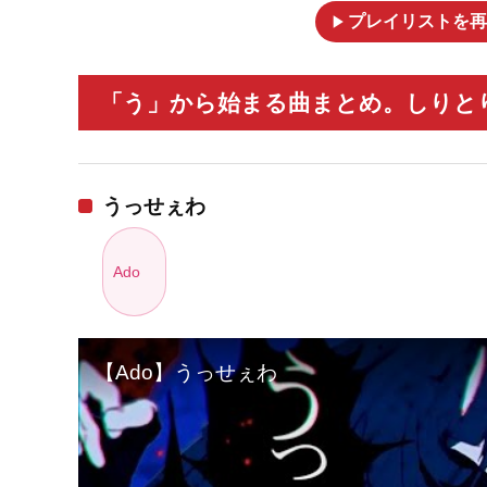
play_arrow
プレイリストを再
「う」から始まる曲まとめ。しりとり
うっせぇわ
Ado
【Ado】うっせぇわ