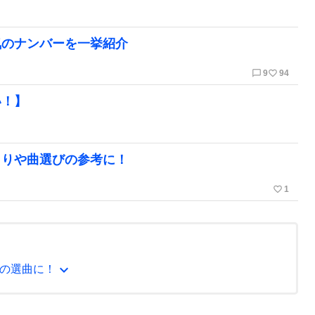
気のナンバーを一挙紹介
chat_bubble_outline
favorite_border
9
94
い！】
とりや曲選びの参考に！
favorite_border
1
expand_more
の選曲に！