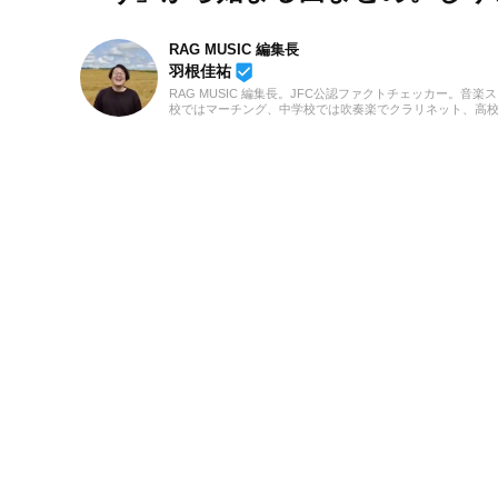
RAG MUSIC 編集長
beenhere
羽根佳祐
RAG MUSIC 編集長。JFC公認ファクトチェッカー。音楽
校ではマーチング、中学校では吹奏楽でクラリネット、高
の音楽フェスの紹介記事やライブレポートなど、自身の音
のロックはもちろん、最近ではJ-POPも広く好んで聴いて