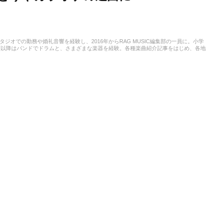
スタジオでの勤務や婚礼音響を経験し、2016年からRAG MUSIC編集部の一員に。小学
校以降はバンドでドラムと、さまざまな楽器を経験。各種楽曲紹介記事をはじめ、各地
楽活動やこれまでの業務で培った経験を元に日々記事を制作しています。音楽は国内外
います。