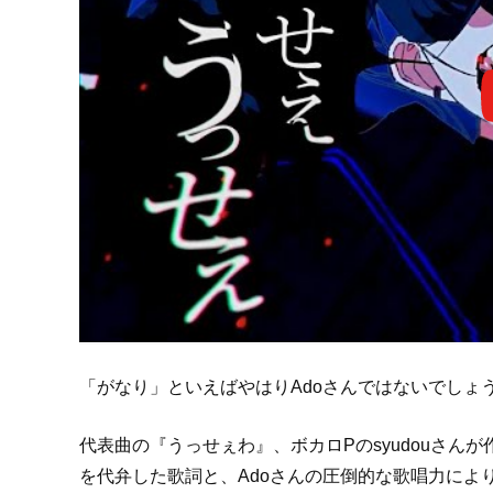
「がなり」といえばやはりAdoさんではないでしょ
代表曲の『うっせぇわ』、ボカロPのsyudouさん
を代弁した歌詞と、Adoさんの圧倒的な歌唱力によ