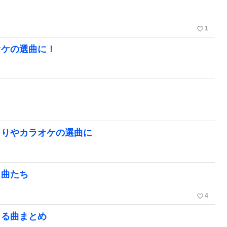
favorite_border
1
オケの選曲に！
とりやカラオケの選曲に
名曲たち
favorite_border
4
まる曲まとめ