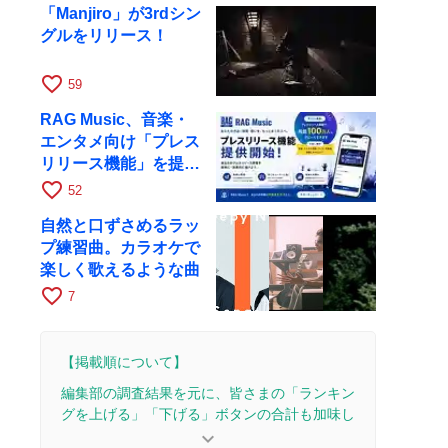
「Manjiro」が3rdシン
グルをリリース！
favorite_border
59
RAG Music、音楽・
エンタメ向け「プレス
リリース機能」を提供
開始
favorite_border
52
自然と口ずさめるラッ
プ練習曲。カラオケで
楽しく歌えるような曲
favorite_border
7
【掲載順について】
編集部の調査結果を元に、皆さまの「ランキン
グを上げる」「下げる」ボタンの合計も加味し
て決まります。
keyboard_arrow_down