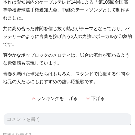
本作は愛知県内のケーブルテレビ14局による「第106回全国高
等学校野球選手権愛知大会」中継のテーマソングとして制作さ
れました。
共に高め合った仲間を信じ抜く熱さがテーマとなっており、バ
ッテリーのように言葉を投げ合う2人の力強いボーカルが印象的
です。
爽やかなポップロックのメロディは、試合の流れが変わるよう
な緊張感も表現しています。
青春を懸けた球児たちはもちろん、スタンドで応援する仲間や
地元の人たちにもおすすめの熱い応援歌です。
expand_less
expand_more
ランキングを上げる
下げる
問題を報告する