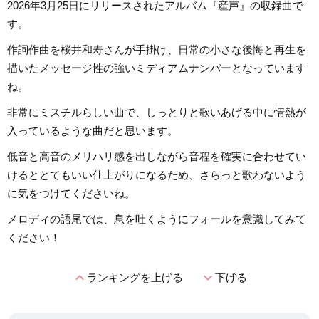
2026年3月25日にリリースされたアルバム『産声』の収録曲で
す。
作詞作曲を桜井和寿さんが手掛け、日常の小さな後悔と再生を
描いたメッセージ性の強いミディアムナンバーとなっています
ね。
非常にミスチルらしい曲で、しっとりと歌いあげる中に情熱が
入っているような曲だと思います。
低音と高音のメリハリ感を出しながら音程を確実に合わせてい
けるととてもいい仕上がりになるため、さらっと歌わないよう
に気をつけてくださいね。
メロディの語尾では、息を吐くようにフォールを意識してみて
ください！
expand_less
expand_more
ランキングを上げる
下げる