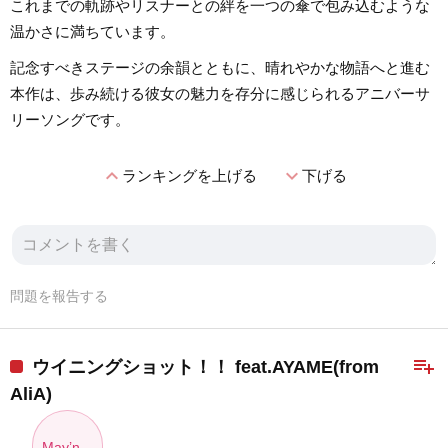
これまでの軌跡やリスナーとの絆を一つの傘で包み込むような
温かさに満ちています。
記念すべきステージの余韻とともに、晴れやかな物語へと進む
本作は、歩み続ける彼女の魅力を存分に感じられるアニバーサ
リーソングです。
expand_less
expand_more
ランキングを上げる
下げる
問題を報告する
playlist_add
ウイニングショット！！ feat.AYAME(from
AliA)
May’n