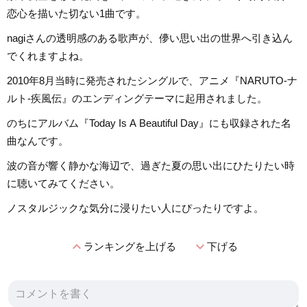
恋心を描いた切ない1曲です。
nagiさんの透明感のある歌声が、儚い思い出の世界へ引き込ん
でくれますよね。
2010年8月当時に発売されたシングルで、アニメ『NARUTO-ナ
ルト-疾風伝』のエンディングテーマに起用されました。
のちにアルバム『Today Is A Beautiful Day』にも収録された名
曲なんです。
波の音が響く静かな海辺で、過ぎた夏の思い出にひたりたい時
に聴いてみてください。
ノスタルジックな気分に浸りたい人にぴったりですよ。
expand_less
expand_more
ランキングを上げる
下げる