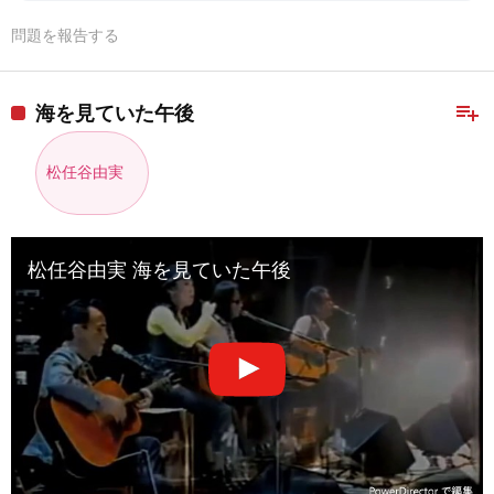
問題を報告する
playlist_add
海を見ていた午後
松任谷由実
松任谷由実 海を見ていた午後