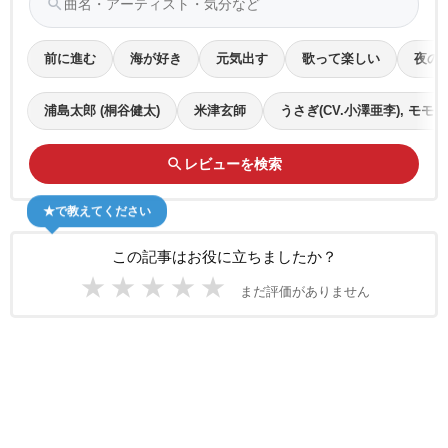
search
前に進む
海が好き
元気出す
歌って楽しい
夜の
浦島太郎 (桐谷健太)
米津玄師
うさぎ(CV.小澤亜李), モモンガ
search
レビューを検索
★で教えてください
この記事はお役に立ちましたか？
★
★
★
★
★
まだ評価がありません