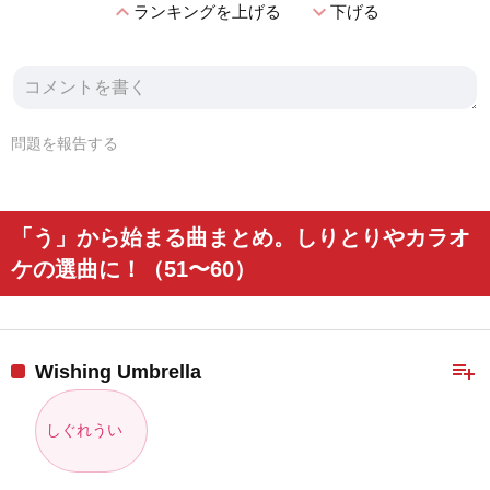
expand_less
expand_more
ランキングを上げる
下げる
問題を報告する
「う」から始まる曲まとめ。しりとりやカラオ
ケの選曲に！（51〜60）
playlist_add
Wishing Umbrella
しぐれうい