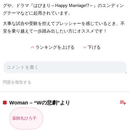
グや、ドラマ『はぴまり～Happy Marriage!?～』のエンディン
グテーマなどに起用されています。
大事な試合や受験を控えてプレッシャーを感じているとき、不
安を乗り越えて一歩踏み出したい方にオススメです！
expand_less
expand_more
ランキングを上げる
下げる
問題を報告する
playlist_add
Woman – “Wの悲劇”より
薬師丸ひろ子