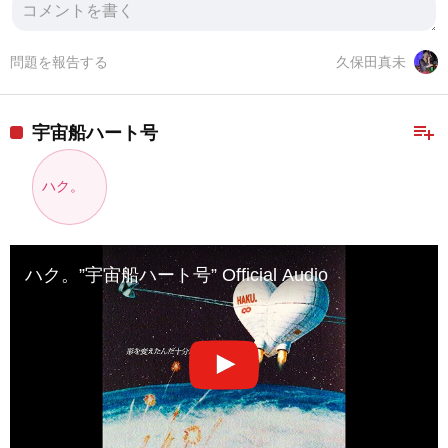
問題を報告する
久保田真未
playlist_add
宇宙船ハート号
ハク。
ハク。”宇宙船ハート号” Official Audio