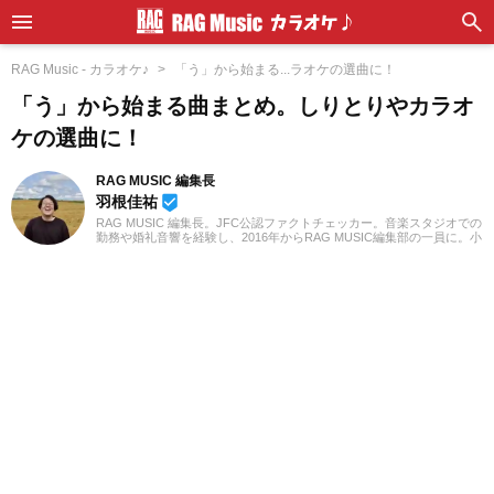
RAG Music - カラオケ♪
「う」から始まる...ラオケの選曲に！
「う」から始まる曲まとめ。しりとりやカラオ
ケの選曲に！
RAG MUSIC 編集長
羽根佳祐
beenhere
RAG MUSIC 編集長。JFC公認ファクトチェッカー。音楽スタジオでの
勤務や婚礼音響を経験し、2016年からRAG MUSIC編集部の一員に。小
学校ではマーチング、中学校では吹奏楽でクラリネット、高校以降は
バンドでドラムと、さまざまな楽器を経験。各種楽曲紹介記事をはじ
め、各地の音楽フェスの紹介記事やライブレポートなど、自身の音楽
活動やこれまでの業務で培った経験を元に日々記事を制作していま
す。音楽は国内外のロックはもちろん、最近ではJ-POPも広く好んで
聴いています。