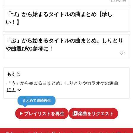
chat_bubble_outline
favorite_border
9
94
「づ」から始まるタイトルの曲まとめ【珍し
い！】
「ぷ」から始まるタイトルの曲まとめ。しりとり
や曲選びの参考に！
favorite_border
1
もくじ
「う」から始まる曲まとめ。しりとりやカラオケの選曲
expand_more
に！
まとめて連続再生
play_arrow
library_music
プレイリストを再生
楽曲をリクエスト