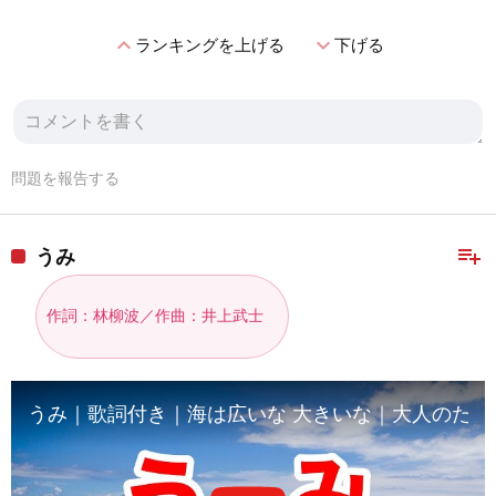
expand_less
expand_more
ランキングを上げる
下げる
問題を報告する
playlist_add
うみ
作詞：林柳波／作曲：井上武士
うみ｜歌詞付き｜海は広いな 大きいな｜大人のための童謡・唱歌｜Ro