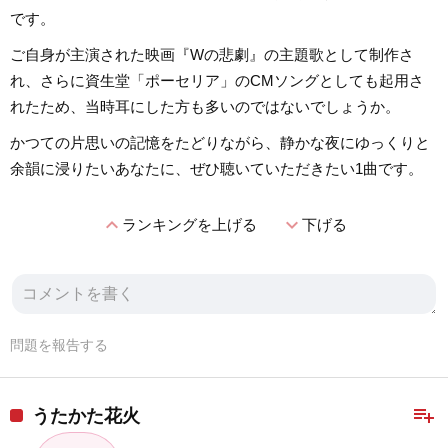
です。
ご自身が主演された映画『Wの悲劇』の主題歌として制作さ
れ、さらに資生堂「ポーセリア」のCMソングとしても起用さ
れたため、当時耳にした方も多いのではないでしょうか。
かつての片思いの記憶をたどりながら、静かな夜にゆっくりと
余韻に浸りたいあなたに、ぜひ聴いていただきたい1曲です。
expand_less
expand_more
ランキングを上げる
下げる
問題を報告する
playlist_add
うたかた花火