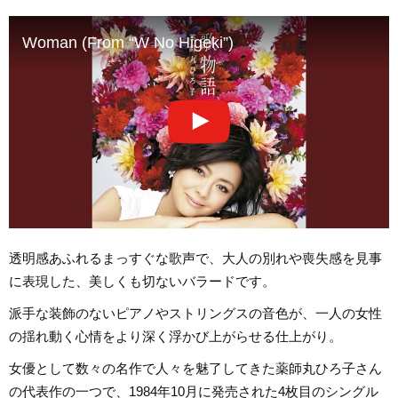
Woman (From “W No Higeki”)
透明感あふれるまっすぐな歌声で、大人の別れや喪失感を見事
に表現した、美しくも切ないバラードです。
派手な装飾のないピアノやストリングスの音色が、一人の女性
の揺れ動く心情をより深く浮かび上がらせる仕上がり。
女優として数々の名作で人々を魅了してきた薬師丸ひろ子さん
の代表作の一つで、1984年10月に発売された4枚目のシングル