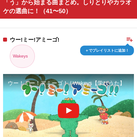
「う」から始まる曲まとめ。しりとりやカラオ
ケの選曲に！（41〜50）
playlist_add
ウー!ミー!アミーゴ!
＋でプレイリストに追加！
Wakeys
ウー！ミー！アミーゴ！ / Wakeys【学びうた】