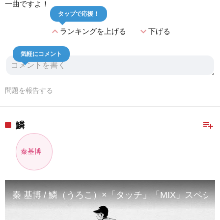
一曲ですよ！
タップで応援！
expand_less
expand_more
ランキングを上げる
下げる
気軽にコメント
問題を報告する
playlist_add
鱗
秦基博
秦 基博 / 鱗（うろこ）×「タッチ」「MIX」スペシャ