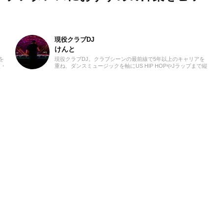
現役クラブDJ
けんと
を
現役クラブDJ。クラブシーンの最前線で5年以上のキャリアを
校・
重ね、ダンスミュージックを軸にUS HIP HOPやJラップまで縦
さに
横無尽にクロスオーバー。自作エディットを織り交ぜた確かな
フル
ミックスワークで、独自のグルーヴを生み出しフロアを魅了し
ンを
ています。
洋
み
ター
る。