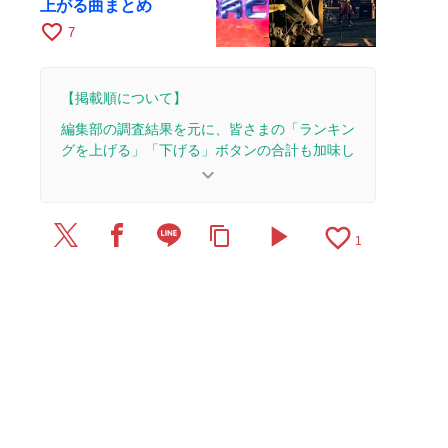
上がる曲まとめ
favorite_border
7
【掲載順について】
編集部の調査結果を元に、皆さまの「ランキン
グを上げる」「下げる」ボタンの合計も加味し
て決まります。
keyboard_arrow_down
【更新履歴】
play_arrow
favorite_border
content_copy
2025/7/10：1本のレビューを追加・更新。
1
2025/7/9：1本のレビューを追加・更新。
2025/4/11：5本のレビューを追加・更新。
2025/4/6：12本のレビューを追加・更新。
2025/4/3：3本のレビューを追加・更新。
2025/3/5：15本のレビューを追加・更新して、記
事全体をアップデートしました。
2025/3/1：1本のレビューを追加・更新。
2024/8/31：10本のレビューを追加・更新して、記
事全体をアップデートしました。
2024/4/30：1本のレビューを追加・更新。