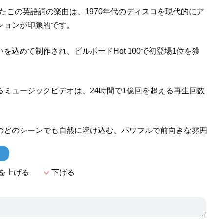
したこの英語詞の楽曲は、1970年代のディスコを現代的にア
ションが印象的です。
込めて制作され、ビルボードHot 100で初登場1位を獲
ミュージックビデオは、24時間で1億回を超える再生回数
のどのシーンでも自然に溶け込む、パワフルで前向きな雰囲
！
expand_more
を上げる
下げる