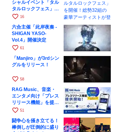
シャルイベント「タル
タルロックフェス」を
開催！総勢32組の豪
favorite_border
16
華アーティストが登場
六合主催「此岸夜奏 -
SHIGAN YASO-
Vol.4」開催決定
favorite_border
61
「Manjiro」が3rdシン
グルをリリース！
favorite_border
58
RAG Music、音楽・
エンタメ向け「プレス
リリース機能」を提供
開始
favorite_border
51
闘争心を掻き立てる！
棒倒しが圧倒的に盛り