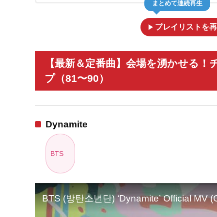
まとめて連続再生
play_arrow
プレイリストを再
【最新＆定番曲】会場を湧かせる！
プ（81〜90）
Dynamite
BTS
BTS (방탄소년단) ‘Dynamite’ Official MV (C