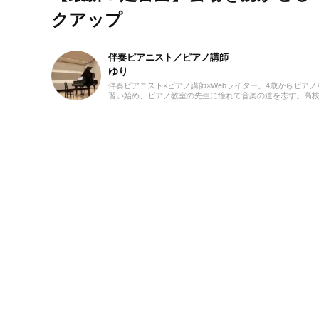
クアップ
伴奏ピアニスト／ピアノ講師
ゆり
伴奏ピアニスト×ピアノ講師×Webライター。4歳からピアノ
習い始め、ピアノ教室の先生に憧れて音楽の道を志す。高
大学と音楽の専門課程に進み、器楽や歌の伴奏のおもしろ
目覚める。現在、ピアノを教える傍ら、地元愛知を中心に
ート・声楽・合唱等の伴奏者として活動している。レッス
通して生徒たちから流行の曲を教わることも多く、邦楽・
楽・CM曲など、ジャンルを問わずなんでもピアノで弾いて
るのが趣味。2021年より、Webライターとしての活動もス
ト。音楽をはじめさまざまなジャンルの執筆にあたってい