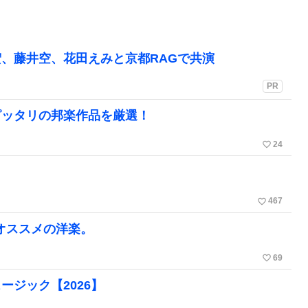
、藤井空、花田えみと京都RAGで共演
PR
ピッタリの邦楽作品を厳選！
favorite_border
24
favorite_border
467
るオススメの洋楽。
favorite_border
69
ジック【2026】