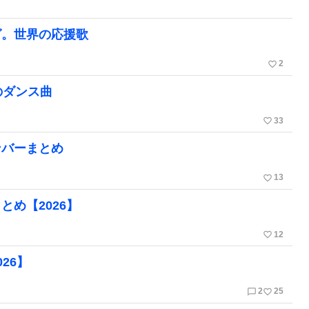
グ。世界の応援歌
favorite_border
2
のダンス曲
favorite_border
33
ンバーまとめ
favorite_border
13
め【2026】
favorite_border
12
26】
chat_bubble_outline
favorite_border
2
25