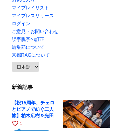
マイプレイリスト
マイプレスリリース
ログイン
ご意見・お問い合わせ
誤字脱字の訂正
編集部について
京都RAGについて
新着記事
【祝15周年、チェロ
とピアノで紡ぐ二人
旅】柏木広樹＆光田健
一が11月12日に京都
favorite_border
1
RAGへ