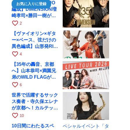
【35周年で初のDUO
お気に入りに登録
編成】DIMENSION増
崎孝司×勝田一樹が10
月11日に京都RAGへ
favorite_border
2
【ヴァイオリン×ギタ
ー×ベース、弦だけの
異色編成】山形発RIM
が初全国ツアーで8月
favorite_border
4
17日にRAGへ
【35年の轟音、京都
へ】山本恭司×満園兄
弟のWILD FLAGが8
月6日にRAGでライブ
favorite_border
6
世界で活躍するサック
ス奏者・寺久保エレナ
が京都へ！カルテッ
ト・ツアー京都公演を
favorite_border
10
10月28日に開催
10日間にわたるスペ