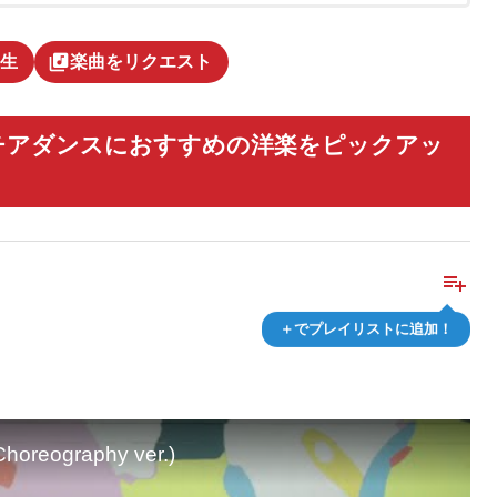
library_music
生
楽曲をリクエスト
チアダンスにおすすめの洋楽をピックアッ
playlist_add
＋でプレイリストに追加！
horeography ver.)