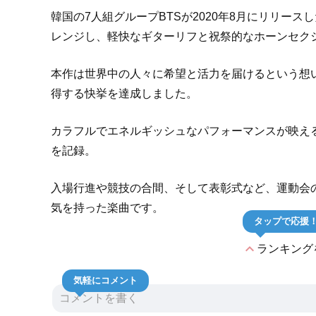
韓国の7人組グループBTSが2020年8月にリリース
レンジし、軽快なギターリフと祝祭的なホーンセク
本作は世界中の人々に希望と活力を届けるという想いを
得する快挙を達成しました。
カラフルでエネルギッシュなパフォーマンスが映える
を記録。
入場行進や競技の合間、そして表彰式など、運動会
気を持った楽曲です。
タップで応援
expand_less
ランキング
気軽にコメント