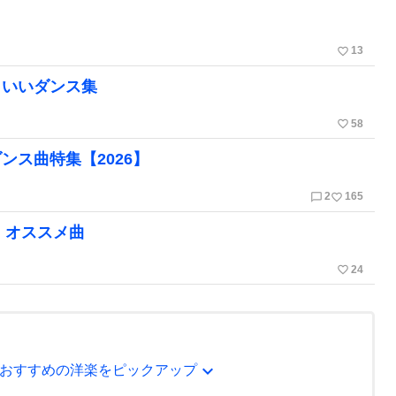
favorite_border
13
こいいダンス集
favorite_border
58
ス曲特集【2026】
chat_bubble_outline
favorite_border
2
165
・オススメ曲
favorite_border
24
expand_more
おすすめの洋楽をピックアップ