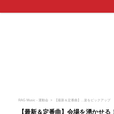
RAG Music - 運動会
【最新＆定番曲】...楽をピックアップ
【最新＆定番曲】会場を湧かせる