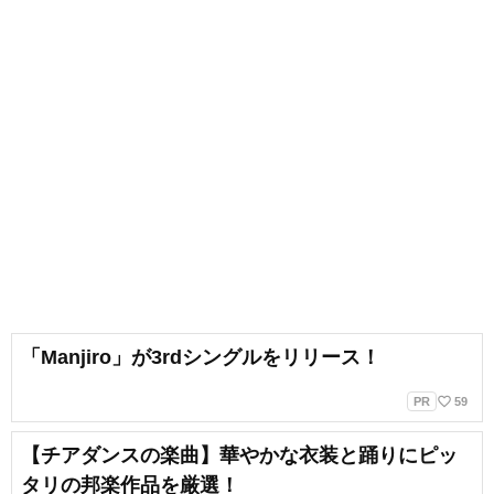
「Manjiro」が3rdシングルをリリース！
favorite_border
PR
59
【チアダンスの楽曲】華やかな衣装と踊りにピッ
タリの邦楽作品を厳選！