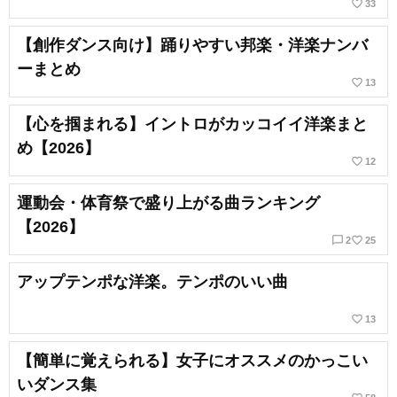
favorite_border
33
【創作ダンス向け】踊りやすい邦楽・洋楽ナンバ
ーまとめ
favorite_border
13
【心を掴まれる】イントロがカッコイイ洋楽まと
め【2026】
favorite_border
12
運動会・体育祭で盛り上がる曲ランキング
【2026】
chat_bubble_outline
favorite_border
2
25
アップテンポな洋楽。テンポのいい曲
favorite_border
13
【簡単に覚えられる】女子にオススメのかっこい
いダンス集