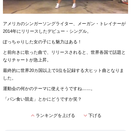
アメリカのシンガーソングライター、メーガン・トレイナーが
2014年にリリースしたデビュー・シングル。
ぽっちゃりした女の子にも魅力はある！
と前向きに歌った曲で、リリースされると、世界各国で話題と
なりチャートが急上昇。
最終的に世界20カ国以上で1位を記録する大ヒット曲となりま
した。
運動会の何かのテーマに使えそうですね……。
「パン食い競走」とかにどうですか笑？
expand_less
expand_more
ランキングを上げる
下げる