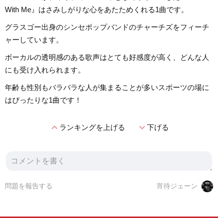
With Me』はさみしがりな心をあたためくれる1曲です。
グラスゴー出身のシンセポップバンドのチャーチズをフィーチ
ャーしています。
ボーカルの透明感のある歌声はとても好感度が高く、どんな人
にも受け入れられます。
年齢も性別もバラバラな人が集まることが多いスポーツの場に
はぴったりな1曲です！
expand_less
expand_more
ランキングを上げる
下げる
問題を報告する
宵待ジェーン