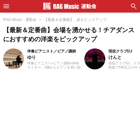
RAG Music - 運動会
【最新＆定番曲】...楽をピックアップ
【最新＆定番曲】会場を湧かせる！チアダンス
におすすめの洋楽をピックアップ
伴奏ピアニスト／ピアノ講師
現役クラブDJ
ゆり
けんと
伴奏ピアニスト×ピアノ講師×Web
現役クラブDJ。ク
ライター。4歳からピアノを習い始
前線で5年以上のキ
め、ピアノ教室の先生に憧れて音
ダンスミュージックを
楽の道を志す。高校・大学と音楽
HOPやJラップま
の専門課程に進み、器楽や歌の伴
スオーバー。自作エ
奏のおもしろさに目覚める。現
り交ぜた確かなミッ
在、ピアノを教える傍ら、地元愛
で、独自のグルーヴ
知を中心にフルート・声楽・合唱
ロアを魅了していま
等の伴奏者として活動している。
レッスンを通して生徒たちから流
行の曲を教わることも多く、邦
楽・洋楽・CM曲など、ジャンルを
問わずなんでもピアノで弾いてみ
るのが趣味。2021年より、Webラ
イターとしての活動もスタート。
音楽をはじめさまざまなジャンル
の執筆にあたっている。