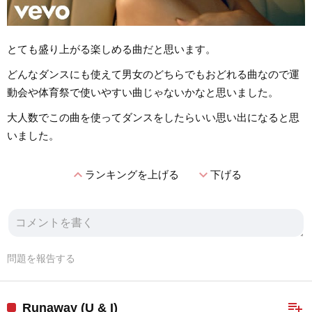
とても盛り上がる楽しめる曲だと思います。
どんなダンスにも使えて男女のどちらでもおどれる曲なので運
動会や体育祭で使いやすい曲じゃないかなと思いました。
大人数でこの曲を使ってダンスをしたらいい思い出になると思
いました。
expand_less
expand_more
ランキングを上げる
下げる
問題を報告する
playlist_add
Runaway (U & I)