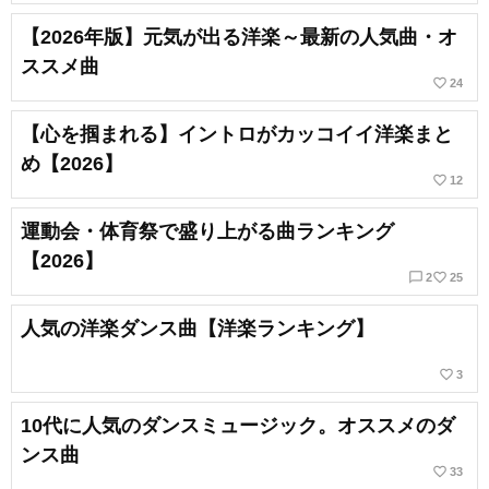
【2026年版】元気が出る洋楽～最新の人気曲・オ
ススメ曲
favorite_border
24
【心を掴まれる】イントロがカッコイイ洋楽まと
め【2026】
favorite_border
12
運動会・体育祭で盛り上がる曲ランキング
【2026】
chat_bubble_outline
favorite_border
2
25
人気の洋楽ダンス曲【洋楽ランキング】
favorite_border
3
10代に人気のダンスミュージック。オススメのダ
ンス曲
favorite_border
33