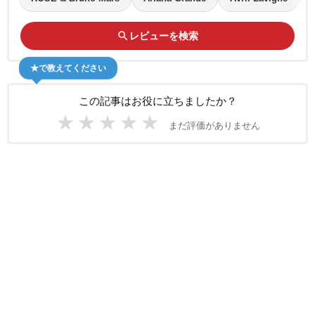
search
レビューを検索
★で教えてください
この記事はお役に立ちましたか？
★
★
★
★
★
まだ評価がありません