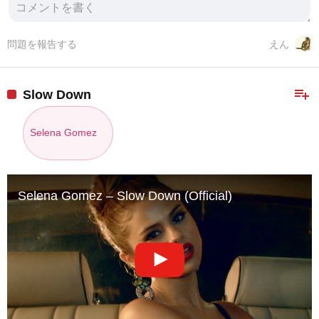
問題を報告する
えん
playlist_add
Slow Down
Selena Gomez
Selena Gomez – Slow Down (Official)