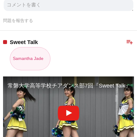
問題を報告する
playlist_add
Sweet Talk
Samantha Jade
常磐大学高等学校チアダンス部7回『Sweet Talk』@