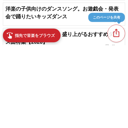
洋楽の子供向けのダンスソング。お遊戯会・発表
会で踊りたいキッズダンス
このページを共有
favorite_border
12
ios_share
【文化祭・学園祭向け】盛り上がるおすすめダン
swipe
指先で音楽をブラウズ
ス曲特集【2026】
chat_bubble_outline
favorite_border
2
165
【最新・定番】運動会・体育祭におすすめの洋楽
BGM【2026】
favorite_border
1
content_copy
【簡単に覚えられる】女子にオススメのかっこい
いダンス集
play_arrow
favorite_border
58
【運動会・体育祭】最高に盛り上がる入場曲！定
favorite_border
番から最新曲まで一挙紹介
favorite_border
64