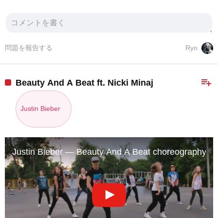
問題を報告する
Ryo
playlist_add
Beauty And A Beat ft. Nicki Minaj
Justin Bieber
Justin Bieber — Beauty And A Beat choreography by