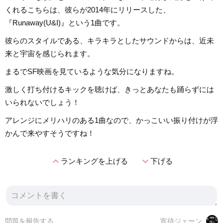
くれるこちらは、彼らが2014年にリリースした、
『Runaway(U&I)』という1曲です。
彼らのスタイルである、キラキラとしたサウンドからは、近未
来と宇宙を感じられます。
まるでSF映画を見ているような気分になりますね。
激しく打ち付けるキックを聴けば、きっとあなたも踊らずには
いられないでしょう！
アレンジにメリハリのある1曲なので、かっこいい振り付けが浮
かんで来やすそうですね！
expand_less
expand_more
ランキングを上げる
下げる
問題を報告する
宵待ジェーン