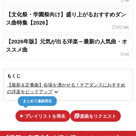
favorite_border
58
【文化祭・学園祭向け】盛り上がるおすすめダン
ス曲特集【2026】
chat_bubble_outline
favorite_border
2
165
【2026年版】元気が出る洋楽～最新の人気曲・オ
ススメ曲
favorite_border
24
もくじ
【最新＆定番曲】会場を湧かせる！チアダンスにおすすめ
expand_more
の洋楽をピックアップ
まとめて連続再生
play_arrow
library_music
プレイリストを再生
楽曲をリクエスト