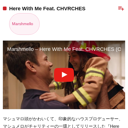
playlist_add
Here With Me Feat. CHVRCHES
Marshmello
Marshmello – Here With Me Feat. CHVRCHES (Offici
マシュマロ頭がかわいくて、印象的なハウスプロデューサー、
マシュメロがチャリティーの一環としてリリースした『Here