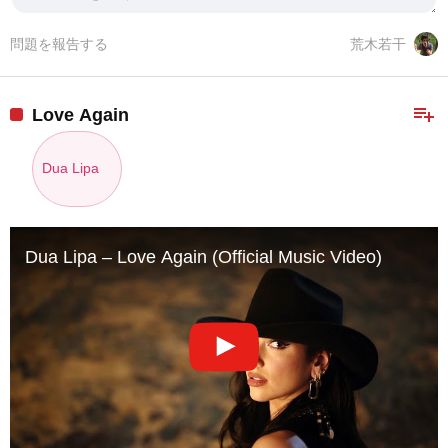
問題を報告する
荒木若干
playlist_add
Love Again
Dua Lipa
Dua Lipa – Love Again (Official Music Video)