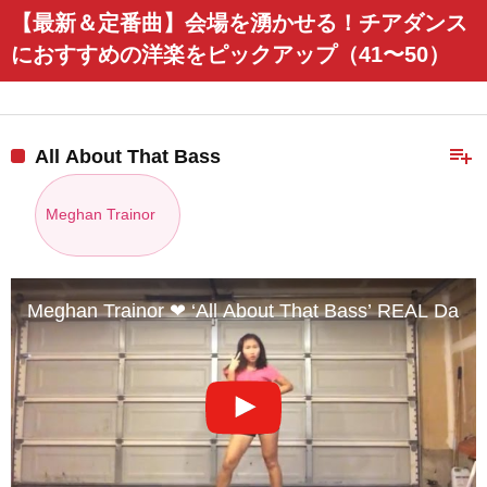
【最新＆定番曲】会場を湧かせる！チアダンス
におすすめの洋楽をピックアップ（41〜50）
playlist_add
All About That Bass
Meghan Trainor
Meghan Trainor ❤ ‘All About That Bass’ REAL Danc