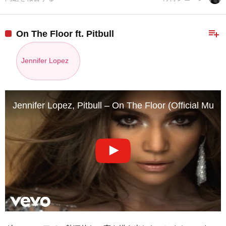
playlist_add
On The Floor ft. Pitbull
Jennifer Lopez
Jennifer Lopez, Pitbull – On The Floor (Official Musi