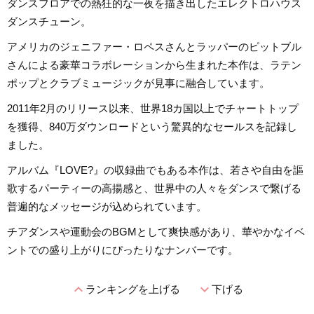
ダンスフロアでの熱狂的な一夜を描き出したエレクトロハウス
ダンスチューン。
アメリカのジェニファー・ロペスさんとラッパーのピットブル
さんによる豪華コラボレーションから生まれた本作は、ラテン
ポップとクラブミュージックが見事に融合しています。
2011年2月のリリース以来、世界18カ国以上でチャートトップ
を獲得、840万ダウンロードという驚異的なセールスを記録し
ました。
アルバム『LOVE?』の収録曲でもある本作は、若さや自由を謳
歌するパーティーの高揚感と、世界中の人々をダンスで繋げる
普遍的なメッセージが込められています。
チアダンスや運動会のBGMとして爽快感があり、華やかなイベ
ントでの盛り上がりにぴったりなナンバーです。
expand_less
expand_more
ランキングを上げる
下げる