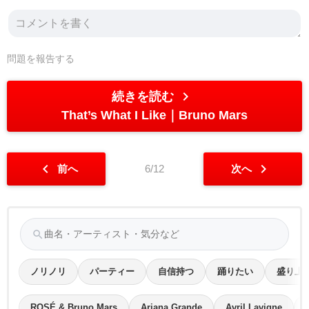
問題を報告する
chevron_right
続きを読む
That’s What I Like
Bruno Mars
chevron_left
chevron_right
前へ
6/12
次へ
search
ノリノリ
パーティー
自信持つ
踊りたい
盛り上
ROSÉ & Bruno Mars
Ariana Grande
Avril Lavigne