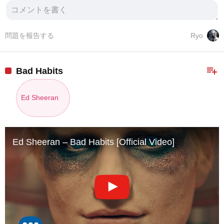
問題を報告する
Ryo
playlist_add
Bad Habits
Ed Sheeran
Ed Sheeran – Bad Habits [Official Video]