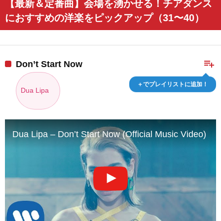
【最新＆定番曲】会場を湧かせる！チアダンス
におすすめの洋楽をピックアップ（31〜40）
playlist_add
Don’t Start Now
＋でプレイリストに追加！
Dua Lipa
Dua Lipa – Don’t Start Now (Official Music Video)