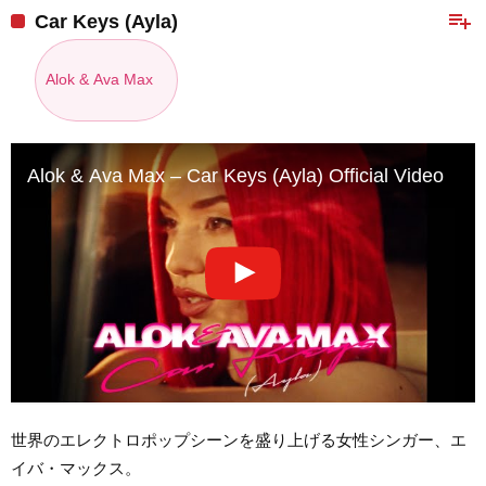
playlist_add
Car Keys (Ayla)
Alok & Ava Max
Alok & Ava Max – Car Keys (Ayla) Official Video
世界のエレクトロポップシーンを盛り上げる女性シンガー、エ
イバ・マックス。