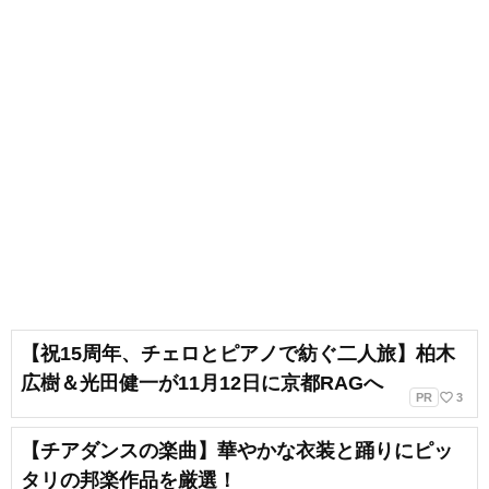
【祝15周年、チェロとピアノで紡ぐ二人旅】柏木
広樹＆光田健一が11月12日に京都RAGへ
favorite_border
PR
3
【チアダンスの楽曲】華やかな衣装と踊りにピッ
タリの邦楽作品を厳選！