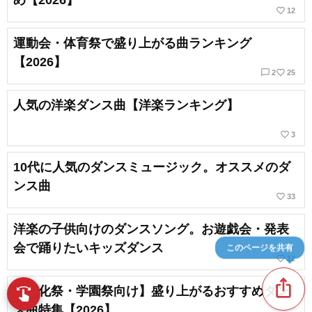
め【2026】
favorite_border
12
運動会・体育祭で盛り上がる曲ランキング
【2026】
chat_bubble_outline
favorite_border
2
25
人気の洋楽ダンス曲【洋楽ランキング】
favorite_border
3
10代に人気のダンスミュージック。オススメのダ
ンス曲
favorite_border
33
洋楽の子供向けのダンスソング。お遊戯会・発表
会で踊りたいキッズダンス
このページを共有
favorite_border
12
ios_share
【文化祭・学園祭向け】盛り上がるおすすめダン
swipe
指先で音楽をブラウズ
ス曲特集【2026】