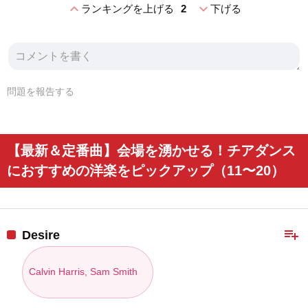
expand_less
expand_more
ランキングを上げる
2
下げる
問題を報告する
【最新＆定番曲】会場を湧かせる！チアダンス
におすすめの洋楽をピックアップ（11〜20）
playlist_add
Desire
Calvin Harris, Sam Smith