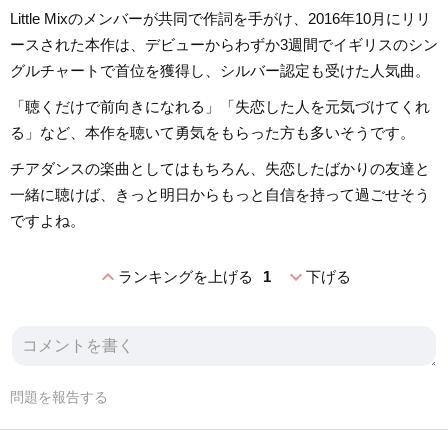
Little Mixのメンバーが共同で作詞を手がけ、2016年10月にリリ
ースされた本作は、デビューからわずか3週間でイギリスのシン
グルチャートで首位を獲得し、シルバー認定も受けた人気曲。
「聴くだけで前向きになれる」「失恋した人を元気づけてくれ
る」など、本作を聴いて勇気をもらった方も多いそうです。
チアダンスの楽曲としてはもちろん、失恋したばかりの友達と
一緒に聴けば、きっと明日からもっと自信を持って過ごせそう
ですよね。
expand_less
expand_more
ランキングを上げる
1
下げる
問題を報告する