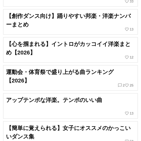
favorite_border
33
【創作ダンス向け】踊りやすい邦楽・洋楽ナンバ
ーまとめ
favorite_border
13
【心を掴まれる】イントロがカッコイイ洋楽まと
め【2026】
favorite_border
12
運動会・体育祭で盛り上がる曲ランキング
【2026】
chat_bubble_outline
favorite_border
2
25
アップテンポな洋楽。テンポのいい曲
favorite_border
13
【簡単に覚えられる】女子にオススメのかっこい
いダンス集