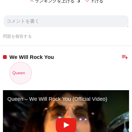
expand_less
expand_more
ランキングを上げる
3
下げる
問題を報告する
playlist_add
We Will Rock You
Queen
Queen – We Will Rock You (Official Video)