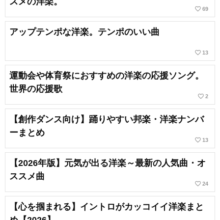
スメの洋楽。
favorite_border
69
アップテンポな洋楽。テンポのいい曲
favorite_border
13
運動会や体育祭におすすめの洋楽の応援ソング。
世界の応援歌
favorite_border
2
【創作ダンス向け】踊りやすい邦楽・洋楽ナンバ
ーまとめ
favorite_border
13
【2026年版】元気が出る洋楽～最新の人気曲・オ
ススメ曲
favorite_border
24
【心を掴まれる】イントロがカッコイイ洋楽まと