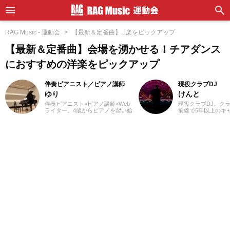
RAG Music - 運動会
【最新＆定番曲】...楽をピックアップ
【最新＆定番曲】会場を湧かせる！チアダンス
におすすめの洋楽をピックアップ
伴奏ピアニスト／ピアノ講師
現役クラブDJ
ゆり
けんと
伴奏ピアニスト×ピアノ講師×Web
現役クラブDJ。ク
ライター。4歳からピアノを習い始
前線で5年以上のキ
め、ピアノ教室の先生に憧れて音
ダンスミュージックを
楽の道を志す。高校・大学と音楽
HOPやJラップま
の専門課程に進み、器楽や歌の伴
スオーバー。自作エ
奏のおもしろさに目覚める。現
り交ぜた確かなミッ
在、ピアノを教える傍ら、地元愛
で、独自のグルーヴ
知を中心にフルート・声楽・合唱
ロアを魅了していま
等の伴奏者として活動している。
レッスンを通して生徒たちから流
行の曲を教わることも多く、邦
楽・洋楽・CM曲など、ジャンルを
問わずなんでもピアノで弾いてみ
るのが趣味。2021年より、Webラ
イターとしての活動もスタート。
音楽をはじめさまざまなジャンル
の執筆にあたっている。