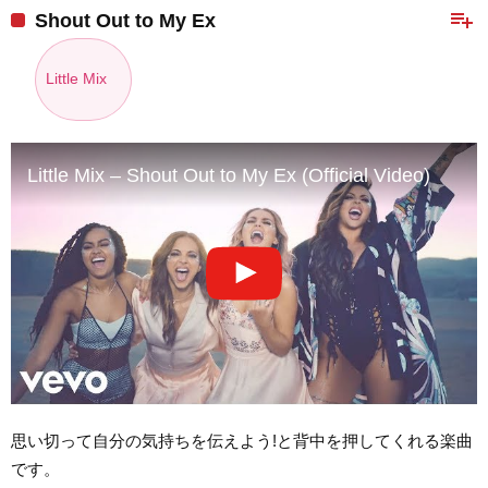
playlist_add
Shout Out to My Ex
Little Mix
Little Mix – Shout Out to My Ex (Official Video)
思い切って自分の気持ちを伝えよう!と背中を押してくれる楽曲
です。