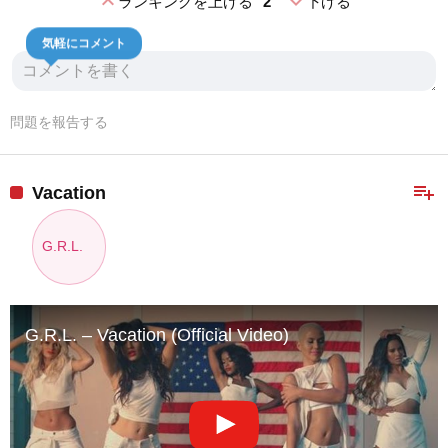
expand_less
expand_more
ランキングを上げる
2
下げる
気軽にコメント
問題を報告する
playlist_add
Vacation
G.R.L.
G.R.L. – Vacation (Official Video)