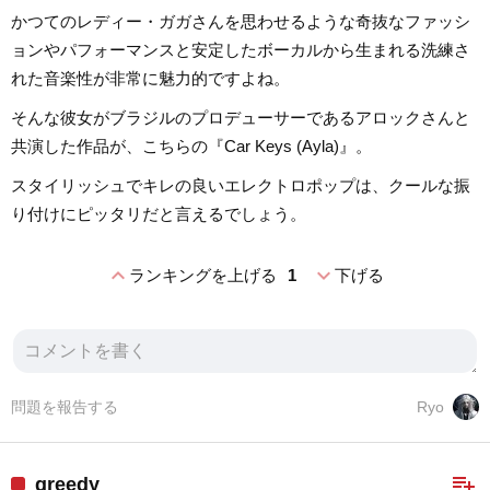
かつてのレディー・ガガさんを思わせるような奇抜なファッシ
ョンやパフォーマンスと安定したボーカルから生まれる洗練さ
れた音楽性が非常に魅力的ですよね。
そんな彼女がブラジルのプロデューサーであるアロックさんと
共演した作品が、こちらの『Car Keys (Ayla)』。
スタイリッシュでキレの良いエレクトロポップは、クールな振
り付けにピッタリだと言えるでしょう。
expand_less
expand_more
ランキングを上げる
1
下げる
問題を報告する
Ryo
playlist_add
greedy