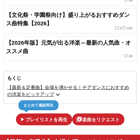
favorite_border
58
【文化祭・学園祭向け】盛り上がるおすすめダン
ス曲特集【2026】
chat_bubble_outline
favorite_border
2
165
【2026年版】元気が出る洋楽～最新の人気曲・オ
ススメ曲
favorite_border
24
もくじ
【最新＆定番曲】会場を湧かせる！チアダンスにおすすめ
expand_more
の洋楽をピックアップ
まとめて連続再生
play_arrow
library_music
プレイリストを再生
楽曲をリクエスト