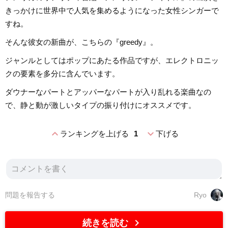
きっかけに世界中で人気を集めるようになった女性シンガーで
すね。
そんな彼女の新曲が、こちらの『greedy』。
ジャンルとしてはポップにあたる作品ですが、エレクトロニッ
クの要素を多分に含んでいます。
ダウナーなパートとアッパーなパートが入り乱れる楽曲なの
で、静と動が激しいタイプの振り付けにオススメです。
expand_less
expand_more
ランキングを上げる
1
下げる
問題を報告する
Ryo
chevron_right
続きを読む