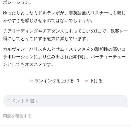
ボレーション。
ゆったりとしたミドルテンポが、非英語圏のリスナーにも親し
みやすさを感じさせるのではないでしょうか。
チアリーディングやチアダンスにもってこいの1曲で、観客を一
瞬にしてとりこにする魅力に満ちています。
カルヴィン・ハリスさんとサム・スミスさんの親和性の高いコ
ラボレーションにより生み出された本作は、パーティーチュー
ンとしてもオススメです。
expand_less
expand_more
ランキングを上げる
1
下げる
問題を報告する