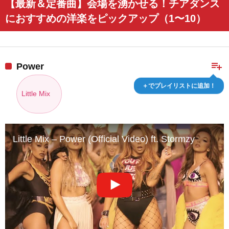
【最新＆定番曲】会場を湧かせる！チアダンス
におすすめの洋楽をピックアップ（1〜10）
playlist_add
Power
＋でプレイリストに追加！
Little Mix
Little Mix – Power (Official Video) ft. Stormzy