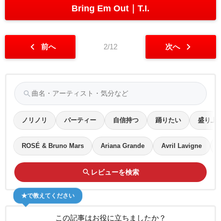
Bring Em Out
T.I.
chevron_left
chevron_right
前へ
2/12
次へ
search
ノリノリ
パーティー
自信持つ
踊りたい
盛り上
ROSÉ & Bruno Mars
Ariana Grande
Avril Lavigne
search
レビューを検索
★で教えてください
この記事はお役に立ちましたか？