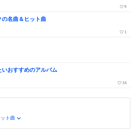
favorite_border
6
クの名曲＆ヒット曲
favorite_border
1
たいおすすめのアルバム
favorite_border
34
expand_more
ヒット曲