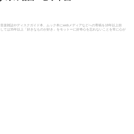
音楽雑誌やディスクガイド本、ムック本にwebメディアなどへの寄稿を18年以上担
しては35年以上「好きなものが好き」をモットーに好奇心を忘れないことを常に心が
ストという立ち位置でした。演奏経験のある楽器はベース、ギター、ピアノ。40代半