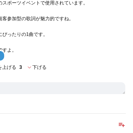
のスポーツイベントで使用されています。
観客参加型の歌詞が魅力的ですね。
にぴったりの1曲です。
ですよ。
expand_more
を上げる
3
下げる
playlist_add