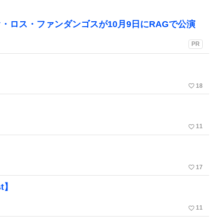
・ロス・ファンダンゴスが10月9日にRAGで公演
PR
favorite_border
18
favorite_border
11
favorite_border
17
t】
favorite_border
11