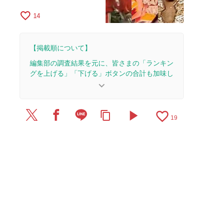
favorite_border
14
【掲載順について】
編集部の調査結果を元に、皆さまの「ランキン
グを上げる」「下げる」ボタンの合計も加味し
て決まります。
keyboard_arrow_down
【更新履歴】
play_arrow
favorite_border
content_copy
2026/2/28：1本のレビューを追加・更新。
19
2025/8/14：12本のレビューを追加・更新。
2025/4/10：1本のレビューを追加・更新。
2025/3/4：1本のレビューを追加・更新。
2025/3/1：2本のレビューを追加・更新。
2025/2/27：1本のレビューを追加・更新。
2024/7/23：15本のレビューを追加・更新して、記
事全体をアップデートしました。
2023/12/31：1本のレビューを追加・更新。
2022/8/5：記事全体をアップデートしました。
2022/8/4：3本のレビューを追加・更新。