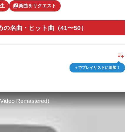
library_music
生
楽曲をリクエスト
の名曲・ヒット曲（41〜50）
playlist_add
＋でプレイリストに追加！
 Video Remastered)