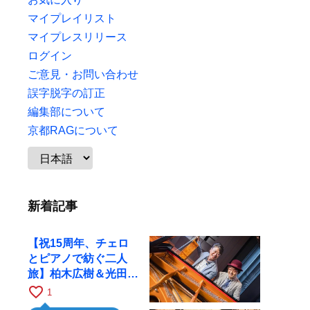
マイプレイリスト
マイプレスリリース
ログイン
ご意見・お問い合わせ
誤字脱字の訂正
編集部について
京都RAGについて
新着記事
【祝15周年、チェロ
とピアノで紡ぐ二人
旅】柏木広樹＆光田健
一が11月12日に京都
favorite_border
1
RAGへ