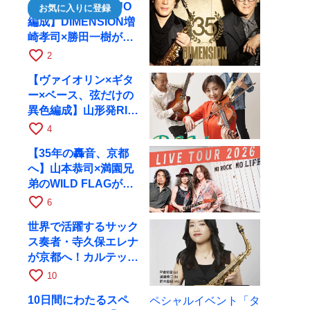
【35周年で初のDUO
お気に入りに登録
編成】DIMENSION増
崎孝司×勝田一樹が10
月11日に京都RAGへ
favorite_border
2
【ヴァイオリン×ギタ
ー×ベース、弦だけの
異色編成】山形発RIM
が初全国ツアーで8月
favorite_border
4
17日にRAGへ
【35年の轟音、京都
へ】山本恭司×満園兄
弟のWILD FLAGが8
月6日にRAGでライブ
favorite_border
6
世界で活躍するサック
ス奏者・寺久保エレナ
が京都へ！カルテッ
ト・ツアー京都公演を
favorite_border
10
10月28日に開催
10日間にわたるスペ