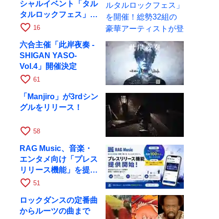
シャルイベント「タル
タルロックフェス」を
開催！総勢32組の豪
favorite_border
16
華アーティストが登場
六合主催「此岸夜奏 -
SHIGAN YASO-
Vol.4」開催決定
favorite_border
61
「Manjiro」が3rdシン
グルをリリース！
favorite_border
58
RAG Music、音楽・
エンタメ向け「プレス
リリース機能」を提供
開始
favorite_border
51
ロックダンスの定番曲
からルーツの曲まで