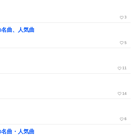
favorite_border
3
の名曲、人気曲
favorite_border
5
favorite_border
11
favorite_border
14
favorite_border
6
の名曲・人気曲