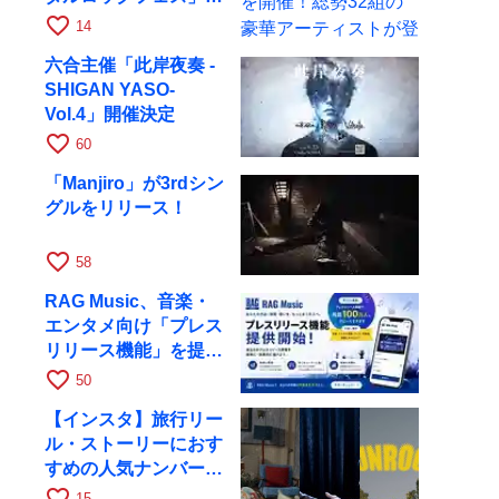
開催！総勢32組の豪
favorite_border
14
華アーティストが登場
六合主催「此岸夜奏 -
SHIGAN YASO-
Vol.4」開催決定
favorite_border
60
「Manjiro」が3rdシン
グルをリリース！
favorite_border
58
RAG Music、音楽・
エンタメ向け「プレス
リリース機能」を提供
開始
favorite_border
50
【インスタ】旅行リー
ル・ストーリーにおす
すめの人気ナンバーを
厳選
favorite_border
15