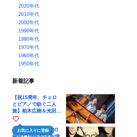
2020年代
2010年代
2000年代
1990年代
1980年代
1970年代
1960年代
1950年代
新着記事
【祝15周年、チェロ
とピアノで紡ぐ二人
旅】柏木広樹＆光田健
一が11月12日に京都
favorite_border
RAGへ
【35周年で初のDUO
お気に入りに登録
編成】DIMENSION増