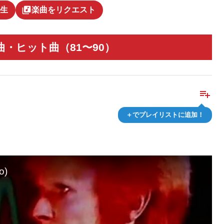
library_music
生
楽曲をリクエスト
・ヒット曲（81〜90）
playlist_add
＋でプレイリストに追加！
o)