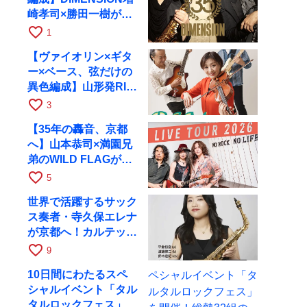
崎孝司×勝田一樹が10
月11日に京都RAGへ
favorite_border
1
【ヴァイオリン×ギタ
ー×ベース、弦だけの
異色編成】山形発RIM
が初全国ツアーで8月
favorite_border
3
17日にRAGへ
【35年の轟音、京都
へ】山本恭司×満園兄
弟のWILD FLAGが8
月6日にRAGでライブ
favorite_border
5
世界で活躍するサック
ス奏者・寺久保エレナ
が京都へ！カルテッ
ト・ツアー京都公演を
favorite_border
9
10月28日に開催
10日間にわたるスペ
シャルイベント「タル
タルロックフェス」を