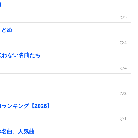
曲
favorite_border
5
まとめ
favorite_border
4
失わない名曲たち
favorite_border
4
favorite_border
3
ランキング【2026】
favorite_border
1
の名曲、人気曲