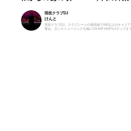
現役クラブDJ
けんと
現役クラブDJ。クラブシーンの最前線で5年以上のキャリア
重ね、ダンスミュージックを軸にUS HIP HOPやJラップま
横無尽にクロスオーバー。自作エディットを織り交ぜた確
ミックスワークで、独自のグルーヴを生み出しフロアを魅
ています。