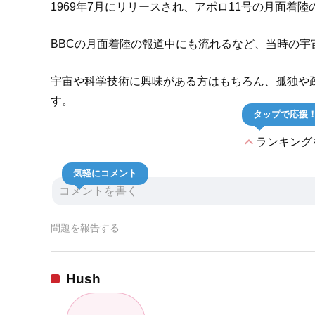
1969年7月にリリースされ、アポロ11号の月面
BBCの月面着陸の報道中にも流れるなど、当時の宇
宇宙や科学技術に興味がある方はもちろん、孤独や
す。
タップで応援
expand_less
ランキング
気軽にコメント
問題を報告する
Hush