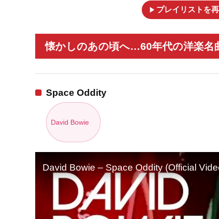
play_arrow
プレイリストを再
懐かしのあの頃へ…60年代の洋楽名曲
Space Oddity
David Bowie
David Bowie – Space Oddity (Official Vide