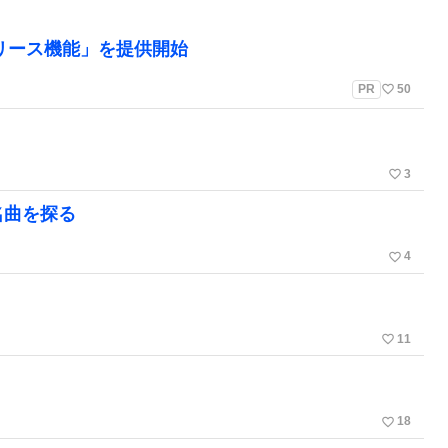
リリース機能」を提供開始
favorite_border
PR
50
favorite_border
3
名曲を探る
favorite_border
4
favorite_border
11
favorite_border
18