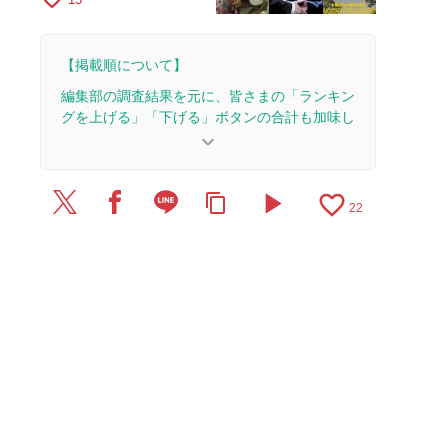
【掲載順について】
編集部の調査結果を元に、皆さまの「ランキン
グを上げる」「下げる」ボタンの合計も加味し
て決まります。
keyboard_arrow_down
【更新履歴】
play_arrow
favorite_border
content_copy
2026/2/28：1本のレビューを追加・更新。
22
2025/4/12：1本のレビューを追加・更新。
2025/4/11：3本のレビューを追加・更新。
2025/3/13：16本のレビューを追加・更新して、記
事全体をアップデートしました。
2024/8/11：15本のレビューを追加・更新して、記
事全体をアップデートしました。
2024/1/5：8本のレビューを追加・更新。
2020/2/12：16本のレビューを追加・更新して、記
事全体をアップデートしました。
2017/8/9：28本のレビューを追加・更新。
2015/11/5：記事を公開しました。