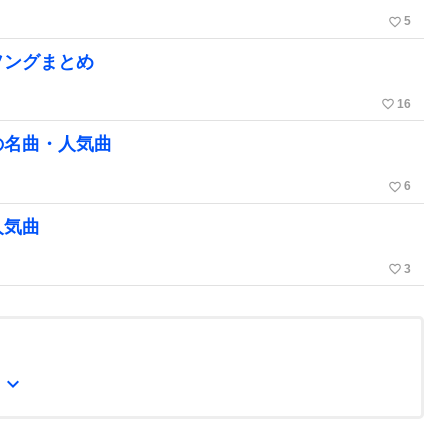
favorite_border
5
ソングまとめ
favorite_border
16
の名曲・人気曲
favorite_border
6
人気曲
favorite_border
3
expand_more
曲