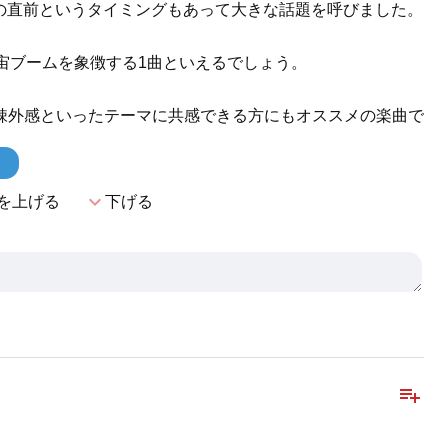
着陸の直前というタイミングもあって大きな話題を呼びました。
宙ブームを象徴する1曲といえるでしょう。
疎外感といったテーマに共感できる方にもオススメの楽曲で
！
expand_more
を上げる
下げる
playlist_add