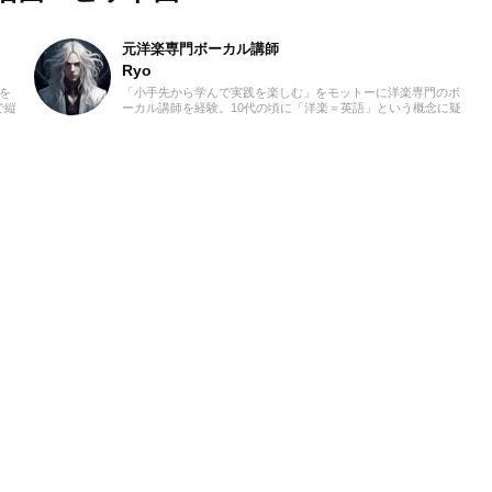
元洋楽専門ボーカル講師
Ryo
を
「小手先から学んで実践を楽しむ」をモットーに洋楽専門のボ
で縦
ーカル講師を経験。10代の頃に「洋楽＝英語」という概念に疑
かな
問を感じ、世界中の楽曲を聴き始めました。現在では80ヵ国以
了し
上の音楽を聴き漁り、個人で楽曲紹介のブログを運営。普段は
ヌエボフラメンコ、ボレロ、カンツォーネ、R&Bなどのジャン
ルをよく聴きます。あなたが求める1曲を探して、日々記事を
更新してまいります！