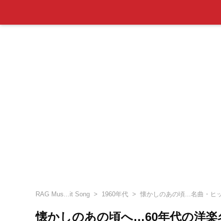
RAG Mus...it Song
1960年代
懐かしのあの頃...名曲・ヒ
懐かしのあの頃へ…60年代の洋楽