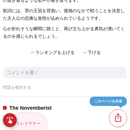
の透き通るような歌声が響き渡ります。
歌詞には、罪の王冠を背負い、孤独のなかで戦うことを決意し
た主人公の悲痛な覚悟が込められているようです。
心が折れそうな瞬間に聴くと、再び立ち上がる勇気が湧いてく
るのを感じられるでしょう。
expand_less
expand_more
ランキングを上げる
下げる
問題を報告する
このページを共有
The Novemberist
ios_share
swipe
指先で音楽をブラウズ
ストレイテナー