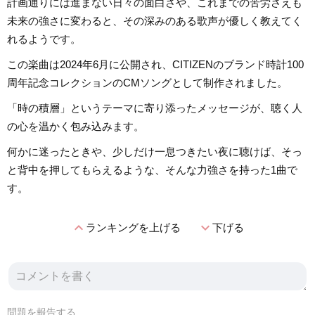
計画通りには進まない日々の面白さや、これまでの苦労さえも
未来の強さに変わると、その深みのある歌声が優しく教えてく
れるようです。
この楽曲は2024年6月に公開され、CITIZENのブランド時計100
周年記念コレクションのCMソングとして制作されました。
「時の積層」というテーマに寄り添ったメッセージが、聴く人
の心を温かく包み込みます。
何かに迷ったときや、少しだけ一息つきたい夜に聴けば、そっ
と背中を押してもらえるような、そんな力強さを持った1曲で
す。
expand_less
expand_more
ランキングを上げる
下げる
問題を報告する