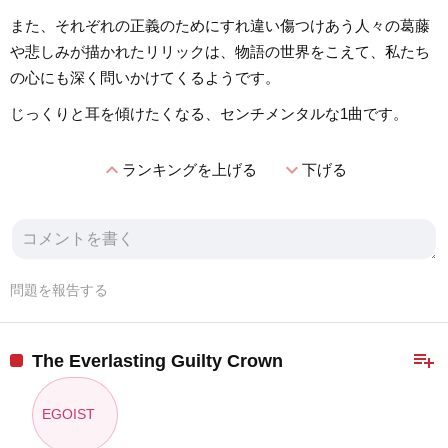
また、それぞれの正義のためにすれ違い傷つけあう人々の葛藤
や悲しみが描かれたリリックは、物語の世界をこえて、私たち
の心にも深く問いかけてくるようです。
じっくりと耳を傾けたくなる、センチメンタルな1曲です。
expand_less
expand_more
ランキングを上げる
下げる
問題を報告する
playlist_add
The Everlasting Guilty Crown
EGOIST