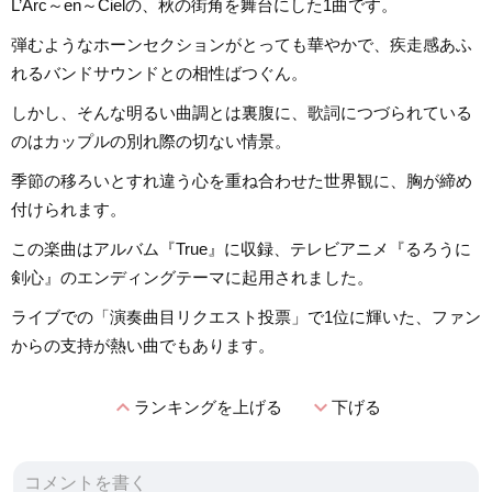
L’Arc～en～Cielの、秋の街角を舞台にした1曲です。
弾むようなホーンセクションがとっても華やかで、疾走感あふ
れるバンドサウンドとの相性ばつぐん。
しかし、そんな明るい曲調とは裏腹に、歌詞につづられている
のはカップルの別れ際の切ない情景。
季節の移ろいとすれ違う心を重ね合わせた世界観に、胸が締め
付けられます。
この楽曲はアルバム『True』に収録、テレビアニメ『るろうに
剣心』のエンディングテーマに起用されました。
ライブでの「演奏曲目リクエスト投票」で1位に輝いた、ファン
からの支持が熱い曲でもあります。
expand_less
expand_more
ランキングを上げる
下げる