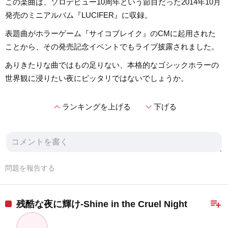
この楽曲は、ソロデビュー10周年という節目だった2014年10月
発売のミニアルバム『LUCIFER』に収録。
表題曲がホラーゲーム『サイコブレイク』のCMに起用された
ことから、その発売記念イベントでもライブ披露されました。
ありきたりな曲ではもの足りない、本格的なゴシックホラーの
世界観に浸りたい夜にピッタリではないでしょうか。
expand_less
expand_more
ランキングを上げる
下げる
問題を報告する
playlist_add
残酷な夜に輝け-Shine in the Cruel Night