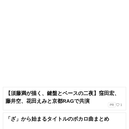
【須藤満が描く、鍵盤とベースの二夜】窪田宏、
藤井空、花田えみと京都RAGで共演
favorite_border
PR
1
「ざ」から始まるタイトルのボカロ曲まとめ