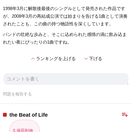
1998年3月に解散後最後のシングルとして発売された作品です
が、2008年3月の再結成公演では始まりを告げる1曲として演奏
されたことも、この曲の持つ物語性を深くしています。
バンドの壮絶な歩みと、そこに込められた感情の渦に飲み込ま
れたい夜にぴったりの1曲ですね。
expand_less
expand_more
ランキングを上げる
下げる
問題を報告する
playlist_add
the Beat of Life
久保田利伸