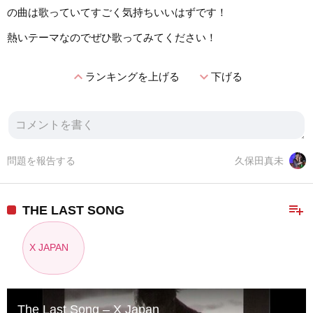
の曲は歌っていてすごく気持ちいいはずです！
熱いテーマなのでぜひ歌ってみてください！
expand_less
expand_more
ランキングを上げる
下げる
問題を報告する
久保田真未
playlist_add
THE LAST SONG
X JAPAN
The Last Song – X Japan