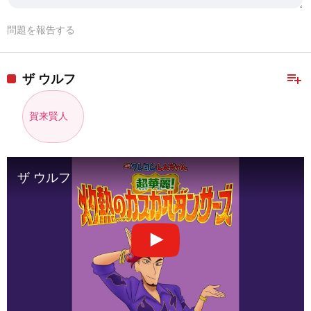
問題を報告する
playlist_add
ザ ウルフ
賀来賢人
ザ ウルフ