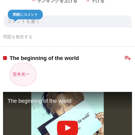
expand_less
expand_more
ランキングを上げる
下げる
気軽にコメント
問題を報告する
playlist_add
The beginning of the world
堂本光一
The beginning of the world