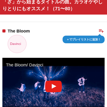
「ざ」から始まるタイトルの曲。カラオケやし
りとりにもオススメ！（71〜80）
playlist_add
The Bloom
＋でプレイリストに追加！
Davinci
The Bloom/ Davinci