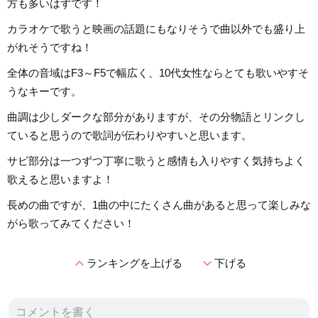
方も多いはずです！
カラオケで歌うと映画の話題にもなりそうで曲以外でも盛り上
がれそうですね！
全体の音域はF3～F5で幅広く、10代女性ならとても歌いやすそ
うなキーです。
曲調は少しダークな部分がありますが、その分物語とリンクし
ていると思うので歌詞が伝わりやすいと思います。
サビ部分は一つずつ丁寧に歌うと感情も入りやすく気持ちよく
歌えると思いますよ！
長めの曲ですが、1曲の中にたくさん曲があると思って楽しみな
がら歌ってみてください！
expand_less
expand_more
ランキングを上げる
下げる