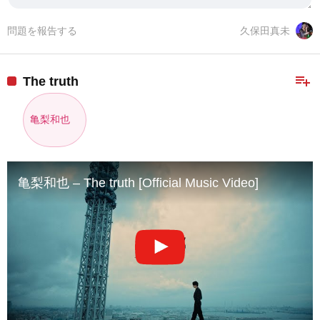
問題を報告する
久保田真未
playlist_add
The truth
亀梨和也
亀梨和也 – The truth [Official Music Video]