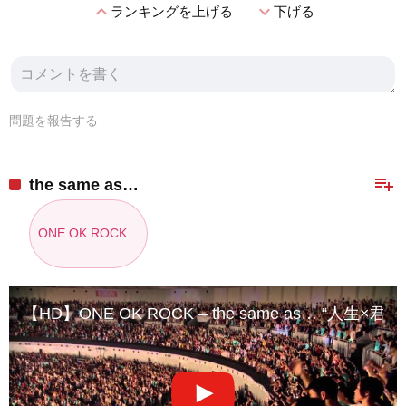
expand_less
expand_more
ランキングを上げる
下げる
問題を報告する
playlist_add
the same as…
ONE OK ROCK
【HD】ONE OK ROCK – the same as… “人生×君＝”