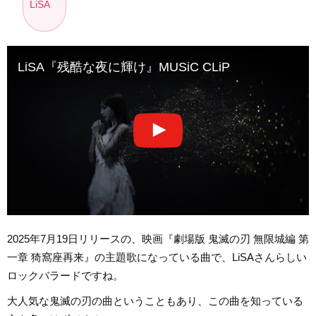
LiSA
LiSA『残酷な夜に輝け』MUSiC CLiP
2025年7月19日リリースの、映画『劇場版 鬼滅の刃 無限城編 第
一章 猗窩座再来』の主題歌になっている曲で、LiSAさんらしい
ロックバラードですね。
大人気な鬼滅の刃の曲ということもあり、この曲を知っている