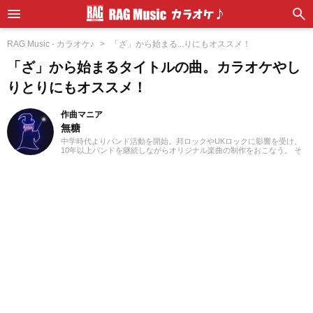
RAG Music - カラオケ♪
「ざ」から始まる...りにもオススメ！
「ざ」から始まるタイトルの曲。カラオケやし
りとりにもオススメ！
作曲マニア
無糖
中学時代よりバンド活動を開始。邦ロックやUKロックに影響を受け、
10年以上バンドを継続しながらオリジナル楽曲の制作をおこなう。 そ
の後、初音ミクを用いたボーカロイド楽曲の制作にも取り組み、公開
楽曲の累計再生回数は1万回を突破。 音楽雑誌での執筆歴は5年。現在
は音楽ライター / ディレクター / 作曲家として活動し、全国各地のライ
ブにも足を運びながら、シーンの動向を現場目線で捉えている。 現在
はアコースティックギターを軸に、コード解析やギタースケールの知
識を活かしたギタープレイを東京のライブハウスで披露。幅広いジャ
ンルの音楽知識を生かした執筆をおこなう。