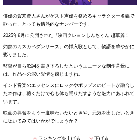
俳優の賀来賢人さんがゲスト声優を務めるキャラクター名義で
歌った、とっても情熱的なナンバーです。
2025年8月に公開された『映画クレヨンしんちゃん 超華麗！
灼熱のカスカベダンサーズ』の挿入歌として、物語を華やかに
彩りました。
監督が自ら歌詞を書き下ろしたというユニークな制作背景に
は、作品への深い愛情を感じますね。
インド音楽のエッセンスにロックやポップスのビートが融合し
た本作は、聴くだけで心も体も踊りだすような魅力にあふれて
います。
映画の興奮をもう一度味わいたいときや、元気を出したいとき
に聴いてみてはいかがでしょうか？
expand_less
expand_more
ランキングを上げる
下げる