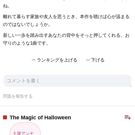
ね。
離れて暮らす家族や友人を思うとき、本作を聴けば心が温まる
のではないでしょうか。
新しい一歩を踏み出すあなたの背中をそっと押してくれる、お
守りのような1曲です。
expand_less
expand_more
ランキングを上げる
下げる
問題を報告する
playlist_add
The Magic of Halloween
土屋アンナ