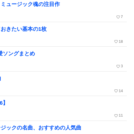
クミュージック魂の注目作
favorite_border
7
おきたい基本の1枚
favorite_border
18
恋愛ソングまとめ
favorite_border
3
曲
favorite_border
14
6】
favorite_border
11
ージックの名曲、おすすめの人気曲