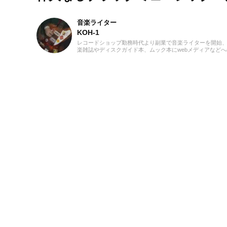
音楽ライター
KOH-1
レコードショップ勤務時代より副業で音楽ライターを開始
楽雑誌やディスクガイド本、ムック本にwebメディアなどへ
寄稿を18年以上担当。ライターとしては洋楽が主戦場です
音楽リスナーとしては35年以上「好きなものが好き」をモ
ーに好奇心を忘れないことを常に心がけています。バンド
歴あり、作詞作曲を担当するベーシストという立ち位置で
た。演奏経験のある楽器はベース、ギター、ピアノ。40代
から英語の勉強を開始、現在も継続中です。