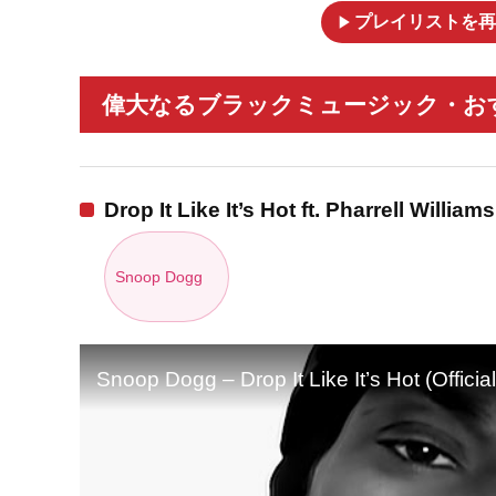
play_arrow
プレイリストを再
偉大なるブラックミュージック・おす
Drop It Like It’s Hot ft. Pharrell Williams
Snoop Dogg
Snoop Dogg – Drop It Like It’s Hot (Official