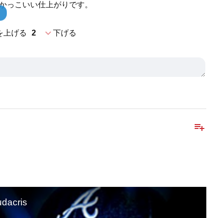
でかっこいい仕上がりです。
expand_more
を上げる
2
下げる
playlist_add
udacris