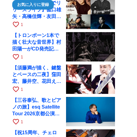
【川口千里、京都でリ
お気に入りに登録
リースライブ】菰口雄
矢・高橋佳輝・友田ジ
ュンと9月28日にRAG
favorite_border
1
へ
【トロンボーン1本で
描く壮大な音世界】村
田陽一がCD発売記念
ツアーで9月4日に京
favorite_border
1
都へ
【須藤満が描く、鍵盤
とベースの二夜】窪田
宏、藤井空、花田えみ
と京都RAGで共演
favorite_border
1
【三谷泰弘、歌とピア
ノの旅】esq Satellite
Tour 2026京都公演を
10月に開催
favorite_border
1
【祝15周年、チェロ