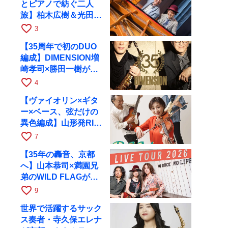
とピアノで紡ぐ二人
旅】柏木広樹＆光田健
一が11月12日に京都
favorite_border
3
RAGへ
【35周年で初のDUO
編成】DIMENSION増
崎孝司×勝田一樹が10
月11日に京都RAGへ
favorite_border
4
【ヴァイオリン×ギタ
ー×ベース、弦だけの
異色編成】山形発RIM
が初全国ツアーで8月
favorite_border
7
17日にRAGへ
【35年の轟音、京都
へ】山本恭司×満園兄
弟のWILD FLAGが8
月6日にRAGでライブ
favorite_border
9
世界で活躍するサック
ス奏者・寺久保エレナ