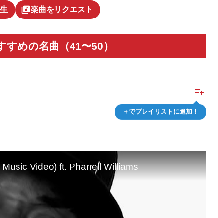
library_music
生
楽曲をリクエスト
すめの名曲（41〜50）
playlist_add
＋でプレイリストに追加！
 Music Video) ft. Pharrell Williams