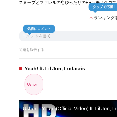
スヌープとファレルの息ぴったりのPVもモノクロ
タップで応援！
expand_less
ランキング
気軽にコメント
問題を報告する
Yeah! ft. Lil Jon, Ludacris
Usher
Usher – Yeah! (Official Video) ft. Lil Jon, L