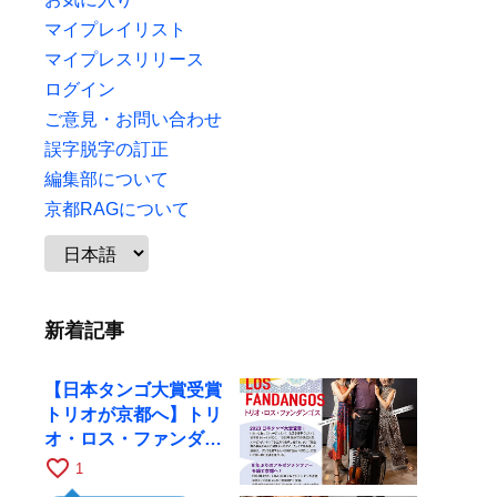
マイプレイリスト
マイプレスリリース
ログイン
ご意見・お問い合わせ
誤字脱字の訂正
編集部について
京都RAGについて
新着記事
【日本タンゴ大賞受賞
トリオが京都へ】トリ
オ・ロス・ファンダン
ゴスが10月9日にRAG
favorite_border
1
で公演