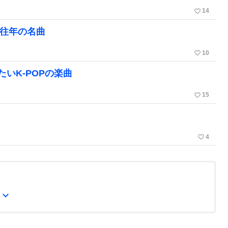
favorite_border
14
・往年の名曲
favorite_border
10
いK-POPの楽曲
favorite_border
15
favorite_border
4
expand_more