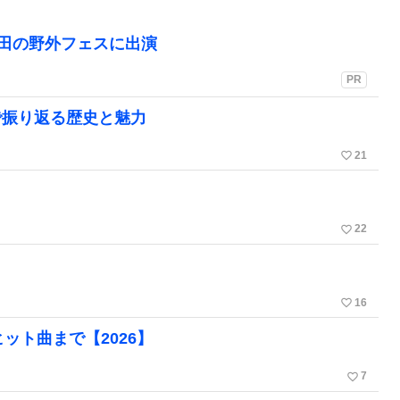
町田の野外フェスに出演
PR
で振り返る歴史と魅力
favorite_border
21
favorite_border
22
favorite_border
16
ット曲まで【2026】
favorite_border
7