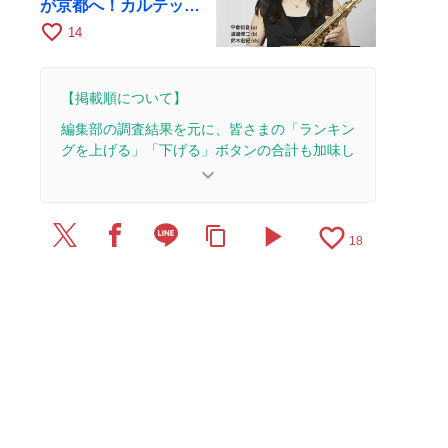
が京都へ！カルテッ
ト・ツアー京都公演を
favorite_border
14
10月28日に開催
【掲載順について】
編集部の調査結果を元に、皆さまの「ランキン
グを上げる」「下げる」ボタンの合計も加味し
て決まります。
keyboard_arrow_down
【更新履歴】
play_arrow
favorite_border
content_copy
2025/9/6：1本のレビューを追加・更新。
18
2025/4/3：1本のレビューを追加・更新。
2025/3/20：1本のレビューを追加・更新。
2025/3/1：1本のレビューを追加・更新。
2025/2/26：1本のレビューを追加・更新。
2024/3/12：1本のレビューを追加・更新。
2022/10/8：1本のレビューを追加・更新して、記
事全体をアップデートしました。
2022/10/6：10本のレビューを追加・更新。
2021/6/26：記事全体をアップデートしました。
2021/6/24：20本のレビューを追加・更新。