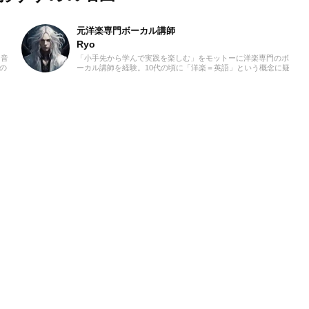
元洋楽専門ボーカル講師
Ryo
、音
「小手先から学んで実践を楽しむ」をモットーに洋楽専門のボ
の
ーカル講師を経験。10代の頃に「洋楽＝英語」という概念に疑
が、
問を感じ、世界中の楽曲を聴き始めました。現在では80ヵ国以
ット
上の音楽を聴き漁り、個人で楽曲紹介のブログを運営。普段は
活動
ヌエボフラメンコ、ボレロ、カンツォーネ、R&Bなどのジャン
し
ルをよく聴きます。あなたが求める1曲を探して、日々記事を
半ば
更新してまいります！