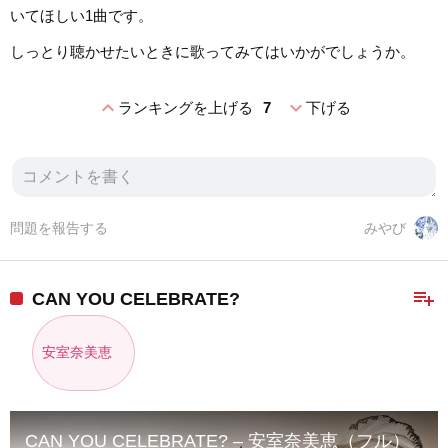
いてほしい1曲です。
しっとり聴かせたいときに歌ってみてはいかがでしょうか。
expand_less
expand_more
ランキングを上げる
7
下げる
問題を報告する
みやび
playlist_add
CAN YOU CELEBRATE?
安室奈美恵
CAN YOU CELEBRATE? – 安室奈美恵（フル）