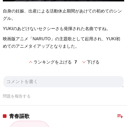
自身の妊娠、出産による活動休止期間があけての初めてのシン
グル。
YUKIのあどけないセクシーさも発揮された名曲ですね。
映画版アニメ「NARUTO」の主題歌として起用され、YUKI初
めてのアニメタイアップとなりました。
expand_less
expand_more
ランキングを上げる
7
下げる
問題を報告する
playlist_add
青春謳歌