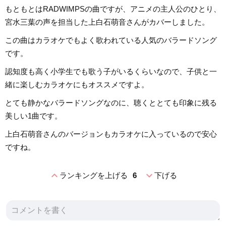
もともとはRADWIMPSの曲ですが、アニメの主人公のひとり、
宮水三葉の声を担当した上白石萌音さんがカバーしました。
この曲はカラオケでもよく歌われている人気のバラードソング
です。
認知度も高く小学生でも歌う子がいるくらいなので、子供と一
緒に楽しむカラオケにもオススメですよ。
とても静かなバラードソングなのに、聴くととても印象に残る
美しい1曲です。
上白石萌音さんのバージョンもカラオケに入っているので安心
ですね。
expand_less
expand_more
ランキングを上げる
6
下げる