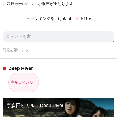
に西野カナのキレイな歌声が重なります。
expand_less
expand_more
ランキングを上げる
6
下げる
問題を報告する
playlist_add
Deep River
宇多田ヒカル
宇多田ヒカル – Deep River