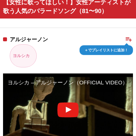
【女性に歌ってほしい！】女性アーティストが
歌う人気のバラードソング（81〜90）
playlist_add
アルジャーノン
＋でプレイリストに追加！
ヨルシカ
ヨルシカ – アルジャーノン（OFFICIAL VIDEO）