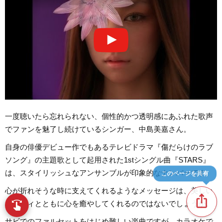
一度聴いたら忘れられない、個性的かつ透明感にあふれた歌声
でファンを魅了し続けているシンガー、中島美嘉さん。
自身の俳優デビュー作でもあるテレビドラマ『傷だらけのラブ
ソング』の主題歌として起用された1stシングル曲『STARS』
は、スタイリッシュなアンサンブルが印象的なナンバーです。
このページを共有
心が折れそうな時に支えてくれるようなメッセージは、美しい
ios_share
swipe
メロディとともに心を癒やしてくれるのではないでしょうか。
指先で音楽をブラウズ
サビでのファルセットをはじめ難しい楽曲ですが、カラオケで