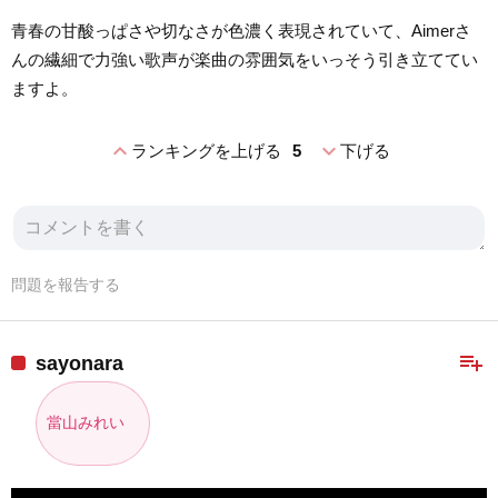
青春の甘酸っぱさや切なさが色濃く表現されていて、Aimerさ
んの繊細で力強い歌声が楽曲の雰囲気をいっそう引き立ててい
ますよ。
expand_less
expand_more
ランキングを上げる
5
下げる
問題を報告する
playlist_add
sayonara
當山みれい