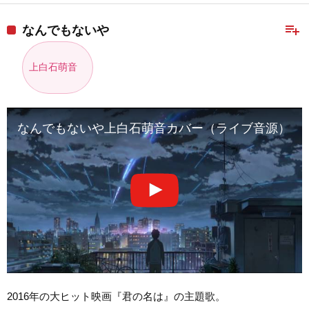
playlist_add
なんでもないや
上白石萌音
なんでもないや上白石萌音カバー（ライブ音源）
2016年の大ヒット映画『君の名は』の主題歌。