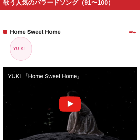
歌う人気のバラードソング（91〜100）
playlist_add
Home Sweet Home
YU-KI
YUKI 『Home Sweet Home』