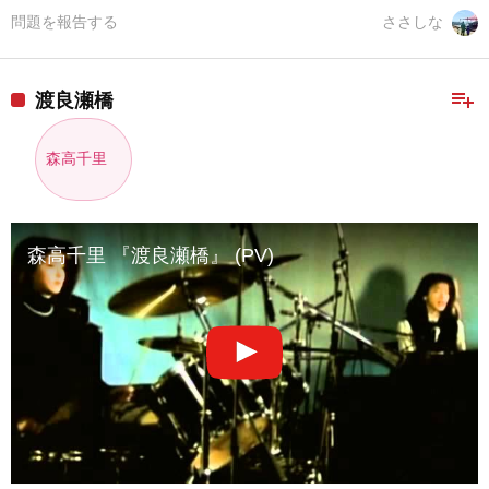
問題を報告する
ささしな
playlist_add
渡良瀬橋
森高千里
森高千里 『渡良瀬橋』 (PV)