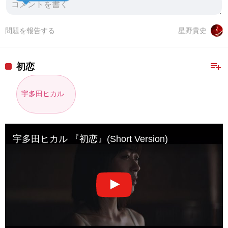
問題を報告する
星野貴史
playlist_add
初恋
宇多田ヒカル
宇多田ヒカル 『初恋』(Short Version)