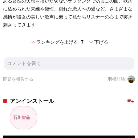
ある女性の失恋を描いた切ないラブソングであるこの曲、歌詞
に込められた未練や後悔、別れた恋人への愛など、さまざまな
感情が彼女の美しい歌声に乗って私たちリスナーの心まで突き
刺さってきます。
expand_less
expand_more
ランキングを上げる
7
下げる
問題を報告する
羽根佳祐
playlist_add
アンインストール
石川智晶