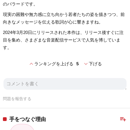
のバラードです。
現実の困難や無力感に立ち向かう若者たちの姿を描きつつ、前
向きなメッセージを伝える歌詞が心に響きますね。
2024年3月20日にリリースされた本作は、リリース後すぐに注
目を集め、さまざまな音楽配信サービスで人気を博していま
す。
expand_less
expand_more
ランキングを上げる
5
下げる
問題を報告する
playlist_add
手をつなぐ理由