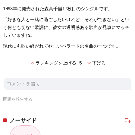
1993年に発売された森高千里17枚目のシングルです。
「好きな人と一緒に過ごしたいけれど、それができない」とい
う何とも切ない歌詞に、彼女の透明感ある歌声が見事にマッチ
していますね。
現代にも歌い継がれて欲しいバラードの名曲の一つです。
expand_less
expand_more
ランキングを上げる
5
下げる
問題を報告する
playlist_add
ノーサイド