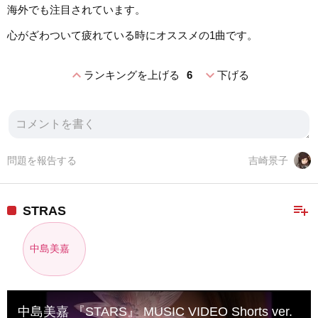
海外でも注目されています。
心がざわついて疲れている時にオススメの1曲です。
expand_less
expand_more
ランキングを上げる
6
下げる
問題を報告する
吉崎景子
playlist_add
STRAS
中島美嘉
中島美嘉 『STARS』 MUSIC VIDEO Shorts ver.