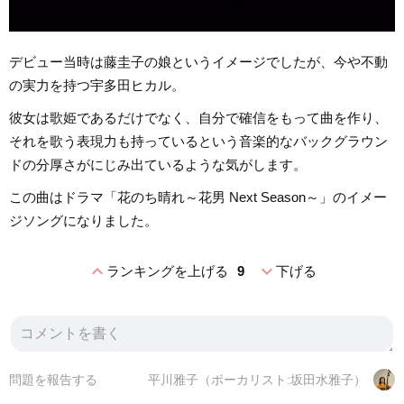
デビュー当時は藤圭子の娘というイメージでしたが、今や不動
の実力を持つ宇多田ヒカル。
彼女は歌姫であるだけでなく、自分で確信をもって曲を作り、
それを歌う表現力も持っているという音楽的なバックグラウン
ドの分厚さがにじみ出ているような気がします。
この曲はドラマ「花のち晴れ～花男 Next Season～」のイメー
ジソングになりました。
expand_less
expand_more
ランキングを上げる
9
下げる
問題を報告する
平川雅子（ボーカリスト:坂田水雅子）