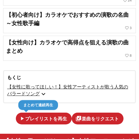
favorite_border
24
【初心者向け】カラオケでおすすめの演歌の名曲
～女性歌手編
favorite_border
3
【女性向け】カラオケで高得点を狙える演歌の曲
まとめ
favorite_border
8
もくじ
【女性に歌ってほしい！】女性アーティストが歌う人気の
expand_more
バラードソング
まとめて連続再生
play_arrow
library_music
プレイリストを再生
楽曲をリクエスト