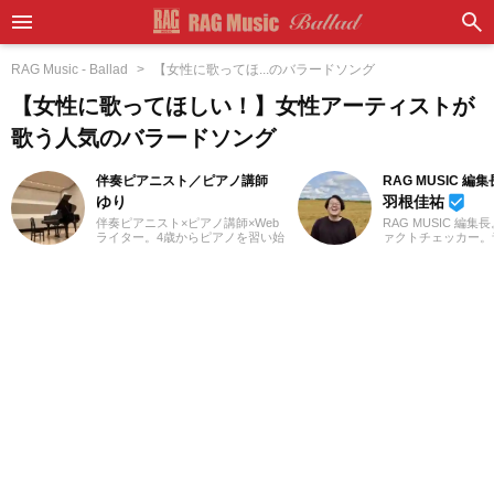
RAG Music - Ballad
【女性に歌ってほ...のバラードソング
【女性に歌ってほしい！】女性アーティストが
歌う人気のバラードソング
伴奏ピアニスト／ピアノ講師
RAG MUSIC 編集
ゆり
羽根佳祐
beenhere
伴奏ピアニスト×ピアノ講師×Web
RAG MUSIC 編集
ライター。4歳からピアノを習い始
ァクトチェッカー。
め、ピアノ教室の先生に憧れて音
での勤務や婚礼音響
楽の道を志す。高校・大学と音楽
2016年からRAG M
の専門課程に進み、器楽や歌の伴
一員に。小学校では
奏のおもしろさに目覚める。現
中学校では吹奏楽で
在、ピアノを教える傍ら、地元愛
ト、高校以降はバン
知を中心にフルート・声楽・合唱
と、さまざまな楽器
等の伴奏者として活動している。
楽曲紹介記事をはじ
レッスンを通して生徒たちから流
楽フェスの紹介記事
行の曲を教わることも多く、邦
ートなど、自身の音
楽・洋楽・CM曲など、ジャンルを
までの業務で培った
問わずなんでもピアノで弾いてみ
日々記事を制作して
るのが趣味。2021年より、Webラ
は国内外のロックは
イターとしての活動もスタート。
近ではJ-POPも広
音楽をはじめさまざまなジャンル
います。
の執筆にあたっている。