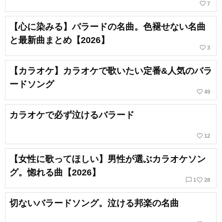
favorite_border
7
【心に染みる】バラードの名曲。色褪せない名曲
と最新曲まとめ【2026】
favorite_border
3
【カラオケ】カラオケで歌いたい定番&人気のバラ
ードソング
favorite_border
49
カラオケで必ず泣けるバラード
favorite_border
12
【女性に歌ってほしい】男性が選ぶカラオケソン
グ。惚れる曲【2026】
chat_bubble_outline
favorite_border
1
28
切ないバラードソング。泣ける邦楽の名曲