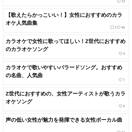
favorite_border
13
【歌えたらかっこいい！】女性におすすめのカラ
オケ人気曲集
chat_bubble_outline
favorite_border
1
40
カラオケで女性に歌ってほしい！Z世代におすすめ
のカラオケソング
favorite_border
4
カラオケで歌いやすいバラードソング。おすすめ
の名曲、人気曲
favorite_border
7
Z世代におすすめの、女性アーティストが歌うカラ
オケソング
favorite_border
5
声の低い女性が魅力を発揮できる女性ボーカル曲