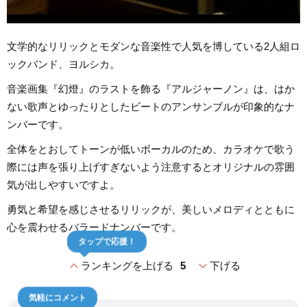
文学的なリリックとモダンな音楽性で人気を博している2人組ロ
ックバンド、ヨルシカ。
音楽画集『幻燈』のラストを飾る『アルジャーノン』は、はか
ない歌声とゆったりとしたビートのアンサンブルが印象的なナ
ンバーです。
全体をとおしてトーンが低いボーカルのため、カラオケで歌う
際には声を張り上げすぎないよう注意するとオリジナルの雰囲
気が出しやすいですよ。
勇気と希望を感じさせるリリックが、美しいメロディとともに
心を震わせるバラードナンバーです。
タップで応援！
expand_less
expand_more
ランキングを上げる
5
下げる
気軽にコメント