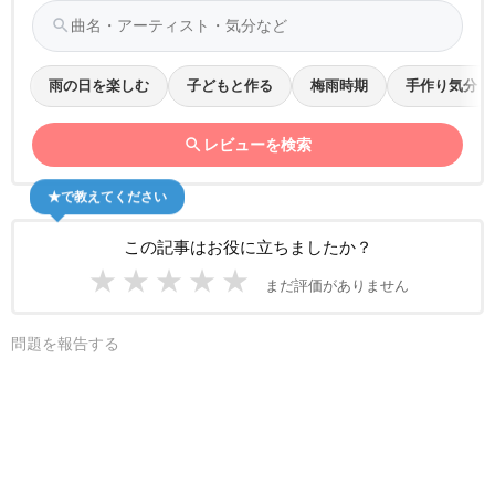
search
雨の日を楽しむ
子どもと作る
梅雨時期
手作り気分
search
レビューを検索
★で教えてください
この記事はお役に立ちましたか？
★
★
★
★
★
まだ評価がありません
問題を報告する