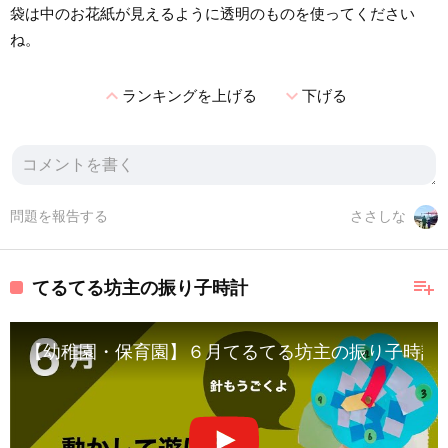
袋は中のお花紙が見えるように透明のものを使ってください
ね。
expand_less
expand_more
ランキングを上げる
下げる
問題を報告する
ささしな
playlist_add
てるてる坊主の振り子時計
【幼稚園・保育園】６月てるてる坊主の振り子時計