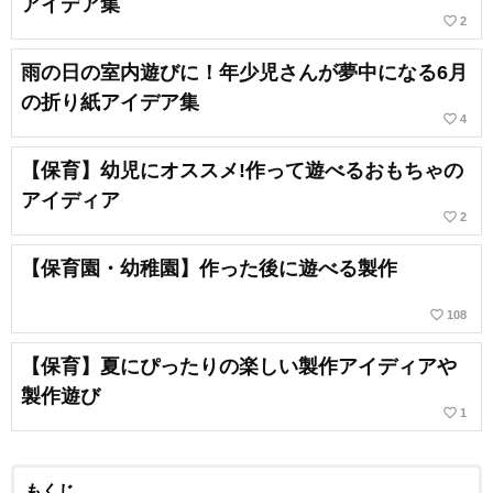
アイデア集
favorite_border
2
雨の日の室内遊びに！年少児さんが夢中になる6月
の折り紙アイデア集
favorite_border
4
【保育】幼児にオススメ!作って遊べるおもちゃの
アイディア
favorite_border
2
【保育園・幼稚園】作った後に遊べる製作
favorite_border
108
【保育】夏にぴったりの楽しい製作アイディアや
製作遊び
favorite_border
1
もくじ