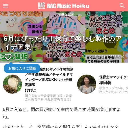
素敵な保育
6月にぴったり！保育で楽しむ製作のア
イデア集
favorite_border
最終更新：
2026/6/19
2
お気に入りに登録
幼稚園教諭歴10年／小学校教諭
／中学高校教諭／チャイルドマ
保育士ママライタ
インダー／SUZUKIケンハモ認
塚田萌
定講師
学童クラブで5年、
けぴこ
務したのちにフリー
して活動しています
国立音楽大学音楽学部（現：音楽
のママです。小学生
文化教育学科 幼児音楽教育専攻）
楽部でフルートを担
卒業。小学校時代は、ゲーム研究
っかけに、大学では
家の草場純先生が担任でした。大
6月に入ると、雨の日が続いて室内で過ごす時間が増えますよ
ルに所属。ウクレレ
学卒業後は幼稚園教諭として10年
奏も保育に活かして
間、学童保育指導員として7年間勤
ね。
んだり笑ったり、悲
務した後、シンガポールのインタ
悔しく感じたり。子
ーナショナルスクールで音楽教諭
さまざまな経験を積
として赴任。音楽教育だけでな
そんなときこそ、季節感のある製作を楽しんでみませんか？