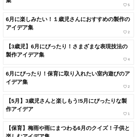
集
favorite_border
5
6月に楽しみたい！１歳児さんにおすすめの製作の
アイデア集
favorite_border
2
【3歳児】6月にぴったり！さまざまな表現技法の
製作アイデア集
favorite_border
4
6月にぴったり！保育に取り入れたい室内遊びのア
イデア集
favorite_border
2
【5月】3歳児さんと楽しもう!5月にぴったりな製
作アイデア
favorite_border
1
【保育】梅雨や雨にまつわる6月のクイズ！子供と
楽しむアイデア集