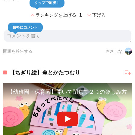
タップで応援！
expand_less
expand_more
ランキングを上げる
1
下げる
気軽にコメント
問題を報告する
ささしな
playlist_add
【ちぎり絵】傘とかたつむり
【幼稚園・保育園】開いて閉じて２つの楽しみ方！