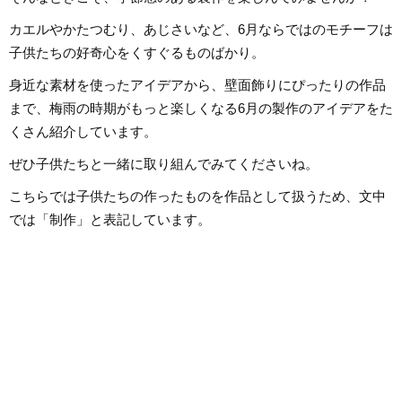
ほしいと考えていま
く、日本文化や伝承遊び、レクリ
エーションなども伝える活動をお
カエルやかたつむり、あじさいなど、6月ならではのモチーフは
こない、多くの子供たちと関わっ
てきました。その後、小学館にて
子供たちの好奇心をくすぐるものばかり。
フリーランスライター、企画、編
集の仕事を通して楽しい大人との
出会いもへて、伝えることの楽し
身近な素材を使ったアイデアから、壁面飾りにぴったりの作品
さを経験。教育現場で培った視点
と編集者としての経験を活かし、
まで、梅雨の時期がもっと楽しくなる6月の製作のアイデアをた
インプットとアウトプットを大切
に音楽や子供に関わる分野を中心
くさん紹介しています。
に実践に役立つ情報をお届けしま
す。趣味は楽器、歌、手作り、お
もちゃ、お絵描き、伝承あそび、
ぜひ子供たちと一緒に取り組んでみてくださいね。
アウトドア、本、工作、クラフ
ト。特技はコマ技。
こちらでは子供たちの作ったものを作品として扱うため、文中
では「制作」と表記しています。