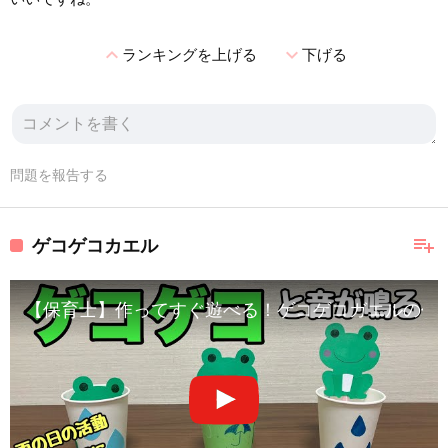
expand_less
expand_more
ランキングを上げる
下げる
問題を報告する
playlist_add
ゲコゲコカエル
【保育士】作ってすぐ遊べる！ゲコゲコガエルの作