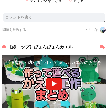
expand_less
expand_more
ランキングを上げる
下げる
問題を報告する
ささしな
playlist_add
【紙コップ】ぴょんぴょんカエル
【保育園・幼稚園】作って遊べるカエルのおもちゃ工