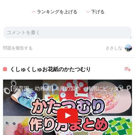
expand_less
expand_more
ランキングを上げる
下げる
問題を報告する
ささしな
playlist_add
くしゅくしゅお花紙のかたつむり
【保育園・幼稚園】6月の製作・梅雨にピッタリ！