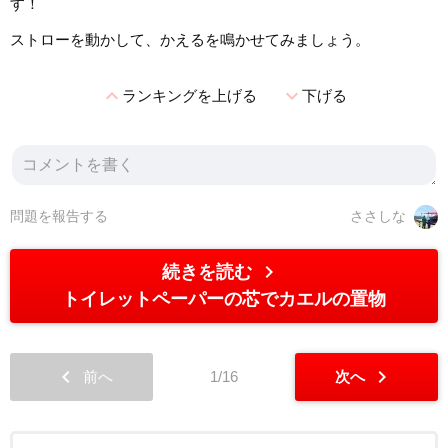
す！
ストローを動かして、かえるを鳴かせてみましょう。
expand_less
expand_more
ランキングを上げる
下げる
問題を報告する
ささしな
chevron_right
続きを読む
トイレットペーパーの芯でカエルの置物
chevron_left
chevron_right
前へ
1/16
次へ