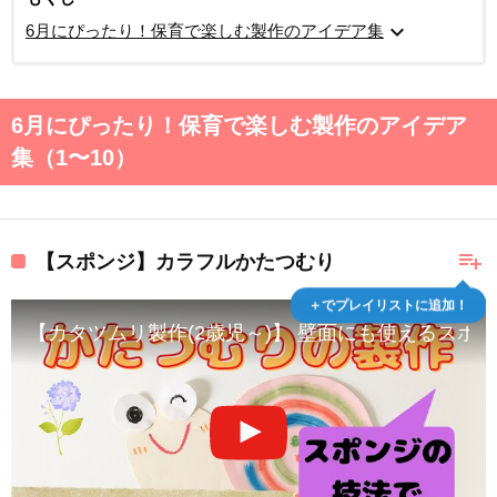
expand_more
6月にぴったり！保育で楽しむ製作のアイデア集
6月にぴったり！保育で楽しむ製作のアイデア
集（1〜10）
playlist_add
【スポンジ】カラフルかたつむり
＋でプレイリストに追加！
【カタツムリ製作(2歳児～)】 壁面にも使えるスポ