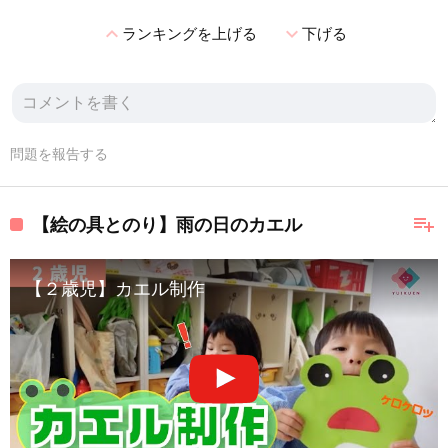
expand_less
expand_more
ランキングを上げる
下げる
問題を報告する
playlist_add
【絵の具とのり】雨の日のカエル
【２歳児】カエル制作