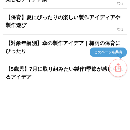
favorite_border
1
【保育】夏にぴったりの楽しい製作アイディアや
製作遊び
favorite_border
1
【対象年齢別】傘の製作アイデア｜梅雨の保育に
ぴったり
このページを共有
favorite_border
1
ios_share
【5歳児】7月に取り組みたい製作!季節が感じられ
るアイデア
favorite_border
3
保育園、幼稚園で作って楽しい！あおむしの製作
のアイデア集
favorite_border
6
content_copy
簡単だけどすごい工作！子供も大人も夢中になる
アイデア集