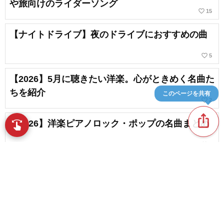
や旅向けのライダーソング
favorite_border
15
【ナイトドライブ】夜のドライブにおすすめの曲
favorite_border
5
【2026】5月に聴きたい洋楽。心がときめく名曲た
ちを紹介
このページを共有
favorite_border
2
ios_share
【2026】洋楽ピアノロック・ポップの名曲まとめ
swipe
指先で音楽をブラウズ
favorite_border
4
【50代向け】歌いたくなる!ドライブにおすすめの
曲
favorite_border
5
content_copy
【旅にピッタリ!!】旅に出たくなる曲。人生にも重