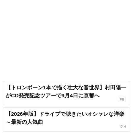
【トロンボーン1本で描く壮大な音世界】村田陽一
がCD発売記念ツアーで9月4日に京都へ
PR
【2026年版】ドライブで聴きたいオシャレな洋楽
～最新の人気曲
favorite_border
4