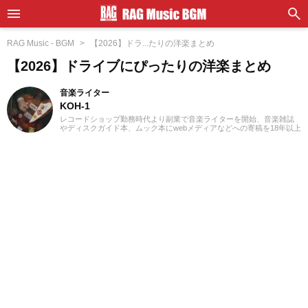
RAG Music - BGM
【2026】ドラ...たりの洋楽まとめ
【2026】ドライブにぴったりの洋楽まとめ
音楽ライター
KOH-1
レコードショップ勤務時代より副業で音楽ライターを開始、音楽雑誌
やディスクガイド本、ムック本にwebメディアなどへの寄稿を18年以上
担当。ライターとしては洋楽が主戦場ですが、音楽リスナーとしては
35年以上「好きなものが好き」をモットーに好奇心を忘れないことを
常に心がけています。バンド活動歴あり、作詞作曲を担当するベーシ
ストという立ち位置でした。演奏経験のある楽器はベース、ギター、
ピアノ。40代半ばから英語の勉強を開始、現在も継続中です。