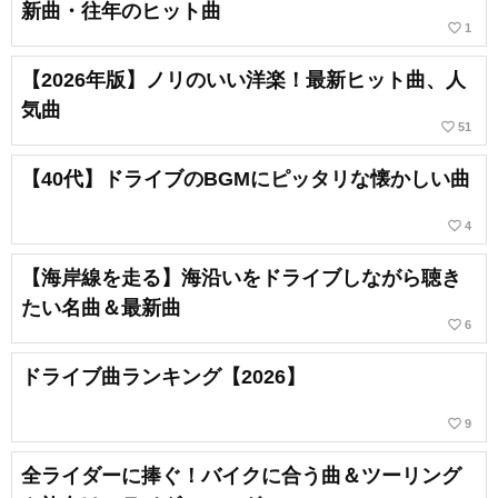
新曲・往年のヒット曲
favorite_border
1
【2026年版】ノリのいい洋楽！最新ヒット曲、人
気曲
favorite_border
51
【40代】ドライブのBGMにピッタリな懐かしい曲
favorite_border
4
【海岸線を走る】海沿いをドライブしながら聴き
たい名曲＆最新曲
favorite_border
6
ドライブ曲ランキング【2026】
favorite_border
9
全ライダーに捧ぐ！バイクに合う曲＆ツーリング