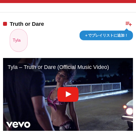
playlist_add
Truth or Dare
＋でプレイリストに追加！
Tyla
Tyla – Truth or Dare (Official Music Video)