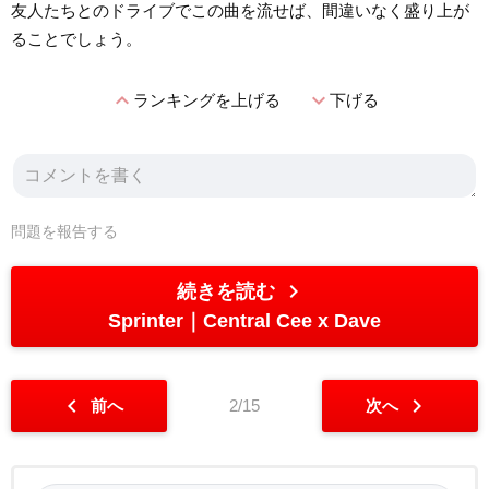
友人たちとのドライブでこの曲を流せば、間違いなく盛り上が
ることでしょう。
expand_less
expand_more
ランキングを上げる
下げる
問題を報告する
chevron_right
続きを読む
Sprinter
Central Cee x Dave
chevron_left
chevron_right
前へ
2/15
次へ