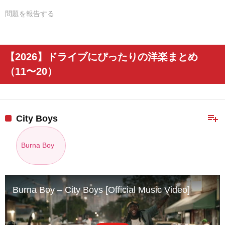
問題を報告する
【2026】ドライブにぴったりの洋楽まとめ
（11〜20）
playlist_add
City Boys
Burna Boy
Burna Boy – City Boys [Official Music Video]