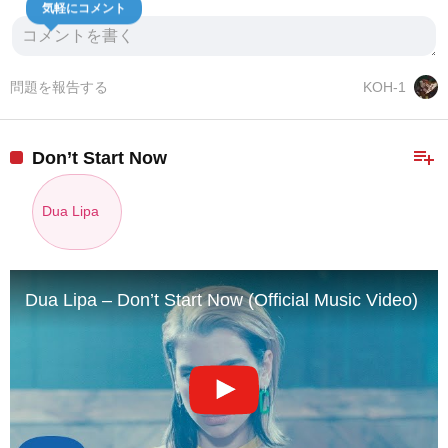
気軽にコメント
問題を報告する
KOH-1
playlist_add
Don’t Start Now
Dua Lipa
Dua Lipa – Don’t Start Now (Official Music Video)