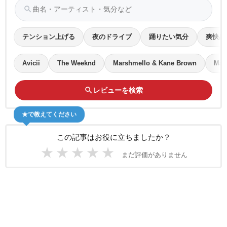
search
テンション上げる
夜のドライブ
踊りたい気分
爽快感
Avicii
The Weeknd
Marshmello & Kane Brown
Mar
search
レビューを検索
★で教えてください
この記事はお役に立ちましたか？
★
★
★
★
★
まだ評価がありません