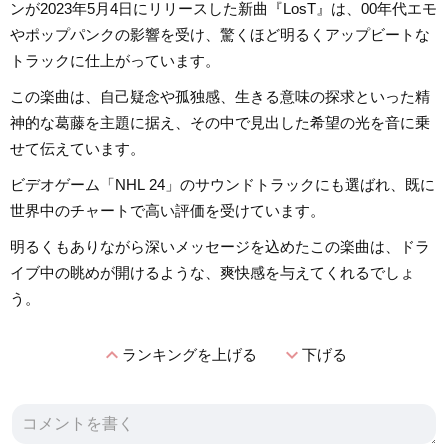
ンが2023年5月4日にリリースした新曲『LosT』は、00年代エモ
やポップパンクの影響を受け、驚くほど明るくアップビートな
トラックに仕上がっています。
この楽曲は、自己疑念や孤独感、生きる意味の探求といった精
神的な葛藤を主題に据え、その中で見出した希望の光を音に乗
せて伝えています。
ビデオゲーム「NHL 24」のサウンドトラックにも選ばれ、既に
世界中のチャートで高い評価を受けています。
明るくもありながら深いメッセージを込めたこの楽曲は、ドラ
イブ中の眺めが開けるような、爽快感を与えてくれるでしょ
う。
expand_less
expand_more
ランキングを上げる
下げる