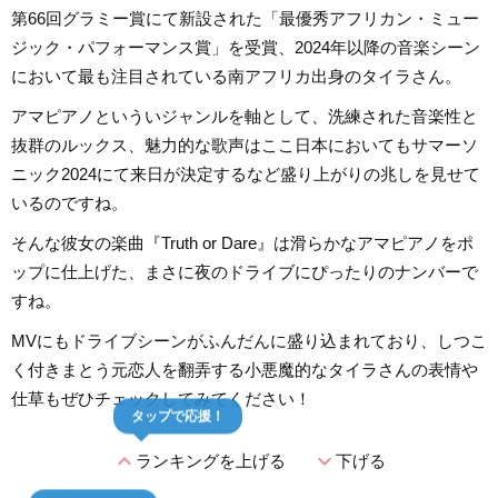
第66回グラミー賞にて新設された「最優秀アフリカン・ミュー
ジック・パフォーマンス賞」を受賞、2024年以降の音楽シーン
において最も注目されている南アフリカ出身のタイラさん。
アマピアノといういジャンルを軸として、洗練された音楽性と
抜群のルックス、魅力的な歌声はここ日本においてもサマーソ
ニック2024にて来日が決定するなど盛り上がりの兆しを見せて
いるのですね。
そんな彼女の楽曲『Truth or Dare』は滑らかなアマピアノをポ
ップに仕上げた、まさに夜のドライブにぴったりのナンバーで
すね。
MVにもドライブシーンがふんだんに盛り込まれており、しつこ
く付きまとう元恋人を翻弄する小悪魔的なタイラさんの表情や
仕草もぜひチェックしてみてください！
タップで応援！
expand_less
expand_more
ランキングを上げる
下げる