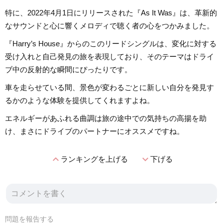
特に、2022年4月1日にリリースされた『As It Was』は、革新的
なサウンドと心に響くメロディで聴く者の心をつかみました。
『Harry’s House』からのこのリードシングルは、変化に対する
受け入れと自己発見の旅を表現しており、そのテーマはドライ
ブ中の反射的な瞬間にぴったりです。
車を走らせている間、景色が変わるごとに新しい自分を発見す
るかのような体験を提供してくれますよね。
エネルギーがあふれる曲調は旅の途中での気持ちの高揚を助
け、まさにドライブのパートナーにオススメですね。
expand_less
expand_more
ランキングを上げる
下げる
問題を報告する