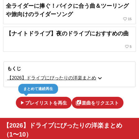
全ライダーに捧ぐ！バイクに合う曲＆ツーリング
や旅向けのライダーソング
favorite_border
15
【ナイトドライブ】夜のドライブにおすすめの曲
favorite_border
5
もくじ
expand_more
【2026】ドライブにぴったりの洋楽まとめ
まとめて連続再生
play_arrow
library_music
プレイリストを再生
楽曲をリクエスト
【2026】ドライブにぴったりの洋楽まとめ
（1〜10）