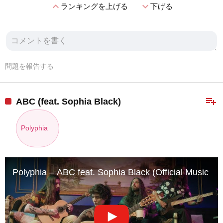
expand_less
expand_more
ランキングを上げる
下げる
問題を報告する
playlist_add
ABC (feat. Sophia Black)
Polyphia
Polyphia – ABC feat. Sophia Black (Official Music Vi