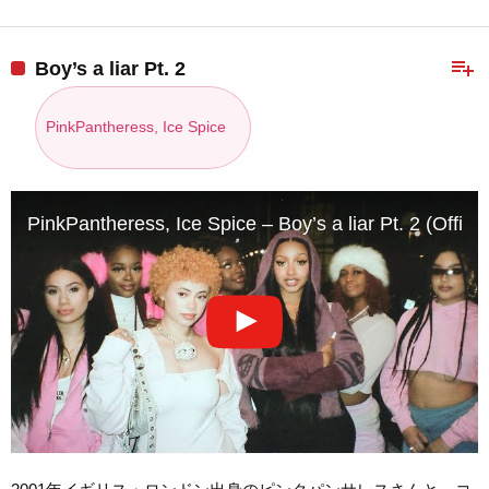
playlist_add
Boy’s a liar Pt. 2
PinkPantheress, Ice Spice
PinkPantheress, Ice Spice – Boy’s a liar Pt. 2 (Officia