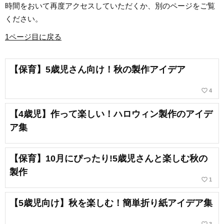
出会いもへて、伝えることの楽し
時間をおいて再度アクセスしていただくか、別のページをご覧
さを経験。教育現場で培った視点
と編集者としての経験を活かし、
ください。
インプットとアウトプットを大切
に音楽や子供に関わる分野を中心
に実践に役立つ情報をお届けしま
1ページ目に戻る
す。趣味は楽器、歌、手作り、お
もちゃ、お絵描き、伝承あそび、
アウトドア、本、工作、クラフ
ト。特技はコマ技。
【保育】5歳児さん向け！秋の製作アイデア
favorite_border
4
【4歳児】作って楽しい！ハロウィン製作のアイデ
ア集
【保育】10月にぴったり!5歳児さんと楽しむ秋の
製作
favorite_border
1
【5歳児向け】秋を楽しむ！簡単折り紙アイデア集
favorite_border
3