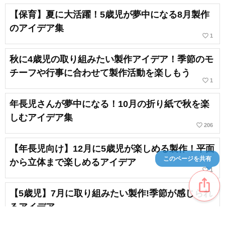
【保育】夏に大活躍！5歳児が夢中になる8月製作
のアイデア集
favorite_border
1
秋に4歳児の取り組みたい製作アイデア！季節のモ
チーフや行事に合わせて製作活動を楽しもう
favorite_border
1
年長児さんが夢中になる！10月の折り紙で秋を楽
しむアイデア集
favorite_border
206
【年長児向け】12月に5歳児が楽しめる製作！平面
このページを共有
から立体まで楽しめるアイデア
favorite_border
1
ios_share
【5歳児】7月に取り組みたい製作!季節が感じられ
るアイデア
favorite_border
3