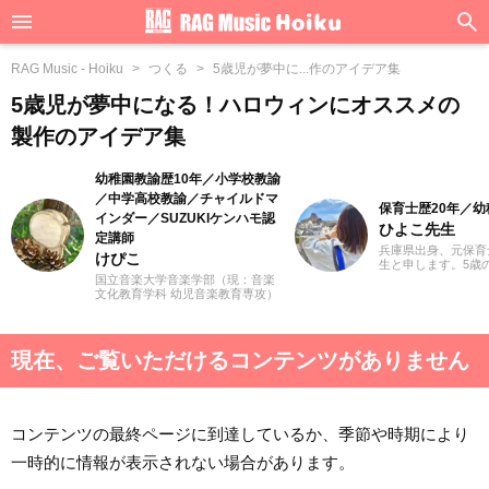
RAG Music - Hoiku
つくる
5歳児が夢中に...作のアイデア集
5歳児が夢中になる！ハロウィンにオススメの
製作のアイデア集
幼稚園教諭歴10年／小学校教諭
／中学高校教諭／チャイルドマ
保育士歴20年／
インダー／SUZUKIケンハモ認
ひよこ先生
定講師
兵庫県出身、元保育
けぴこ
生と申します。5歳
来の夢は保育士一筋
国立音楽大学音楽学部（現：音楽
育士になって気付け
文化教育学科 幼児音楽教育専攻）
ていました。子供た
卒業。小学校時代は、ゲーム研究
や遊びを通し、年々
家の草場純先生が担任でした。大
感じながらも（笑）
学卒業後は幼稚園教諭として10年
のまま働いてきまし
間、学童保育指導員として7年間勤
現在、ご覧いただけるコンテンツがありません
は現場の経験をいか
務した後、シンガポールのインタ
立つ情報をていねい
ーナショナルスクールで音楽教諭
いきたいと思ってい
として赴任。音楽教育だけでな
く、日本文化や伝承遊び、レクリ
エーションなども伝える活動をお
コンテンツの最終ページに到達しているか、季節や時期により
こない、多くの子供たちと関わっ
てきました。その後、小学館にて
一時的に情報が表示されない場合があります。
フリーランスライター、企画、編
集の仕事を通して楽しい大人との