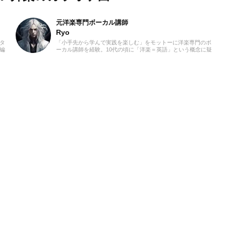
元洋楽専門ボーカル講師
Ryo
スタ
「小手先から学んで実践を楽しむ」をモットーに洋楽専門のボ
C編
ーカル講師を経験。10代の頃に「洋楽＝英語」という概念に疑
でク
問を感じ、世界中の楽曲を聴き始めました。現在では80ヵ国以
器を
上の音楽を聴き漁り、個人で楽曲紹介のブログを運営。普段は
介記
ヌエボフラメンコ、ボレロ、カンツォーネ、R&Bなどのジャン
務で
ルをよく聴きます。あなたが求める1曲を探して、日々記事を
外の
更新してまいります！
ま