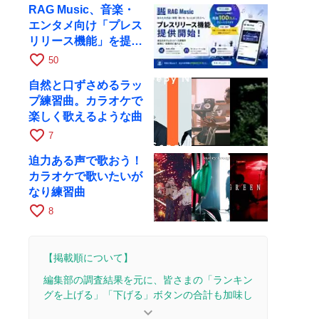
RAG Music、音楽・
エンタメ向け「プレス
リリース機能」を提供
開始
favorite_border
50
自然と口ずさめるラッ
プ練習曲。カラオケで
楽しく歌えるような曲
favorite_border
7
迫力ある声で歌おう！
カラオケで歌いたいが
なり練習曲
favorite_border
8
【掲載順について】
編集部の調査結果を元に、皆さまの「ランキン
グを上げる」「下げる」ボタンの合計も加味し
て決まります。
keyboard_arrow_down