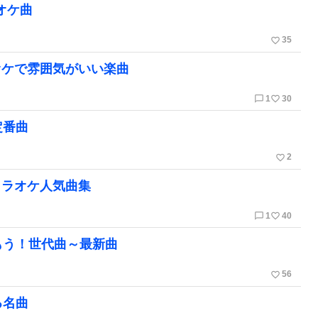
オケ曲
favorite_border
35
オケで雰囲気がいい楽曲
chat_bubble_outline
favorite_border
1
30
定番曲
favorite_border
2
カラオケ人気曲集
chat_bubble_outline
favorite_border
1
40
もう！世代曲～最新曲
favorite_border
56
る名曲