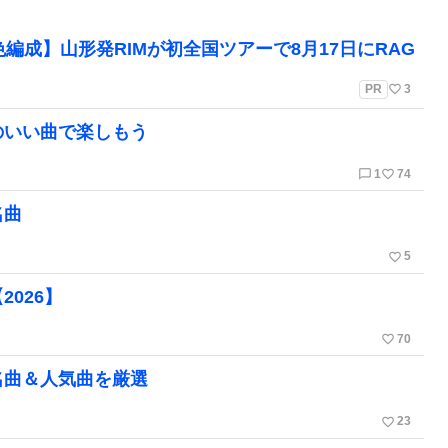
編成】山形発RIMが初全国ツアーで8月17日にRAG
favorite_border
PR
3
のいい曲で楽しもう
chat_bubble_outline
favorite_border
1
74
名曲
favorite_border
5
026】
favorite_border
70
名曲＆人気曲を厳選
favorite_border
23