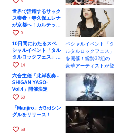
favorite_border
3
世界で活躍するサック
ス奏者・寺久保エレナ
が京都へ！カルテッ
ト・ツアー京都公演を
favorite_border
9
10月28日に開催
10日間にわたるスペ
シャルイベント「タル
タルロックフェス」を
開催！総勢32組の豪
favorite_border
14
華アーティストが登場
六合主催「此岸夜奏 -
SHIGAN YASO-
Vol.4」開催決定
favorite_border
60
「Manjiro」が3rdシン
グルをリリース！
favorite_border
58