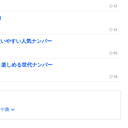
favorite_border
12
曲
favorite_border
12
歌いやすい人気ナンバー
favorite_border
65
く楽しめる世代ナンバー
favorite_border
78
expand_more
オケ曲