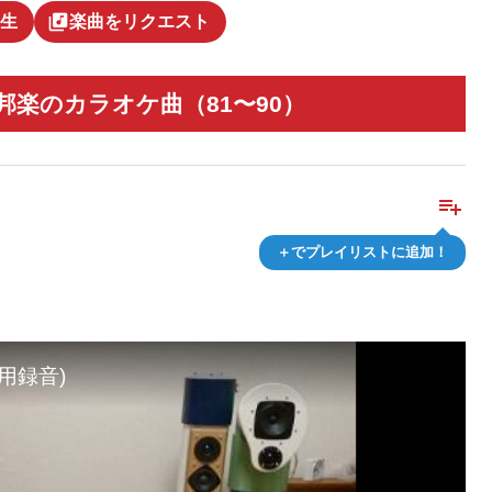
library_music
生
楽曲をリクエスト
邦楽のカラオケ曲（81〜90）
playlist_add
＋でプレイリストに追加！
用録音)