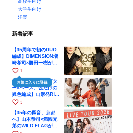
高校生向け
大学生向け
洋楽
新着記事
【35周年で初のDUO
編成】DIMENSION増
崎孝司×勝田一樹が10
月11日に京都RAGへ
favorite_border
1
【ヴァイオリン×ギタ
お気に入りに登録
ー×ベース、弦だけの
異色編成】山形発RIM
が初全国ツアーで8月
favorite_border
3
17日にRAGへ
【35年の轟音、京都
へ】山本恭司×満園兄
弟のWILD FLAGが8
月6日にRAGでライブ