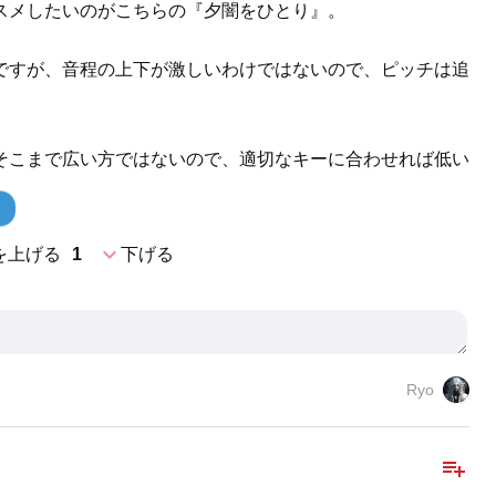
スメしたいのがこちらの『夕闇をひとり』。
ですが、音程の上下が激しいわけではないので、ピッチは追
そこまで広い方ではないので、適切なキーに合わせれば低い
expand_more
を上げる
1
下げる
Ryo
playlist_add