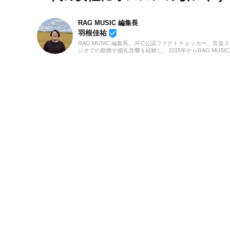
RAG MUSIC 編集長
beenhere
羽根佳祐
RAG MUSIC 編集長。JFC公認ファクトチェッカー。音楽
ジオでの勤務や婚礼音響を経験し、2016年からRAG MUSI
集部の一員に。小学校ではマーチング、中学校では吹奏楽
ラリネット、高校以降はバンドでドラムと、さまざまな楽
経験。各種楽曲紹介記事をはじめ、各地の音楽フェスの紹
事やライブレポートなど、自身の音楽活動やこれまでの業
培った経験を元に日々記事を制作しています。音楽は国内
ロックはもちろん、最近ではJ-POPも広く好んで聴いてい
す。