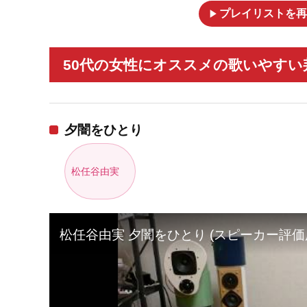
play_arrow
プレイリストを再
50代の女性にオススメの歌いやすい
夕闇をひとり
松任谷由実
松任谷由実 夕闇をひとり (スピーカー評価