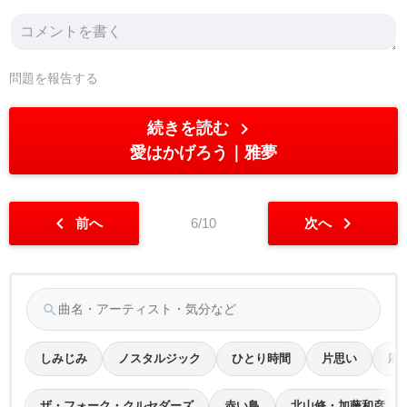
問題を報告する
chevron_right
続きを読む
愛はかげろう
雅夢
chevron_left
chevron_right
前へ
6/10
次へ
search
しみじみ
ノスタルジック
ひとり時間
片思い
応
ザ・フォーク・クルセダーズ
赤い鳥
北山修・加藤和彦