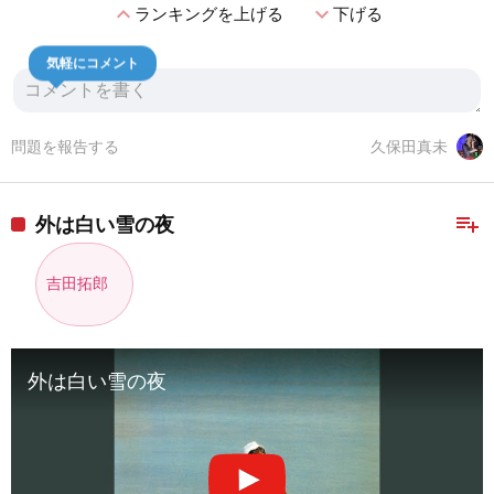
expand_less
expand_more
ランキングを上げる
下げる
気軽にコメント
問題を報告する
久保田真未
playlist_add
外は白い雪の夜
吉田拓郎
外は白い雪の夜