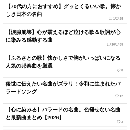
【70代の方におすすめ】グッとくるいい歌。懐か
しき日本の名曲
chat_bubble_outline
favorite_border
1
25
【涙腺崩壊】心が震えるほど泣ける歌＆歌詞が心
に染みる感動する曲
chat_bubble_outline
favorite_border
10
85
【ふるさとの歌】懐かしさで胸がいっぱいになる
人気の邦楽曲を厳選
favorite_border
8
後世に伝えたい名曲がズラリ！令和に生まれたバ
ラードソング
favorite_border
12
【心に染みる】バラードの名曲。色褪せない名曲
と最新曲まとめ【2026】
favorite_border
3