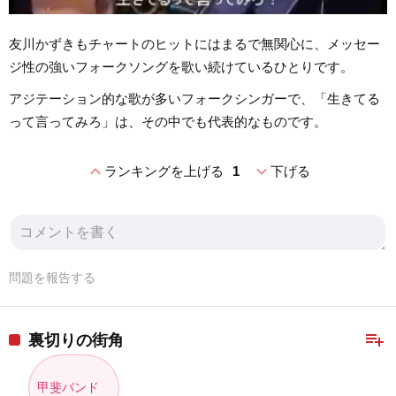
友川かずきもチャートのヒットにはまるで無関心に、メッセー
ジ性の強いフォークソングを歌い続けているひとりです。
アジテーション的な歌が多いフォークシンガーで、「生きてる
って言ってみろ」は、その中でも代表的なものです。
expand_less
expand_more
ランキングを上げる
1
下げる
問題を報告する
playlist_add
裏切りの街角
甲斐バンド