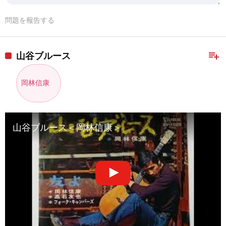
問題を報告する
playlist_add
山谷ブルース
岡林信康
山谷ブルース＜岡林信康＞