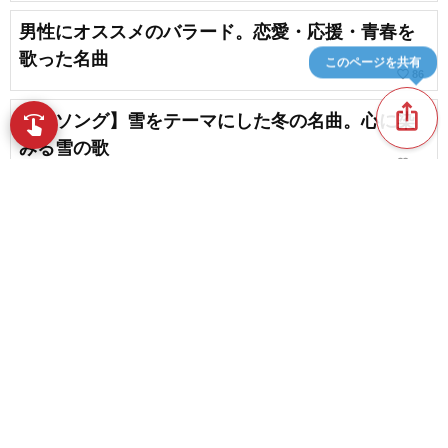
男性にオススメのバラード。恋愛・応援・青春を
歌った名曲
このページを共有
favorite_border
86
ios_share
【雪ソング】雪をテーマにした冬の名曲。心に染
swipe
指先で音楽をブラウズ
みる雪の歌
favorite_border
30
松山千春の名曲・人気曲
favorite_border
9
content_copy
アコギの音色が印象的！弾き語りにおすすめの平
成のヒットソング
play_arrow
古き良き時代を感じさせる。現代でも愛されてい
favorite_border
る昭和の感動ソング
favorite_border
7