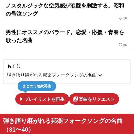
ノスタルジックな空気感が涙腺を刺激する。昭和
の号泣ソング
favorite_border
10
男性にオススメのバラード。恋愛・応援・青春を
歌った名曲
favorite_border
86
もくじ
expand_more
弾き語り継がれる邦楽フォークソングの名曲
まとめて連続再生
play_arrow
library_music
プレイリストを再生
楽曲をリクエスト
弾き語り継がれる邦楽フォークソングの名曲
（31〜40）