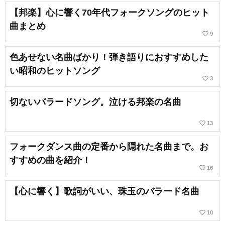
【邦楽】心に響く70年代フォークソングのヒット
曲まとめ
favorite_border
9
色あせない名曲ばかり！弾き語りにおすすめした
い昭和のヒットソング
favorite_border
3
切ないバラードソング。泣ける邦楽の名曲
favorite_border
13
フォークダンス曲の定番から隠れた名曲まで。お
すすめの曲を紹介！
favorite_border
16
【心に響く】歌詞がいい、珠玉のバラード名曲
favorite_border
10