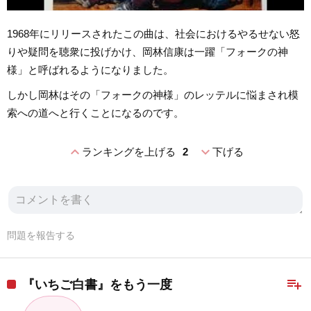
1968年にリリースされたこの曲は、社会におけるやるせない怒
りや疑問を聴衆に投げかけ、岡林信康は一躍「フォークの神
様」と呼ばれるようになりました。
しかし岡林はその「フォークの神様」のレッテルに悩まされ模
索への道へと行くことになるのです。
expand_less
expand_more
ランキングを上げる
2
下げる
問題を報告する
playlist_add
『いちご白書』をもう一度