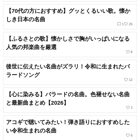
【70代の方におすすめ】グッとくるいい歌。懐か
しき日本の名曲
chat_bubble_outline
favorite_border
1
25
【ふるさとの歌】懐かしさで胸がいっぱいになる
人気の邦楽曲を厳選
favorite_border
8
後世に伝えたい名曲がズラリ！令和に生まれたバ
ラードソング
favorite_border
12
【心に染みる】バラードの名曲。色褪せない名曲
と最新曲まとめ【2026】
favorite_border
3
アコギで聴いてみたい！弾き語りにおすすめした
い令和生まれの名曲
favorite_border
6