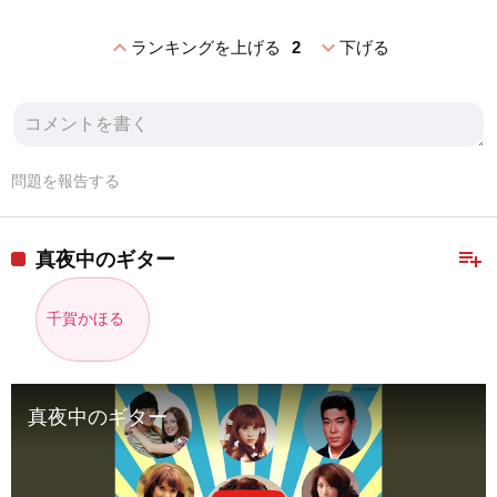
expand_less
expand_more
ランキングを上げる
2
下げる
問題を報告する
playlist_add
真夜中のギター
千賀かほる
真夜中のギター