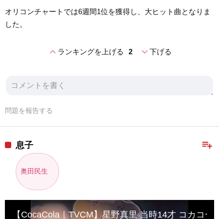
オリコンチャートでは6週間1位を獲得し、大ヒット曲となりま
した。
expand_less
expand_more
ランキングを上げる
2
下げる
問題を報告する
playlist_add
息子
奥田民生
【CocaCola｜TVCM】星野真里 当時14才 コカ