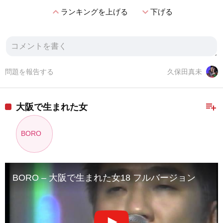
expand_less
expand_more
ランキングを上げる
下げる
問題を報告する
久保田真未
playlist_add
大阪で生まれた女
BORO
BORO – 大阪で生まれた女18 フルバージョン