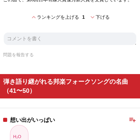
expand_less
expand_more
ランキングを上げる
1
下げる
問題を報告する
弾き語り継がれる邦楽フォークソングの名曲
（41〜50）
playlist_add
想い出がいっぱい
H₂O