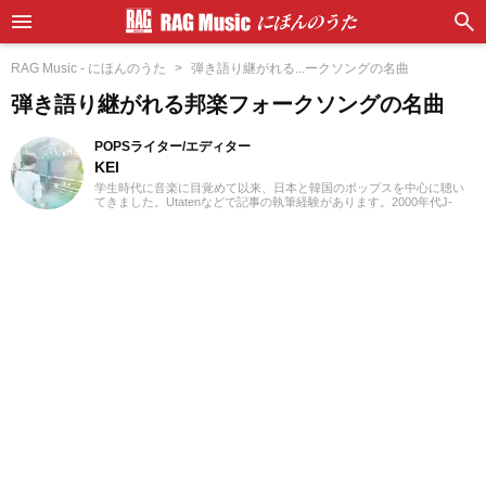
RAG Music - にほんのうた
弾き語り継がれる...ークソングの名曲
弾き語り継がれる邦楽フォークソングの名曲
POPSライター/エディター
KEI
学生時代に音楽に目覚めて以来、日本と韓国のポップスを中心に聴い
てきました。Utatenなどで記事の執筆経験があります。2000年代J-
POPと2010年代K-POPが特に青春。「良いものは良い」の精神でジャ
ンル問わずに楽しみます。過去のお仕事の環境とその影響で往年のロ
ックや歌謡曲をたくさん耳にしたことが、「好き」の幅を広げたかも
しれません。『RAG MUSIC』ではK-POPとJ-POPを中心に担当中。ポ
ップスシーンを見てきた肌感覚とヒット性に即した編集を心がけてい
ます。