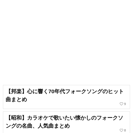
【邦楽】心に響く70年代フォークソングのヒット
曲まとめ
favorite_border
9
【昭和】カラオケで歌いたい懐かしのフォークソ
ングの名曲、人気曲まとめ
favorite_border
8