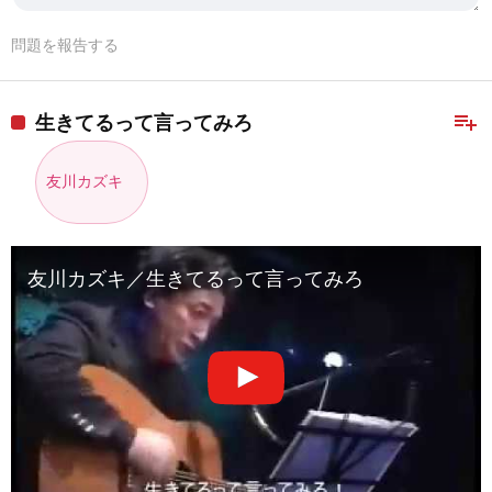
問題を報告する
playlist_add
生きてるって言ってみろ
友川カズキ
友川カズキ／生きてるって言ってみろ