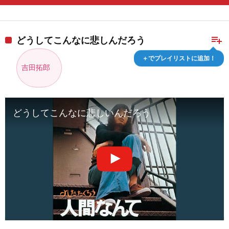
playlist_add
どうしてこんなに悲しんだろう
＋でプレイリストに追加！
吉田拓郎
どうしてこんなに悲しいんだろう