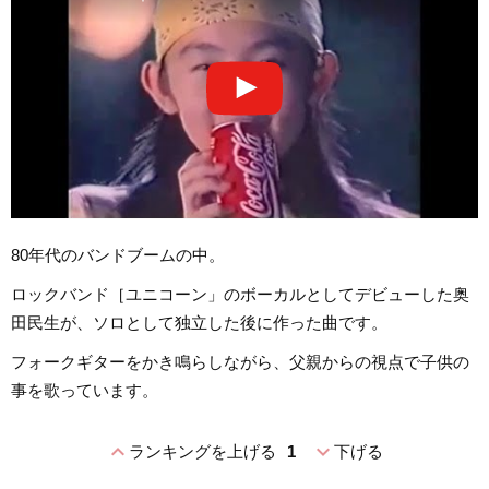
80年代のバンドブームの中。
ロックバンド［ユニコーン」のボーカルとしてデビューした奥
田民生が、ソロとして独立した後に作った曲です。
フォークギターをかき鳴らしながら、父親からの視点で子供の
事を歌っています。
expand_less
expand_more
ランキングを上げる
1
下げる