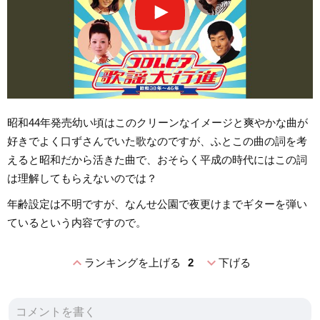
昭和44年発売幼い頃はこのクリーンなイメージと爽やかな曲が
好きでよく口ずさんでいた歌なのですが、ふとこの曲の詞を考
えると昭和だから活きた曲で、おそらく平成の時代にはこの詞
は理解してもらえないのでは？
年齢設定は不明ですが、なんせ公園で夜更けまでギターを弾い
ているという内容ですので。
expand_less
expand_more
ランキングを上げる
2
下げる