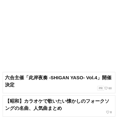
六合主催「此岸夜奏 -SHIGAN YASO- Vol.4」開催
決定
favorite_border
PR
60
【昭和】カラオケで歌いたい懐かしのフォークソ
ングの名曲、人気曲まとめ
favorite_border
8