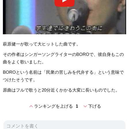
萩原健一が歌って大ヒットした曲です。
その作者はシンガーソングライターのBOROで、彼自身もこの
曲をよく歌いました。
BOROという名前は「民衆の苦しみを代弁する」という意味で
つけたそうです。
原曲はフルで歌うと20分近くかかる大変に長いものでした。
expand_less
expand_more
ランキングを上げる
1
下げる