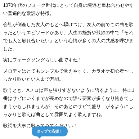
1970年代のフォーク世代にとって自身の境遇と重ね合わせやす
い普遍的な歌詞が特徴。
会社が倒産した友人のもとへ駆けつけ、友人の前でこの曲を歌
ったというエピソードがあり、人生の挫折や孤独の中で「それ
でも人と触れ合いたい」という心情が多くの人の共感を呼びま
した。
実にフォークソングらしい曲ですね！
メロディはとてもシンプルで覚えやすく、カラオケ初心者〜し
っかり歌いたい人まで万能。
歌うとき、Aメロは声を張りすぎないように語るように、特に1
番はサビにいくまでが長めなので語り要素が多くなり飽きてし
まうかもしれませんが、そのあとのサビで盛り上がるようにし
っかりと歌えば曲として雰囲気よく歌えますね。
歌詞を大事に歌ってみてください！
タップで応援！