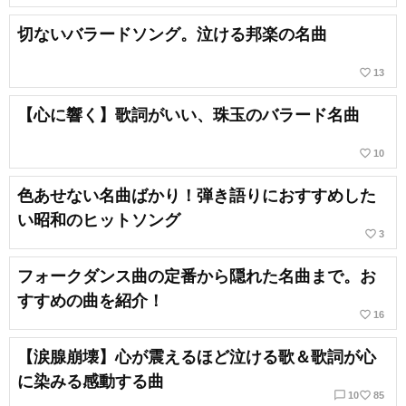
切ないバラードソング。泣ける邦楽の名曲
favorite_border
13
【心に響く】歌詞がいい、珠玉のバラード名曲
favorite_border
10
色あせない名曲ばかり！弾き語りにおすすめした
い昭和のヒットソング
favorite_border
3
フォークダンス曲の定番から隠れた名曲まで。お
すすめの曲を紹介！
favorite_border
16
【涙腺崩壊】心が震えるほど泣ける歌＆歌詞が心
に染みる感動する曲
chat_bubble_outline
favorite_border
10
85