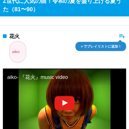
Z世代に人気の曲！令和の夏を盛り上げる夏う
た（81〜90）
playlist_add
花火
＋でプレイリストに追加！
aiko
aiko- 『花火』music video