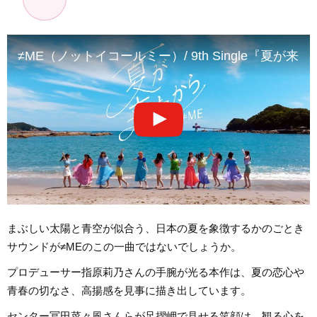
≠ME（ノットイコールミー）/ 9th Single『夏が来たか
まぶしい太陽と青空が似合う、日本の夏を象徴するかのごとき
サウンドが≠MEのこの一曲ではないでしょうか。
プロデューサー指原莉乃さんの手腕が光る本作は、夏の恋心や
青春の切なさ、高揚感を見事に描き出しています。
センター冨田菜々風さんらが足摺岬で見せる笑顔は、観る心を