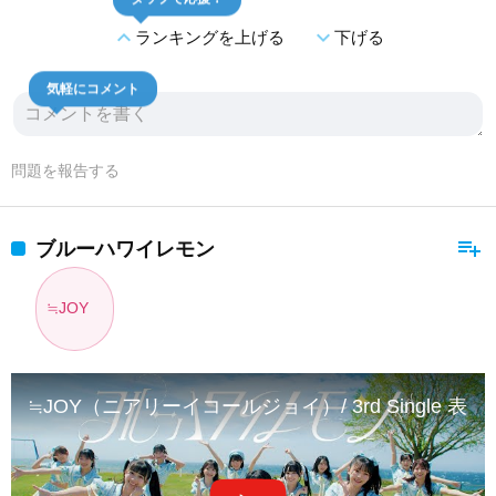
expand_less
expand_more
ランキングを上げる
下げる
気軽にコメント
問題を報告する
playlist_add
ブルーハワイレモン
≒JOY
≒JOY（ニアリーイコールジョイ）/ 3rd Single 表