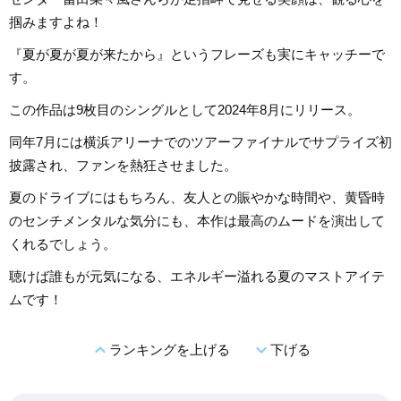
掴みますよね！
『夏が夏が夏が来たから』というフレーズも実にキャッチーで
す。
この作品は9枚目のシングルとして2024年8月にリリース。
同年7月には横浜アリーナでのツアーファイナルでサプライズ初
披露され、ファンを熱狂させました。
夏のドライブにはもちろん、友人との賑やかな時間や、黄昏時
のセンチメンタルな気分にも、本作は最高のムードを演出して
くれるでしょう。
聴けば誰もが元気になる、エネルギー溢れる夏のマストアイテ
ムです！
expand_less
expand_more
ランキングを上げる
下げる