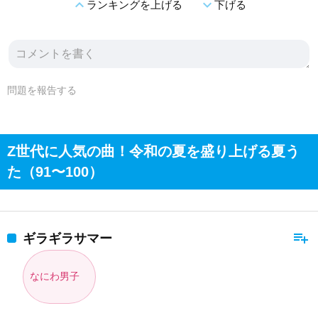
expand_less
expand_more
ランキングを上げる
下げる
問題を報告する
Z世代に人気の曲！令和の夏を盛り上げる夏う
た（91〜100）
playlist_add
ギラギラサマー
なにわ男子