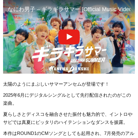
なにわ男子 – ギラギラサマー [Official Music Video]
太陽のようにまぶしいサマーアンセムが登場です！
2025年6月にデジタルシングルとして先行配信されたのがこの
楽曲。
夏らしさとディスコを融合させた振付も魅力的で、イントロや
サビでは真夏にピッタリのハイテンションなダンスを披露。
本作はROUND1のCMソングとしても起用され、7月発売のアル