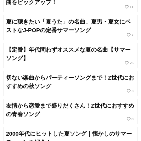
曲をピックアップ！
favorite_border
11
夏に聴きたい「夏うた」の名曲。夏男・夏女にベ
ストなJ-POPの定番サマーソング
favorite_border
7
【定番】年代問わずオススメな夏の名曲【サマー
ソング】
favorite_border
25
切ない楽曲からパーティーソングまで！Z世代にお
すすめの秋ソング
favorite_border
3
友情から恋愛まで盛りだくさん！Z世代におすすめ
の青春ソング
favorite_border
8
2000年代にヒットした夏ソング｜懐かしのサマー