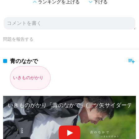
expand_less
expand_more
ランキングを上げる
下げる
問題を報告する
playlist_add
青のなかで
いきものがかり
いきものがかり「青のなかで」(三ツ矢サイダーテーマソング