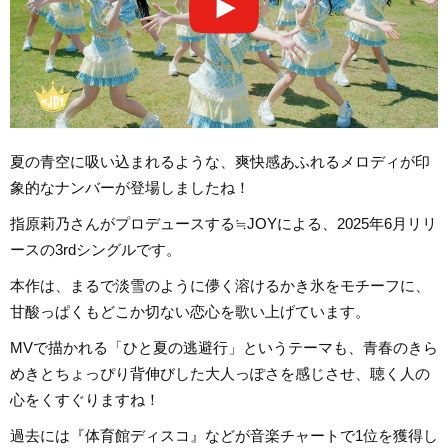
夏の青空に吸い込まれるような、爽快感あふれるメロディが印
象的なナンバーが登場しましたね！
指原莉乃さんがプロデュースする≒JOYによる、2025年6月リリ
ースの3rdシングルです。
本作は、まるで淡雪のように儚く溶けるかき氷をモチーフに、
甘酸っぱくもどこか切ない恋心を歌い上げています。
MVで描かれる「ひと夏の逃避行」というテーマも、青春のきら
めきとちょっぴり背伸びした大人っぽさを感じさせ、聴く人の
心をくすぐりますね！
過去には『体育館ディスコ』などが音楽チャートで1位を獲得し