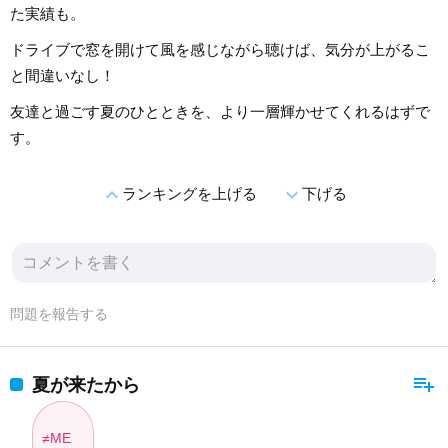
た実績も。
ドライブで窓を開けて風を感じながら聴けば、気分が上がるこ
と間違いなし！
友達と過ごす夏のひとときを、より一層輝かせてくれるはずで
す。
expand_less
expand_more
ランキングを上げる
下げる
問題を報告する
playlist_add
夏が来たから
≠ME