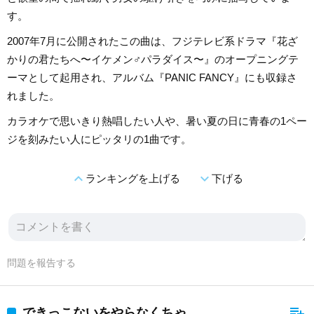
す。
2007年7月に公開されたこの曲は、フジテレビ系ドラマ『花ざ
かりの君たちへ〜イケメン♂パラダイス〜』のオープニングテ
ーマとして起用され、アルバム『PANIC FANCY』にも収録さ
れました。
カラオケで思いきり熱唱したい人や、暑い夏の日に青春の1ペー
ジを刻みたい人にピッタリの1曲です。
expand_less
expand_more
ランキングを上げる
下げる
問題を報告する
playlist_add
できっこないをやらなくちゃ