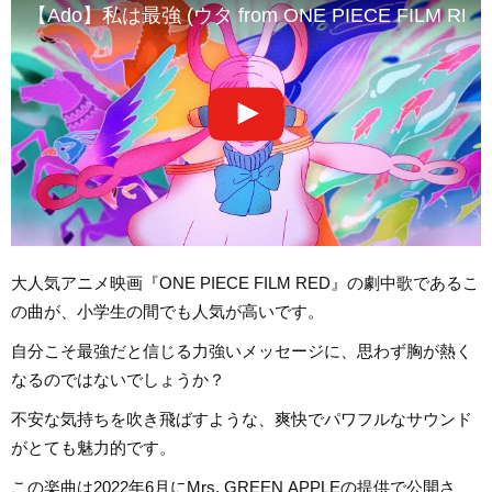
【Ado】私は最強 (ウタ from ONE PIECE FILM RED
大人気アニメ映画『ONE PIECE FILM RED』の劇中歌であるこ
の曲が、小学生の間でも人気が高いです。
自分こそ最強だと信じる力強いメッセージに、思わず胸が熱く
なるのではないでしょうか？
不安な気持ちを吹き飛ばすような、爽快でパワフルなサウンド
がとても魅力的です。
この楽曲は2022年6月にMrs. GREEN APPLEの提供で公開さ