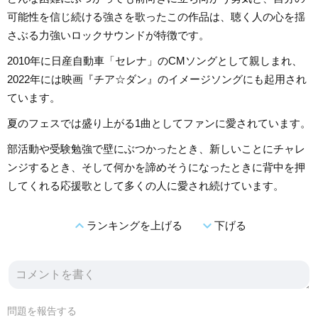
可能性を信じ続ける強さを歌ったこの作品は、聴く人の心を揺
さぶる力強いロックサウンドが特徴です。
2010年に日産自動車「セレナ」のCMソングとして親しまれ、
2022年には映画『チア☆ダン』のイメージソングにも起用され
ています。
夏のフェスでは盛り上がる1曲としてファンに愛されています。
部活動や受験勉強で壁にぶつかったとき、新しいことにチャレ
ンジするとき、そして何かを諦めそうになったときに背中を押
してくれる応援歌として多くの人に愛され続けています。
expand_less
expand_more
ランキングを上げる
下げる
問題を報告する