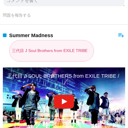
問題を報告する
playlist_add
Summer Madness
三代目 J Soul Brothers from EXILE TRIBE
三代目 J SOUL BROTHERS from EXILE TRIBE / Summe