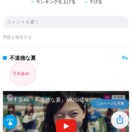
expand_less
expand_more
ランキングを上げる
下げる
問題を報告する
playlist_add
不道徳な夏
乃木坂46
乃木坂46『不道徳な夏』MUSIC VIDEO
このページを共有
ios_share
swipe
指先で音楽をブラウズ