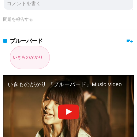
問題を報告する
playlist_add
ブルーバード
いきものがかり
いきものがかり 『ブルーバード』Music Video