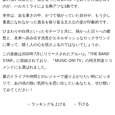
のが、ハルカミライによる胸アツな1曲です。
本作は、迫る暑さの中、かつて強がっていた自分や、もう少し
素直になれなかった過去を振り返る主人公の姿が印象的です。
ひまわりや白球といったモチーフと共に、熱かった日々への郷
愁と、未来へ歩み出す決意がエネルギッシュなロックサウンド
に乗って、聴く人の心を揺さぶるのではないでしょうか。
この楽曲は2020年7月にリリースされたアルバム『THE BAND
STAR』に収録されており、『MUSIC ON! TV』の同月邦楽リコ
メンドにも選ばれました。
夏のドライブや仲間とのレジャーで盛り上がりたい時にピッタ
リで、あの頃の熱い気持ちを思い出したいあなたも、ぜひ聴い
てみてください！
expand_less
expand_more
ランキングを上げる
下げる