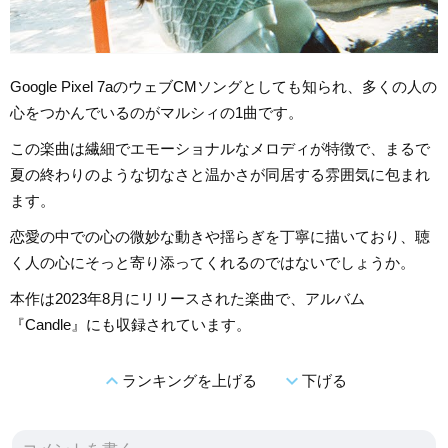
Google Pixel 7aのウェブCMソングとしても知られ、多くの人の
心をつかんでいるのがマルシィの1曲です。
この楽曲は繊細でエモーショナルなメロディが特徴で、まるで
夏の終わりのような切なさと温かさが同居する雰囲気に包まれ
ます。
恋愛の中での心の微妙な動きや揺らぎを丁寧に描いており、聴
く人の心にそっと寄り添ってくれるのではないでしょうか。
本作は2023年8月にリリースされた楽曲で、アルバム
『Candle』にも収録されています。
expand_less
expand_more
ランキングを上げる
下げる