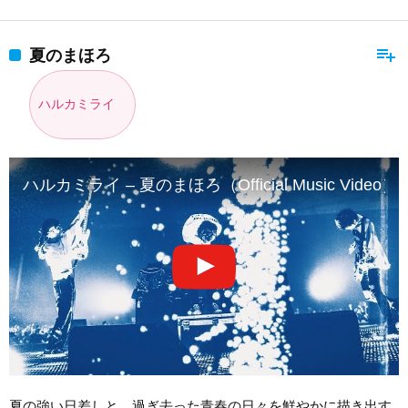
playlist_add
夏のまほろ
ハルカミライ
ハルカミライ – 夏のまほろ（Official Music Video）
夏の強い日差しと、過ぎ去った青春の日々を鮮やかに描き出す