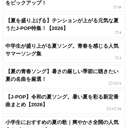
をピックアップ！
favorite_border
10
【夏を盛り上げる】テンションが上がる元気な夏
うたJ-POP特集！【2026】
favorite_border
4
中学生が盛り上がる夏ソング。青春を感じる人気
サマーソング集
favorite_border
2
【夏の青春ソング】暑さの厳しい季節に聴きたい
夏の名曲を厳選！
chat_bubble_outline
favorite_border
1
6
【J-POP】令和の夏ソング。暑い夏を彩る新定番
曲まとめ【2026】
chat_bubble_outline
favorite_border
1
24
小学生におすすめの夏の歌｜爽やかさ全開の人気