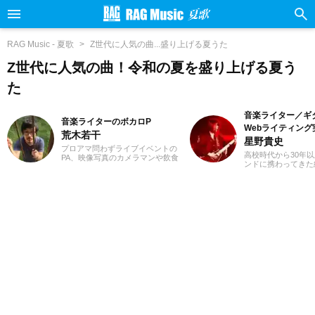
RAG Music - 夏歌
Z世代に人気の曲...盛り上げる夏うた
Z世代に人気の曲！令和の夏を盛り上げる夏う
た
音楽ライター／ギ
音楽ライターのボカロP
Webライティング
荒木若干
星野貴史
プロアマ問わずライブイベントの
高校時代から30年
PA、映像写真のカメラマンや飲食
ンドに携わってきた
店店員、物流拠点のスタッフなど
楽関連の記事を得意
さまざまな職種を経験、現在は兼
これまでも多くの紹
業ライターとして日々を過ごして
してきました。ギタ
います。これまでに音楽、漫画系
たころからハードロ
サイトでの作品紹介記事や、1st
メタルといったジャ
PLACE株式会社様の「IA SUPER
すが、邦楽洋楽問わ
BEST」特典ライナーノーツの執筆
まなジャンルに耳を
等に携わらせていただきました。
しています。2018
音楽経験としては、中学からギタ
ンスライターとして
ーを始め、学生時代はバンド活動
Webライティング
に注力。その後15年以上、現在に
ており、またライテ
至るまで、いちボカロPとしてオリ
も動画編集を勉強し
ジナル楽曲を発表し続けていま
ライベートでは小学
す。邦楽ロック、ボカロ、漫画が
ており、パルクール
得意ジャンルです。
習い事のフォローを
しています。