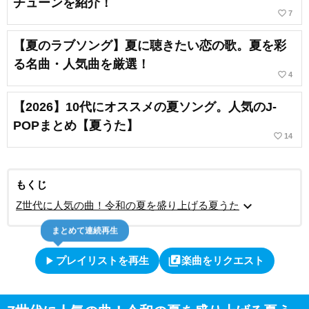
チューンを紹介！
favorite_border
7
【夏のラブソング】夏に聴きたい恋の歌。夏を彩
る名曲・人気曲を厳選！
favorite_border
4
【2026】10代にオススメの夏ソング。人気のJ-
POPまとめ【夏うた】
favorite_border
14
もくじ
expand_more
Z世代に人気の曲！令和の夏を盛り上げる夏うた
まとめて連続再生
play_arrow
library_music
プレイリストを再生
楽曲をリクエスト