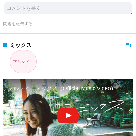
問題を報告する
playlist_add
ミックス
マルシィ
マルシィ – ミックス（Official Music Video）