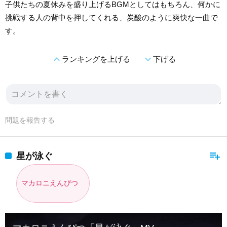
子供たちの夏休みを盛り上げるBGMとしてはもちろん、何かに
挑戦する人の背中を押してくれる、炭酸のように爽快な一曲で
す。
expand_less
expand_more
ランキングを上げる
下げる
問題を報告する
playlist_add
星が泳ぐ
マカロニえんぴつ