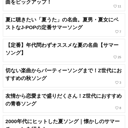
曲をピックアップ！
favorite_border
11
夏に聴きたい「夏うた」の名曲。夏男・夏女にベ
ストなJ-POPの定番サマーソング
favorite_border
7
【定番】年代問わずオススメな夏の名曲【サマー
ソング】
favorite_border
25
切ない楽曲からパーティーソングまで！Z世代にお
すすめの秋ソング
favorite_border
3
友情から恋愛まで盛りだくさん！Z世代におすすめ
の青春ソング
favorite_border
8
2000年代にヒットした夏ソング｜懐かしのサマー