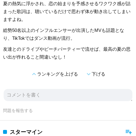
夏の熱気に浮かされ、恋の始まりを予感させるワクワク感が詰
まった歌詞は、聴いているだけで思わず体が動き出してしまい
ますよね。
総勢50名以上のインフルエンサーが出演したMVも話題とな
り、TikTokではダンス動画が流行。
友達とのドライブやビーチパーティーで流せば、最高の夏の思
い出が作れること間違いなし！
expand_less
expand_more
ランキングを上げる
下げる
問題を報告する
playlist_add
スターマイン