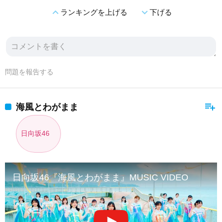
expand_less
expand_more
ランキングを上げる
下げる
問題を報告する
playlist_add
海風とわがまま
日向坂46
日向坂46『海風とわがまま』MUSIC VIDEO