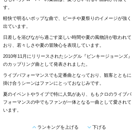
す。
軽快で明るいポップな曲で、ビーチや夏祭りのイメージが強く
出ています。
日差しを浴びながら過ごす楽しい時間や夏の風物詩が歌われて
おり、若々しさや夏の冒険心を表現しています。
2010年11月にリリースされたシングル『ピンキージョーンズ』
のカップリング曲として発表されました。
ライブパフォーマンスでも定番曲となっており、観客とともに
掛け合うシーンはファンにとっておなじみです。
夏のイベントやライブで特に人気があり、ももクロのライブパ
フォーマンスの中でもファンが一体となる一曲として愛されて
います。
expand_less
expand_more
ランキングを上げる
下げる