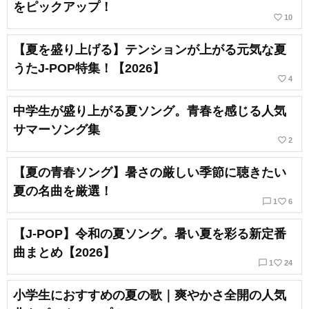
をピックアップ！
favorite_border
10
【夏を盛り上げる】テンションが上がる元気な夏
うたJ-POP特集！【2026】
favorite_border
4
中学生が盛り上がる夏ソング。青春を感じる人気
サマーソング集
favorite_border
2
【夏の青春ソング】暑さの厳しい季節に聴きたい
夏の名曲を厳選！
chat_bubble_outline
favorite_border
1
6
【J-POP】令和の夏ソング。暑い夏を彩る新定番
曲まとめ【2026】
chat_bubble_outline
favorite_border
1
24
小学生におすすめの夏の歌｜爽やかさ全開の人気