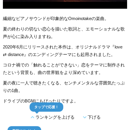
繊細なピアノサウンドが印象的なOmoinotakeの楽曲。
夏の終わりの切ない恋心を描いた歌詞と、エモーショナルな歌
声が心に染み入りますね。
2020年6月にリリースされた本作は、オリジナルドラマ『love
⇄ distance』のエンディングテーマにも起用されました。
コロナ禍での「触れることができない」恋をテーマに制作され
たという背景も、曲の世界観をより深めています。
夏の夜に一人で聴きたくなる、センチメンタルな雰囲気たっぷ
りの1曲。
ドライブのBGMにもぴったりですよ。
タップで応援！
expand_less
expand_more
ランキングを上げる
下げる