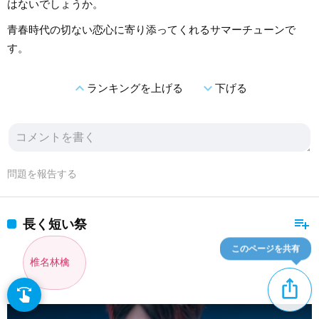
はないでしょうか。
青春時代の切ない恋心に寄り添ってくれるサマーチューンで
す。
expand_less
expand_more
ランキングを上げる
下げる
問題を報告する
playlist_add
長く短い祭
このページを共有
椎名林檎
ios_share
swipe
指先で音楽をブラウズ