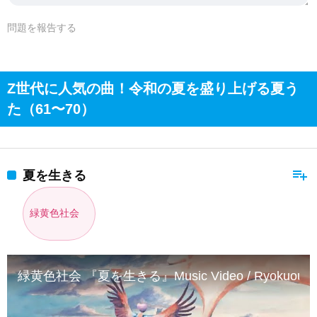
問題を報告する
Z世代に人気の曲！令和の夏を盛り上げる夏う
た（61〜70）
playlist_add
夏を生きる
緑黄色社会
緑黄色社会 『夏を生きる』Music Video / Ryokuousho