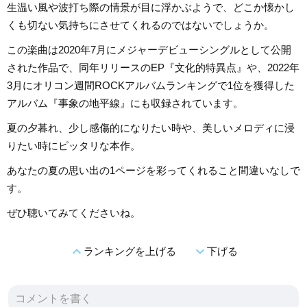
生温い風や波打ち際の情景が目に浮かぶようで、どこか懐かし
くも切ない気持ちにさせてくれるのではないでしょうか。
この楽曲は2020年7月にメジャーデビューシングルとして公開
された作品で、同年リリースのEP『文化的特異点』や、2022年
3月にオリコン週間ROCKアルバムランキングで1位を獲得した
アルバム『事象の地平線』にも収録されています。
夏の夕暮れ、少し感傷的になりたい時や、美しいメロディに浸
りたい時にピッタリな本作。
あなたの夏の思い出の1ページを彩ってくれること間違いなしで
す。
ぜひ聴いてみてくださいね。
expand_less
expand_more
ランキングを上げる
下げる