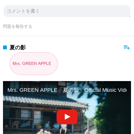
問題を報告する
playlist_add
夏の影
Mrs. GREEN APPLE
Mrs. GREEN APPLE「夏の影」Official Music Video