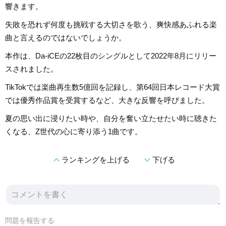
響きます。
失敗を恐れず何度も挑戦する大切さを歌う、爽快感あふれる楽
曲と言えるのではないでしょうか。
本作は、Da-iCEの22枚目のシングルとして2022年8月にリリー
スされました。
TikTokでは楽曲再生数5億回を記録し、第64回日本レコード大賞
では優秀作品賞を受賞するなど、大きな反響を呼びました。
夏の思い出に浸りたい時や、自分を奮い立たせたい時に聴きた
くなる、Z世代の心に寄り添う1曲です。
expand_less
expand_more
ランキングを上げる
下げる
問題を報告する