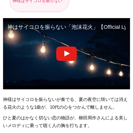
神様はサイコロを振らない
神はサイコロを振らない「泡沫花火」【Official Lyric 
神様はサイコロを振らないが奏でる、夏の夜空に咲いては消え
る花火のような1曲が、10代の心をつかんで離しません。
ひと夏のはかなく切ない恋の物語が、柳田周作さんによる美し
いメロディに乗って聴く人の胸を打ちます。