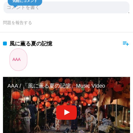
気軽にコメント
問題を報告する
playlist_add
風に薫る夏の記憶
AAA
AAA / 「風に薫る夏の記憶」Music Video