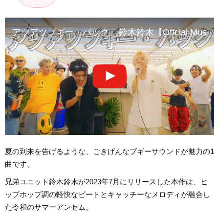
アツアツブギー・バック – 鈴木鈴木【Offcial Music V
夏の到来を告げるような、ごきげんなブギーサウンドが魅力の1
曲です。
兄弟ユニット鈴木鈴木が2023年7月にリリースした本作は、ヒ
ップホップ調の軽快なビートとキャッチーなメロディが融合し
た令和のサマーアンセム。