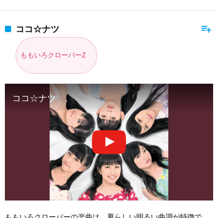
playlist_add
ココ☆ナツ
ももいろクローバーZ
ココ☆ナツ
ももいろクローバーの楽曲は、夏らしい明るい曲調が特徴で