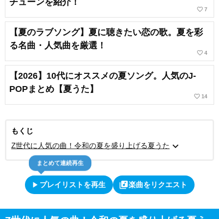
チューンを紹介！
favorite_border
7
【夏のラブソング】夏に聴きたい恋の歌。夏を彩
る名曲・人気曲を厳選！
favorite_border
4
【2026】10代にオススメの夏ソング。人気のJ-
POPまとめ【夏うた】
favorite_border
14
もくじ
expand_more
Z世代に人気の曲！令和の夏を盛り上げる夏うた
まとめて連続再生
play_arrow
library_music
プレイリストを再生
楽曲をリクエスト