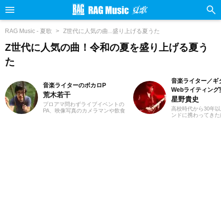
RAG Music - 夏歌
Z世代に人気の曲...盛り上げる夏うた
Z世代に人気の曲！令和の夏を盛り上げる夏う
た
音楽ライター／ギ
音楽ライターのボカロP
Webライティング
荒木若干
星野貴史
プロアマ問わずライブイベントの
高校時代から30年
PA、映像写真のカメラマンや飲食
ンドに携わってきた
店店員、物流拠点のスタッフなど
楽関連の記事を得意
さまざまな職種を経験、現在は兼
これまでも多くの紹
業ライターとして日々を過ごして
してきました。ギタ
います。これまでに音楽、漫画系
たころからハードロ
サイトでの作品紹介記事や、1st
メタルといったジャ
PLACE株式会社様の「IA SUPER
すが、邦楽洋楽問わ
BEST」特典ライナーノーツの執筆
まなジャンルに耳を
等に携わらせていただきました。
しています。2018
音楽経験としては、中学からギタ
ンスライターとして
ーを始め、学生時代はバンド活動
Webライティング
に注力。その後15年以上、現在に
ており、またライテ
至るまで、いちボカロPとしてオリ
も動画編集を勉強し
ジナル楽曲を発表し続けていま
ライベートでは小学
す。邦楽ロック、ボカロ、漫画が
ており、パルクール
得意ジャンルです。
習い事のフォローを
しています。