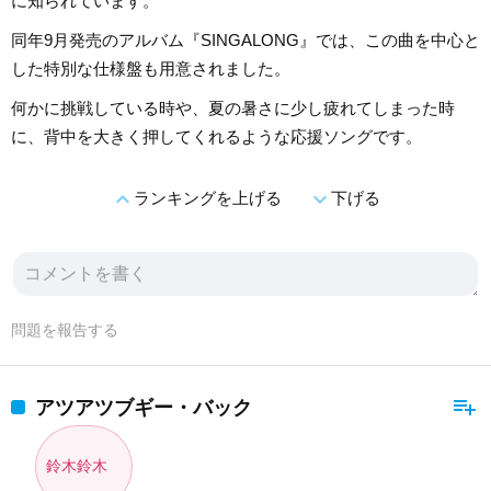
に知られています。
同年9月発売のアルバム『SINGALONG』では、この曲を中心と
した特別な仕様盤も用意されました。
何かに挑戦している時や、夏の暑さに少し疲れてしまった時
に、背中を大きく押してくれるような応援ソングです。
expand_less
expand_more
ランキングを上げる
下げる
問題を報告する
playlist_add
アツアツブギー・バック
鈴木鈴木