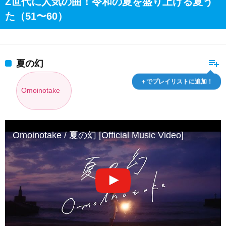
Z世代に人気の曲！令和の夏を盛り上げる夏う
た（51〜60）
playlist_add
夏の幻
＋でプレイリストに追加！
Omoinotake
Omoinotake / 夏の幻 [Official Music Video]