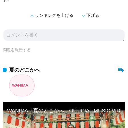
expand_less
expand_more
ランキングを上げる
下げる
問題を報告する
playlist_add
夏のどこかへ
WANIMA
WANIMA「夏のどこかへ」OFFICIAL MUSIC VIDEO