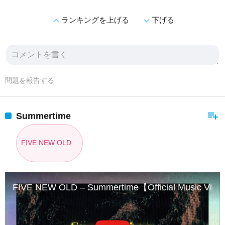
expand_less
expand_more
ランキングを上げる
下げる
問題を報告する
playlist_add
Summertime
FIVE NEW OLD
FIVE NEW OLD – Summertime【Official