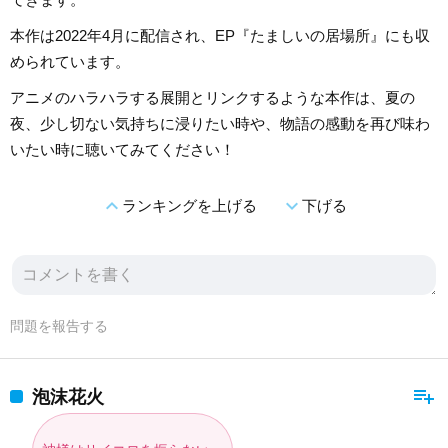
本作は2022年4月に配信され、EP『たましいの居場所』にも収
められています。
アニメのハラハラする展開とリンクするような本作は、夏の
夜、少し切ない気持ちに浸りたい時や、物語の感動を再び味わ
いたい時に聴いてみてください！
expand_less
expand_more
ランキングを上げる
下げる
問題を報告する
playlist_add
泡沫花火