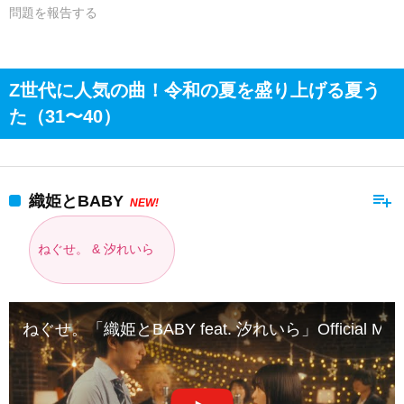
問題を報告する
Z世代に人気の曲！令和の夏を盛り上げる夏う
た（31〜40）
playlist_add
織姫とBABY
NEW!
ねぐせ。 & 汐れいら
ねぐせ。「織姫とBABY feat. 汐れいら」Official Music