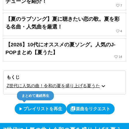
チューンを紹介！
favorite_border
7
【夏のラブソング】夏に聴きたい恋の歌。夏を彩
る名曲・人気曲を厳選！
favorite_border
4
【2026】10代にオススメの夏ソング。人気のJ-
POPまとめ【夏うた】
favorite_border
14
もくじ
expand_more
Z世代に人気の曲！令和の夏を盛り上げる夏うた
まとめて連続再生
play_arrow
library_music
プレイリストを再生
楽曲をリクエスト