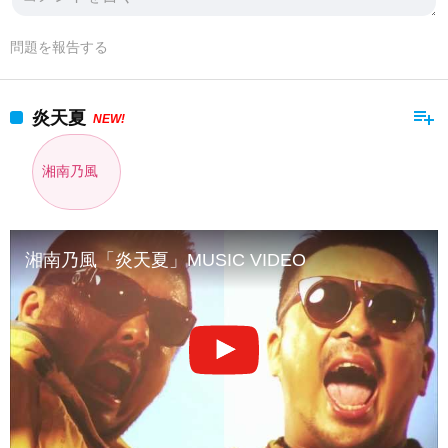
問題を報告する
playlist_add
炎天夏
NEW!
湘南乃風
湘南乃風「炎天夏」MUSIC VIDEO