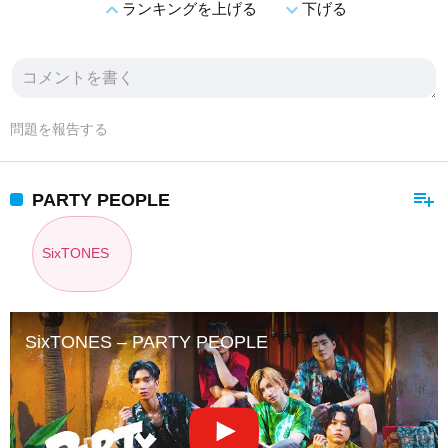
expand_less
expand_more
ランキングを上げる
下げる
問題を報告する
playlist_add
PARTY PEOPLE
SixTONES
SixTONES – PARTY PEOPLE