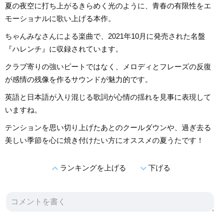
夏の夜空に打ち上がるきらめく光のように、青春の有限性をエ
モーショナルに歌い上げる本作。
ちゃんみなさんによる楽曲で、2021年10月に発売された名盤
『ハレンチ』に収録されています。
クラブ寄りの強いビートではなく、メロディとフレーズの反復
が感情の残像を作るサウンドが魅力的です。
英語と日本語が入り混じる歌詞が心情の揺れを見事に表現して
いますね。
テンションを思い切り上げたあとのクールダウンや、過ぎ去る
美しい季節を心に焼き付けたい方にオススメの夏うたです！
expand_less
expand_more
ランキングを上げる
下げる