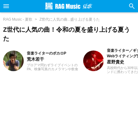
RAG Music - 夏歌
Z世代に人気の曲...盛り上げる夏うた
Z世代に人気の曲！令和の夏を盛り上げる夏う
た
音楽ライター／ギ
音楽ライターのボカロP
Webライティング
荒木若干
星野貴史
プロアマ問わずライブイベントの
高校時代から30年
PA、映像写真のカメラマンや飲食
ンドに携わってきた
店店員、物流拠点のスタッフなど
楽関連の記事を得意
さまざまな職種を経験、現在は兼
これまでも多くの紹
業ライターとして日々を過ごして
してきました。ギタ
います。これまでに音楽、漫画系
たころからハードロ
サイトでの作品紹介記事や、1st
メタルといったジャ
PLACE株式会社様の「IA SUPER
すが、邦楽洋楽問わ
BEST」特典ライナーノーツの執筆
まなジャンルに耳を
等に携わらせていただきました。
しています。2018
音楽経験としては、中学からギタ
ンスライターとして
ーを始め、学生時代はバンド活動
Webライティング
に注力。その後15年以上、現在に
ており、またライテ
至るまで、いちボカロPとしてオリ
も動画編集を勉強し
ジナル楽曲を発表し続けていま
ライベートでは小学
す。邦楽ロック、ボカロ、漫画が
ており、パルクール
得意ジャンルです。
習い事のフォローを
しています。