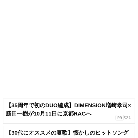
【35周年で初のDUO編成】DIMENSION増崎孝司×
勝田一樹が10月11日に京都RAGへ
favorite_border
PR
1
【30代にオススメの夏歌】懐かしのヒットソング