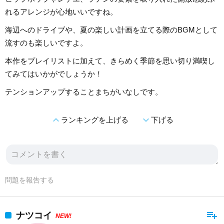
れるアレンジが心地いいですね。
海辺へのドライブや、夏の楽しい計画を立てる際のBGMとして
流すのも楽しいですよ。
本作をプレイリストに加えて、きらめく季節を思い切り満喫し
てみてはいかがでしょうか！
テンションアップすることまちがいなしです。
expand_less
expand_more
ランキングを上げる
下げる
問題を報告する
playlist_add
ナツコイ
NEW!