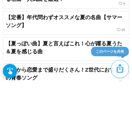
favorite_border
4
【定番】年代問わずオススメな夏の名曲【サマー
ソング】
favorite_border
25
【夏っぽい曲】夏と言えばこれ！心が躍る夏うた
＆夏を感じる曲
このページを共有
favorite_border
10
ios_share
友情から恋愛まで盛りだくさん！Z世代におすすめ
swipe
指先で音楽をブラウズ
の青春ソング
favorite_border
8
子供におすすめの夏ソング。J-POP・邦楽の人気
ソング【2026】
favorite_border
5
content_copy
高校生におすすめの夏らしい曲。人気のサマーソ
ング、夏の定番曲