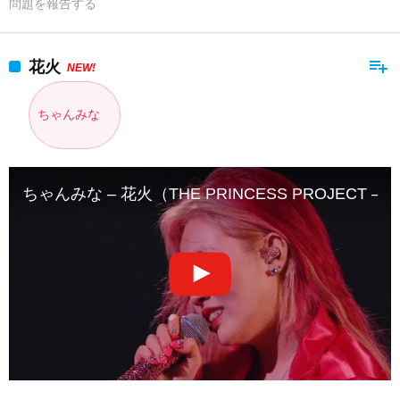
問題を報告する
playlist_add
花火
NEW!
ちゃんみな
ちゃんみな – 花火（THE PRINCESS PROJECT – F