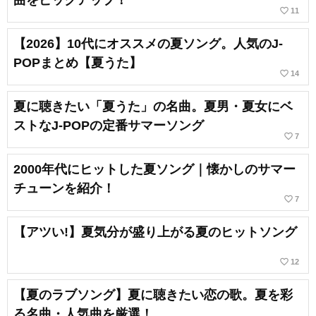
曲をピックアップ！
favorite_border
11
【2026】10代にオススメの夏ソング。人気のJ-
POPまとめ【夏うた】
favorite_border
14
夏に聴きたい「夏うた」の名曲。夏男・夏女にベ
ストなJ-POPの定番サマーソング
favorite_border
7
2000年代にヒットした夏ソング｜懐かしのサマー
チューンを紹介！
favorite_border
7
【アツい!】夏気分が盛り上がる夏のヒットソング
favorite_border
12
【夏のラブソング】夏に聴きたい恋の歌。夏を彩
る名曲・人気曲を厳選！