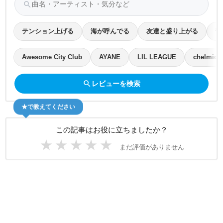
search
テンション上げる
海が呼んでる
友達と盛り上がる
青
Awesome City Club
AYANE
LIL LEAGUE
chelmico
search
レビューを検索
★で教えてください
この記事はお役に立ちましたか？
★
★
★
★
★
まだ評価がありません