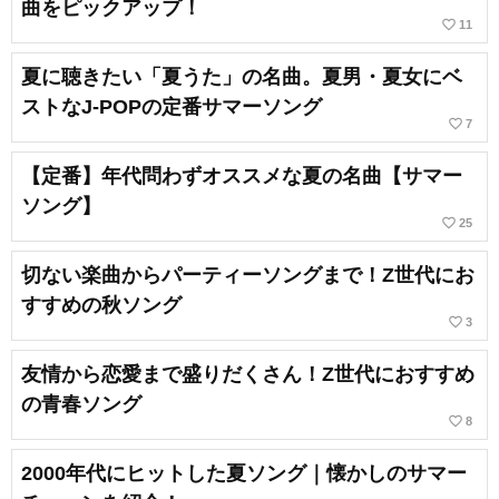
曲をピックアップ！
favorite_border
11
夏に聴きたい「夏うた」の名曲。夏男・夏女にベ
ストなJ-POPの定番サマーソング
favorite_border
7
【定番】年代問わずオススメな夏の名曲【サマー
ソング】
favorite_border
25
切ない楽曲からパーティーソングまで！Z世代にお
すすめの秋ソング
favorite_border
3
友情から恋愛まで盛りだくさん！Z世代におすすめ
の青春ソング
favorite_border
8
2000年代にヒットした夏ソング｜懐かしのサマー