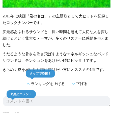
2016年に映画『君の名は。』の主題歌として大ヒットを記録し
たロックナンバーです。
疾走感あふれるサウンドと、長い時間を超えて大切な人を探し
続けるという壮大なテーマが、多くのリスナーに感動を与えま
した。
うだるような暑さを吹き飛ばすようなエネルギッシュなバンド
サウンドは、テンションをあげたい時にピッタリですよ！
きらめく夏を思い切り駆け抜けたい方にオススメの1曲です。
タップで応援！
expand_less
expand_more
ランキングを上げる
下げる
気軽にコメント