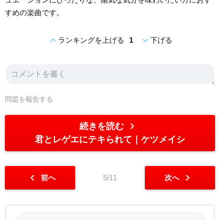
すめの楽曲です。
expand_less
expand_more
ランキングを上げる
1
下げる
問題を報告する
chevron_right
続きを読む
君とレゲエにテキられて
ケツメイシ
chevron_left
chevron_right
前へ
5/11
次へ