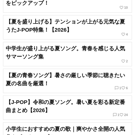
をピックアップ！
favorite_border
10
【夏を盛り上げる】テンションが上がる元気な夏
うたJ-POP特集！【2026】
favorite_border
4
中学生が盛り上がる夏ソング。青春を感じる人気
サマーソング集
favorite_border
2
【夏の青春ソング】暑さの厳しい季節に聴きたい
夏の名曲を厳選！
chat_bubble_outline
favorite_border
1
6
【J-POP】令和の夏ソング。暑い夏を彩る新定番
曲まとめ【2026】
chat_bubble_outline
favorite_border
1
24
小学生におすすめの夏の歌｜爽やかさ全開の人気