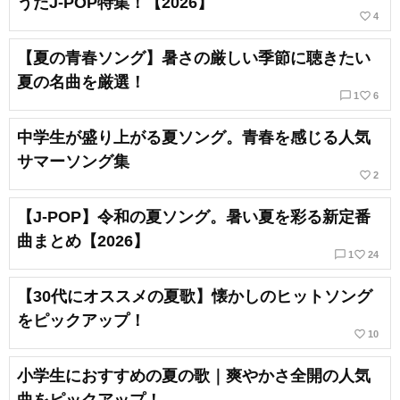
うたJ-POP特集！【2026】
favorite_border
4
【夏の青春ソング】暑さの厳しい季節に聴きたい
夏の名曲を厳選！
chat_bubble_outline
favorite_border
1
6
中学生が盛り上がる夏ソング。青春を感じる人気
サマーソング集
favorite_border
2
【J-POP】令和の夏ソング。暑い夏を彩る新定番
曲まとめ【2026】
chat_bubble_outline
favorite_border
1
24
【30代にオススメの夏歌】懐かしのヒットソング
をピックアップ！
favorite_border
10
小学生におすすめの夏の歌｜爽やかさ全開の人気