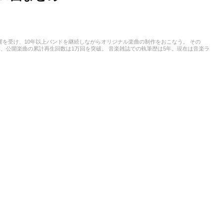
響を受け、10年以上バンドを継続しながらオリジナル楽曲の制作をおこなう。 その
、公開楽曲の累計再生回数は1万回を突破。 音楽雑誌での執筆歴は5年。現在は音楽ラ
のライブにも足を運びながら、シーンの動向を現場目線で捉えている。 現在はアコーステ
を活かしたギタープレイを東京のライブハウスで披露。幅広いジャンルの音楽知識を生