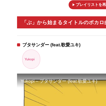
play_arrow
プレイリストを再
「ぶ」から始まるタイトルのボカロ曲
ブタサンダー (feat.歌愛ユキ)
Yukopi
Yukopi – ブタサンダー (feat.歌愛ユキ)