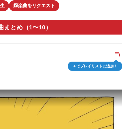
library_music
生
楽曲をリクエスト
まとめ（1〜10）
playlist_add
＋でプレイリストに追加！