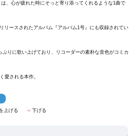
キ)』は、心が疲れた時にそっと寄り添ってくれるような1曲で
定でリリースされたアルバム『アルバム1号』にも収録されてい
っぷりに歌い上げており、リコーダーの素朴な音色がコミカ
広く愛される本作。
！
expand_more
を上げる
下げる