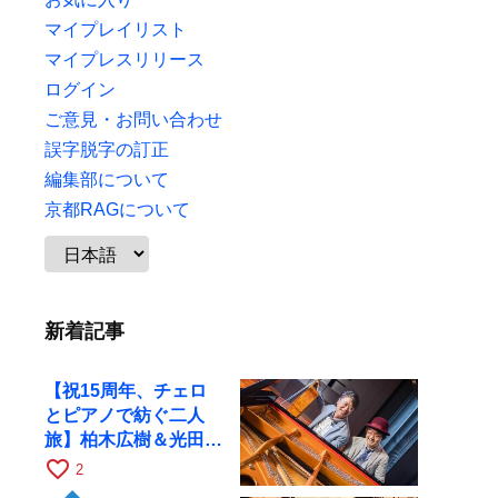
マイプレイリスト
マイプレスリリース
ログイン
ご意見・お問い合わせ
誤字脱字の訂正
編集部について
京都RAGについて
新着記事
【祝15周年、チェロ
とピアノで紡ぐ二人
旅】柏木広樹＆光田健
一が11月12日に京都
favorite_border
2
RAGへ