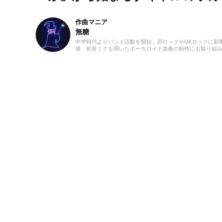
作曲マニア
無糖
中学時代よりバンド活動を開始。邦ロックやUKロックに影
後、初音ミクを用いたボーカロイド楽曲の制作にも取り組み
イター / ディレクター / 作曲家として活動し、全国各地
ィックギターを軸に、コード解析やギタースケールの知識
かした執筆をおこなう。