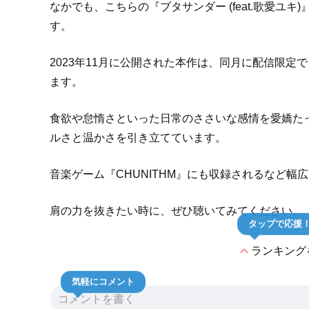
なかでも、こちらの『ブタサンダー (feat.歌愛ユ
す。
2023年11月に公開された本作は、同月に配信限
ます。
食欲や怠惰さといった日常のささいな感情を愛嬌た
ルさと温かさを引き立てています。
音楽ゲーム『CHUNITHM』にも収録されるなど幅
肩の力を抜きたい時に、ぜひ聴いてみてください。
タップで応援
expand_less
ランキング
気軽にコメント