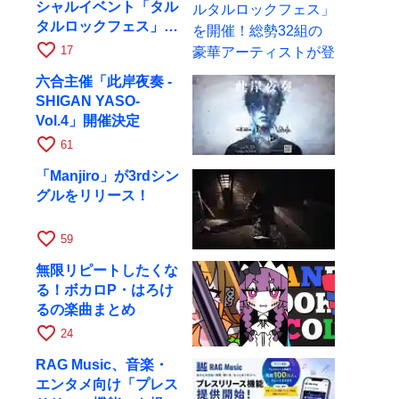
シャルイベント「タル
タルロックフェス」を
開催！総勢32組の豪
favorite_border
17
華アーティストが登場
六合主催「此岸夜奏 -
SHIGAN YASO-
Vol.4」開催決定
favorite_border
61
「Manjiro」が3rdシン
グルをリリース！
favorite_border
59
無限リピートしたくな
る！ボカロP・はろけ
るの楽曲まとめ
favorite_border
24
RAG Music、音楽・
エンタメ向け「プレス