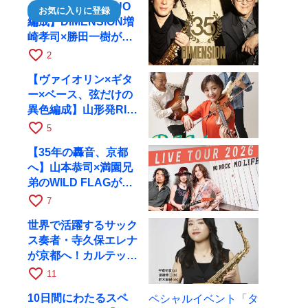
【35周年で初のDUO
お気に入りに登録
編成】DIMENSION増
崎孝司×勝田一樹が10
月11日に京都RAGへ
favorite_border
2
【ヴァイオリン×ギタ
ー×ベース、弦だけの
異色編成】山形発RIM
が初全国ツアーで8月
favorite_border
5
17日にRAGへ
【35年の轟音、京都
へ】山本恭司×満園兄
弟のWILD FLAGが8
月6日にRAGでライブ
favorite_border
7
世界で活躍するサック
ス奏者・寺久保エレナ
が京都へ！カルテッ
ト・ツアー京都公演を
favorite_border
11
10月28日に開催
10日間にわたるスペ