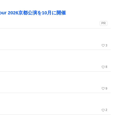
Tour 2026京都公演を10月に開催
PR
favorite_border
3
favorite_border
8
favorite_border
9
favorite_border
2