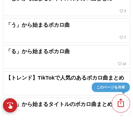
favorite_border
3
「う」から始まるボカロ曲
favorite_border
7
「る」から始まるボカロ曲
favorite_border
14
【トレンド】TikTokで人気のあるボカロ曲まとめ
このページを共有
favorite_border
50
ios_share
「び」から始まるタイトルのボカロ曲まとめ
swipe
指先で音楽をブラウズ
favorite_border
3
「く」から始まるボカロ曲