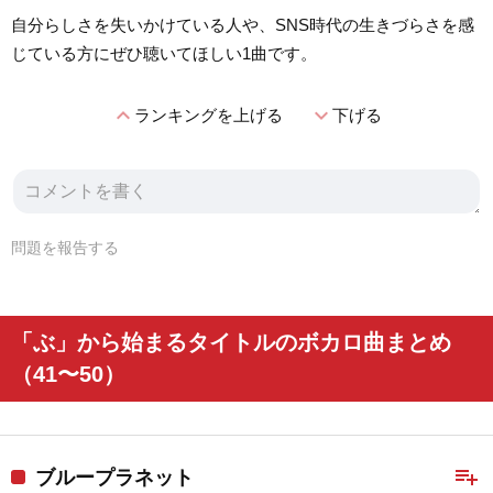
自分らしさを失いかけている人や、SNS時代の生きづらさを感
じている方にぜひ聴いてほしい1曲です。
expand_less
expand_more
ランキングを上げる
下げる
問題を報告する
「ぶ」から始まるタイトルのボカロ曲まとめ
（41〜50）
playlist_add
ブループラネット