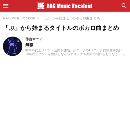
RAG Musi...Vocaloid
「ぶ」から始まる...のボカロ曲まとめ
「ぶ」から始まるタイトルのボカロ曲まとめ
作曲マニア
無糖
中学時代よりバンド活動を開始。邦ロックやUKロックに影響を受け、
10年以上バンドを継続しながらオリジナル楽曲の制作をおこなう。 そ
の後、初音ミクを用いたボーカロイド楽曲の制作にも取り組み、公開
楽曲の累計再生回数は1万回を突破。 音楽雑誌での執筆歴は5年。現在
は音楽ライター / ディレクター / 作曲家として活動し、全国各地のライ
ブにも足を運びながら、シーンの動向を現場目線で捉えている。 現在
はアコースティックギターを軸に、コード解析やギタースケールの知
識を活かしたギタープレイを東京のライブハウスで披露。幅広いジャ
ンルの音楽知識を生かした執筆をおこなう。