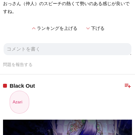
おっさん（仲人）のスピーチの熱くて勢いのある感じが良いで
すね。
expand_less
expand_more
ランキングを上げる
下げる
問題を報告する
playlist_add
Black Out
Azari