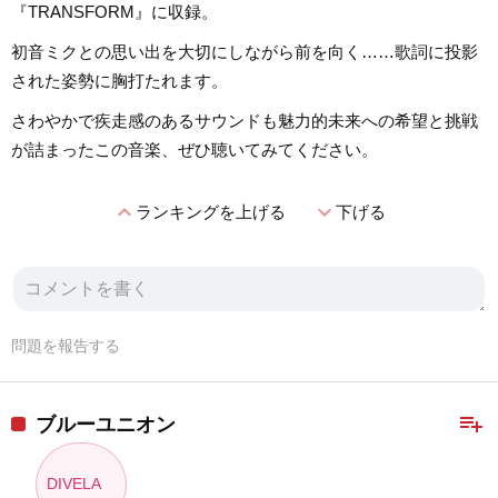
『TRANSFORM』に収録。
初音ミクとの思い出を大切にしながら前を向く……歌詞に投影
された姿勢に胸打たれます。
さわやかで疾走感のあるサウンドも魅力的未来への希望と挑戦
が詰まったこの音楽、ぜひ聴いてみてください。
expand_less
expand_more
ランキングを上げる
下げる
問題を報告する
playlist_add
ブルーユニオン
DIVELA