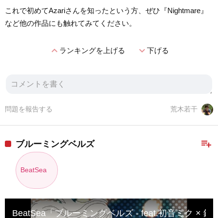
これで初めてAzariさんを知ったという方、ぜひ『Nightmare』
など他の作品にも触れてみてください。
expand_less
expand_more
ランキングを上げる
下げる
問題を報告する
荒木若干
playlist_add
ブルーミングベルズ
BeatSea
BeatSea「ブルーミングベルズ ‐ feat.初音ミク × 