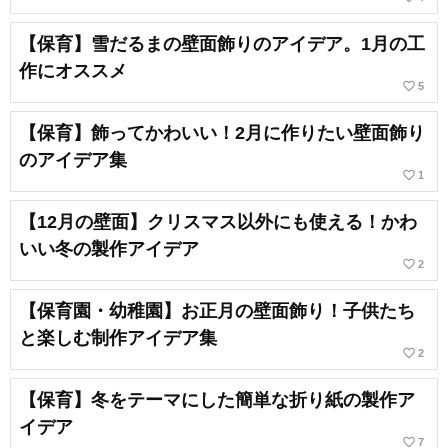
【保育】雪だるまの壁面飾りのアイデア。1月の工
作にオススメ
favorite_border
5
【保育】飾ってかわいい！2月に作りたい壁面飾り
のアイデア集
favorite_border
1
【12月の壁面】クリスマス以外にも使える！かわ
いい冬の製作アイデア
favorite_border
2
【保育園・幼稚園】お正月の壁面飾り！子供たち
と楽しむ制作アイデア集
favorite_border
2
【保育】冬をテーマにした簡単な折り紙の製作ア
イデア
favorite_border
7