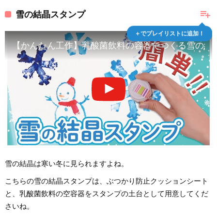
playlist_add
雪の結晶スタンプ
＋でプレイリストに追加！
【かんたん工作】乳酸菌飲料の容器でつくる雪の結晶
雪の結晶は寒い冬に見られますよね。
こちらの雪の結晶スタンプは、ぶつかり防止クッションシート
と、乳酸菌飲料の空容器をスタンプの土台として用意してくだ
さいね。