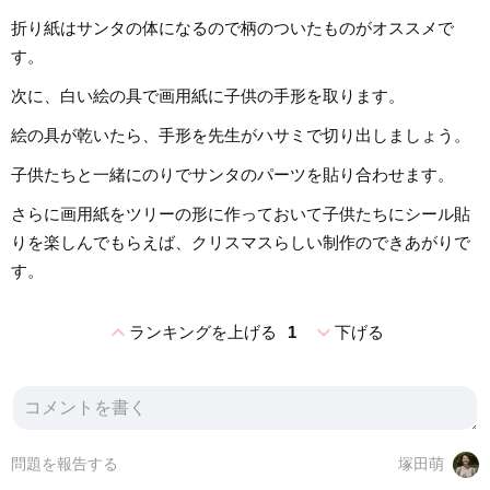
折り紙はサンタの体になるので柄のついたものがオススメで
す。
次に、白い絵の具で画用紙に子供の手形を取ります。
絵の具が乾いたら、手形を先生がハサミで切り出しましょう。
子供たちと一緒にのりでサンタのパーツを貼り合わせます。
さらに画用紙をツリーの形に作っておいて子供たちにシール貼
りを楽しんでもらえば、クリスマスらしい制作のできあがりで
す。
expand_less
expand_more
ランキングを上げる
1
下げる
問題を報告する
塚田萌