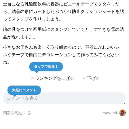
土台になる乳酸菌飲料の容器にビニールテープでフタをした
ら、結晶の形にカットしたぶつかり防止クッションシートを貼
ってスタンプを作りましょう。
絵の具をつけて画用紙にスタンプしていくと、すてきな雪の結
晶が現れますよ。
小さなお子さんも楽しく取り組めるので、容器にかわいいシー
ルやテープで自由にデコレーションして作ってみてください
ね。
タップで応援！
expand_less
expand_more
ランキングを上げる
下げる
気軽にコメント
問題を報告する
mayumi