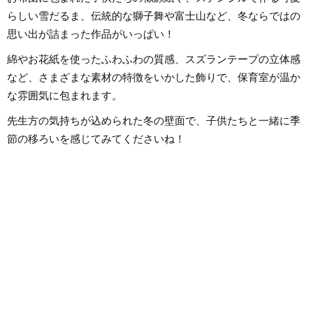
く、日本文化や伝承遊び、レクリ
エーションなども伝える活動をお
らしい雪だるま、伝統的な獅子舞や富士山など、冬ならではの
こない、多くの子供たちと関わっ
てきました。その後、小学館にて
思い出が詰まった作品がいっぱい！
フリーランスライター、企画、編
集の仕事を通して楽しい大人との
綿やお花紙を使ったふわふわの質感、スズランテープの立体感
出会いもへて、伝えることの楽し
さを経験。教育現場で培った視点
など、さまざまな素材の特徴をいかした飾りで、保育室が温か
と編集者としての経験を活かし、
インプットとアウトプットを大切
な雰囲気に包まれます。
に音楽や子供に関わる分野を中心
に実践に役立つ情報をお届けしま
す。趣味は楽器、歌、手作り、お
先生方の気持ちが込められた冬の壁面で、子供たちと一緒に季
もちゃ、お絵描き、伝承あそび、
アウトドア、本、工作、クラフ
節の移ろいを感じてみてくださいね！
ト。特技はコマ技。