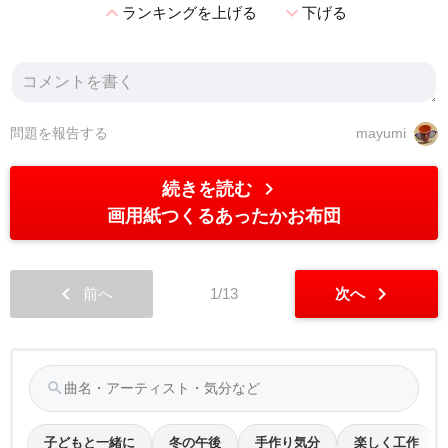
expand_less
expand_more
ランキングを上げる
下げる
問題を報告する
mayumi
chevron_right
続きを読む
画用紙つくるあったかお布団
chevron_left
chevron_right
前へ
1/13
次へ
search
子どもと一緒に
冬の午後
手作り気分
楽しく工作