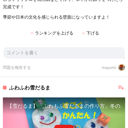
完成です！
季節や日本の文化を感じられる壁面になっていますよ！
expand_less
expand_more
ランキングを上げる
下げる
問題を報告する
mayumi
playlist_add
ふわふわ雪だるま
【雪だるま】「ふわもふ雪だるまの作り方」冬の工作 壁面飾り２