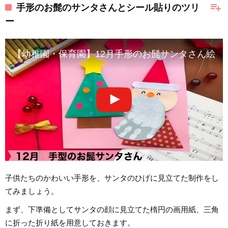
playlist_add
手形のお髭のサンタさんとシール貼りのツリ
ー
【幼稚園・保育園】12月手形のお髭サンタさん絵画
子供たちのかわいい手形を、サンタのひげに見立てた制作をし
てみましょう。
まず、下準備としてサンタの顔に見立てた楕円の画用紙、三角
に折った折り紙を用意しておきます。