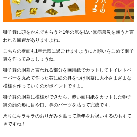
獅子舞に頭をかんでもらうと1年の厄を払い無病息災を願うと言
われる風習がありますよね。
こちらの壁面も1年元気に過ごせますようにと願いをこめて獅子
舞を作ってみましょうね。
獅子舞の胴幕と言われる部分を画用紙でカットしてトイレトペ
ーパーを丸めて作った芯に絵の具をつけ胴幕に大小さまざまな
模様を作っていくのがポイントですよ。
獅子舞の胴幕に模様ができたら、赤い画用紙をカットした獅子
舞の顔の形に目や口、鼻のパーツを貼って完成です。
周りにキラキラのおりがみを貼って新年をお祝いするのもすて
きですね！