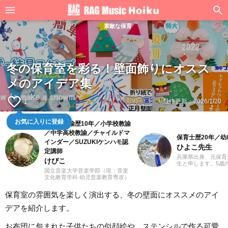
素敵な保育
冬の保育室を彩る！壁面飾りにオスス
メのアイデア集
favorite_border
最終更新：
2026/1/20
1
お気に入りに登録
幼稚園教諭歴10年／小学校教諭
／中学高校教諭／チャイルドマ
保育士歴20年／
インダー／SUZUKIケンハモ認
ひよこ先生
定講師
兵庫県出身、元保育
けぴこ
生と申します。5歳
来の夢は保育士一筋
国立音楽大学音楽学部（現：音楽
育士になって気付け
文化教育学科 幼児音楽教育専攻）
ていました。子供た
卒業。小学校時代は、ゲーム研究
や遊びを通し、年々
家の草場純先生が担任でした。大
保育室の雰囲気を楽しく演出する、冬の壁面にオススメのアイ
感じながらも（笑）
学卒業後は幼稚園教諭として10年
のまま働いてきまし
間、学童保育指導員として7年間勤
デアを紹介します。
は現場の経験をいか
務した後、シンガポールのインタ
立つ情報をていねい
ーナショナルスクールで音楽教諭
いきたいと思ってい
として赴任。音楽教育だけでな
お布団に包まれた子供たちの似顔絵や、ステンシルで作る可愛