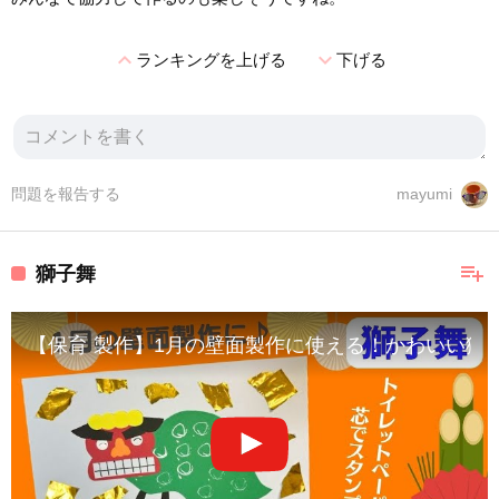
expand_less
expand_more
ランキングを上げる
下げる
問題を報告する
mayumi
playlist_add
獅子舞
【保育 製作】1月の壁面製作に使える！かわいい獅