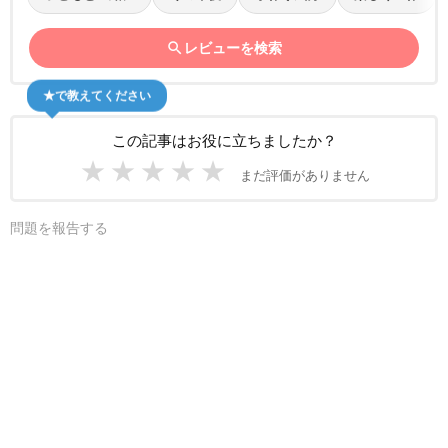
search
レビューを検索
★で教えてください
この記事はお役に立ちましたか？
★
★
★
★
★
まだ評価がありません
問題を報告する