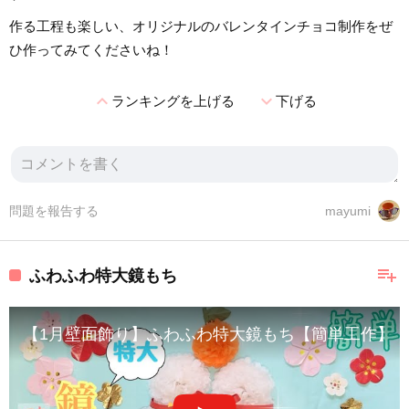
作る工程も楽しい、オリジナルのバレンタインチョコ制作をぜ
ひ作ってみてくださいね！
expand_less
expand_more
ランキングを上げる
下げる
問題を報告する
mayumi
playlist_add
ふわふわ特大鏡もち
【1月壁面飾り】ふわふわ特大鏡もち【簡単工作】Kagam