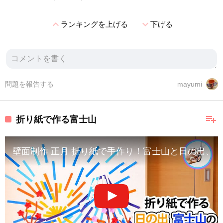
expand_less
expand_more
ランキングを上げる
下げる
問題を報告する
mayumi
playlist_add
折り紙で作る富士山
壁面制作 正月 折り紙で手作り！富士山と日の出、