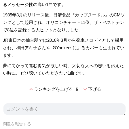
るメッセージ性の高い1曲です。
1985年8月のリリース後、日清食品『カップヌードル』のCMソ
ングとして起用され、オリコンチャート11位、ザ・ベストテン
で8位を記録する大ヒットとなりました。
JR東日本の仙台駅では2018年3月から発車メロディとして採用
され、和田アキ子さんやLGYankeesによるカバーも生まれてい
ます。
夢に向かって進む勇気が欲しい時、大切な人への思いを伝えた
い時に、ぜひ聴いていただきたい1曲です。
expand_less
expand_more
ランキングを上げる
6
下げる
問題を報告する