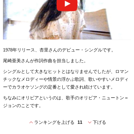
1978年リリース、杏里さんのデビュー・シングルです。
尾崎亜美さんが作詞作曲を担当しました。
シングルとして大きなヒットとはなりませんでしたが、ロマン
チックなメロディーや情景の浮かぶ歌詞、歌いやすいメロディ
ーでカラオケソングの定番として愛され続けています。
ちなみにオリビアというのは、歌手のオリビア・ニュートン＝
ジョンのことです。
expand_less
expand_more
ランキングを上げる
11
下げる