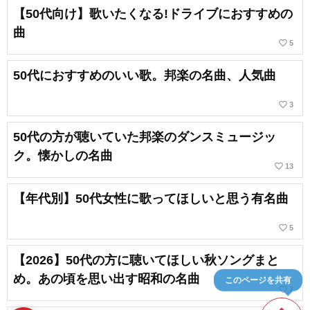
【50代向け】歌いたくなる!ドライブにおすすめの
曲
favorite_border
5
50代におすすめのいい歌。邦楽の名曲、人気曲
favorite_border
3
50代の方が聴いていた邦楽のダンスミュージッ
ク。懐かしの名曲
favorite_border
13
【年代別】50代女性に歌ってほしいと思う有名曲
favorite_border
5
【2026】50代の方に聴いてほしい秋ソングまと
め。あの頃を思い出す昭和の名曲
このページを共有
favorite_border
7