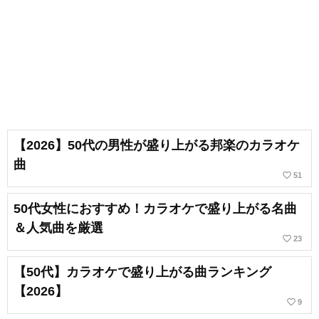
【2026】50代の男性が盛り上がる邦楽のカラオケ
曲
favorite_border
51
50代女性におすすめ！カラオケで盛り上がる名曲
＆人気曲を厳選
favorite_border
23
【50代】カラオケで盛り上がる曲ランキング
【2026】
favorite_border
9