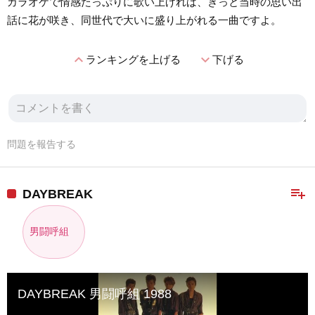
カラオケで情感たっぷりに歌い上げれば、きっと当時の思い出
話に花が咲き、同世代で大いに盛り上がれる一曲ですよ。
expand_less
expand_more
ランキングを上げる
下げる
問題を報告する
playlist_add
DAYBREAK
男闘呼組
DAYBREAK 男闘呼組 1988