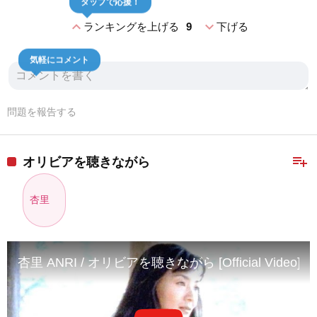
expand_less
expand_more
ランキングを上げる
9
下げる
気軽にコメント
問題を報告する
playlist_add
オリビアを聴きながら
杏里
杏里 ANRI / オリビアを聴きながら [Official Video]