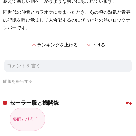
越えて新しい朝へ向かうような勢いにあふれています。
同世代の仲間とカラオケに集まったとき、あの頃の熱気と青春
の記憶を呼び覚まして大合唱するのにぴったりの熱いロックナ
ンバーです。
expand_less
expand_more
ランキングを上げる
下げる
問題を報告する
playlist_add
セーラー服と機関銃
薬師丸ひろ子