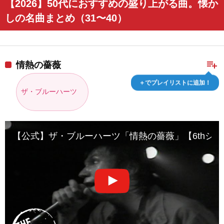
【2026】50代におすすめの盛り上がる曲。懐か
しの名曲まとめ（31〜40）
playlist_add
情熱の薔薇
＋でプレイリストに追加！
ザ・ブルーハーツ
【公式】ザ・ブルーハーツ「情熱の薔薇」【6thシングル(1990/7