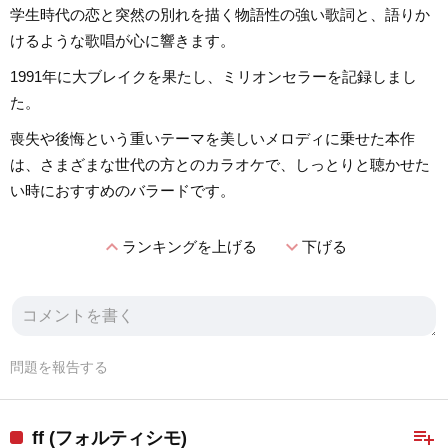
学生時代の恋と突然の別れを描く物語性の強い歌詞と、語りか
けるような歌唱が心に響きます。
1991年に大ブレイクを果たし、ミリオンセラーを記録しまし
た。
喪失や後悔という重いテーマを美しいメロディに乗せた本作
は、さまざまな世代の方とのカラオケで、しっとりと聴かせた
い時におすすめのバラードです。
expand_less
expand_more
ランキングを上げる
下げる
問題を報告する
playlist_add
ff (フォルティシモ)