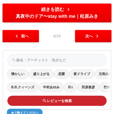
chevron_right
続きを読む
真夜中のドア〜stay with me
松原みき
chevron_left
chevron_right
前へ
6/18
次へ
search
懐かしい
盛り上がる
恋愛
夜ドライブ
元気出す
B.B.クィーンズ
中村あゆみ
B'z
田原俊彦
竹内ま
search
レビューを検索
★で教えてください