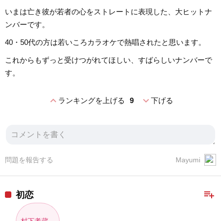
いまは亡き彼が若者の心をストレートに表現した、大ヒットナ
ンバーです。
40・50代の方は若いころカラオケで熱唱されたと思います。
これからもずっと受けつがれてほしい、すばらしいナンバーで
す。
expand_less
expand_more
ランキングを上げる
9
下げる
問題を報告する
Mayumi
playlist_add
初恋