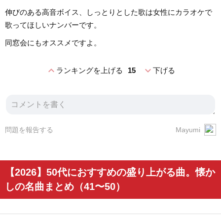
伸びのある高音ボイス、しっとりとした歌は女性にカラオケで
歌ってほしいナンバーです。
同窓会にもオススメですよ。
expand_less
expand_more
ランキングを上げる
15
下げる
問題を報告する
Mayumi
【2026】50代におすすめの盛り上がる曲。懐か
しの名曲まとめ（41〜50）