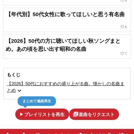
favorite_border
5
【年代別】50代女性に歌ってほしいと思う有名曲
favorite_border
5
【2026】50代の方に聴いてほしい秋ソングまと
め。あの頃を思い出す昭和の名曲
favorite_border
7
もくじ
【2026】50代におすすめの盛り上がる曲。懐かしの名曲ま
expand_more
とめ
まとめて連続再生
play_arrow
library_music
プレイリストを再生
楽曲をリクエスト