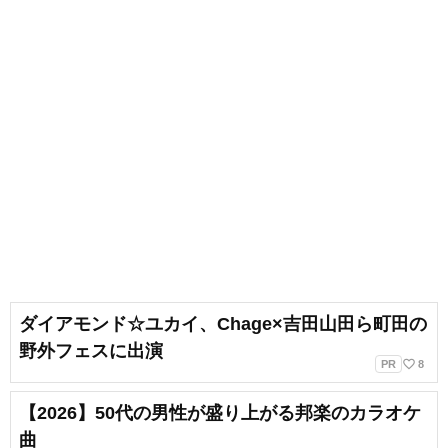
ダイアモンド☆ユカイ、Chage×吉田山田ら町田の
野外フェスに出演
favorite_border
PR
8
【2026】50代の男性が盛り上がる邦楽のカラオケ
曲