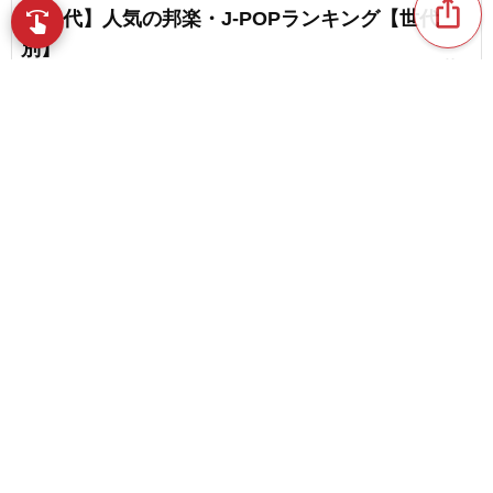
ios_share
【50代】人気の邦楽・J-POPランキング【世代
swipe
別】
favorite_border
3
60代の男性におすすめの盛り上がるカラオケ曲
favorite_border
18
content_copy
【2026】聴くだけで思い出にタイムスリップ！50
代におすすめの春ソング
play_arrow
favorite_border
14
【2026】50代の男性におすすめの邦楽カラオケ曲
favorite_border
favorite_border
21
50代の男性におすすめの元気が出る歌