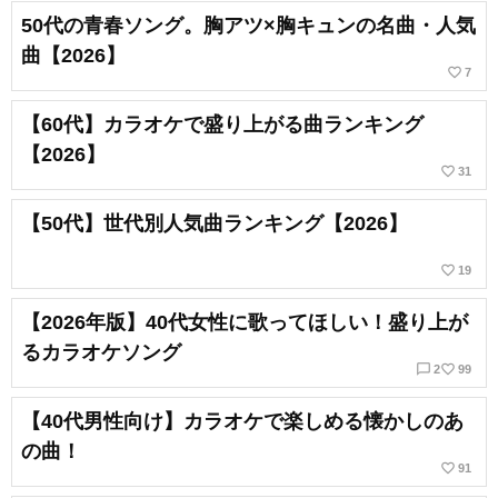
50代の青春ソング。胸アツ×胸キュンの名曲・人気
曲【2026】
favorite_border
7
【60代】カラオケで盛り上がる曲ランキング
【2026】
favorite_border
31
【50代】世代別人気曲ランキング【2026】
favorite_border
19
【2026年版】40代女性に歌ってほしい！盛り上が
るカラオケソング
chat_bubble_outline
favorite_border
2
99
【40代男性向け】カラオケで楽しめる懐かしのあ
の曲！
favorite_border
91