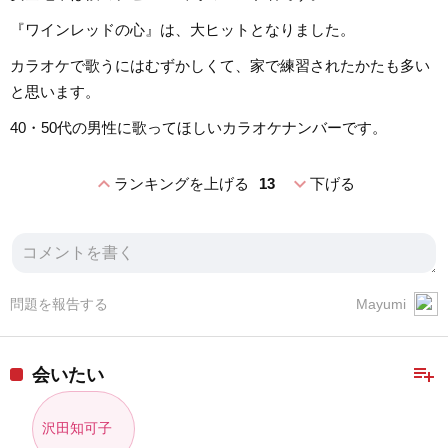
『ワインレッドの心』は、大ヒットとなりました。
カラオケで歌うにはむずかしくて、家で練習されたかたも多い
と思います。
40・50代の男性に歌ってほしいカラオケナンバーです。
expand_less
expand_more
ランキングを上げる
13
下げる
問題を報告する
Mayumi
playlist_add
会いたい
沢田知可子