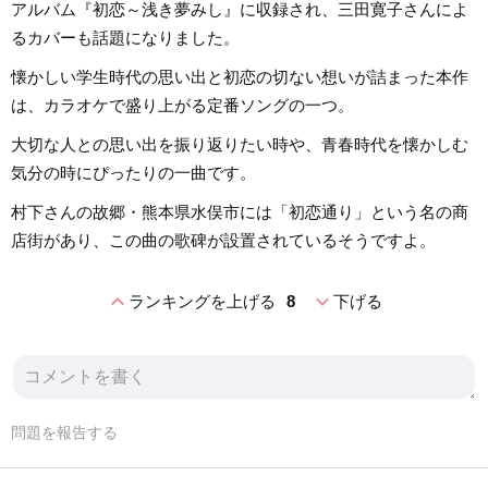
アルバム『初恋～浅き夢みし』に収録され、三田寛子さんによ
るカバーも話題になりました。
懐かしい学生時代の思い出と初恋の切ない想いが詰まった本作
は、カラオケで盛り上がる定番ソングの一つ。
大切な人との思い出を振り返りたい時や、青春時代を懐かしむ
気分の時にぴったりの一曲です。
村下さんの故郷・熊本県水俣市には「初恋通り」という名の商
店街があり、この曲の歌碑が設置されているそうですよ。
expand_less
expand_more
ランキングを上げる
8
下げる
問題を報告する