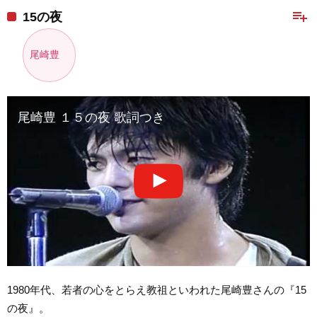
playlist_add
15の夜
尾崎豊
尾崎豊 １５の夜 歌詞つき
1980年代、若者の心をとらえ教祖といわれた尾崎豊さんの『15
の夜』。