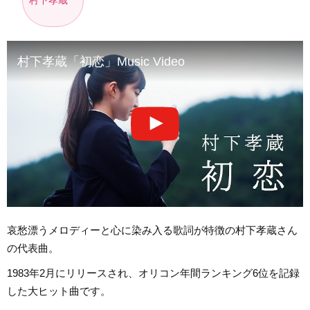
村下孝蔵
村下孝蔵「初恋」Music Video
哀愁漂うメロディーと心に染み入る歌詞が特徴の村下孝蔵さん
の代表曲。
1983年2月にリリースされ、オリコン年間ランキング6位を記録
した大ヒット曲です。