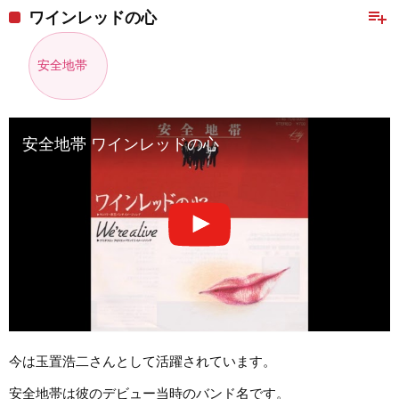
playlist_add
ワインレッドの心
安全地帯
安全地帯 ワインレッドの心
今は玉置浩二さんとして活躍されています。
安全地帯は彼のデビュー当時のバンド名です。