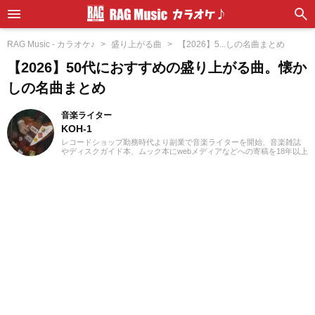
RAG Music - カラオケ♪
盛り上がる曲
【2026】5...しの名曲まとめ
【2026】50代におすすめの盛り上がる曲。懐か
しの名曲まとめ
音楽ライター
KOH-1
レコードショップ勤務時代より副業で音楽ライターを開始、音楽雑誌
やディスクガイド本、ムック本にwebメディアなどへの寄稿を18年以上
担当。ライターとしては洋楽が主戦場ですが、音楽リスナーとしては
35年以上「好きなものが好き」をモットーに好奇心を忘れないことを
常に心がけています。バンド活動歴あり、作詞作曲を担当するベーシ
ストという立ち位置でした。演奏経験のある楽器はベース、ギター、
ピアノ。40代半ばから英語の勉強を開始、現在も継続中です。