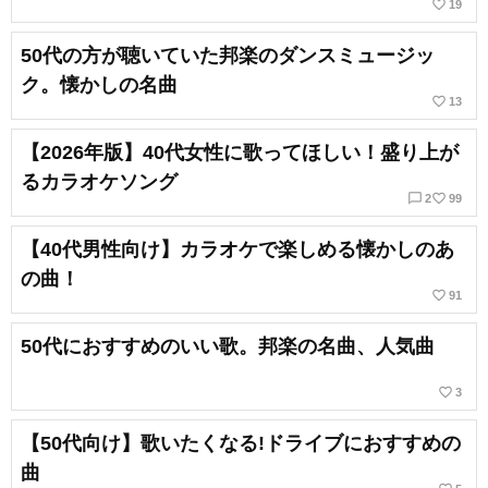
favorite_border
19
50代の方が聴いていた邦楽のダンスミュージッ
ク。懐かしの名曲
favorite_border
13
【2026年版】40代女性に歌ってほしい！盛り上が
るカラオケソング
chat_bubble_outline
favorite_border
2
99
【40代男性向け】カラオケで楽しめる懐かしのあ
の曲！
favorite_border
91
50代におすすめのいい歌。邦楽の名曲、人気曲
favorite_border
3
【50代向け】歌いたくなる!ドライブにおすすめの
曲