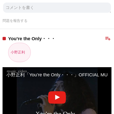
問題を報告する
playlist_add
You’re the Only・・・
小野正利
小野正利「You’re the Only・・・」OFFICIAL MUSIC