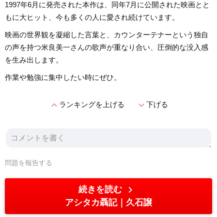
1997年6月に発売された本作は、同年7月に公開された映画とと
もに大ヒット、今も多くの人に愛され続けています。
映画の世界観を凝縮した言葉と、カウンターテナーという独自
の声を持つ米良美一さんの歌声が重なり合い、圧倒的な没入感
を生み出します。
作業や勉強に集中したい時にぜひ。
expand_less
expand_more
ランキングを上げる
下げる
問題を報告する
chevron_right
続きを読む
アシタカ聶記
久石譲