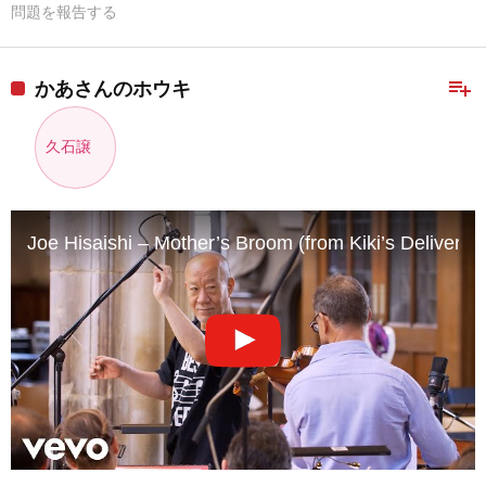
問題を報告する
playlist_add
かあさんのホウキ
久石譲
Joe Hisaishi – Mother’s Broom (from Kiki’s Delivery 