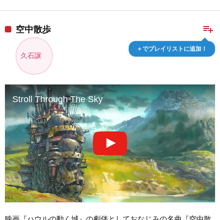
playlist_add
空中散歩
＋でプレイリストに追加！
久石譲
Stroll Through The Sky
映画『ハウルの動く城』の劇伴としておなじみの名曲『空中散