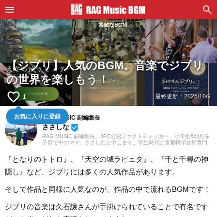
素敵なBGM
【ジブリ】人気のBGM。音楽でジブリ
の世界を楽しもう！
favorite_border
最終更新：
2025/10/9
1
お気に入りに登録
RAG MUSIC 副編集長
ささしな
beenhere
RAG MUSIC 副編集長。JFC公認ファクトチェッカー。小学生&幼児を
子育て中のママ、ささしなと申します。学生時代は京都科学技術専門
学校で音響・照明・映像技術など幅広く学び、総合的な舞台演出から
クリエイティブな表現力の基礎まで身につけました。卒業後は現職で
『となりのトトロ』、『天空の城ラピュタ』、『千と千尋の神
ある音楽制作会社に入社し、現在に至るまで一貫して制作畑にて経験
を積み、音楽を軸に多様な業務に取り組んでいます。現在は自分なり
隠し』など、ジブリには多くの人気作品があります。
に子育てについて学んだこと、日々子供と向き合う中で感じたことや
知ったことを活かしながら、子供向けの記事を中心に担当していま
す。少しでもみなさんのお役に立てれば幸いです！
そして作品と同様に人気なのが、作品の中で流れるBGMです！
ジブリの音楽は久石譲さんが手掛けられていることで有名です