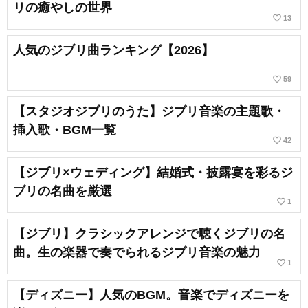
リの癒やしの世界
favorite_border
13
人気のジブリ曲ランキング【2026】
favorite_border
59
【スタジオジブリのうた】ジブリ音楽の主題歌・
挿入歌・BGM一覧
favorite_border
42
【ジブリ×ウェディング】結婚式・披露宴を彩るジ
ブリの名曲を厳選
favorite_border
1
【ジブリ】クラシックアレンジで聴くジブリの名
曲。生の楽器で奏でられるジブリ音楽の魅力
favorite_border
1
【ディズニー】人気のBGM。音楽でディズニーを