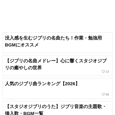
没入感を生むジブリの名曲たち！作業・勉強用
BGMにオススメ
【ジブリの名曲メドレー】心に響くスタジオジブ
リの癒やしの世界
favorite_border
13
人気のジブリ曲ランキング【2026】
favorite_border
59
【スタジオジブリのうた】ジブリ音楽の主題歌・
挿入歌・BGM一覧