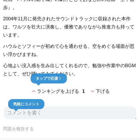
歩』。
2004年11月に発売されたサウンドトラックに収録された本作
は、ワルツを壮大に演奏し、優雅でありながら推進力も持って
います。
ハウルとソフィーが初めて心を通わせる、空をめぐる場面が思
い浮かびますね。
心地よい没入感を生み出してくれるので、勉強や作業中のBGM
として、ぜひ聴いてみてください。
タップで応援！
expand_less
expand_more
ランキングを上げる
1
下げる
気軽にコメント
問題を報告する