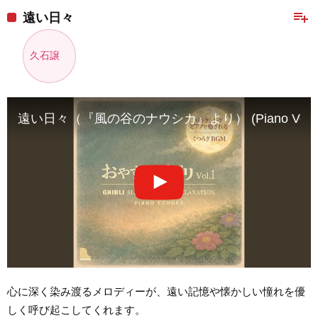
playlist_add
遠い日々
久石譲
遠い日々（『風の谷のナウシカ』より） (Piano Ver.)
心に深く染み渡るメロディーが、遠い記憶や懐かしい憧れを優
しく呼び起こしてくれます。