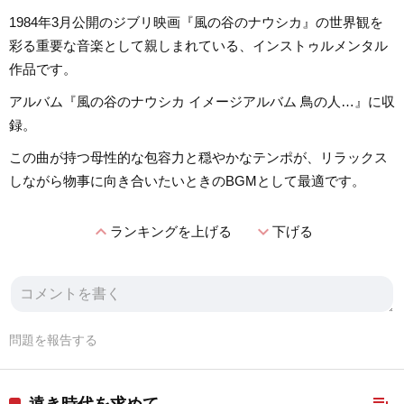
1984年3月公開のジブリ映画『風の谷のナウシカ』の世界観を
彩る重要な音楽として親しまれている、インストゥルメンタル
作品です。
アルバム『風の谷のナウシカ イメージアルバム 鳥の人…』に収
録。
この曲が持つ母性的な包容力と穏やかなテンポが、リラックス
しながら物事に向き合いたいときのBGMとして最適です。
expand_less
expand_more
ランキングを上げる
下げる
問題を報告する
playlist_add
遠き時代を求めて