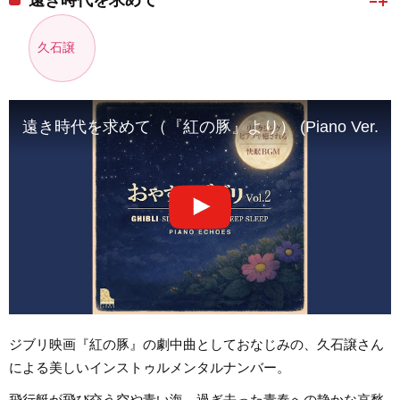
久石譲
遠き時代を求めて（『紅の豚』より） (Piano Ver.)
ジブリ映画『紅の豚』の劇中曲としておなじみの、久石譲さん
による美しいインストゥルメンタルナンバー。
飛行艇が飛び交う空や青い海、過ぎ去った青春への静かな哀愁