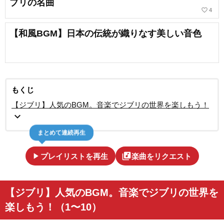
ブリの名曲
favorite_border
4
【和風BGM】日本の伝統が織りなす美しい音色
もくじ
【ジブリ】人気のBGM。音楽でジブリの世界を楽しもう！
expand_more
まとめて連続再生
play_arrow
library_music
プレイリストを再生
楽曲をリクエスト
【ジブリ】人気のBGM。音楽でジブリの世界を
楽しもう！（1〜10）