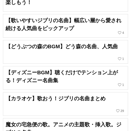
楽しもう！
【歌いやすいジブリの名曲】幅広い層から愛され
続ける人気曲をピックアップ
favorite_border
4
【どうぶつの森のBGM】どう森の名曲、人気曲
favorite_border
1
【ディズニーBGM】聴くだけでテンション上が
る！ディズニー名曲集
favorite_border
1
【カラオケ】歌おう！ジブリの名曲まとめ
favorite_border
29
魔女の宅急便の歌。アニメの主題歌・挿入歌。ジ