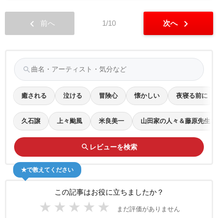
chevron_left
chevron_right
前へ
1/10
次へ
search
癒される
泣ける
冒険心
懐かしい
夜寝る前に
久石譲
上々颱風
米良美一
山田家の人々＆藤原先生と
search
レビューを検索
★で教えてください
この記事はお役に立ちましたか？
★
★
★
★
★
まだ評価がありません