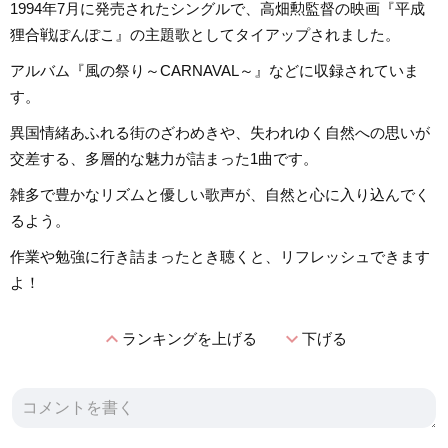
1994年7月に発売されたシングルで、高畑勲監督の映画『平成
狸合戦ぽんぽこ』の主題歌としてタイアップされました。
アルバム『風の祭り～CARNAVAL～』などに収録されていま
す。
異国情緒あふれる街のざわめきや、失われゆく自然への思いが
交差する、多層的な魅力が詰まった1曲です。
雑多で豊かなリズムと優しい歌声が、自然と心に入り込んでく
るよう。
作業や勉強に行き詰まったとき聴くと、リフレッシュできます
よ！
expand_less
expand_more
ランキングを上げる
下げる