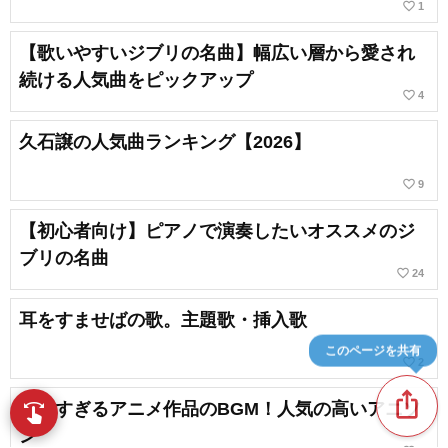
favorite_border
1
【歌いやすいジブリの名曲】幅広い層から愛され
続ける人気曲をピックアップ
favorite_border
4
久石譲の人気曲ランキング【2026】
favorite_border
9
【初心者向け】ピアノで演奏したいオススメのジ
ブリの名曲
favorite_border
24
耳をすませばの歌。主題歌・挿入歌
このページを共有
favorite_border
2
ios_share
神曲すぎるアニメ作品のBGM！人気の高いアニソ
swipe
指先で音楽をブラウズ
ン