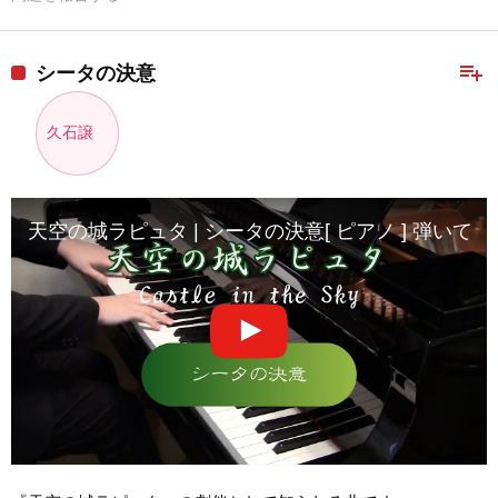
playlist_add
シータの決意
久石譲
天空の城ラピュタ | シータの決意[ ピアノ ] 弾いてみた | Takushi |