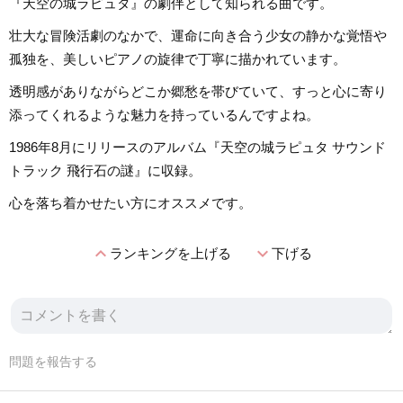
『天空の城ラピュタ』の劇伴として知られる曲です。
壮大な冒険活劇のなかで、運命に向き合う少女の静かな覚悟や
孤独を、美しいピアノの旋律で丁寧に描かれています。
透明感がありながらどこか郷愁を帯びていて、すっと心に寄り
添ってくれるような魅力を持っているんですよね。
1986年8月にリリースのアルバム『天空の城ラピュタ サウンド
トラック 飛行石の謎』に収録。
心を落ち着かせたい方にオススメです。
expand_less
expand_more
ランキングを上げる
下げる
問題を報告する