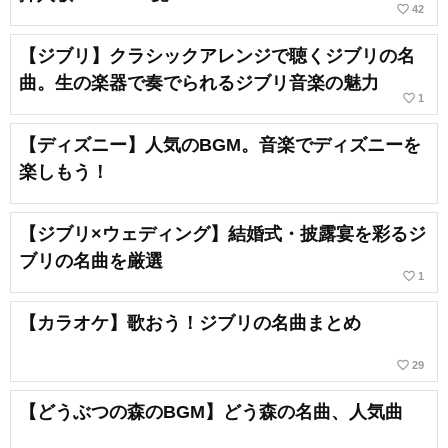
favorite_border
42
【ジブリ】クラシックアレンジで聴くジブリの名
曲。生の楽器で奏でられるジブリ音楽の魅力
favorite_border
1
【ディズニー】人気のBGM。音楽でディズニーを
楽しもう！
【ジブリ×ウェディング】結婚式・披露宴を彩るジ
ブリの名曲を厳選
favorite_border
1
【カラオケ】歌おう！ジブリの名曲まとめ
favorite_border
29
【どうぶつの森のBGM】どう森の名曲、人気曲