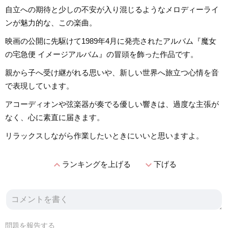
自立への期待と少しの不安が入り混じるようなメロディーライ
ンが魅力的な、この楽曲。
映画の公開に先駆けて1989年4月に発売されたアルバム『魔女
の宅急便 イメージアルバム』の冒頭を飾った作品です。
親から子へ受け継がれる思いや、新しい世界へ旅立つ心情を音
で表現しています。
アコーディオンや弦楽器が奏でる優しい響きは、過度な主張が
なく、心に素直に届きます。
リラックスしながら作業したいときにいいと思いますよ。
expand_less
expand_more
ランキングを上げる
下げる
問題を報告する