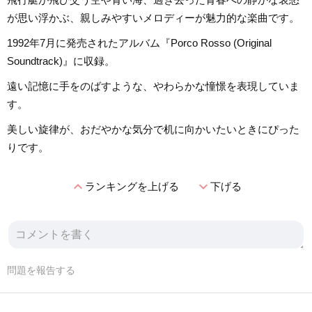
が思い浮かぶ、親しみやすいメロディーが魅力的な楽曲です。
1992年7月に発売されたアルバム『Porco Rosso (Original
Soundtrack)』に収録。
遠い記憶に手をのばすような、やわらかな憧憬を表現していま
す。
美しい旋律が、おだやかな気分で机に向かいたいときにぴった
りです。
expand_less
expand_more
ランキングを上げる
下げる
問題を報告する