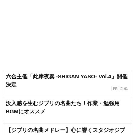
六合主催「此岸夜奏 -SHIGAN YASO- Vol.4」開催
決定
favorite_border
PR
61
没入感を生むジブリの名曲たち！作業・勉強用
BGMにオススメ
【ジブリの名曲メドレー】心に響くスタジオジブ