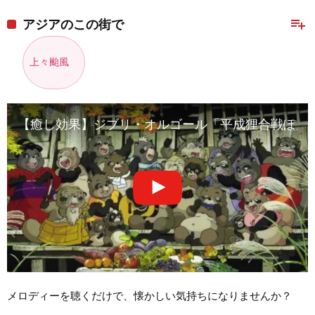
playlist_add
アジアのこの街で
上々颱風
【癒し効果】ジブリ・オルゴール「平成狸合戦ぽんぽ
メロディーを聴くだけで、懐かしい気持ちになりませんか？