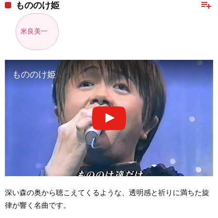
playlist_add
もののけ姫
米良美一
もののけ姫
深い森の奥から聴こえてくるような、透明感と祈りに満ちた旋
律が響く名曲です。