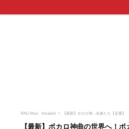
RAG Musi...Vocaloid
【最新】ボカロ神...名曲たち【定番】
【最新】ボカロ神曲の世界へ！ボ