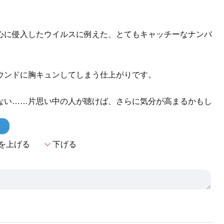
心に侵入したウイルスに例えた、とてもキャッチーなナンバ
ウンドに胸キュンしてしまう仕上がりです。
ない……片思い中の人が聴けば、さらに気分が高まるかもし
！
expand_more
を上げる
下げる