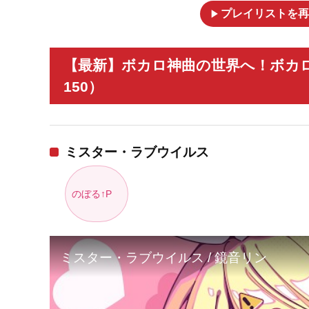
play_arrow
プレイリストを再
【最新】ボカロ神曲の世界へ！ボカロ
150）
ミスター・ラブウイルス
のぼる↑P
ミスター・ラブウイルス / 鏡音リン