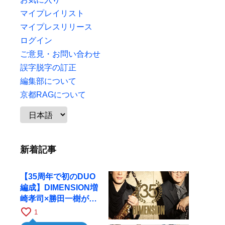
マイプレイリスト
マイプレスリリース
ログイン
ご意見・お問い合わせ
誤字脱字の訂正
編集部について
京都RAGについて
新着記事
【35周年で初のDUO
編成】DIMENSION増
崎孝司×勝田一樹が10
月11日に京都RAGへ
favorite_border
1