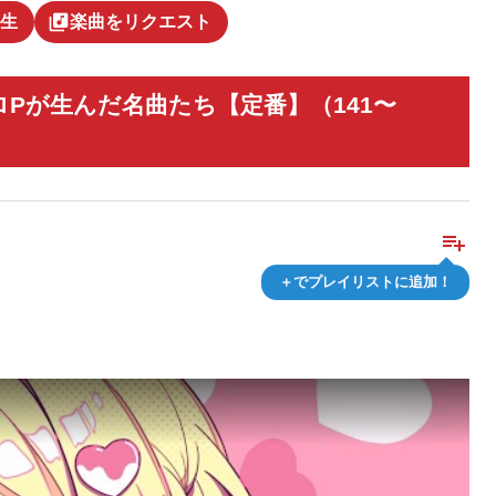
library_music
生
楽曲をリクエスト
Pが生んだ名曲たち【定番】（141〜
playlist_add
＋でプレイリストに追加！