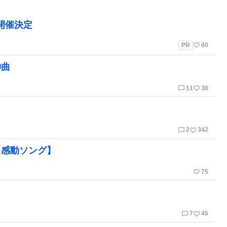
」開催決定
favorite_border
PR
60
神曲
chat_bubble_outline
favorite_border
11
38
chat_bubble_outline
favorite_border
2
342
【感動ソング】
favorite_border
75
chat_bubble_outline
favorite_border
7
45