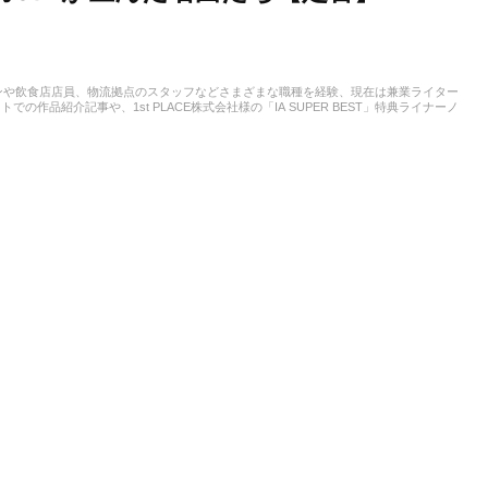
ンや飲食店店員、物流拠点のスタッフなどさまざまな職種を経験、現在は兼業ライター
作品紹介記事や、1st PLACE株式会社様の「IA SUPER BEST」特典ライナーノ
は、中学からギターを始め、学生時代はバンド活動に注力。その後15年以上、現在に
ています。邦楽ロック、ボカロ、漫画が得意ジャンルです。