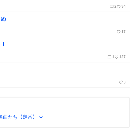
chat_bubble_outline
favorite_border
2
34
とめ
favorite_border
17
集！
chat_bubble_outline
favorite_border
1
127
favorite_border
3
expand_more
名曲たち【定番】