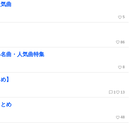
人気曲
favorite_border
5
favorite_border
86
い名曲・人気曲特集
favorite_border
8
とめ】
chat_bubble_outline
favorite_border
1
13
まとめ
favorite_border
48