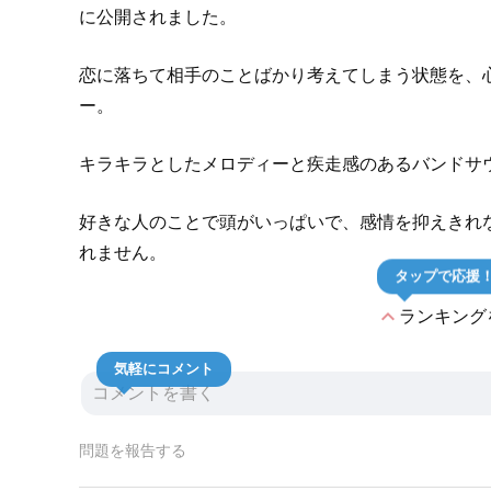
に公開されました。
恋に落ちて相手のことばかり考えてしまう状態を、
ー。
キラキラとしたメロディーと疾走感のあるバンドサ
好きな人のことで頭がいっぱいで、感情を抑えきれ
れません。
タップで応援
expand_less
ランキング
気軽にコメント
問題を報告する