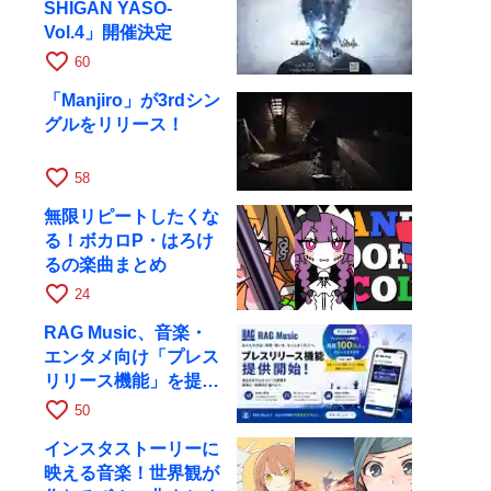
SHIGAN YASO-
Vol.4」開催決定
favorite_border
60
「Manjiro」が3rdシン
グルをリリース！
favorite_border
58
無限リピートしたくな
る！ボカロP・はろけ
るの楽曲まとめ
favorite_border
24
RAG Music、音楽・
エンタメ向け「プレス
リリース機能」を提供
開始
favorite_border
50
インスタストーリーに
映える音楽！世界観が