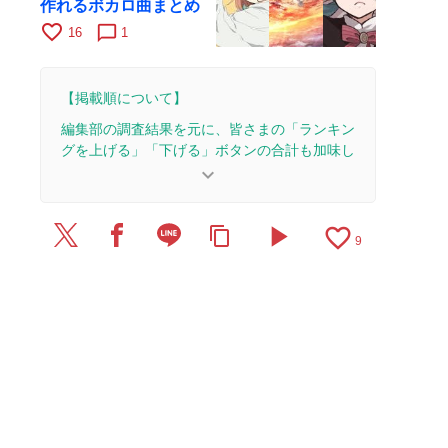
作れるボカロ曲まとめ
favorite_border
chat_bubble_outline
16
1
【掲載順について】
編集部の調査結果を元に、皆さまの「ランキン
グを上げる」「下げる」ボタンの合計も加味し
て決まります。
keyboard_arrow_down
【更新履歴】
play_arrow
favorite_border
content_copy
2026/7/30：2本のレビューを追加・更新。
9
2026/7/28：1本のレビューを追加・更新。
2026/7/27：5本のレビューを追加・更新。
2026/7/25：1本のレビューを追加・更新。
2026/7/23：5本のレビューを追加・更新。
2026/7/17：6本のレビューを追加・更新。
2026/7/9：6本のレビューを追加・更新。
2026/7/8：5本のレビューを追加・更新。
2026/6/30：2本のレビューを追加・更新。
2026/6/29：1本のレビューを追加・更新。
2026/6/26：2本のレビューを追加・更新。