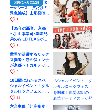
【ヴァイオリン×ギタ
お気に入りに登録
ー×ベース、弦だけの
異色編成】山形発RIM
が初全国ツアーで8月
favorite_border
3
17日にRAGへ
【35年の轟音、京都
へ】山本恭司×満園兄
弟のWILD FLAGが8
月6日にRAGでライブ
favorite_border
3
世界で活躍するサック
ス奏者・寺久保エレナ
が京都へ！カルテッ
ト・ツアー京都公演を
favorite_border
9
10月28日に開催
10日間にわたるスペ
シャルイベント「タル
タルロックフェス」を
開催！総勢32組の豪
favorite_border
14
華アーティストが登場
六合主催「此岸夜奏 -