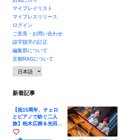
マイプレイリスト
マイプレスリリース
ログイン
ご意見・お問い合わせ
誤字脱字の訂正
編集部について
京都RAGについて
新着記事
【祝15周年、チェロ
とピアノで紡ぐ二人
旅】柏木広樹＆光田健
一が11月12日に京都
favorite_border
RAGへ