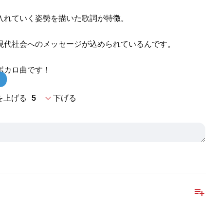
入れていく姿勢を描いた歌詞が特徴。
現代社会へのメッセージが込められているんです。
ボカロ曲です！
expand_more
を上げる
5
下げる
playlist_add