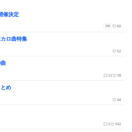
」開催決定
favorite_border
PR
60
ボカロ曲特集
favorite_border
52
神曲
chat_bubble_outline
favorite_border
11
38
まとめ
favorite_border
48
chat_bubble_outline
favorite_border
2
342