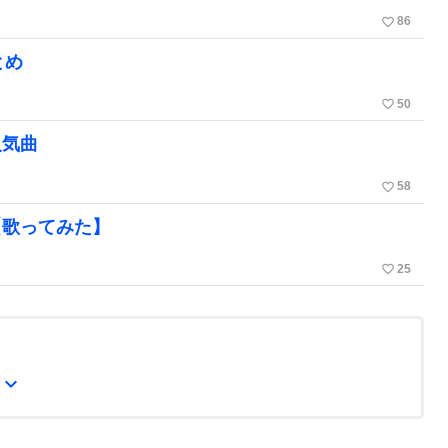
favorite_border
86
とめ
favorite_border
50
人気曲
favorite_border
58
【歌ってみた】
favorite_border
25
expand_more