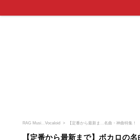
RAG Musi...Vocaloid
【定番から最新ま...名曲・神曲特集！
【定番から最新まで】ボカロの名