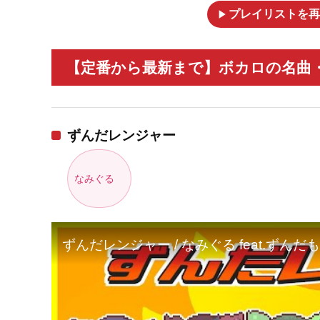
play_arrow
プレイリストを再
【定番から最新まで】ボカロの名曲・
ずんだレンジャー
なみぐる
ずんだレンジャー / なみぐる feat.ずんだ