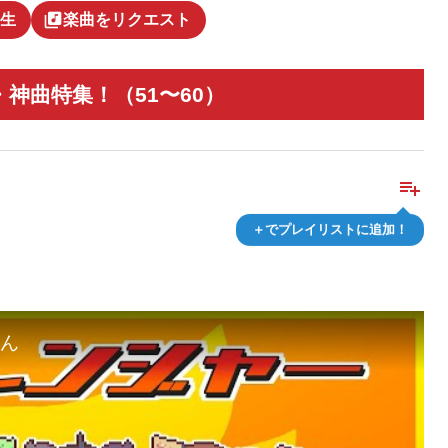
library_music
生
楽曲をリクエスト
神曲特集！（51〜60）
playlist_add
＋でプレイリストに追加！
もん