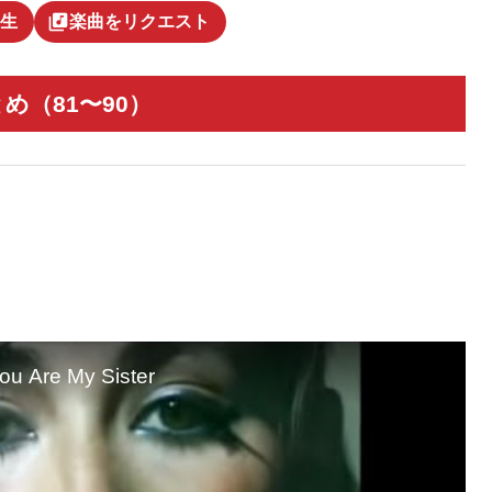
library_music
生
楽曲をリクエスト
（81〜90）
ou Are My Sister