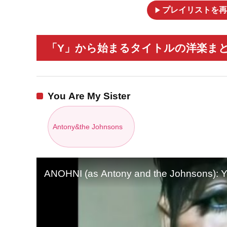
play_arrow
プレイリストを再
「Y」から始まるタイトルの洋楽まとめ
You Are My Sister
Antony&the Johnsons
ANOHNI (as Antony and the Johnsons): Y