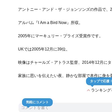
アントニー・アンド・ザ・ジョンソンズの作品で、20
アルバム『I Am a Bird Now』所収。
2005年にマーキュリー・プライズ受賞作です。
UKでは2005年12月に39位。
映像はチャールズ・アトラス監督、2014年12月にタイム
家族に思いを伝えたい夜、静かな部屋で本作に身を
タップで応援
expand_less
ランキング
気軽にコメント