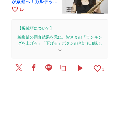
が京都へ！カルテッ
ト・ツアー京都公演を
favorite_border
15
10月28日に開催
【掲載順について】
編集部の調査結果を元に、皆さまの「ランキン
グを上げる」「下げる」ボタンの合計も加味し
て決まります。
keyboard_arrow_down
【更新履歴】
play_arrow
favorite_border
content_copy
2026/7/27：1本のレビューを追加・更新。
1
2026/7/20：1本のレビューを追加・更新。
2026/7/17：3本のレビューを追加・更新。
2026/7/14：1本のレビューを追加・更新。
2026/7/11：1本のレビューを追加・更新。
2026/7/6：1本のレビューを追加・更新。
2026/6/21：1本のレビューを追加・更新。
2026/6/16：3本のレビューを追加・更新。
2026/6/13：1本のレビューを追加・更新。
2026/6/7：2本のレビューを追加・更新。
2026/6/6：2本のレビューを追加・更新。