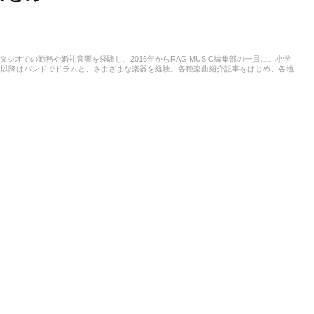
スタジオでの勤務や婚礼音響を経験し、2016年からRAG MUSIC編集部の一員に。小学
校以降はバンドでドラムと、さまざまな楽器を経験。各種楽曲紹介記事をはじめ、各地
楽活動やこれまでの業務で培った経験を元に日々記事を制作しています。音楽は国内外
います。