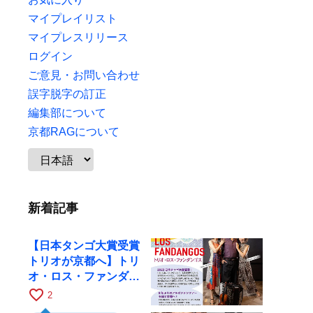
マイプレイリスト
マイプレスリリース
ログイン
ご意見・お問い合わせ
誤字脱字の訂正
編集部について
京都RAGについて
新着記事
【日本タンゴ大賞受賞
トリオが京都へ】トリ
オ・ロス・ファンダン
ゴスが10月9日にRAG
favorite_border
2
で公演