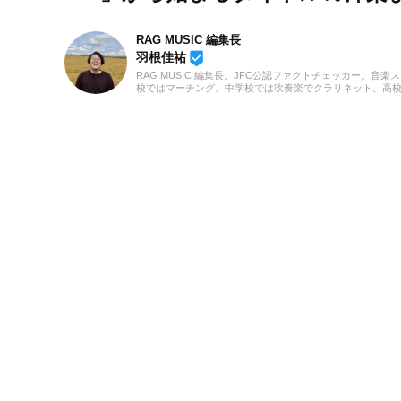
RAG MUSIC 編集長
beenhere
羽根佳祐
RAG MUSIC 編集長。JFC公認ファクトチェッカー。音楽
校ではマーチング、中学校では吹奏楽でクラリネット、高
の音楽フェスの紹介記事やライブレポートなど、自身の音
のロックはもちろん、最近ではJ-POPも広く好んで聴いて