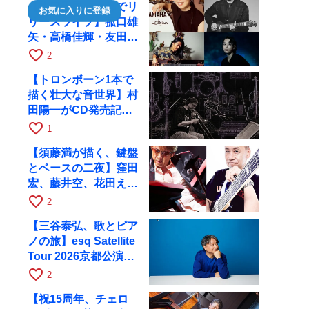
【川口千里、京都でリ
お気に入りに登録
リースライブ】菰口雄
矢・高橋佳輝・友田ジ
ュンと9月28日にRAG
favorite_border
2
へ
【トロンボーン1本で
描く壮大な音世界】村
田陽一がCD発売記念
ツアーで9月4日に京
favorite_border
1
都へ
【須藤満が描く、鍵盤
とベースの二夜】窪田
宏、藤井空、花田えみ
と京都RAGで共演
favorite_border
2
【三谷泰弘、歌とピア
ノの旅】esq Satellite
Tour 2026京都公演を
10月に開催
favorite_border
2
【祝15周年、チェロ