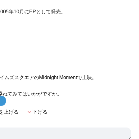
05年10月にEPとして発売。
ズスクエアのMidnight Momentで上映。
委ねてみてはいかがですか。
！
expand_more
を上げる
下げる