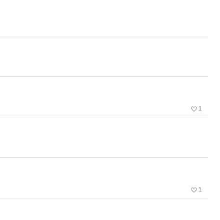
favorite_border
1
favorite_border
1