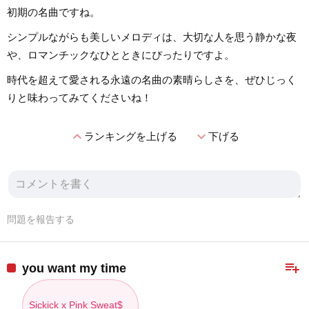
初期の名曲ですね。
シンプルながらも美しいメロディは、大切な人を思う静かな夜
や、ロマンチックなひとときにぴったりですよ。
時代を超えて愛される永遠の名曲の素晴らしさを、ぜひじっく
りと味わってみてくださいね！
expand_less
expand_more
ランキングを上げる
下げる
問題を報告する
playlist_add
you want my time
Sickick x Pink Sweat$