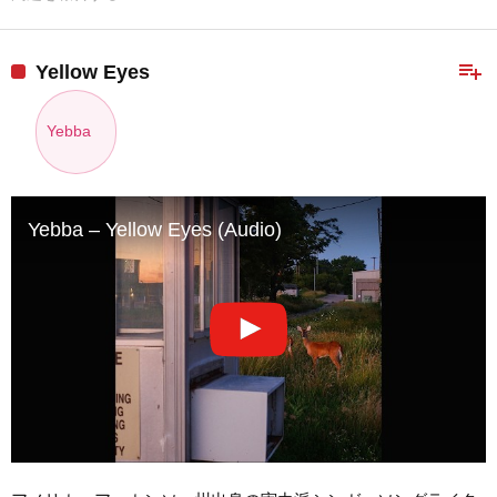
playlist_add
Yellow Eyes
Yebba
Yebba – Yellow Eyes (Audio)