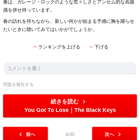
奏は、ガレージ・ロックのような荒々しさとアンセム的な高揚
感を併せ持っています。
春の訪れを待ちながら、新しい何かが始まる予感に胸を躍らせ
たいときに聴いてみてはいかがでしょうか。
expand_less
expand_more
ランキングを上げる
下げる
問題を報告する
chevron_right
続きを読む
You Got To Lose
The Black Keys
chevron_left
chevron_right
前へ
6/30
次へ