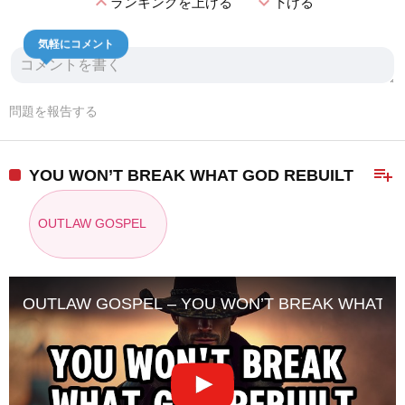
expand_less
expand_more
ランキングを上げる
下げる
気軽にコメント
問題を報告する
playlist_add
YOU WON’T BREAK WHAT GOD REBUILT
OUTLAW GOSPEL
OUTLAW GOSPEL – YOU WON’T BREAK WHAT GOD RE