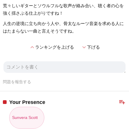
荒々しいギターとソウルフルな歌声が絡み合い、聴く者の心を
強く揺さぶる仕上がりですね！
人生の逆境に立ち向かう人や、骨太なルーツ音楽を求める人に
はたまらない一曲と言えそうですね。
expand_less
expand_more
ランキングを上げる
下げる
問題を報告する
playlist_add
Your Presence
Sunvera Scott