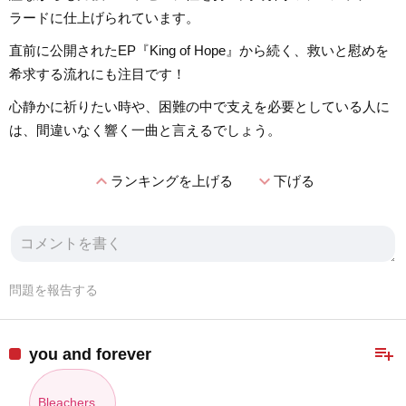
ラードに仕上げられています。
直前に公開されたEP『King of Hope』から続く、救いと慰めを
希求する流れにも注目です！
心静かに祈りたい時や、困難の中で支えを必要としている人に
は、間違いなく響く一曲と言えるでしょう。
expand_less
expand_more
ランキングを上げる
下げる
問題を報告する
playlist_add
you and forever
Bleachers