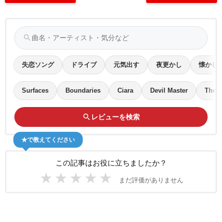
search
失恋ソング
ドライブ
元気出す
夜更かし
懐かし
Surfaces
Boundaries
Ciara
Devil Master
The B
search
レビューを検索
★で教えてください
この記事はお役に立ちましたか？
★
★
★
★
★
まだ評価がありません