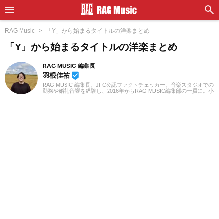
RAG Music
「Y」から始まるタイトルの洋楽まとめ
「Y」から始まるタイトルの洋楽まとめ
RAG MUSIC 編集長
羽根佳祐
beenhere
RAG MUSIC 編集長。JFC公認ファクトチェッカー。音楽スタジオでの
勤務や婚礼音響を経験し、2016年からRAG MUSIC編集部の一員に。小
学校ではマーチング、中学校では吹奏楽でクラリネット、高校以降は
バンドでドラムと、さまざまな楽器を経験。各種楽曲紹介記事をはじ
め、各地の音楽フェスの紹介記事やライブレポートなど、自身の音楽
活動やこれまでの業務で培った経験を元に日々記事を制作していま
す。音楽は国内外のロックはもちろん、最近ではJ-POPも広く好んで
聴いています。