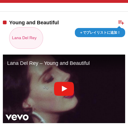
playlist_add
Young and Beautiful
＋でプレイリストに追加！
Lana Del Rey
Lana Del Rey – Young and Beautiful