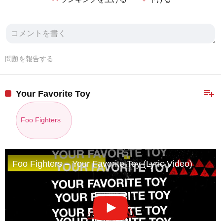
問題を報告する
playlist_add
Your Favorite Toy
Foo Fighters
Foo Fighters – Your Favorite Toy (Lyric Video)