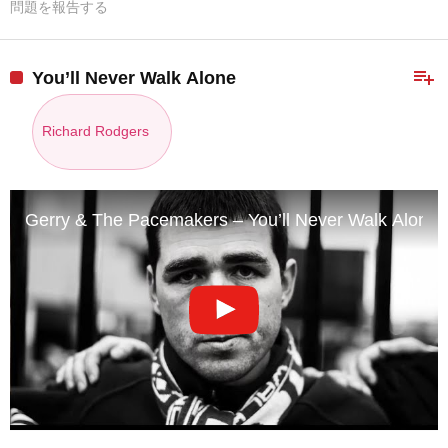
問題を報告する
playlist_add
You’ll Never Walk Alone
Richard Rodgers
Gerry & The Pacemakers – You’ll Never Walk Alone [O