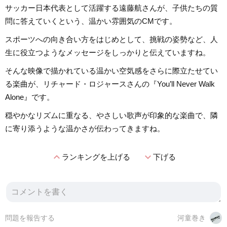
サッカー日本代表として活躍する遠藤航さんが、子供たちの質
問に答えていくという、温かい雰囲気のCMです。
スポーツへの向き合い方をはじめとして、挑戦の姿勢など、人
生に役立つようなメッセージをしっかりと伝えていますね。
そんな映像で描かれている温かい空気感をさらに際立たせてい
る楽曲が、リチャード・ロジャースさんの『You’ll Never Walk
Alone』です。
穏やかなリズムに重なる、やさしい歌声が印象的な楽曲で、隣
に寄り添うような温かさが伝わってきますね。
expand_less
expand_more
ランキングを上げる
下げる
問題を報告する
河童巻き