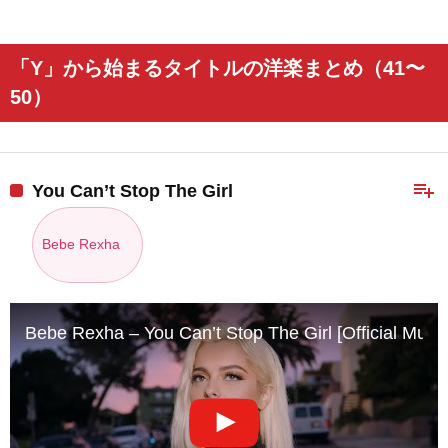
「Y」から始まるタイトルの洋楽まとめ（41〜
50）
playlist_add
You Can’t Stop The Girl
Bebe Rexha
Bebe Rexha – You Can’t Stop The Girl [Official Musi