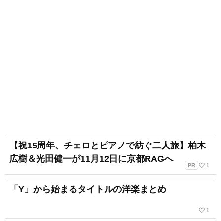
【祝15周年、チェロとピアノで紡ぐ二人旅】柏木
広樹＆光田健一が11月12日に京都RAGへ
favorite_border
PR
1
「Y」から始まるタイトルの洋楽まとめ
favorite_border
1