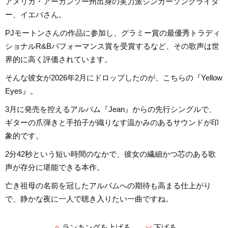
アメリカ・アーカンソー州出身の実力派シンガーソングライタ
ー、イエバさん。
PJモートンさんの作品に参加し、グラミー賞の最優秀トラディ
ショナルR&Bパフォーマンス賞を受賞するなど、その歌声は世
界的に高く評価されています。
そんな彼女が2026年2月にドロップしたのが、こちらの『Yellow
Eyes』。
3月に発売を控えるアルバム『Jean』からの先行シングルで、
ギターの爪弾きと手拍子が織りなす温かみのあるサウンドが印
象的です。
2分42秒という短い時間のなかで、彼女の繊細かつ芯のある歌
声が存分に堪能できる本作。
亡き祖母の名前を冠したアルバムへの期待も高まる仕上がり
で、静かな夜に一人で聴き入りたい一曲ですね。
expand_less
expand_more
ランキングを上げる
下げる