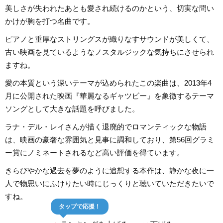
美しさが失われたあとも愛され続けるのかという、切実な問い
かけが胸を打つ名曲です。
ピアノと重厚なストリングスが織りなすサウンドが美しくて、
古い映画を見ているようなノスタルジックな気持ちにさせられ
ますね。
愛の本質という深いテーマが込められたこの楽曲は、2013年4
月に公開された映画『華麗なるギャツビー』を象徴するテーマ
ソングとして大きな話題を呼びました。
ラナ・デル・レイさんが描く退廃的でロマンティックな物語
は、映画の豪奢な雰囲気と見事に調和しており、第56回グラミ
ー賞にノミネートされるなど高い評価を得ています。
きらびやかな過去を夢のように追想する本作は、静かな夜に一
人で物思いにふけりたい時にじっくりと聴いていただきたいで
すね。
タップで応援！