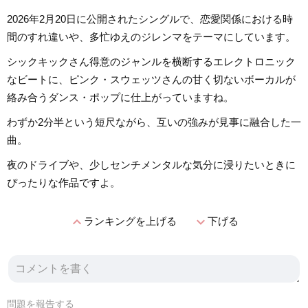
2026年2月20日に公開されたシングルで、恋愛関係における時
間のすれ違いや、多忙ゆえのジレンマをテーマにしています。
シックキックさん得意のジャンルを横断するエレクトロニック
なビートに、ピンク・スウェッツさんの甘く切ないボーカルが
絡み合うダンス・ポップに仕上がっていますね。
わずか2分半という短尺ながら、互いの強みが見事に融合した一
曲。
夜のドライブや、少しセンチメンタルな気分に浸りたいときに
ぴったりな作品ですよ。
expand_less
expand_more
ランキングを上げる
下げる
問題を報告する