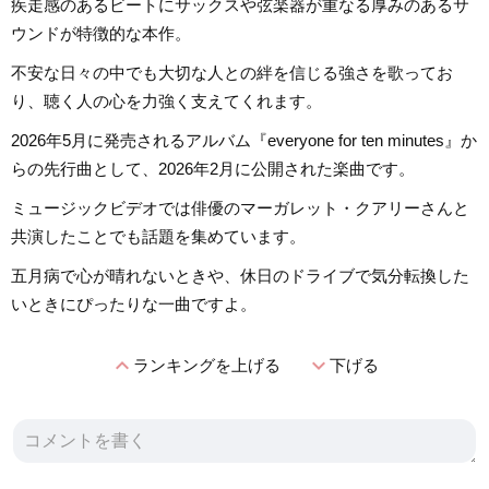
疾走感のあるビートにサックスや弦楽器が重なる厚みのあるサ
ウンドが特徴的な本作。
不安な日々の中でも大切な人との絆を信じる強さを歌ってお
り、聴く人の心を力強く支えてくれます。
2026年5月に発売されるアルバム『everyone for ten minutes』か
らの先行曲として、2026年2月に公開された楽曲です。
ミュージックビデオでは俳優のマーガレット・クアリーさんと
共演したことでも話題を集めています。
五月病で心が晴れないときや、休日のドライブで気分転換した
いときにぴったりな一曲ですよ。
expand_less
expand_more
ランキングを上げる
下げる