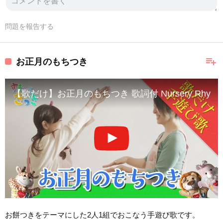
問題を報告する
playlist_add
お正月のもちつき
【歌だけ】お正月のもちつき 歌詞付 Nursery Rhyme
お餅つきをテーマにした2人1組でおこなう手遊び歌です。