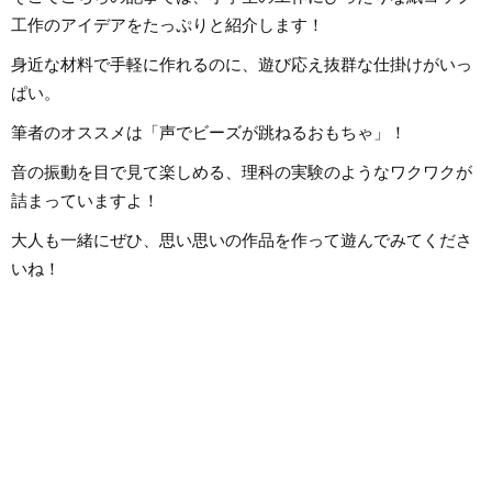
までの業務で培った
く、日本文化や伝承遊び、レクリ
日々記事を制作して
エーションなども伝える活動をお
工作のアイデアをたっぷりと紹介します！
は国内外のロックは
こない、多くの子供たちと関わっ
近ではJ-POPも広
てきました。その後、小学館にて
います。
身近な材料で手軽に作れるのに、遊び応え抜群な仕掛けがいっ
フリーランスライター、企画、編
集の仕事を通して楽しい大人との
ぱい。
出会いもへて、伝えることの楽し
さを経験。教育現場で培った視点
と編集者としての経験を活かし、
筆者のオススメは「声でビーズが跳ねるおもちゃ」！
インプットとアウトプットを大切
に音楽や子供に関わる分野を中心
に実践に役立つ情報をお届けしま
音の振動を目で見て楽しめる、理科の実験のようなワクワクが
す。趣味は楽器、歌、手作り、お
もちゃ、お絵描き、伝承あそび、
詰まっていますよ！
アウトドア、本、工作、クラフ
ト。特技はコマ技。
大人も一緒にぜひ、思い思いの作品を作って遊んでみてくださ
いね！