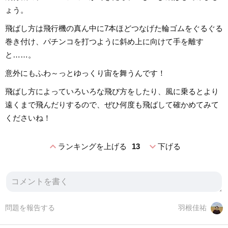
ょう。
飛ばし方は飛行機の真ん中に7本ほどつなげた輪ゴムをぐるぐる
巻き付け、パチンコを打つように斜め上に向けて手を離す
と……。
意外にもふわ～っとゆっくり宙を舞うんです！
飛ばし方によっていろいろな飛び方をしたり、風に乗るとより
遠くまで飛んだりするので、ぜひ何度も飛ばして確かめてみて
くださいね！
expand_less
expand_more
ランキングを上げる
13
下げる
問題を報告する
羽根佳祐