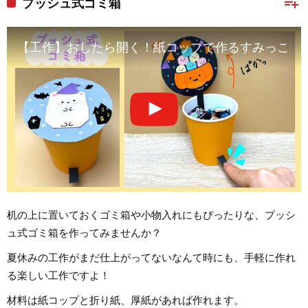
playlist_add
プッシュ式ゴミ箱
【工作】おしたら開く！紙コップで作るすみっこプッシュ式ゴミ箱
机の上に置いておくゴミ箱や小物入れにもぴったりな、プッシ
ュ式ゴミ箱を作ってみませんか？
夏休みの工作がまだ仕上がってないなんて時にも、手軽に作れ
る楽しい工作ですよ！
材料は紙コップと折り紙、厚紙があれば作れます。