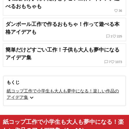
べるおもちゃも
favorite_border
36
ダンボール工作で作るおもちゃ！作って遊べる本
格アイデアも
chat_bubble_outline
favorite_border
1
225
簡単だけどすごい工作！子供も大人も夢中になる
アイデア集
chat_bubble_outline
favorite_border
7
1073
もくじ
紙コップ工作で小学生も大人も夢中になる！楽しい作品の
expand_more
アイデア集
紙コップ工作で小学生も大人も夢中になる！楽