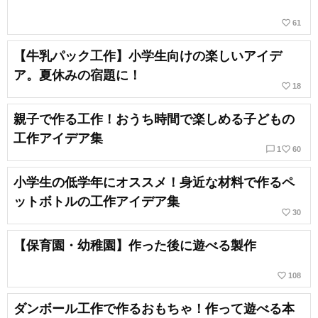
favorite_border
61
【牛乳パック工作】小学生向けの楽しいアイデ
ア。夏休みの宿題に！
favorite_border
18
親子で作る工作！おうち時間で楽しめる子どもの
工作アイデア集
chat_bubble_outline
favorite_border
1
60
小学生の低学年にオススメ！身近な材料で作るペ
ットボトルの工作アイデア集
favorite_border
30
【保育園・幼稚園】作った後に遊べる製作
favorite_border
108
ダンボール工作で作るおもちゃ！作って遊べる本