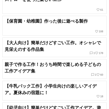
favorite_border
61
【保育園・幼稚園】作った後に遊べる製作
favorite_border
108
【大人向け】簡単だけどすごい工作。オシャレで
見栄えのする作品集
chat_bubble_outline
favorite_border
1
178
親子で作る工作！おうち時間で楽しめる子どもの
工作アイデア集
chat_bubble_outline
favorite_border
1
60
【牛乳パック工作】小学生向けの楽しいアイデ
ア。夏休みの宿題に！
favorite_border
18
【幼児向け】簡単だけどすごい工作アイデア。遊