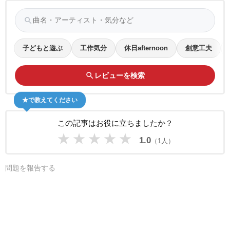
search
子どもと遊ぶ
工作気分
休日afternoon
創意工夫
search
レビューを検索
★で教えてください
この記事はお役に立ちましたか？
★
★
★
★
★
1.0
（1人）
問題を報告する