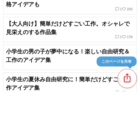
格アイデアも
chat_bubble_outline
favorite_border
1
225
【大人向け】簡単だけどすごい工作。オシャレで
見栄えのする作品集
chat_bubble_outline
favorite_border
1
178
小学生の男の子が夢中になる！楽しい自由研究＆
工作のアイデア集
このページを共有
chat_bubble_outline
favorite_border
1
157
ios_share
小学生の夏休み自由研究に！簡単だけどすごい工
作アイデア集
chat_bubble_outline
favorite_border
1
104
100均アイテムで作る！小学生も大満足のキラキラ
＆かわいい工作のアイデア集
favorite_border
162
content_copy
【小学生向け】楽しくできる簡単な自由研究＆工