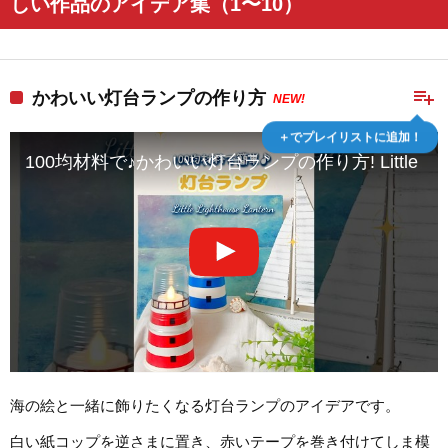
しい作品のアイデア集（1〜10）
playlist_add
かわいい灯台ランプの作り方
NEW!
＋でプレイリストに追加！
100均材料で♪かわいい灯台ランプの作り方! Little Light
海の絵と一緒に飾りたくなる灯台ランプのアイデアです。
白い紙コップを逆さまに置き、赤いテープを巻き付けてしま模