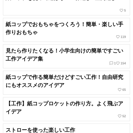
favorite_border
5
紙コップでおもちゃをつくろう！簡単・楽しい手
作りおもちゃ
favorite_border
119
見たら作りたくなる！小学生向けの簡単ですごい
工作アイデア集
chat_bubble_outline
favorite_border
1
154
紙コップで作る簡単だけどすごい工作！自由研究
にもオススメのアイデア
favorite_border
65
【工作】紙コップロケットの作り方。よく飛ぶア
イデア
favorite_border
52
ストローを使った楽しい工作