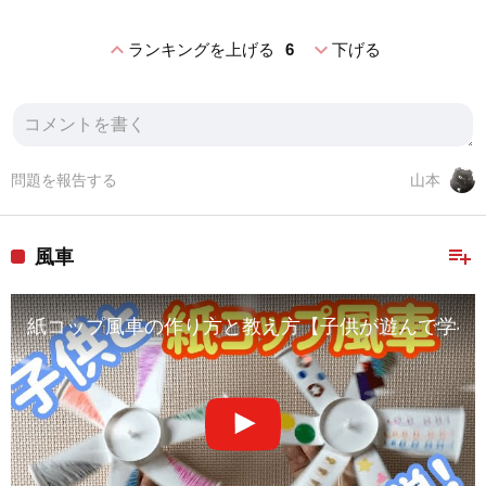
expand_less
expand_more
ランキングを上げる
6
下げる
問題を報告する
山本
playlist_add
風車
紙コップ風車の作り方と教え方【子供が遊んで学べ