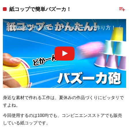
playlist_add
紙コップで簡単バズーカ！
【遊べる工作】紙コップでバズーカの作り方！〈よ
身近な素材で作れる工作は、夏休みの作品づくりにピッタリで
すよね。
今回使用するのは100均でも、コンビニエンスストアでも販売
している紙コップです。