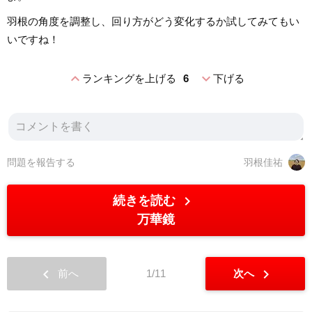
羽根の角度を調整し、回り方がどう変化するか試してみてもい
いですね！
expand_less
expand_more
ランキングを上げる
6
下げる
問題を報告する
羽根佳祐
chevron_right
続きを読む
万華鏡
chevron_left
chevron_right
前へ
1/11
次へ