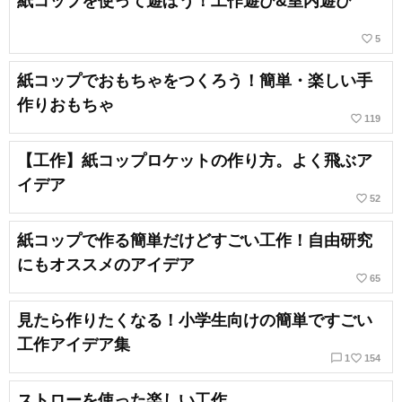
紙コップを使って遊ぼう！工作遊び&室内遊び
favorite_border
5
紙コップでおもちゃをつくろう！簡単・楽しい手
作りおもちゃ
favorite_border
119
【工作】紙コップロケットの作り方。よく飛ぶア
イデア
favorite_border
52
紙コップで作る簡単だけどすごい工作！自由研究
にもオススメのアイデア
favorite_border
65
見たら作りたくなる！小学生向けの簡単ですごい
工作アイデア集
chat_bubble_outline
favorite_border
1
154
ストローを使った楽しい工作