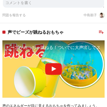
問題を報告する
中島順子
playlist_add
声でビーズが跳ねるおもちゃ
ビーズがめっちゃ跳ねる！ついでに大声出してストレス
声のエネルギーが目に見えるおもちゃを作ってみましょう。