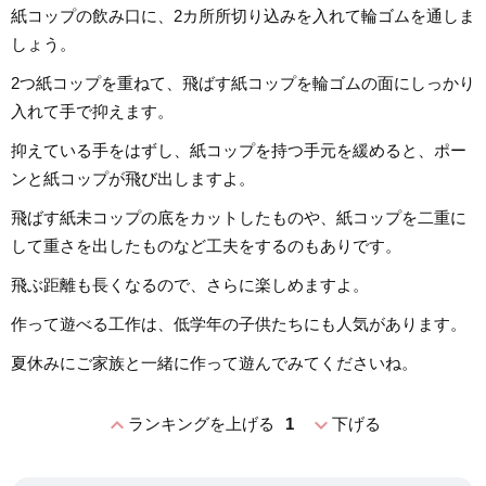
紙コップの飲み口に、2カ所所切り込みを入れて輪ゴムを通しま
しょう。
2つ紙コップを重ねて、飛ばす紙コップを輪ゴムの面にしっかり
入れて手で抑えます。
抑えている手をはずし、紙コップを持つ手元を緩めると、ポー
ンと紙コップが飛び出しますよ。
飛ばす紙未コップの底をカットしたものや、紙コップを二重に
して重さを出したものなど工夫をするのもありです。
飛ぶ距離も長くなるので、さらに楽しめますよ。
作って遊べる工作は、低学年の子供たちにも人気があります。
夏休みにご家族と一緒に作って遊んでみてくださいね。
expand_less
expand_more
ランキングを上げる
1
下げる