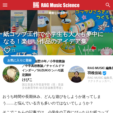
素敵な自由研究
紙コップ工作で小学生も大人も夢中に
なる！楽しい作品のアイデア集
favorite_border
最終更新：
2026/8/8
71
お気に入りに登録
幼稚園教諭歴10年／小学校教諭
／中学高校教諭／チャイルドマ
RAG MUSIC 編集
インダー／SUZUKIケンハモ認
羽根佳祐
beenhere
定講師
RAG MUSIC 編集
けぴこ
ァクトチェッカー。
での勤務や婚礼音響
国立音楽大学音楽学部（現：音楽
2016年からRAG M
文化教育学科 幼児音楽教育専攻）
一員に。小学校では
卒業。小学校時代は、ゲーム研究
中学校では吹奏楽で
家の草場純先生が担任でした。大
おうち時間や長期休み、どんな遊びをしようか迷ってしま
ト、高校以降はバン
学卒業後は幼稚園教諭として10年
と、さまざまな楽器
間、学童保育指導員として7年間勤
う……と悩んでいる方も多いのではないでしょうか？
楽曲紹介記事をはじ
務した後、シンガポールのインタ
楽フェスの紹介記事
ーナショナルスクールで音楽教諭
ートなど、自身の音
として赴任。音楽教育だけでな
そこでこちらの記事では、小学生の工作にぴったりな紙コップ