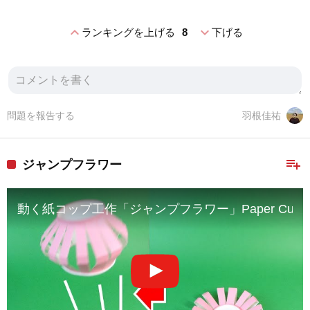
expand_less
expand_more
ランキングを上げる
8
下げる
問題を報告する
羽根佳祐
playlist_add
ジャンプフラワー
動く紙コップ工作「ジャンプフラワー」Paper Cup Craft 