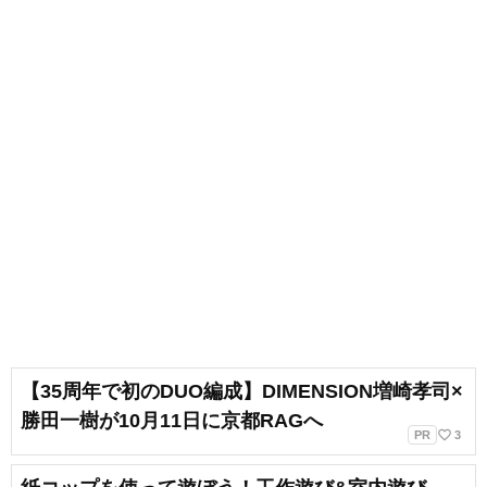
【35周年で初のDUO編成】DIMENSION増崎孝司×
勝田一樹が10月11日に京都RAGへ
favorite_border
PR
3