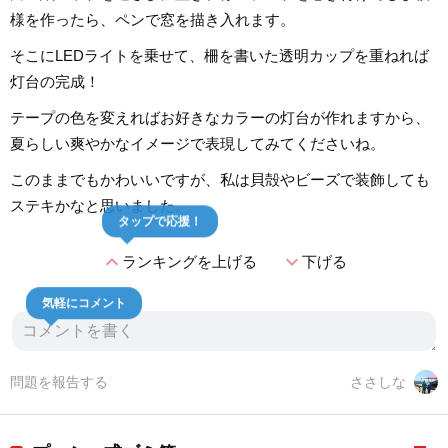
様を作ったら、ペンで窓を描き入れます。
そこにLEDライトを乗せて、柵を書いた透明カップを重ねれば
灯台の完成！
テープの色を変えればお好きなカラーの灯台が作れますから、
夏らしい爽やかなイメージで表現してみてくださいね。
このままでもかわいいですが、私は貝殻やビーズで装飾しても
ステキかなと思いました。
タップで応援！
expand_less
expand_more
ランキングを上げる
下げる
気軽にコメント
問題を報告する
ささしな