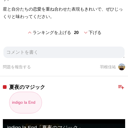
星と自分たちの恋愛を重ね合わせた表現もきれいで、ぜひじっ
くりと味わってください。
expand_less
expand_more
ランキングを上げる
20
下げる
問題を報告する
羽根佳祐
playlist_add
夏夜のマジック
indigo la End
indigo la End「夏夜のマジック」