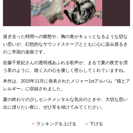
過ぎ去った時間への郷愁や、胸の奥がキュッとなるような切な
い思いが、幻想的なサウンドスケープとともに心に染み渡るき
のこ帝国の楽曲です。
佐藤千亜妃さんの透明感あふれる歌声が、まるで夏の夜空を漂
う星のように、聴く人の心を優しく照らしてくれていますね。
本作は、2015年11月に発表されたメジャー1stアルバム『猫とア
レルギー』に収録されました。
夏の終わりの少しセンチメンタルな気分のときや、大切な思い
出に浸りたい夜に、ぜひ耳を傾けてみてください。
expand_less
expand_more
ランキングを上げる
下げる