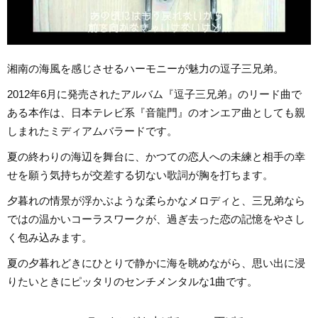
湘南の海風を感じさせるハーモニーが魅力の逗子三兄弟。
2012年6月に発売されたアルバム『逗子三兄弟』のリード曲で
ある本作は、日本テレビ系『音龍門』のオンエア曲としても親
しまれたミディアムバラードです。
夏の終わりの海辺を舞台に、かつての恋人への未練と相手の幸
せを願う気持ちが交差する切ない歌詞が胸を打ちます。
夕暮れの情景が浮かぶような柔らかなメロディと、三兄弟なら
ではの温かいコーラスワークが、過ぎ去った恋の記憶をやさし
く包み込みます。
夏の夕暮れどきにひとりで静かに海を眺めながら、思い出に浸
りたいときにピッタリのセンチメンタルな1曲です。