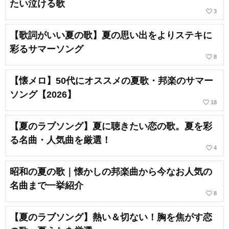
たい泣ける歌
favorite_border
3
【歌詞がいい夏の歌】夏の思い出をよりステキに
彩るサマーソング
favorite_border
8
【懐メロ】50代にオススメの夏歌・邦楽のサマー
ソング【2026】
favorite_border
18
【夏のラブソング】夏に聴きたい恋の歌。夏を彩
る名曲・人気曲を厳選！
favorite_border
4
昭和の夏の歌｜懐かしの邦楽曲から今なお人気の
名曲まで一挙紹介
favorite_border
8
【夏のラブソング】熱い＆切ない！胸を焦がす恋