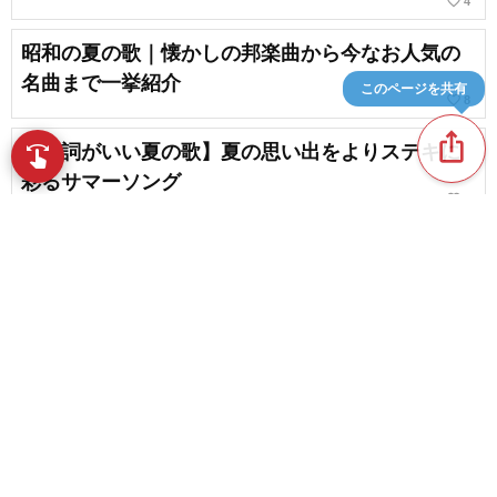
favorite_border
4
昭和の夏の歌｜懐かしの邦楽曲から今なお人気の
名曲まで一挙紹介
このページを共有
favorite_border
8
ios_share
【歌詞がいい夏の歌】夏の思い出をよりステキに
swipe
指先で音楽をブラウズ
彩るサマーソング
favorite_border
8
【20代におすすめの夏うた】ドライブにもピッタ
リのサマーチューンを厳選！
favorite_border
7
content_copy
【花火ソング】美しくはかない花火に心を重ねた
名曲【2026】
play_arrow
favorite_border
11
男性ボーカルが歌う夏の歌。カラオケの選曲にも
favorite_border
役立つサマーソング集
favorite_border
1