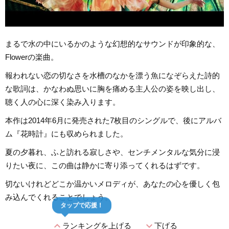
まるで水の中にいるかのような幻想的なサウンドが印象的な、
Flowerの楽曲。
報われない恋の切なさを水槽のなかを漂う魚になぞらえた詩的
な歌詞は、かなわぬ思いに胸を痛める主人公の姿を映し出し、
聴く人の心に深く染み入ります。
本作は2014年6月に発売された7枚目のシングルで、後にアルバ
ム『花時計』にも収められました。
夏の夕暮れ、ふと訪れる寂しさや、センチメンタルな気分に浸
りたい夜に、この曲は静かに寄り添ってくれるはずです。
切ないけれどどこか温かいメロディが、あなたの心を優しく包
み込んでくれることでしょう。
タップで応援！
expand_less
expand_more
ランキングを上げる
下げる