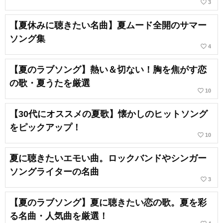
favorite_border
3
【夏休みに聴きたい名曲】夏ムード全開のサマー
ソング集
favorite_border
4
【夏のラブソング】熱い＆切ない！胸を焦がす恋
の歌・夏うたを厳選
favorite_border
10
【30代にオススメの夏歌】懐かしのヒットソング
をピックアップ！
favorite_border
10
夏に聴きたいエモい曲。ロックバンドやシンガー
ソングライターの名曲
favorite_border
3
【夏のラブソング】夏に聴きたい恋の歌。夏を彩
る名曲・人気曲を厳選！