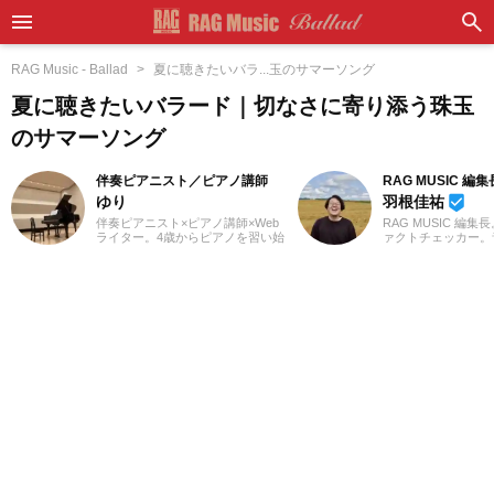
RAG Music - Ballad
夏に聴きたいバラ...玉のサマーソング
夏に聴きたいバラード｜切なさに寄り添う珠玉
のサマーソング
伴奏ピアニスト／ピアノ講師
RAG MUSIC 編集
ゆり
羽根佳祐
beenhere
伴奏ピアニスト×ピアノ講師×Web
RAG MUSIC 編集
ライター。4歳からピアノを習い始
ァクトチェッカー。
め、ピアノ教室の先生に憧れて音
での勤務や婚礼音響
楽の道を志す。高校・大学と音楽
2016年からRAG M
の専門課程に進み、器楽や歌の伴
一員に。小学校では
奏のおもしろさに目覚める。現
中学校では吹奏楽で
在、ピアノを教える傍ら、地元愛
ト、高校以降はバン
知を中心にフルート・声楽・合唱
と、さまざまな楽器
等の伴奏者として活動している。
楽曲紹介記事をはじ
レッスンを通して生徒たちから流
楽フェスの紹介記事
行の曲を教わることも多く、邦
ートなど、自身の音
楽・洋楽・CM曲など、ジャンルを
までの業務で培った
問わずなんでもピアノで弾いてみ
日々記事を制作して
るのが趣味。2021年より、Webラ
は国内外のロックは
イターとしての活動もスタート。
近ではJ-POPも広
音楽をはじめさまざまなジャンル
います。
の執筆にあたっている。