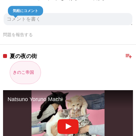
気軽にコメント
問題を報告する
playlist_add
夏の夜の街
きのこ帝国
Natsuno Yoruno Machi