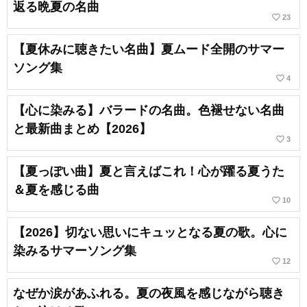
返る晩夏の名曲
favorite_border
23
【夏休みに聴きたい名曲】夏ムード全開のサマー
ソング集
favorite_border
4
【心に染みる】バラードの名曲。色褪せない名曲
と最新曲まとめ【2026】
favorite_border
3
【夏っぽい曲】夏と言えばこれ！心が躍る夏うた
＆夏を感じる曲
favorite_border
10
【2026】切ない思いにキュッとなる夏の歌。心に
染みるサマーソング集
favorite_border
12
なぜか涙があふれる。夏の夜風を感じながら聴き