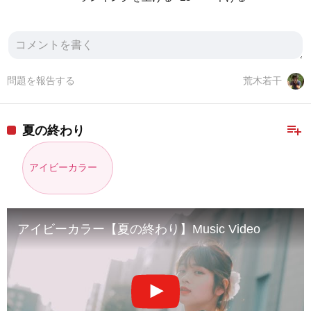
問題を報告する
荒木若干
playlist_add
夏の終わり
アイビーカラー
アイビーカラー【夏の終わり】Music Video