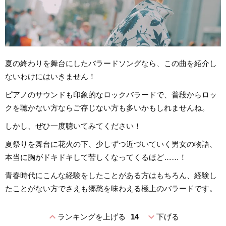
夏の終わりを舞台にしたバラードソングなら、この曲を紹介し
ないわけにはいきません！
ピアノのサウンドも印象的なロックバラードで、普段からロッ
クを聴かない方ならご存じない方も多いかもしれませんね。
しかし、ぜひ一度聴いてみてください！
夏祭りを舞台に花火の下、少しずつ近づいていく男女の物語、
本当に胸がドキドキして苦しくなってくるほど……！
青春時代にこんな経験をしたことがある方はもちろん、経験し
たことがない方でさえも郷愁を味わえる極上のバラードです。
expand_less
expand_more
ランキングを上げる
14
下げる