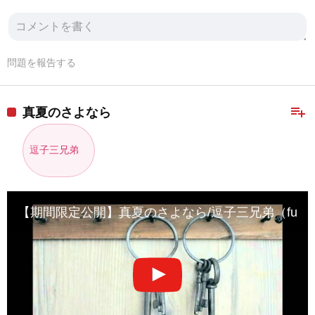
問題を報告する
playlist_add
真夏のさよなら
逗子三兄弟
【期間限定公開】真夏のさよなら/逗子三兄弟（full ver