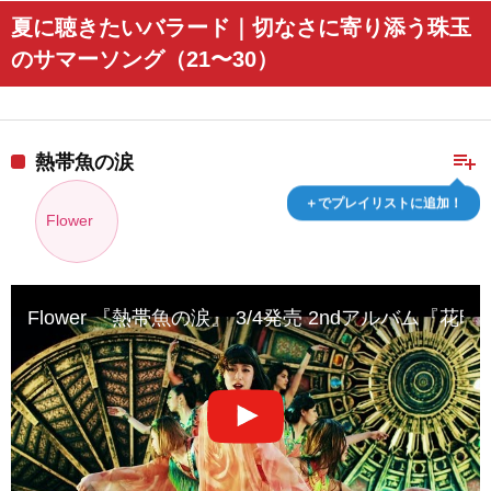
夏に聴きたいバラード｜切なさに寄り添う珠玉
のサマーソング（21〜30）
playlist_add
熱帯魚の涙
＋でプレイリストに追加！
Flower
Flower 『熱帯魚の涙』 3/4発売 2ndアルバム『花時