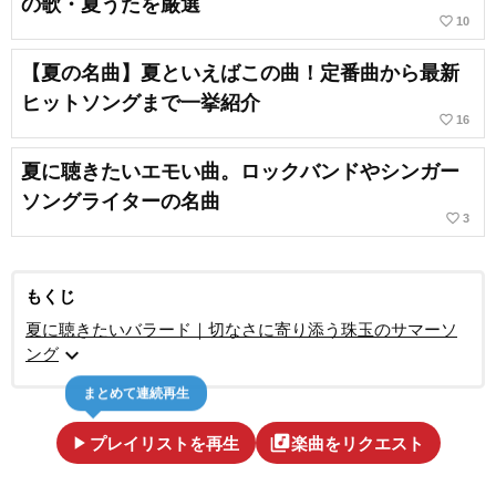
の歌・夏うたを厳選
favorite_border
10
【夏の名曲】夏といえばこの曲！定番曲から最新
ヒットソングまで一挙紹介
favorite_border
16
夏に聴きたいエモい曲。ロックバンドやシンガー
ソングライターの名曲
favorite_border
3
もくじ
夏に聴きたいバラード｜切なさに寄り添う珠玉のサマーソ
expand_more
ング
まとめて連続再生
play_arrow
library_music
プレイリストを再生
楽曲をリクエスト