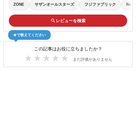
ZONE
サザンオールスターズ
フジファブリック
Nove
search
レビューを検索
★で教えてください
この記事はお役に立ちましたか？
★
★
★
★
★
まだ評価がありません