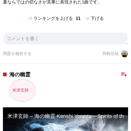
夏ならではの切なさが見事に表現された1曲です。
expand_less
expand_more
ランキングを上げる
11
下げる
問題を報告する
羽根佳祐
playlist_add
海の幽霊
米津玄師
米津玄師 – 海の幽霊 Kenshi Yonezu – Spirits of the 