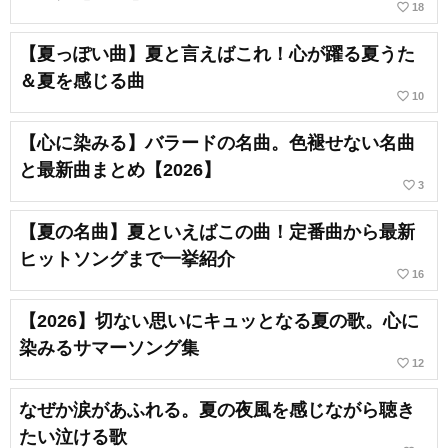
favorite_border
18
【夏っぽい曲】夏と言えばこれ！心が躍る夏うた
＆夏を感じる曲
favorite_border
10
【心に染みる】バラードの名曲。色褪せない名曲
と最新曲まとめ【2026】
favorite_border
3
【夏の名曲】夏といえばこの曲！定番曲から最新
ヒットソングまで一挙紹介
favorite_border
16
【2026】切ない思いにキュッとなる夏の歌。心に
染みるサマーソング集
favorite_border
12
なぜか涙があふれる。夏の夜風を感じながら聴き
たい泣ける歌