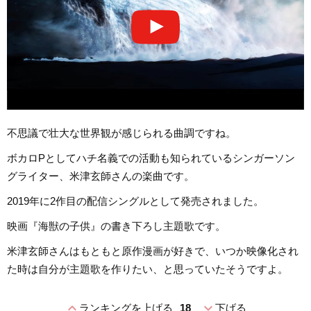
不思議で壮大な世界観が感じられる曲調ですね。
ボカロPとしてハチ名義での活動も知られているシンガーソン
グライター、米津玄師さんの楽曲です。
2019年に2作目の配信シングルとして発売されました。
映画『海獣の子供』の書き下ろし主題歌です。
米津玄師さんはもともと原作漫画が好きで、いつか映像化され
た時は自分が主題歌を作りたい、と思っていたそうですよ。
expand_less
expand_more
ランキングを上げる
18
下げる