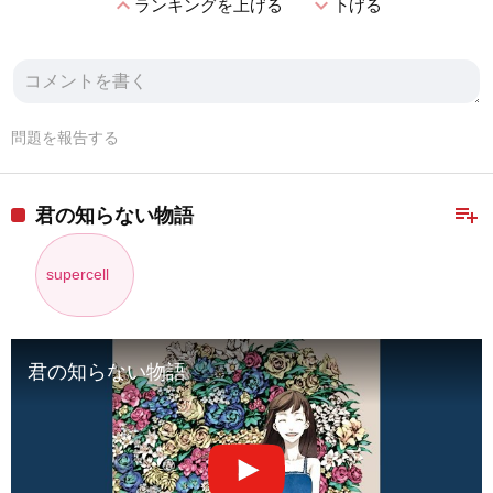
expand_less
expand_more
ランキングを上げる
下げる
問題を報告する
playlist_add
君の知らない物語
supercell
君の知らない物語