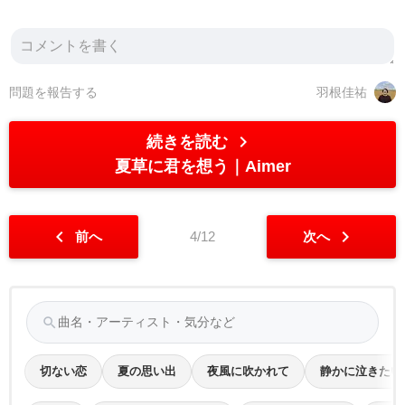
問題を報告する
羽根佳祐
chevron_right
続きを読む
夏草に君を想う
Aimer
chevron_left
chevron_right
前へ
4/12
次へ
search
切ない恋
夏の思い出
夜風に吹かれて
静かに泣きたい